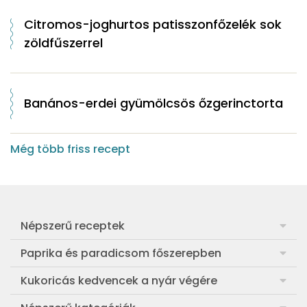
Citromos-joghurtos patisszonfőzelék sok
zöldfűszerrel
Banános-erdei gyümölcsös őzgerinctorta
Még több friss recept
Népszerű receptek
Frankfurti leves
Paprika és paradicsom főszerepben
Egyszerű muffin
Pan con Tomate
Kukoricás kedvencek a nyár végére
Aranygaluska
Paradicsom és paprika eltevése télre
Legfinomabb főtt kukorica