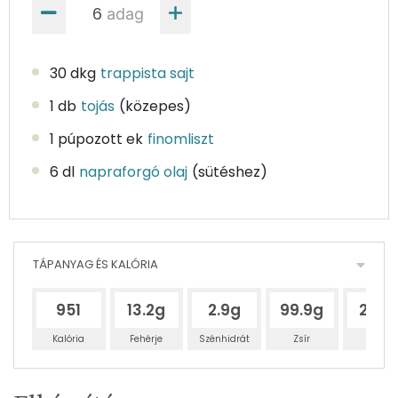
adag
30 dkg
trappista sajt
1 db
tojás
(közepes)
1 púpozott ek
finomliszt
6 dl
napraforgó olaj
(sütéshez)
TÁPANYAG ÉS KALÓRIA
951
13.2g
2.9g
99.9g
29.3
Kalória
Fehérje
Szénhidrát
Zsír
Víz
Egy
6
100