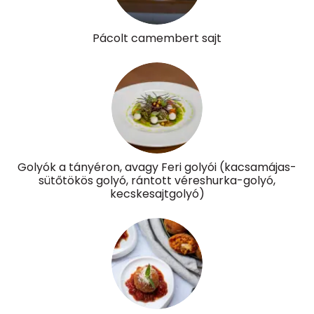
Pácolt camembert sajt
Golyók a tányéron, avagy Feri golyói (kacsamájas-
sütőtökös golyó, rántott véreshurka-golyó,
kecskesajtgolyó)