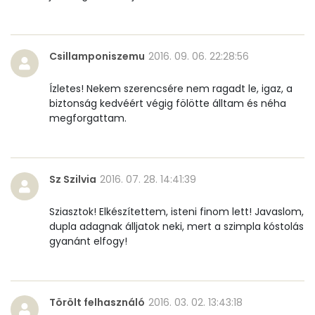
C vitamin:
0 mg
D vitamin:
17 micro
Csillamponiszemu
2016. 09. 06. 22:28:56
K vitamin:
6 micro
Ízletes! Nekem szerencsére nem ragadt le, igaz, a
biztonság kedvéért végig fölötte álltam és néha
Tiamin - B1 vitamin:
0 mg
megforgattam.
Riboflavin - B2 vitamin:
0 mg
Niacin - B3 vitamin:
0 mg
Sz Szilvia
2016. 07. 28. 14:41:39
Pantoténsav - B5 vitamin:
0 mg
Sziasztok! Elkészítettem, isteni finom lett! Javaslom,
dupla adagnak álljatok neki, mert a szimpla kóstolás
Folsav - B9-vitamin:
14 micro
gyanánt elfogy!
Kolin:
32 mg
Retinol - A vitamin:
169 micro
Törölt felhasználó
2016. 03. 02. 13:43:18