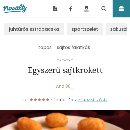
Nosalty
juhtúrós sztrapacska
sportszelet
zakuszk
tapas
sajtos falatkák
Egyszerű sajtkrokett
Andi80_
27
HOZZÁSZÓLÁS
5,0
1
ÉRTÉKELÉS
•