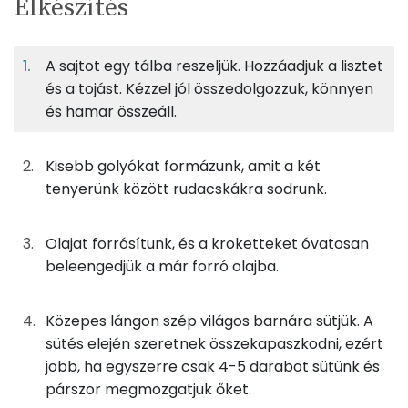
Elkészítés
adagban
adagban
grammban
TÁPANYAGTARTALOM
A sajtot egy tálba reszeljük. Hozzáadjuk a lisztet
9%
2%
69%
Egy
6
100
Fehérje
Szénhidrát
Zsír
adagban
adagban
grammban
és a tojást. Kézzel jól összedolgozzuk, könnyen
és hamar összeáll.
9%
2%
69%
20%
50g
trappista sajt
176 kcal
Fehérje
Szénhidrát
Zsír
Víz
Kisebb golyókat formázunk, amit a két
TOP ásványi anyagok
9g
tojás
12 kcal
tenyerünk között rudacskákra sodrunk.
Kálcium
3g
finomliszt
12 kcal
Olajat forrósítunk, és a kroketteket óvatosan
Nátrium
beleengedjük a már forró olajba.
85g
napraforgó olaj
751 kcal
Foszfor
Közepes lángon szép világos barnára sütjük. A
Összesen
951 kcal
sütés elején szeretnek összekapaszkodni, ezért
Magnézium
jobb, ha egyszerre csak 4-5 darabot sütünk és
Szelén
párszor megmozgatjuk őket.