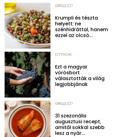
GRILLEZZ!
Krumpli és tészta
helyett: ne
szénhidráttal, hanem
ezzel az olcsó...
OTTHON
Ezt a magyar
vörösbort
választották a világ
legjobbjának
GRILLEZZ!
31 szezonális
augusztusi recept,
amitől sokkal szebb
lesz a nyár...