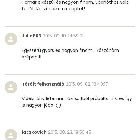
Hamar elkészül és nagyon finom. Spenóthoz volt
feltét. Köszönöm a receptet!
Julia666
2015. 09. 10. 14:59:21
Egyszerü gyors és nagyon finom... köszönöm
szépen!!!
Törölt felhasználó
2015. 09. 02. 13:40:17
Vidéki lány létemre házi sajtból próbáltam ki és így
is nagyon jóóó! :))
laczkovich
2015. 08. 23. 18:56:45