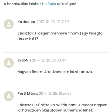
Élelmi rost
0 mg
A hozzászólás íráshoz
belépés
szükséges!
Víz
Katiecica
2017. 12. 28. 18:17:39
Összesen
29.3 g
Sziasztok! Hidegen mennyire finom (egy hidegtál
részeként)?
Vitaminok
Összesen
0
Eva5511
2017. 12. 25. 23:00:44
A vitamin (RAE):
170 micro
Nagyon finom! A kedvenceim közé tartozik.
B6 vitamin:
0 mg
B12 Vitamin:
1 micro
Pertl Mária
2017. 12. 25. 16:55:35
E vitamin:
35 mg
Sziasztok ! Sütötte valaki frituban? A recept nagyon
jól hangzik,én olajsütőben sütném,ha lehet.