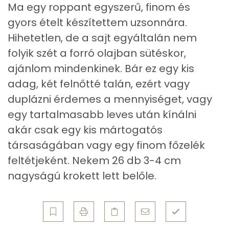
Összesen
99.9 g
Ma egy roppant egyszerű, finom és
gyors ételt készítettem uzsonnára.
Telített zsírsav
20 g
Hihetetlen, de a sajt egyáltalán nem
Egyszeresen telítetlen zsírsav:
44 g
folyik szét a forró olajban sütéskor,
ajánlom mindenkinek. Bár ez egy kis
Többszörösen telítetlen zsírsav
31 g
adag, két felnőtté talán, ezért vagy
Koleszterin
92 mg
duplázni érdemes a mennyiséget, vagy
egy tartalmasabb leves után kínálni
akár csak egy kis mártogatós
Ásványi anyagok
társaságában vagy egy finom főzelék
Összesen
834.5 g
feltétjeként. Nekem 26 db 3-4 cm
nagyságú krokett lett belőle.
Cink
1 mg
Szelén
11 mg
Kálcium
330 mg