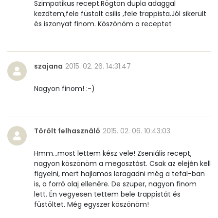
Szimpatikus recept.Rögtön dupla adaggal
kezdtem,fele füstölt csilis ,fele trappista.Jól sikerült
és iszonyat finom. Köszönöm a receptet
szajana
2015. 02. 26. 14:31:47
Nagyon finom! :-)
Törölt felhasználó
2015. 02. 06. 10:43:03
Hmm...most lettem kész vele! Zseniális recept,
nagyon köszönöm a megosztást. Csak az elején kell
figyelni, mert hajlamos leragadni még a tefal-ban
is, a forró olaj ellenére. De szuper, nagyon finom
lett. Én vegyesen tettem bele trappistát és
füstöltet. Még egyszer köszönöm!