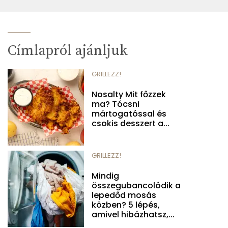
Címlapról ajánljuk
GRILLEZZ!
Nosalty Mit főzzek
ma? Tócsni
mártogatóssal és
csokis desszert a...
GRILLEZZ!
Mindig
összegubancolódik a
lepedőd mosás
közben? 5 lépés,
amivel hibázhatsz,...