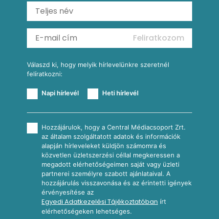
Ratatouille
Almás-kéksajtos kukoricasaláta
Köretek
Mexikói kukoricasaláta
Reggeli receptek
Feliratkozom
További receptkategóriák
Válaszd ki, hogy melyik hírlevelünkre szeretnél
felíratkozni:
Napi hírlevél
Heti hírlevél
Hozzájárulok, hogy a Central Médiacsoport Zrt.
az általam szolgáltatott adatok és információk
alapján hírleveleket küldjön számomra és
közvetlen üzletszerzési céllal megkeressen a
megadott elérhetőségeimen saját vagy üzleti
partnerei személyre szabott ajánlataival. A
hozzájárulás visszavonása és az érintetti igények
érvényesítése az
Egyedi Adatkezelési Tájékoztatóban
írt
elérhetőségeken lehetséges.