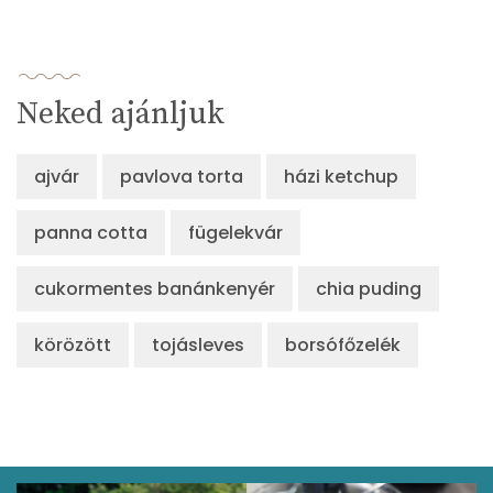
Neked ajánljuk
ajvár
pavlova torta
házi ketchup
panna cotta
fügelekvár
cukormentes banánkenyér
chia puding
körözött
tojásleves
borsófőzelék