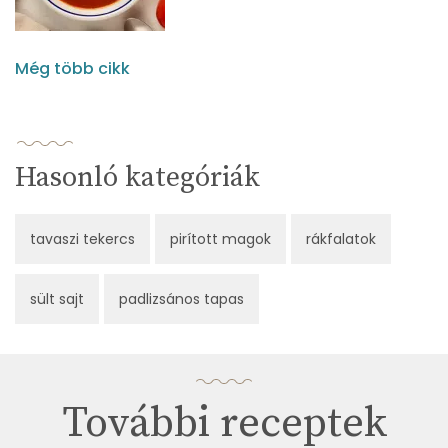
Még több cikk
Hasonló kategóriák
tavaszi tekercs
pirított magok
rákfalatok
sült sajt
padlizsános tapas
További receptek