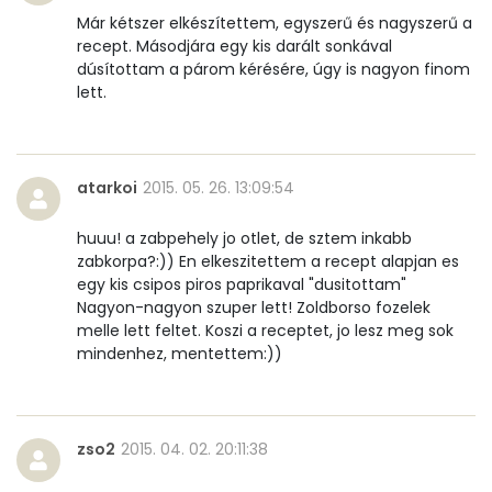
Már kétszer elkészítettem, egyszerű és nagyszerű a
recept. Másodjára egy kis darált sonkával
dúsítottam a párom kérésére, úgy is nagyon finom
lett.
atarkoi
2015. 05. 26. 13:09:54
huuu! a zabpehely jo otlet, de sztem inkabb
zabkorpa?:)) En elkeszitettem a recept alapjan es
egy kis csipos piros paprikaval "dusitottam"
Nagyon-nagyon szuper lett! Zoldborso fozelek
melle lett feltet. Koszi a receptet, jo lesz meg sok
mindenhez, mentettem:))
zso2
2015. 04. 02. 20:11:38