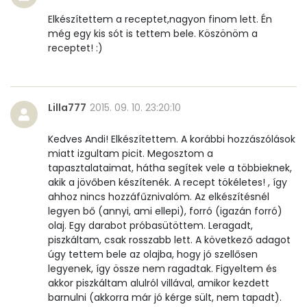
α-karotin
0 micro
Elkészítettem a receptet,nagyon finom lett. Én
még egy kis sót is tettem bele. Köszönöm a
β-karotin
15 micro
receptet! :)
β-crypt
1 micro
Lilla777
2015. 09. 10. 23:20:10
Likopin
0 micro
Kedves Andi! Elkészítettem. A korábbi hozzászólások
Lut-zea
41 micro
miatt izgultam picit. Megosztom a
tapasztalataimat, hátha segítek vele a többieknek,
akik a jövőben készítenék. A recept tökéletes! , így
Összesen
951 kcal
ahhoz nincs hozzáfűznivalóm. Az elkészítésnél
legyen bő (annyi, ami ellepi), forró (igazán forró)
olaj. Egy darabot próbasütöttem. Leragadt,
piszkáltam, csak rosszabb lett. A következő adagot
úgy tettem bele az olajba, hogy jó szellősen
legyenek, így össze nem ragadtak. Figyeltem és
akkor piszkáltam alulról villával, amikor kezdett
barnulni (akkorra már jó kérge sült, nem tapadt).