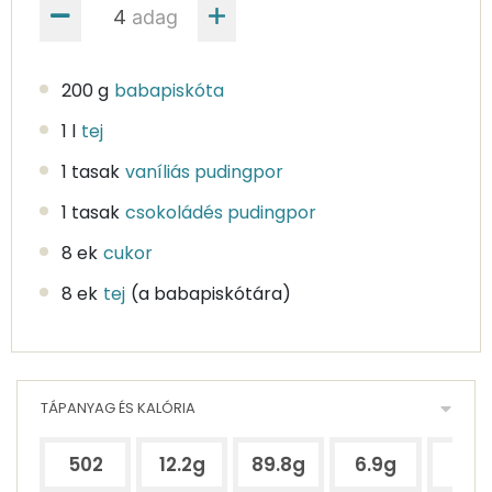
adag
200 g
babapiskóta
1 l
tej
1 tasak
vaníliás pudingpor
1 tasak
csokoládés pudingpor
8 ek
cukor
8 ek
tej
(a babapiskótára)
TÁPANYAG ÉS KALÓRIA
502
12.2g
89.8g
6.9g
1.9g