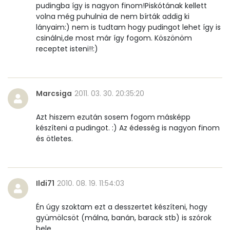
pudingba így is nagyon finom!Piskótának kellett
volna még puhulnia de nem bírták addig ki
E vitamin:
0 mg
lányaim:) nem is tudtam hogy pudingot lehet így is
csinálni,de most már így fogom. Köszönöm
C vitamin:
0 mg
receptet isteni!!:)
D vitamin:
0 micro
K vitamin:
0 micro
Marcsiga
2011. 03. 30. 20:35:20
Tiamin - B1 vitamin:
0 mg
Azt hiszem ezután sosem fogom másképp
készíteni a pudingot. :) Az édesség is nagyon finom
Riboflavin - B2 vitamin:
0 mg
és ötletes.
Niacin - B3 vitamin:
0 mg
Ildi71
2010. 08. 19. 11:54:03
Pantoténsav - B5 vitamin:
0 mg
Én úgy szoktam ezt a desszertet készíteni, hogy
Folsav - B9-vitamin:
0 micro
gyümölcsöt (málna, banán, barack stb) is szórok
bele.