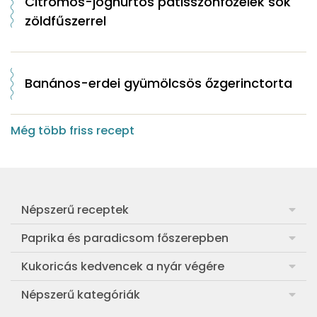
Citromos-joghurtos patisszonfőzelék sok
zöldfűszerrel
Banános-erdei gyümölcsös őzgerinctorta
Még több friss recept
Népszerű receptek
Frankfurti leves
Paprika és paradicsom főszerepben
Egyszerű muffin
Pan con Tomate
Kukoricás kedvencek a nyár végére
Aranygaluska
Paradicsom és paprika eltevése télre
Legfinomabb főtt kukorica
Népszerű kategóriák
Egyszerű paradicsomleves
Mézes-mascarponés sült paradicsom
Ropogós kukoricás fritters