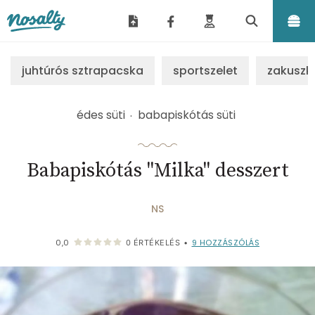
Nosalty
juhtúrós sztrapacska
sportszelet
zakuszk
édes süti
babapiskótás süti
Babapiskótás "Milka" desszert
NS
9
HOZZÁSZÓLÁS
0,0
0
ÉRTÉKELÉS
•