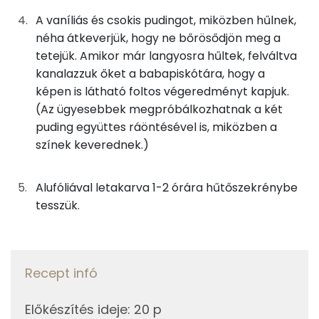
Szelén
20g
tej
11 kcal
A vaníliás és csokis pudingot, miközben hűlnek,
Magnézium
néha átkeverjük, hogy ne bőrösődjön meg a
tetejük. Amikor már langyosra hűltek, felváltva
Összesen
502 kcal
TOP vitaminok
kanalazzuk őket a babapiskótára, hogy a
képen is látható foltos végeredményt kapjuk.
Kolin:
(Az ügyesebbek megpróbálkozhatnak a két
puding együttes ráöntésével is, miközben a
Riboflavin - B2 vitamin:
színek keverednek.)
A vitamin (RAE):
Alufóliával letakarva 1-2 órára hűtőszekrénybe
B6 vitamin:
tesszük.
B12 Vitamin:
Fehérje
Recept infó
Összesen
12.2 g
Előkészítés ideje
:
20 p