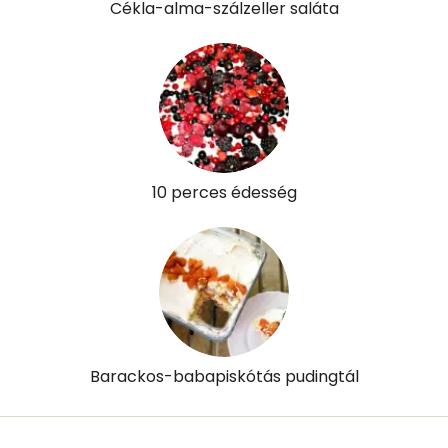
Cékla-alma-szálzeller saláta
10 perces édesség
Barackos-babapiskótás pudingtál