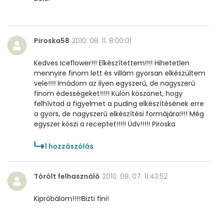
Kolin:
0 mg
Retinol - A vitamin:
0 micro
Piroska58
2010. 08. 11. 8:00:01
α-karotin
0 micro
Kedves Iceflower!!! Elkészítettem!!!! Hihetetlen
β-karotin
0 micro
mennyire finom lett és villám gyorsan elkészültem
vele!!!! Imádom az ilyen egyszerű, de nagyszerű
β-crypt
0 micro
finom édességeket!!!!! Külön köszönet, hogy
felhívtad a figyelmet a puding elkészítésének erre
Likopin
0 micro
a gyors, de nagyszerű elkészítési formájára!!!! Még
egyszer köszi a receptet!!!!! Üdv!!!!! Piroska
Lut-zea
0 micro
1
hozzászólás
Összesen
502 kcal
Törölt felhasználó
2010. 08. 07. 11:43:52
Kipróbálom!!!!!Bizti fini!