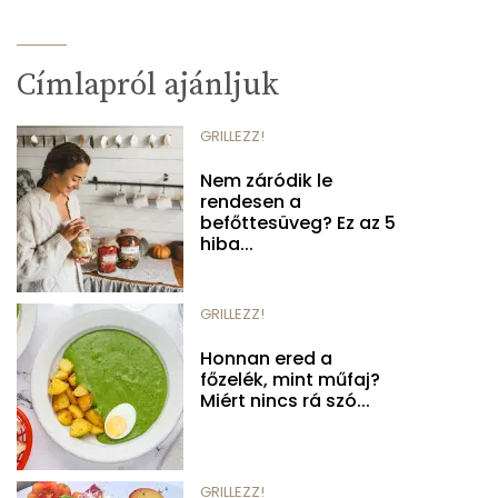
Címlapról ajánljuk
GRILLEZZ!
Nem záródik le
rendesen a
befőttesüveg? Ez az 5
hiba...
GRILLEZZ!
Honnan ered a
főzelék, mint műfaj?
Miért nincs rá szó...
GRILLEZZ!