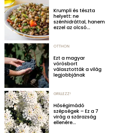
Krumpli és tészta
helyett: ne
szénhidráttal, hanem
ezzel az olcsó...
OTTHON
Ezt a magyar
vörösbort
választották a világ
legjobbjának
GRILLEZZ!
Hőségimádó
szépségek – Ez a 7
virág a szárazság
ellenére...