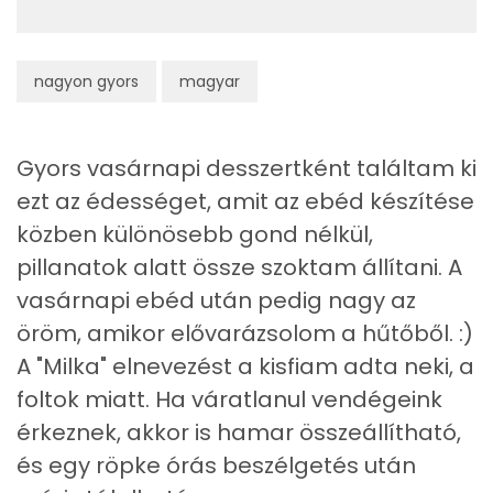
Zsír
nagyon gyors
magyar
Összesen
6.9 g
Telített zsírsav
3 g
Gyors vasárnapi desszertként találtam ki
Egyszeresen telítetlen zsírsav:
0 g
ezt az édességet, amit az ebéd készítése
közben különösebb gond nélkül,
Többszörösen telítetlen zsírsav
0 g
pillanatok alatt össze szoktam állítani. A
Koleszterin
0 mg
vasárnapi ebéd után pedig nagy az
öröm, amikor elővarázsolom a hűtőből. :)
Ásványi anyagok
A "Milka" elnevezést a kisfiam adta neki, a
foltok miatt. Ha váratlanul vendégeink
Összesen
485.2 g
érkeznek, akkor is hamar összeállítható,
Cink
0 mg
és egy röpke órás beszélgetés után