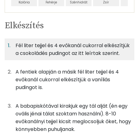
Kalória
Fehérje
Szénhidrát
Zsír
Víz
Egy
4
100
Elkészítés
adagban
adagban
grammban
TÁPANYAGTARTALOM
Fél liter tejjel és 4 evőkanál cukorral elkészítjük
11%
81%
6%
Egy
4
100
Fehérje
Szénhidrát
Zsír
adagban
adagban
grammban
a csokoládés pudingot az itt leírtak szerint.
11%
81%
6%
2%
A fentiek alapján a másik fél liter tejjel és 4
50g
babapiskóta
188 kcal
Fehérje
Szénhidrát
Zsír
Víz
evőkanál cukorral elkészítjük a vaníliás
TOP ásványi anyagok
250g
tej
140 kcal
pudingot is.
Kálcium
11g
vaníliás pudingpor
43 kcal
A babapiskótával kirakjuk egy tál alját (én egy
Nátrium
ovális jénai tálat szoktam használni). 8-10
11g
csokoládés pudingpor
43 kcal
evőkanálnyi tejjel kicsit meglocsoljuk őket, hogy
Foszfor
könnyebben puhuljanak.
20g
cukor
77 kcal