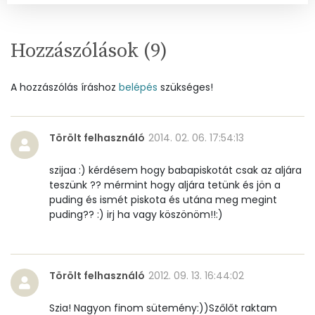
Cukor
50 mg
Hozzászólások (
9
)
Élelmi rost
1 mg
A hozzászólás íráshoz
belépés
szükséges!
Víz
Összesen
1.9 g
Törölt felhasználó
2014. 02. 06. 17:54:13
szijaa :) kérdésem hogy babapiskotát csak az aljára
Vitaminok
teszünk ?? mérmint hogy aljára tetünk és jön a
puding és ismét piskota és utána meg megint
Összesen
0
puding?? :) irj ha vagy köszönöm!!:)
A vitamin (RAE):
0 micro
Törölt felhasználó
2012. 09. 13. 16:44:02
B6 vitamin:
0 mg
Szia! Nagyon finom sütemény:))Szőlőt raktam
B12 Vitamin:
0 micro