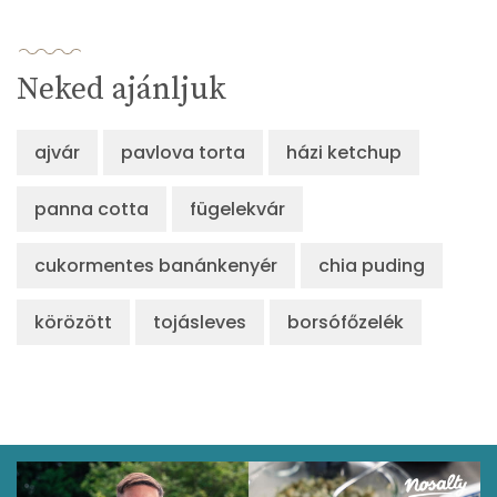
Neked ajánljuk
ajvár
pavlova torta
házi ketchup
panna cotta
fügelekvár
cukormentes banánkenyér
chia puding
körözött
tojásleves
borsófőzelék