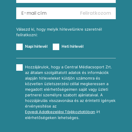
Mexikói kukoricasaláta
Reggeli receptek
Feliratkozom
További receptkategóriák
Válaszd ki, hogy melyik hírlevelünkre szeretnél
felíratkozni:
Napi hírlevél
Heti hírlevél
Hozzájárulok, hogy a Central Médiacsoport Zrt.
az általam szolgáltatott adatok és információk
alapján hírleveleket küldjön számomra és
közvetlen üzletszerzési céllal megkeressen a
megadott elérhetőségeimen saját vagy üzleti
partnerei személyre szabott ajánlataival. A
hozzájárulás visszavonása és az érintetti igények
érvényesítése az
Egyedi Adatkezelési Tájékoztatóban
írt
elérhetőségeken lehetséges.