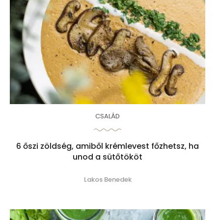
CSALÁD
6 őszi zöldség, amiből krémlevest főzhetsz, ha
unod a sütőtököt
Lakos Benedek