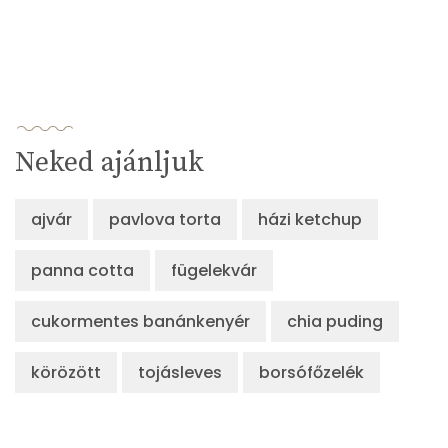
Neked ajánljuk
ajvár
pavlova torta
házi ketchup
panna cotta
fügelekvár
cukormentes banánkenyér
chia puding
körözött
tojásleves
borsófőzelék