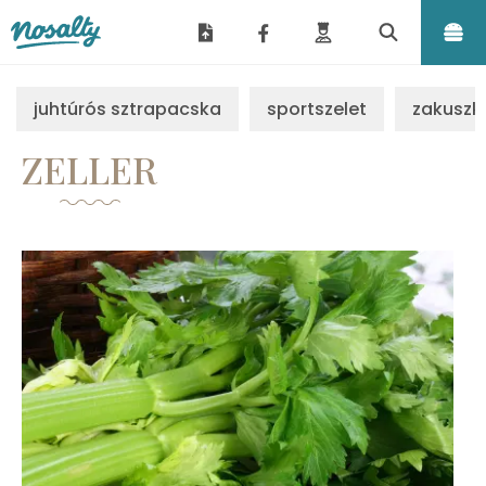
Nosalty
juhtúrós sztrapacska
sportszelet
zakuszk
ZELLER