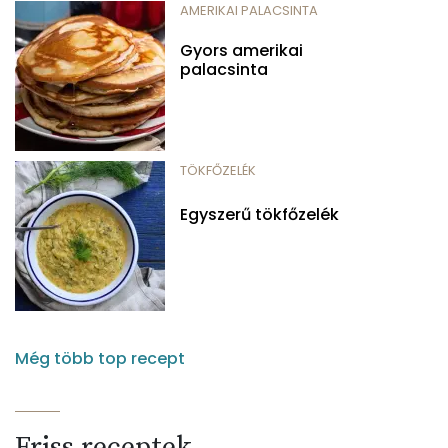
AMERIKAI PALACSINTA
Gyors amerikai
palacsinta
TÖKFŐZELÉK
Egyszerű tökfőzelék
Még több top recept
Friss receptek