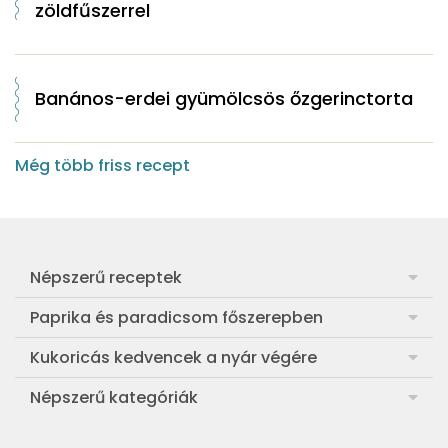
zöldfűszerrel
Banános-erdei gyümölcsös őzgerinctorta
Még több friss recept
Népszerű receptek
Frankfurti leves
Paprika és paradicsom főszerepben
Egyszerű muffin
Pan con Tomate
Kukoricás kedvencek a nyár végére
Aranygaluska
Paradicsom és paprika eltevése télre
Legfinomabb főtt kukorica
Népszerű kategóriák
Egyszerű paradicsomleves
Mézes-mascarponés sült paradicsom
Ropogós kukoricás fritters
Ebéd receptek