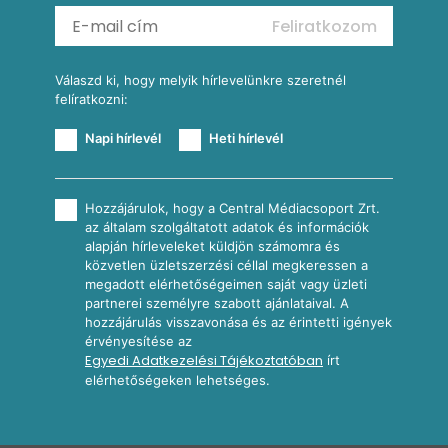
Mexikói kukoricasaláta
Reggeli receptek
Feliratkozom
További receptkategóriák
Válaszd ki, hogy melyik hírlevelünkre szeretnél
felíratkozni:
Napi hírlevél
Heti hírlevél
Hozzájárulok, hogy a Central Médiacsoport Zrt.
az általam szolgáltatott adatok és információk
alapján hírleveleket küldjön számomra és
közvetlen üzletszerzési céllal megkeressen a
megadott elérhetőségeimen saját vagy üzleti
partnerei személyre szabott ajánlataival. A
hozzájárulás visszavonása és az érintetti igények
érvényesítése az
Egyedi Adatkezelési Tájékoztatóban
írt
elérhetőségeken lehetséges.