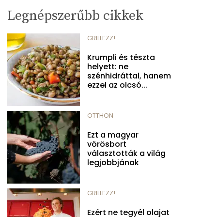
Legnépszerűbb cikkek
GRILLEZZ!
Krumpli és tészta
helyett: ne
szénhidráttal, hanem
ezzel az olcsó...
OTTHON
Ezt a magyar
vörösbort
választották a világ
legjobbjának
GRILLEZZ!
Ezért ne tegyél olajat