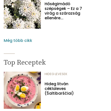
Hőségimádó
szépségek – Ez a 7
virág a szárazság
ellenére...
Még több cikk
Top Receptek
HIDEG LEVESEK
Hideg litván
céklaleves
(Šaltibarščiai)