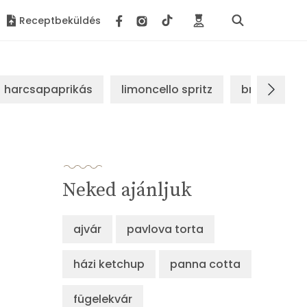
Receptbeküldés
harcsapaprikás
limoncello spritz
brassói sz
Neked ajánljuk
ajvár
pavlova torta
házi ketchup
panna cotta
fügelekvár