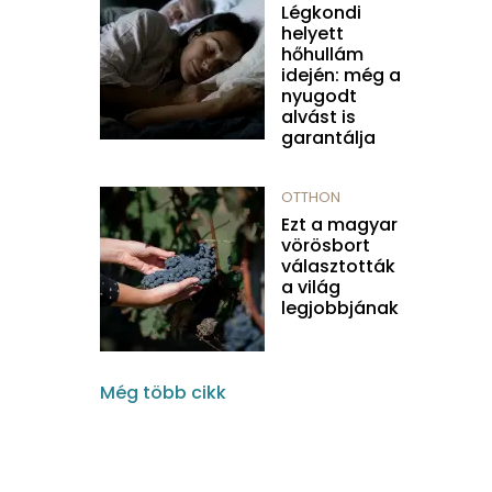
Légkondi
helyett
hőhullám
idején: még a
nyugodt
alvást is
garantálja
OTTHON
Ezt a magyar
vörösbort
választották
a világ
legjobbjának
Még több cikk