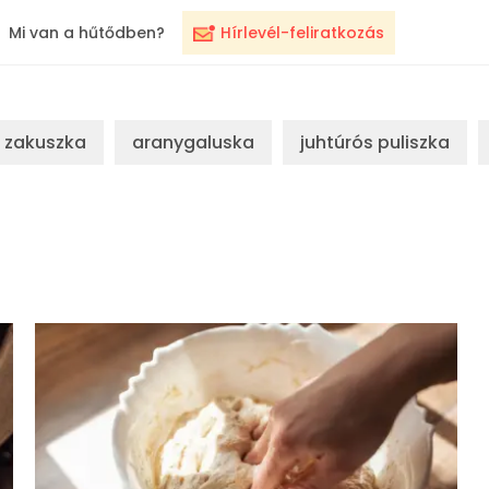
Mi van a hűtődben?
Hírlevél-feliratkozás
zakuszka
aranygaluska
juhtúrós puliszka