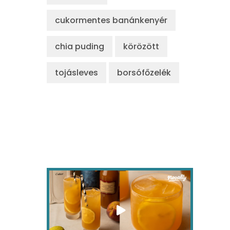
cukormentes banánkenyér
chia puding
körözött
tojásleves
borsófőzelék