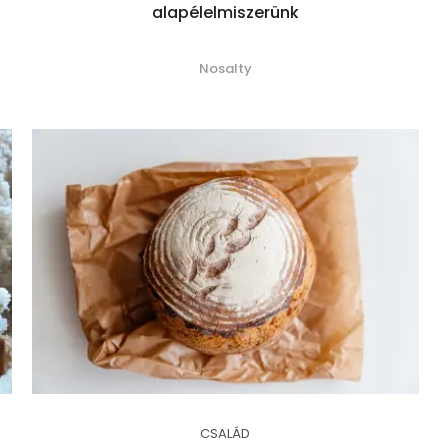
alapélelmiszerünk
Nosalty
CSALÁD