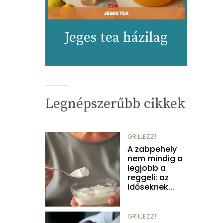
Jeges tea házilag
Legnépszerűbb cikkek
GRILLEZZ!
A zabpehely
nem mindig a
legjobb a
reggeli: az
időseknek...
GRILLEZZ!