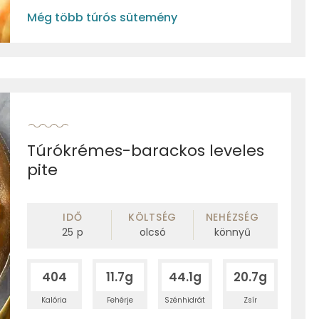
Még több túrós sütemény
Túrókrémes-barackos leveles
pite
IDŐ
KÖLTSÉG
NEHÉZSÉG
25
p
olcsó
könnyű
404
11.7g
44.1g
20.7g
Kalória
Fehérje
Szénhidrát
Zsír