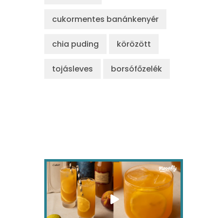
cukormentes banánkenyér
chia puding
körözött
tojásleves
borsófőzelék