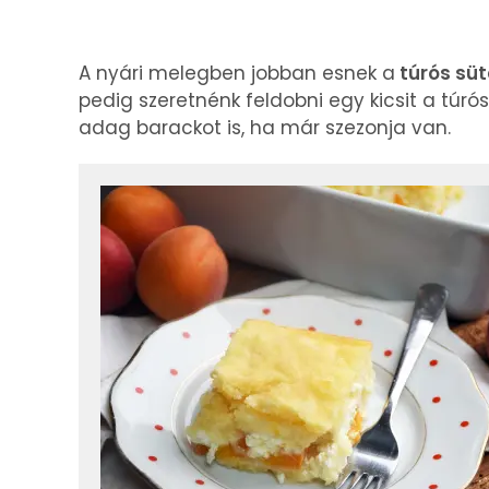
A nyári melegben jobban esnek a
túrós sü
pedig szeretnénk feldobni egy kicsit a túr
adag barackot is, ha már szezonja van.