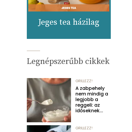
Jeges tea házilag
Legnépszerűbb cikkek
GRILLEZZ!
A zabpehely
nem mindig a
legjobb a
reggeli: az
időseknek...
GRILLEZZ!