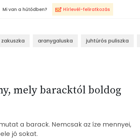
Mi van a hűtődben?
Hírlevél-feliratkozás
zakuszka
aranygaluska
juhtúrós puliszka
y, mely baracktól boldog
 mutat a barack. Nemcsak az íze mennyei,
ele jó sokat.