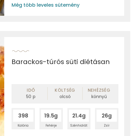
Még több leveles sütemény
Barackos-túrós süti diétásan
IDŐ
KÖLTSÉG
NEHÉZSÉG
50
p
olcsó
könnyű
398
19.5g
21.4g
26g
Kalória
Fehérje
Szénhidrát
Zsír