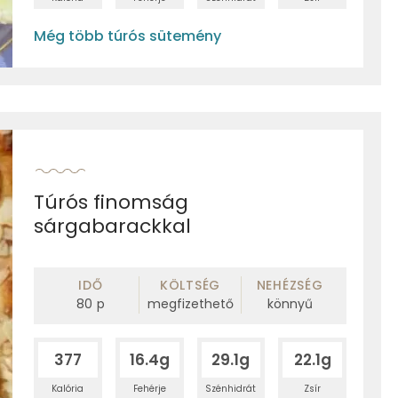
Még több túrós sütemény
Túrós finomság
sárgabarackkal
IDŐ
KÖLTSÉG
NEHÉZSÉG
80
p
megfizethető
könnyű
377
16.4g
29.1g
22.1g
Kalória
Fehérje
Szénhidrát
Zsír