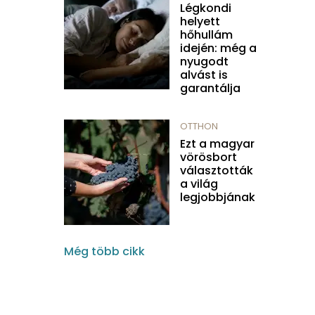
Légkondi
helyett
hőhullám
idején: még a
nyugodt
alvást is
garantálja
OTTHON
Ezt a magyar
vörösbort
választották
a világ
legjobbjának
Még több cikk