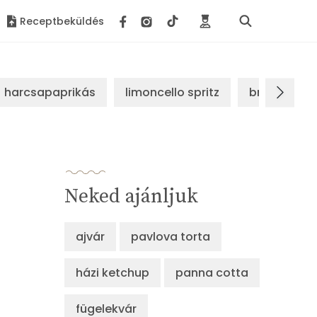
Receptbeküldés
harcsapaprikás
limoncello spritz
brassói sz
Neked ajánljuk
ajvár
pavlova torta
házi ketchup
panna cotta
fügelekvár