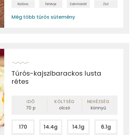
Kalória
Fehérje
Szénhidrát
Zsír
Még több túrós sütemény
Túrós-kajszibarackos lusta
rétes
IDŐ
KÖLTSÉG
NEHÉZSÉG
70
p
olcsó
könnyű
170
14.4g
14.1g
6.1g