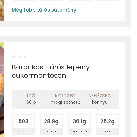
Még több túrós sütemény
Barackos-túrós lepény
cukormentesen
IDŐ
KÖLTSÉG
NEHÉZSÉG
60
p
megfizethető
könnyű
503
28.9g
36.1g
25.2g
Kalória
Fehérje
Szénhidrát
Zsír