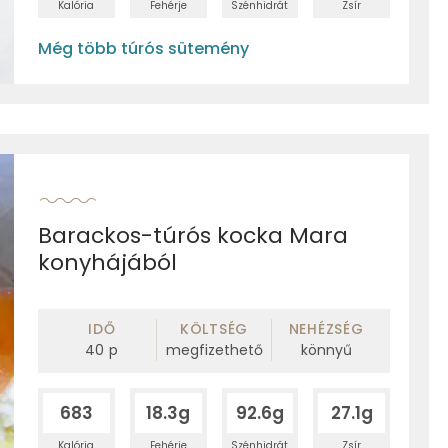
Kalória
Fehérje
Szénhidrát
Zsír
Még több túrós sütemény
Barackos-túrós kocka Mara
konyhájából
IDŐ
KÖLTSÉG
NEHÉZSÉG
40
p
megfizethető
könnyű
683
18.3g
92.6g
27.1g
Kalória
Fehérje
Szénhidrát
Zsír