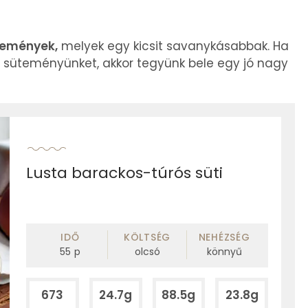
temények,
melyek egy kicsit savanykásabbak. Ha
ós süteményünket, akkor tegyünk bele egy jó nagy
Lusta barackos-túrós süti
IDŐ
KÖLTSÉG
NEHÉZSÉG
55
p
olcsó
könnyű
673
24.7g
88.5g
23.8g