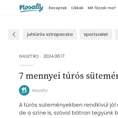
Receptek
Cikkek
Mit főzzek ma?
Nosalty
juhtúrós sztrapacska
sportszelet
GASZTRO
2024.06.17.
7 mennyei túrós sütemén
Nosalty
A túrós süteményekben rendkívül jól
de a színe is, szóval bátran tegyünk b