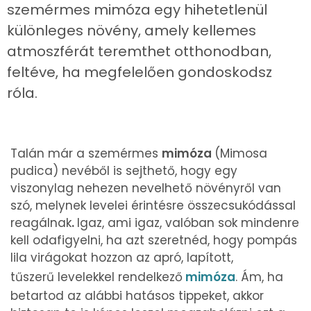
szemérmes mimóza egy hihetetlenül
különleges növény, amely kellemes
atmoszférát teremthet otthonodban,
feltéve, ha megfelelően gondoskodsz
róla.
Talán már a szemérmes
mimóza
(Mimosa
pudica) nevéből is sejthető, hogy egy
viszonylag nehezen nevelhető növényről van
szó, melynek levelei érintésre összecsukódással
reagálnak
.
Igaz, ami igaz, valóban sok mindenre
kell odafigyelni, ha azt szeretnéd, hogy pompás
lila virágokat hozzon az apró, lapított,
tűszerű levelekkel rendelkező
mimóza
. Ám, ha
betartod az alábbi hatásos tippeket, akkor