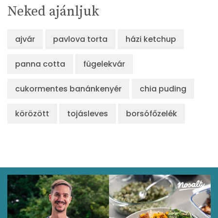
Neked ajánljuk
ajvár
pavlova torta
házi ketchup
panna cotta
fügelekvár
cukormentes banánkenyér
chia puding
körözött
tojásleves
borsófőzelék