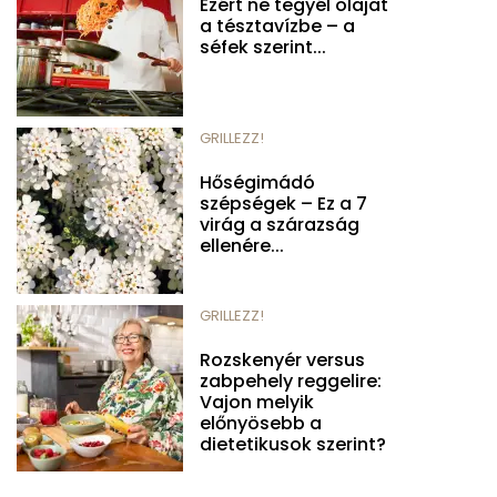
Ezért ne tegyél olajat
a tésztavízbe – a
séfek szerint...
GRILLEZZ!
Hőségimádó
szépségek – Ez a 7
virág a szárazság
ellenére...
GRILLEZZ!
Rozskenyér versus
zabpehely reggelire:
Vajon melyik
előnyösebb a
dietetikusok szerint?