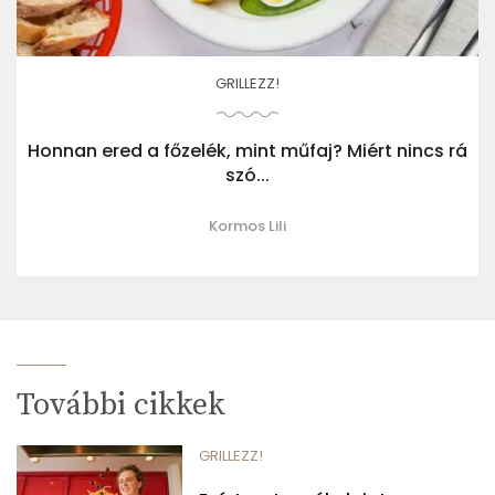
GRILLEZZ!
Honnan ered a főzelék, mint műfaj? Miért nincs rá
szó...
Kormos Lili
További cikkek
GRILLEZZ!