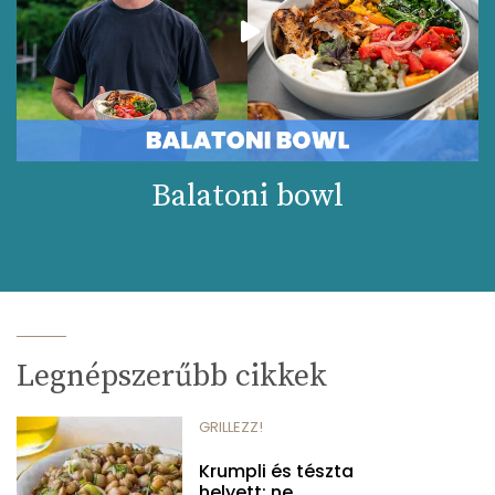
Balatoni bowl
Legnépszerűbb cikkek
GRILLEZZ!
Krumpli és tészta
helyett: ne