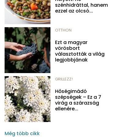
szénhidráttal, hanem
ezzel az olcsó...
OTTHON
Ezt a magyar
vörösbort
választották a világ
legjobbjának
GRILLEZZ!
Hőségimádó
szépségek – Ez a 7
virág a szárazság
ellenére...
Még több cikk