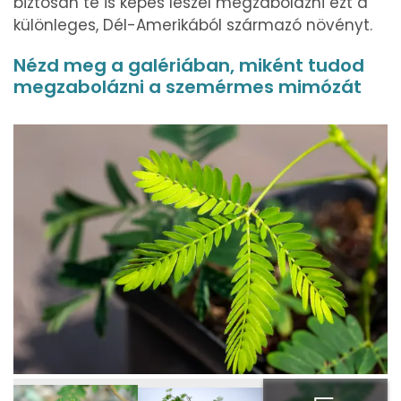
biztosan te is képes leszel megzabolázni ezt a
különleges, Dél-Amerikából származó növényt.
Nézd meg a galériában, miként tudod
megzabolázni a szemérmes mimózát