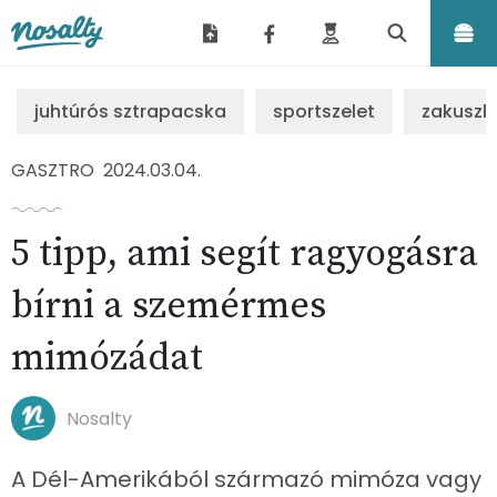
Nosalty
juhtúrós sztrapacska
sportszelet
zakuszk
GASZTRO
2024.03.04.
5 tipp, ami segít ragyogásra
bírni a szemérmes
mimózádat
Nosalty
A Dél-Amerikából származó mimóza vagy