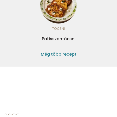
TÓCSNI
Patisszontócsni
Még több recept