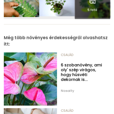
5 fotó
Még több növényes érdekességről olvashatsz
itt:
CSALÁD
6 szobanövény, ami
oly' szép virágos,
hogy húsvéti
dekornak is...
Nosalty
CSALÁD