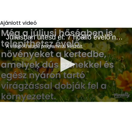
Ajánlott videó
Júliusban ültesd el: 7 hőálló évelő növény a színes és buja kertért
A videó AI alapú programmal készült.
0
seconds
of
3
minutes,
33