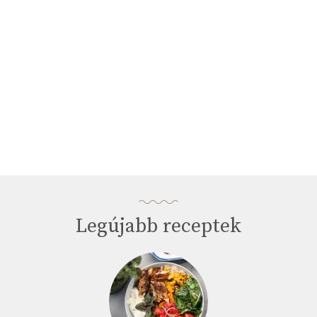
seconds
Legújabb receptek