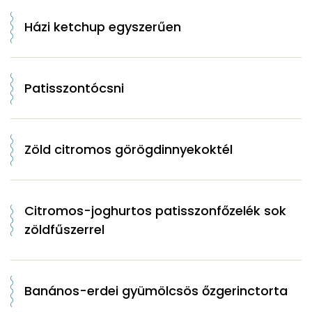
Házi ketchup egyszerűen
Patisszontócsni
Zöld citromos görögdinnyekoktél
Citromos-joghurtos patisszonfőzelék sok
zöldfűszerrel
Banános-erdei gyümölcsös őzgerinctorta