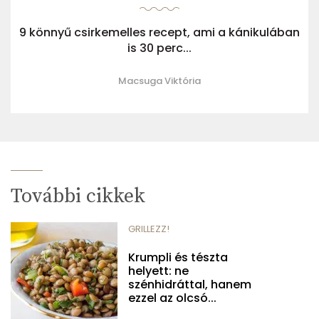
9 könnyű csirkemelles recept, ami a kánikulában
is 30 perc...
Macsuga Viktória
További cikkek
GRILLEZZ!
Krumpli és tészta
helyett: ne
szénhidráttal, hanem
ezzel az olcsó...