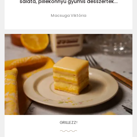
saláta, pillekönnyű gyümis desszertek...
Macsuga Viktória
GRILLEZZ!