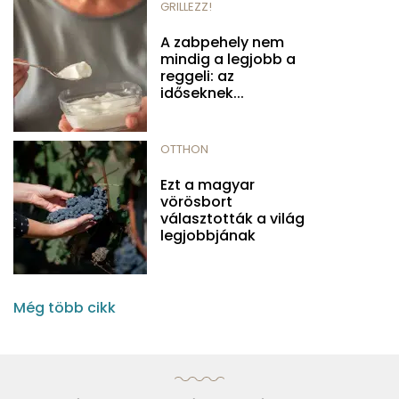
GRILLEZZ!
A zabpehely nem
mindig a legjobb a
reggeli: az
időseknek...
OTTHON
Ezt a magyar
vörösbort
választották a világ
legjobbjának
Még több cikk