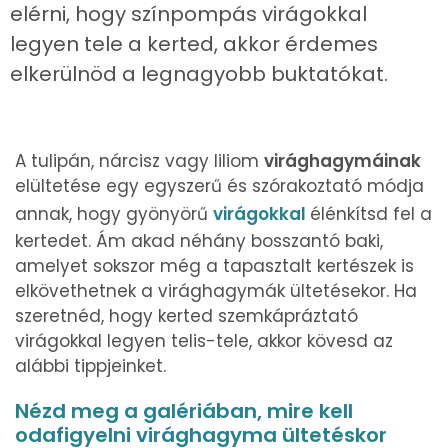
elérni, hogy színpompás virágokkal
legyen tele a kerted, akkor érdemes
elkerülnöd a legnagyobb buktatókat.
A tulipán, nárcisz vagy liliom
virághagymáinak
elültetése egy egyszerű és szórakoztató módja
annak, hogy gyönyörű
virágokkal
élénkítsd fel a
kertedet. Ám akad néhány bosszantó baki,
amelyet sokszor még a tapasztalt kertészek is
elkövethetnek a virághagymák ültetésekor. Ha
szeretnéd, hogy kerted szemkápráztató
virágokkal legyen telis-tele, akkor kövesd az
alábbi tippjeinket.
Nézd meg a galériában, mire kell
odafigyelni virághagyma ültetéskor