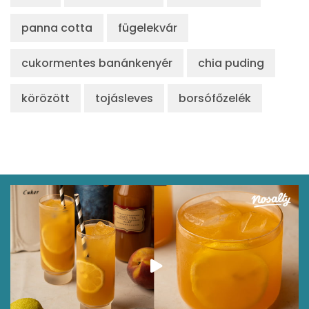
panna cotta
fügelekvár
cukormentes banánkenyér
chia puding
körözött
tojásleves
borsófőzelék