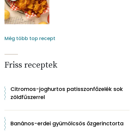
Még több top recept
Friss receptek
Citromos-joghurtos patisszonfőzelék sok
zöldfűszerrel
Banános-erdei gyümölcsös őzgerinctorta