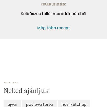
KRUMPLIS ÉTELEK
Kolbászos tallér maradék püréből
Még több recept
Neked ajánljuk
ajvár
pavlova torta
házi ketchup