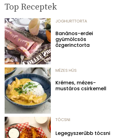
Top Receptek
JOGHURTTORTA
Banános-erdei
gyümölcsös
őzgerinctorta
MÉZES HÚS
Krémes, mézes-
mustáros csirkemell
TÓCSNI
Legegyszerűbb tócsni