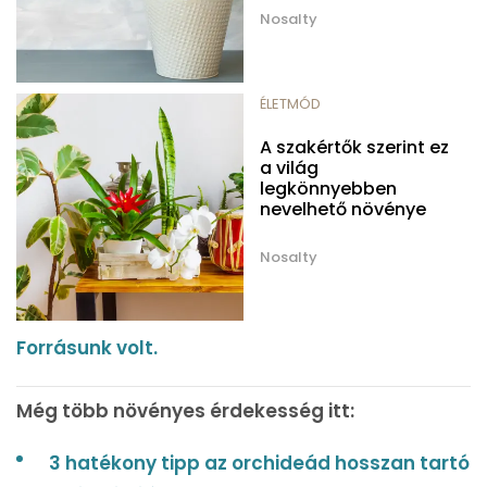
Nosalty
ÉLETMÓD
A szakértők szerint ez
a világ
legkönnyebben
nevelhető növénye
Nosalty
Forrásunk volt.
Még több növényes érdekesség itt:
3 hatékony tipp az orchideád hosszan tartó