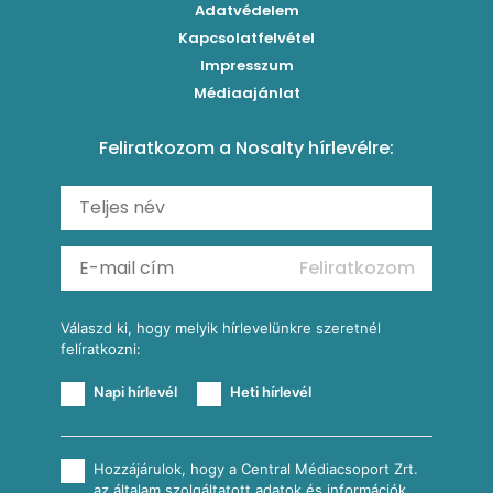
Grillezettkukorica-saláta fűszeres garnélanyársakkal
Egytálételek
Adatvédelem
Brassói
Szaftos paprikás csirke
Kapcsolatfelvétel
Kukoricás-újhagymás lepény
Levesek
Impresszum
Roston csirkemell
Sült paprikás alfredo
Kukoricás tortilla
Torták
Médiaajánlat
Amerikai palacsinta
Paprikás-juhtúrós hajtovány
Csirkés-kukoricás pite
Tésztareceptek
Feliratkozom a Nosalty hírlevélre:
Carbonara
Shakshuka
Mexikói húsleves kukorica salsával
Saláták
Ratatouille
Almás-kéksajtos kukoricasaláta
Köretek
Mexikói kukoricasaláta
Reggeli receptek
Feliratkozom
További receptkategóriák
Válaszd ki, hogy melyik hírlevelünkre szeretnél
felíratkozni:
Napi hírlevél
Heti hírlevél
Hozzájárulok, hogy a Central Médiacsoport Zrt.
az általam szolgáltatott adatok és információk