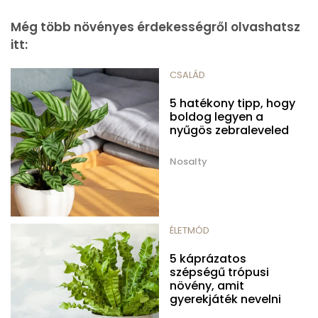
Még több növényes érdekességről olvashatsz
itt:
CSALÁD
5 hatékony tipp, hogy
boldog legyen a
nyűgös zebraleveled
Nosalty
ÉLETMÓD
5 káprázatos
szépségű trópusi
növény, amit
gyerekjáték nevelni