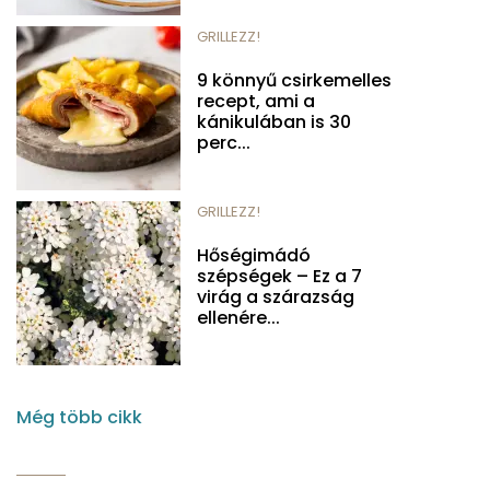
GRILLEZZ!
9 könnyű csirkemelles
recept, ami a
kánikulában is 30
perc...
GRILLEZZ!
Hőségimádó
szépségek – Ez a 7
virág a szárazság
ellenére...
Még több cikk