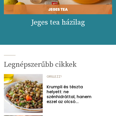
Jeges tea házilag
Legnépszerűbb cikkek
GRILLEZZ!
Krumpli és tészta
helyett: ne
szénhidráttal, hanem
ezzel az olcsó...