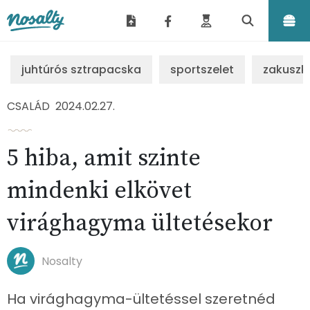
Nosalty
juhtúrós sztrapacska
sportszelet
zakuszk
CSALÁD
2024.02.27.
5 hiba, amit szinte
mindenki elkövet
virághagyma ültetésekor
Nosalty
Ha virághagyma-ültetéssel szeretnéd