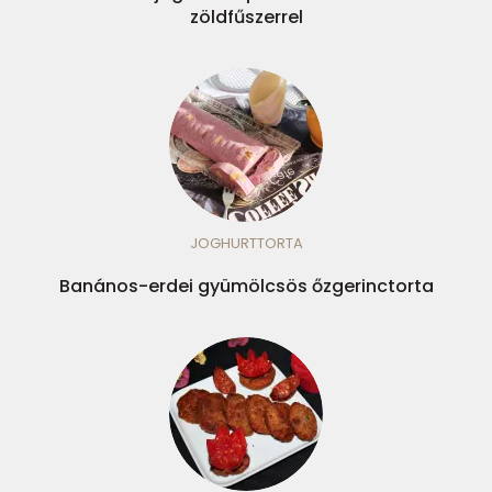
zöldfűszerrel
JOGHURTTORTA
Banános-erdei gyümölcsös őzgerinctorta