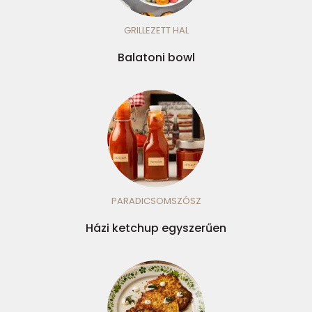
GRILLEZETT HAL
Balatoni bowl
PARADICSOMSZÓSZ
Házi ketchup egyszerűen