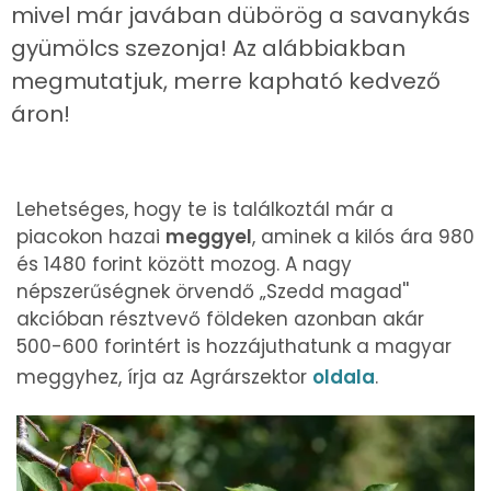
mivel már javában dübörög a savanykás
gyümölcs szezonja! Az alábbiakban
megmutatjuk, merre kapható kedvező
áron!
Lehetséges, hogy te is találkoztál már a
piacokon hazai
meggyel
, aminek a kilós ára 980
és 1480 forint között mozog. A nagy
népszerűségnek örvendő „Szedd magad''
akcióban résztvevő földeken azonban akár
500-600 forintért is hozzájuthatunk a magyar
meggyhez, írja az Agrárszektor
oldala
.