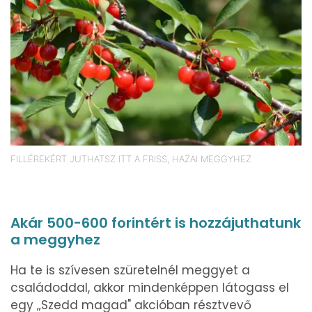
FILLÉREKÉRT JUTHATSZ ITT A FRISS, HAZAI MEGGYHEZ
Akár 500-600 forintért is hozzájuthatunk
a meggyhez
Ha te is szívesen szüretelnél meggyet a
családoddal, akkor mindenképpen látogass el
egy „Szedd magad" akcióban résztvevő