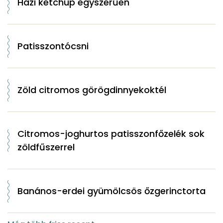
Házi ketchup egyszerűen
Patisszontócsni
Zöld citromos görögdinnyekoktél
Citromos-joghurtos patisszonfőzelék sok
zöldfűszerrel
Banános-erdei gyümölcsös őzgerinctorta