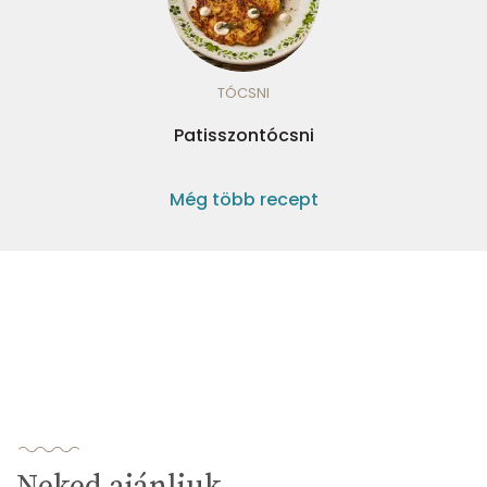
TÓCSNI
Patisszontócsni
Még több recept
Neked ajánljuk