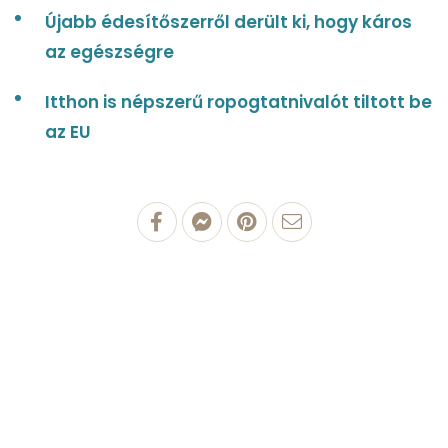
Újabb édesítőszerről derült ki, hogy káros
az egészségre
Itthon is népszerű ropogtatnivalót tiltott be
az EU