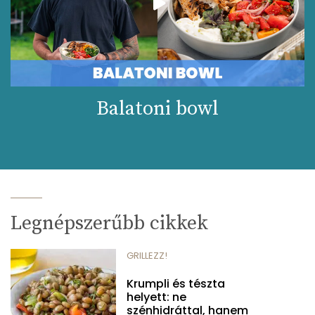
Balatoni bowl
Legnépszerűbb cikkek
GRILLEZZ!
Krumpli és tészta
helyett: ne
szénhidráttal, hanem