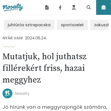
Nosalty
juhtúrós sztrapacska
sportszelet
zakuszk
NYÁR VAN!
2024.06.24.
Mutatjuk, hol juthatsz
fillérekért friss, hazai
meggyhez
Nosalty
Jó hírünk van a meggyrajongók számára,