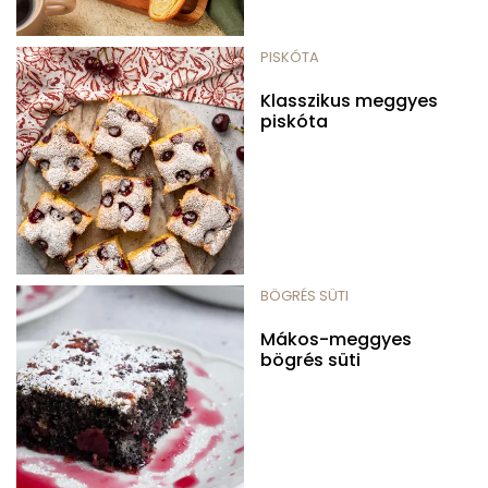
PISKÓTA
Klasszikus meggyes
piskóta
BÖGRÉS SÜTI
Mákos-meggyes
bögrés süti