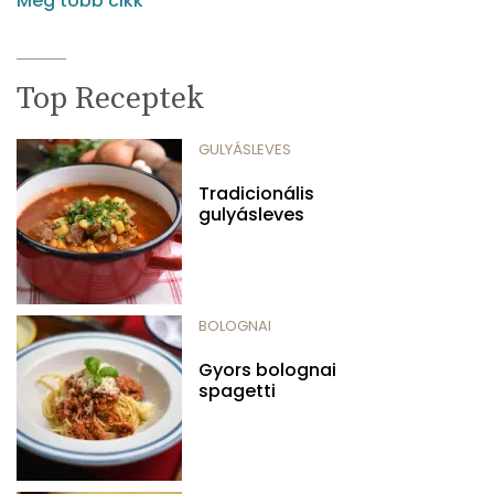
Még több cikk
Top Receptek
GULYÁSLEVES
Tradicionális
gulyásleves
BOLOGNAI
Gyors bolognai
spagetti