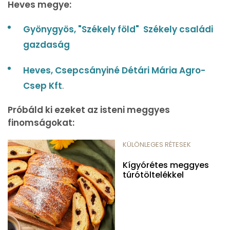
Heves megye:
Gyönygyös, "Székely föld" Székely családi
gazdaság
Heves, Csepcsányiné Détári Mária Agro-
Csep Kft
.
Próbáld ki ezeket az isteni meggyes
finomságokat:
KÜLÖNLEGES RÉTESEK
Kígyórétes meggyes
túrótöltelékkel