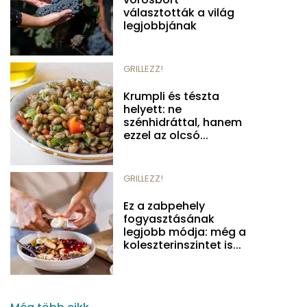
választották a világ
legjobbjának
GRILLEZZ!
Krumpli és tészta
helyett: ne
szénhidráttal, hanem
ezzel az olcsó...
GRILLEZZ!
Ez a zabpehely
fogyasztásának
legjobb módja: még a
koleszterinszintet is...