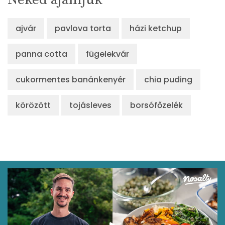
ajvár
pavlova torta
házi ketchup
panna cotta
fügelekvár
cukormentes banánkenyér
chia puding
körözött
tojásleves
borsófőzelék