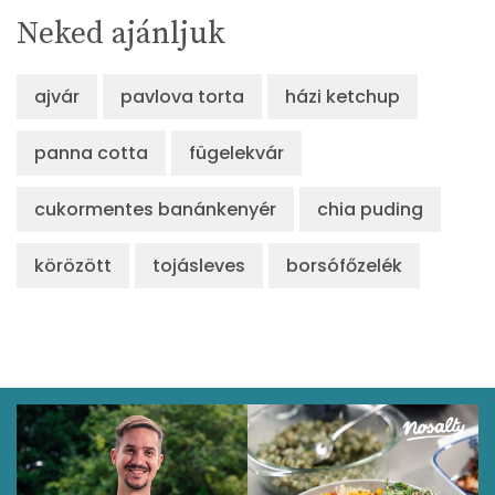
Neked ajánljuk
ajvár
pavlova torta
házi ketchup
panna cotta
fügelekvár
cukormentes banánkenyér
chia puding
körözött
tojásleves
borsófőzelék