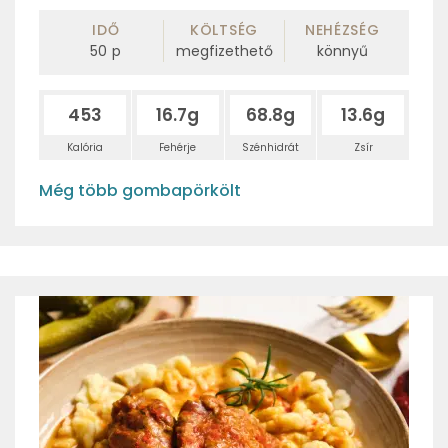
IDŐ
KÖLTSÉG
NEHÉZSÉG
50
p
megfizethető
könnyű
453
16.7g
68.8g
13.6g
Kalória
Fehérje
Szénhidrát
Zsír
Még több gombapörkölt