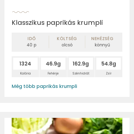
Klasszikus paprikás krumpli
IDŐ
KÖLTSÉG
NEHÉZSÉG
40
p
olcsó
könnyű
1324
46.9g
162.9g
54.8g
Kalória
Fehérje
Szénhidrát
Zsír
Még több paprikás krumpli