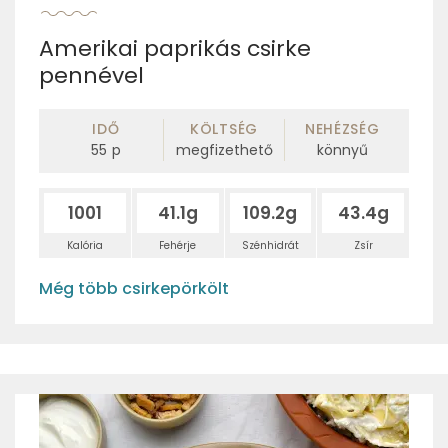
Amerikai paprikás csirke
pennével
IDŐ
KÖLTSÉG
NEHÉZSÉG
55
p
megfizethető
könnyű
1001
41.1g
109.2g
43.4g
Kalória
Fehérje
Szénhidrát
Zsír
Még több csirkepörkölt