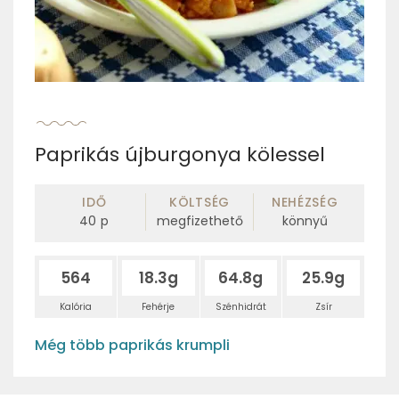
Paprikás újburgonya kölessel
IDŐ
KÖLTSÉG
NEHÉZSÉG
40
p
megfizethető
könnyű
564
18.3g
64.8g
25.9g
Kalória
Fehérje
Szénhidrát
Zsír
Még több paprikás krumpli