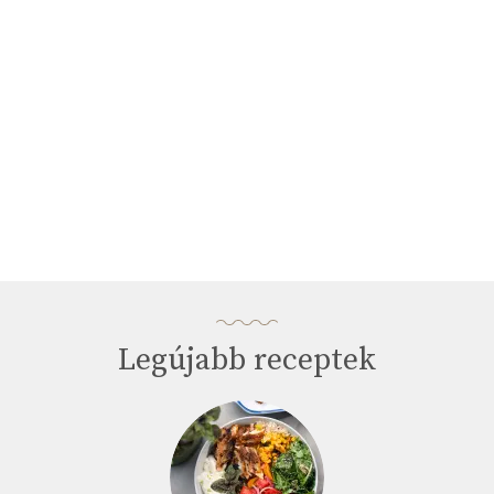
seconds
Legújabb receptek