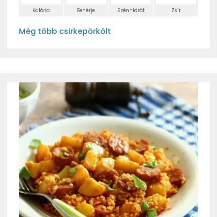
Kalória
Fehérje
Szénhidrát
Zsír
Még több csirkepörkölt