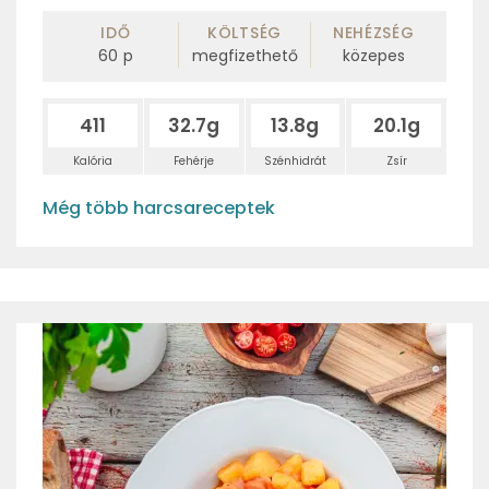
IDŐ
KÖLTSÉG
NEHÉZSÉG
60
p
megfizethető
közepes
411
32.7g
13.8g
20.1g
Kalória
Fehérje
Szénhidrát
Zsír
Még több harcsareceptek