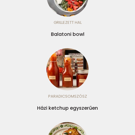
GRILLEZETT HAL
Balatoni bowl
PARADICSOMSZÓSZ
Házi ketchup egyszerűen