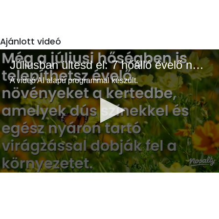
Ajánlott videó
Júliusban ültesd el: 7 hőálló évelő növény a színes és buja kertért
A videó AI alapú programmal készült.
0
seconds
of
3
minutes,
33