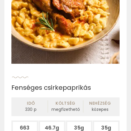
Fenséges csirkepaprikás
IDŐ
KÖLTSÉG
NEHÉZSÉG
330
p
megfizethető
közepes
663
46.7g
35g
35g