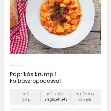
Paprikás krumpli
kolbászropogóssal
IDŐ
KÖLTSÉG
NEHÉZSÉG
60
p
megfizethető
könnyű