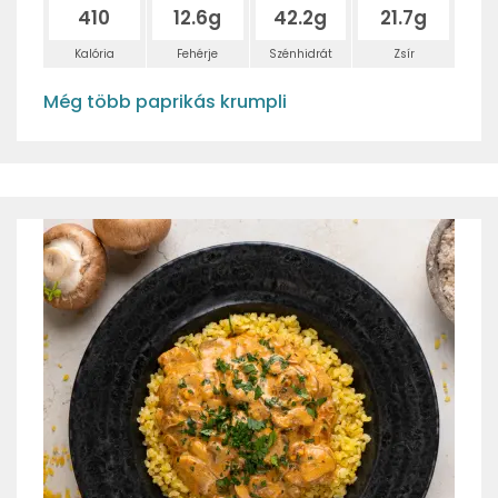
410
12.6g
42.2g
21.7g
Kalória
Fehérje
Szénhidrát
Zsír
Még több paprikás krumpli