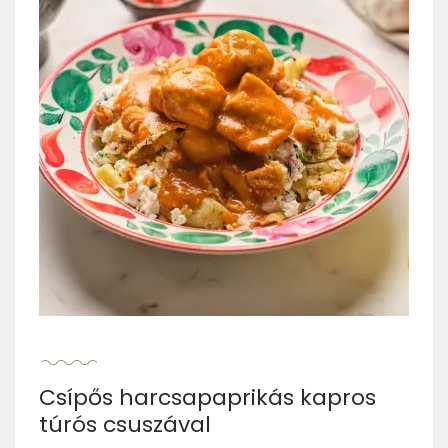
Csípős harcsapaprikás kapros
túrós csuszával