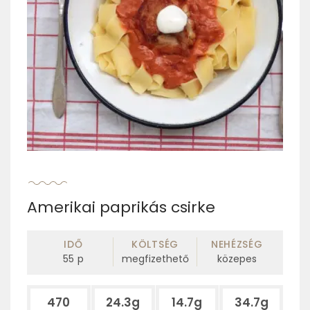
Amerikai paprikás csirke
IDŐ
KÖLTSÉG
NEHÉZSÉG
55
p
megfizethető
közepes
470
24.3g
14.7g
34.7g