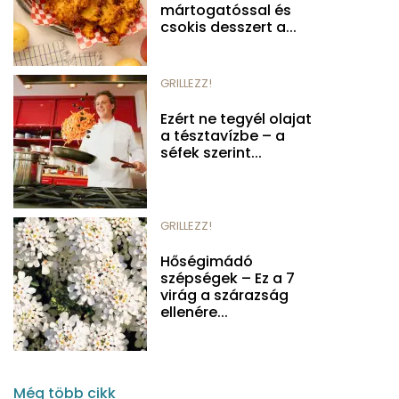
mártogatóssal és
csokis desszert a...
GRILLEZZ!
Ezért ne tegyél olajat
a tésztavízbe – a
séfek szerint...
GRILLEZZ!
Hőségimádó
szépségek – Ez a 7
virág a szárazság
ellenére...
Még több cikk