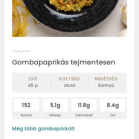
Gombapaprikás tejmentesen
IDŐ
KÖLTSÉG
NEHÉZSÉG
45
p
olcsó
könnyű
152
5.1g
11.8g
8.4g
Kalória
Fehérje
Szénhidrát
Zsír
Még több gombapörkölt