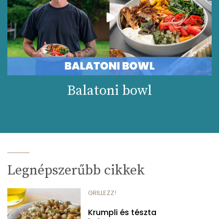
Balatoni bowl
Legnépszerűbb cikkek
GRILLEZZ!
Krumpli és tészta