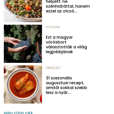
helyett: ne
szénhidráttal, hanem
ezzel az olcsó...
OTTHON
Ezt a magyar
vörösbort
választották a világ
legjobbjának
GRILLEZZ!
31 szezonális
augusztusi recept,
amitől sokkal szebb
lesz a nyár...
Még több cikk