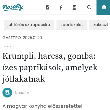
Nosalty
juhtúrós sztrapacska
sportszelet
zakuszk
GASZTRO
2025.01.20.
Krumpli, harcsa, gomba:
ízes paprikások, amelyek
jóllakatnak
Nosalty
A magyar konyha előszeretettel