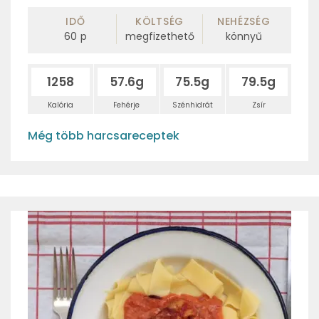
IDŐ
KÖLTSÉG
NEHÉZSÉG
60
p
megfizethető
könnyű
1258
57.6g
75.5g
79.5g
Kalória
Fehérje
Szénhidrát
Zsír
Még több harcsareceptek