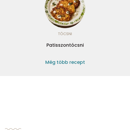
TÓCSNI
Patisszontócsni
Még több recept