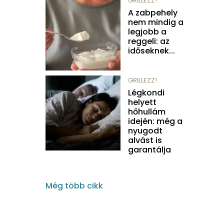
GRILLEZZ!
A zabpehely
nem mindig a
legjobb a
reggeli: az
időseknek...
GRILLEZZ!
Légkondi
helyett
hőhullám
idején: még a
nyugodt
alvást is
garantálja
Még több cikk