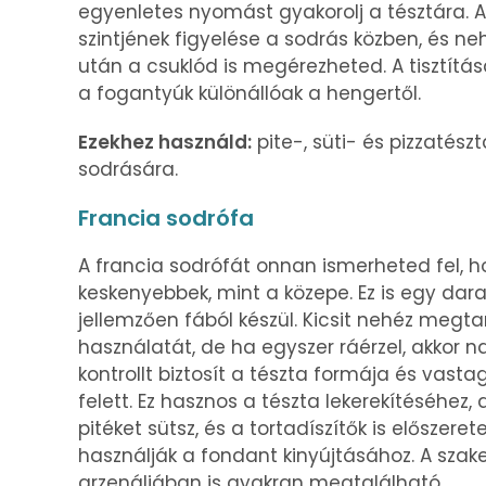
egyenletes nyomást gyakorolj a tésztára. A
szintjének figyelése a sodrás közben, és n
után a csuklód is megérezheted. A tisztítá
a fogantyúk különállóak a hengertől.
Ezekhez használd
:
pite-, süti- és pizzatészt
sodrására.
Francia sodrófa
A francia sodrófát onnan ismerheted fel, h
keskenyebbek, mint a közepe. Ez is egy darab
jellemzően fából készül. Kicsit nehéz megta
használatát, de ha egyszer ráérzel, akkor 
kontrollt biztosít a tészta formája és vast
felett. Ez hasznos a tészta lekerekítéséhez,
pitéket sütsz, és a tortadíszítők is előszerete
használják a fondant kinyújtásához. A sza
arzenáljában is gyakran megtalálható.