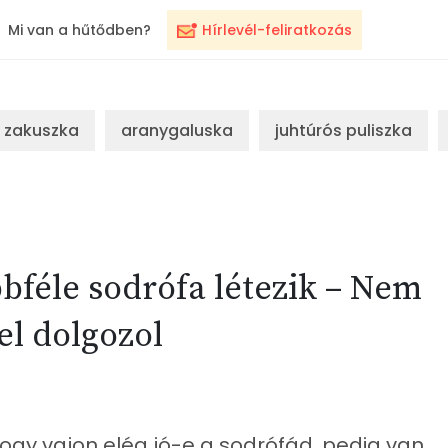
Mi van a hűtődben?
Hírlevél-feliratkozás
zakuszka
aranygaluska
juhtúrós puliszka
bféle sodrófa létezik – Nem
l dolgozol
gy vajon elég jó-e a sodrófád, pedig van