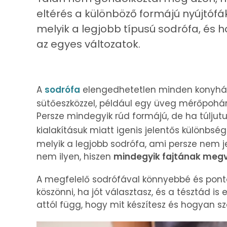
eltérés a különböző formájú nyújtófák
melyik a legjobb típusú sodrófa, és
az egyes változatok.
A
sodrófa
elengedhetetlen minden konyháb
sütőeszközzel, például egy üveg mérőpohá
Persze mindegyik rúd formájú, de ha túljut
kialakításuk miatt igenis jelentős különbs
melyik a legjobb sodrófa, ami persze nem je
nem ilyen, hiszen
mindegyik fajtának megv
A megfelelő sodrófával könnyebbé és ponto
köszönni, ha jót választasz, és a tésztád is 
attól függ, hogy mit készítesz és hogyan sze