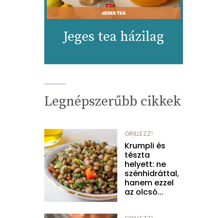
Jeges tea házilag
Legnépszerűbb cikkek
GRILLEZZ!
Krumpli és
tészta
helyett: ne
szénhidráttal,
hanem ezzel
az olcsó...