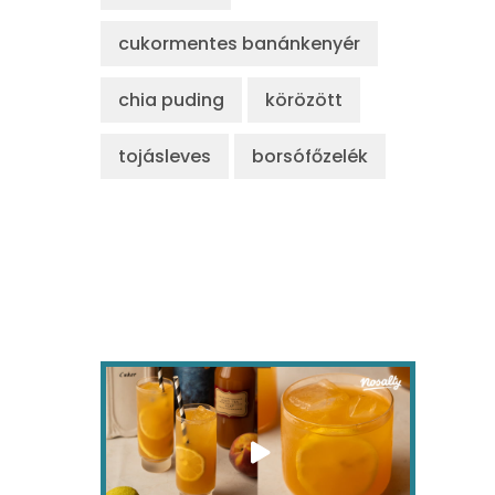
cukormentes banánkenyér
chia puding
körözött
tojásleves
borsófőzelék