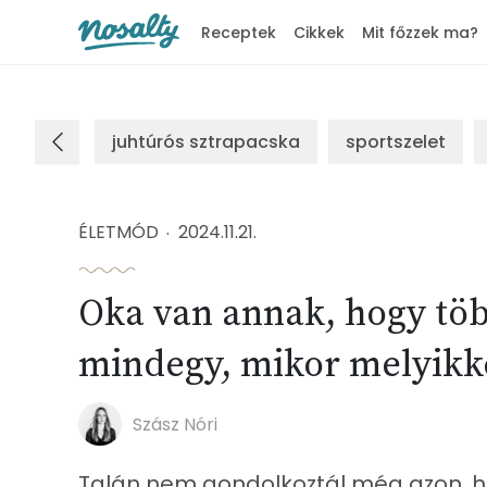
Receptek
Cikkek
Mit főzzek ma?
Nosalty
juhtúrós sztrapacska
sportszelet
ÉLETMÓD
2024.11.21.
Oka van annak, hogy töb
mindegy, mikor melyikke
Szász Nóri
Talán nem gondolkoztál még azon, ho