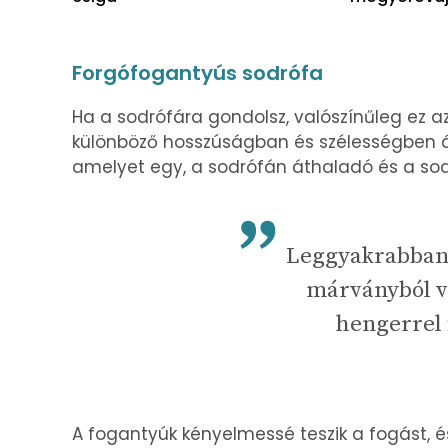
Forgófogantyús sodrófa
Ha a sodrófára gondolsz, valószínűleg ez a
különböző hosszúságban és szélességben á
amelyet egy, a sodrófán áthaladó és a sodró
Leggyakrabban 
márványból v
hengerrel 
A fogantyúk kényelmessé teszik a fogást, és