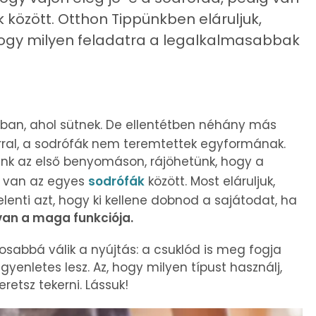
 között. Otthon Tippünkben eláruljuk,
 hogy milyen feladatra a legalkalmasabbak
an, ahol sütnek. De ellentétben néhány más
rral, a sodrófák nem teremtettek egyformának.
unk az első benyomáson, rájöhetünk, hogy a
ég van az egyes
sodrófák
között. Most eláruljuk,
lenti azt, hogy ki kellene dobnod a sajátodat, ha
an a maga funkciója.
sabbá válik a nyújtás: a csuklód is meg fogja
egyenletes lesz. Az, hogy milyen típust használj,
retsz tekerni. Lássuk!