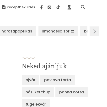
Receptbeküldés
harcsapaprikás
limoncello spritz
brassói sz
Neked ajánljuk
ajvár
pavlova torta
házi ketchup
panna cotta
fügelekvár