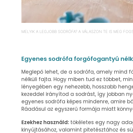
MELYIK A LEGJOBB SODRÓFA? A VÁLASZON TE IS MEG FOG
Egyenes sodrófa forgófogantyú nélk
Meglepő lehet, de a sodrófa, amely mind föl
nélküli fajta. Hogy miben tud ez többet, mi
lényegében egy nehezebb, hosszabb henge
kezeddel irányítod a sodrást, így jobban 
egyenes sodrófa képes mindenre, amire bá
Ráadásul az egyszerű formája miatt könny
Ezekhez használd:
tökéletes egy nagy adag
kinyújtásához, valamint pitetésztához és 