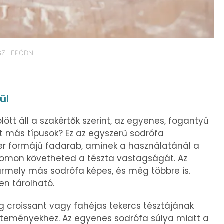
SZ LEPŐDNI
ül
ött áll a szakértők szerint, az egyenes, fogantyú
nt más típusok? Ez az egyszerű sodrófa
r formájú fadarab, aminek a használatánál a
nyomon követheted a tészta vastagságát. Az
rmely más sodrófa képes, és még többre is.
en tárolható.
 croissant vagy fahéjas tekercs tésztájának
süteményekhez. Az egyenes sodrófa súlya miatt a