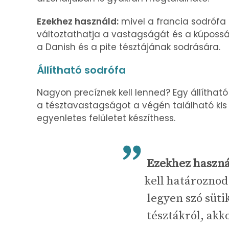
Ezekhez használd
:
mivel a francia sodrófa 
változtathatja a vastagságát és a kúpossá
a Danish és a pite tésztájának sodrására.
Állítható sodrófa
Nagyon precíznek kell lenned? Egy állítható 
a tésztavastagságot a végén található ki
egyenletes felületet készíthess.
Ezekhez haszná
kell határoznod
legyen szó süti
tésztákról, akk