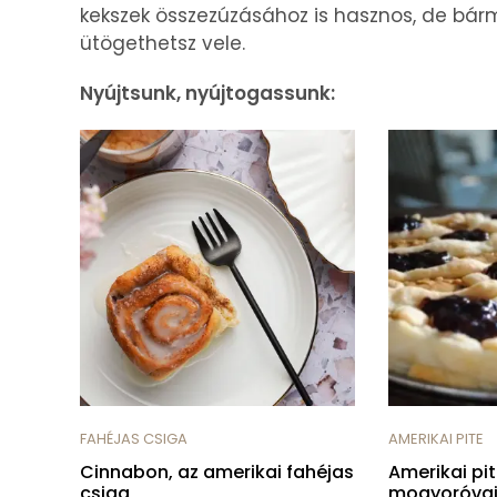
kekszek összezúzásához is hasznos, de bá
ütögethetsz vele.
Nyújtsunk, nyújtogassunk:
FAHÉJAS CSIGA
AMERIKAI PITE
Cinnabon, az amerikai fahéjas
Amerikai pit
csiga
mogyoróvaj