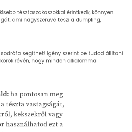
kisebb tésztaszakaszokkal érintkezik, könnyen
gát, ami nagyszerűvé teszi a dumpling,
sodrófa segíthet! Igény szerint be tudod állítani
s körök révén, hogy minden alkalommal
ld
:
ha pontosan meg
 a tészta vastagságát,
kről, kekszekről vagy
or használhatod ezt a