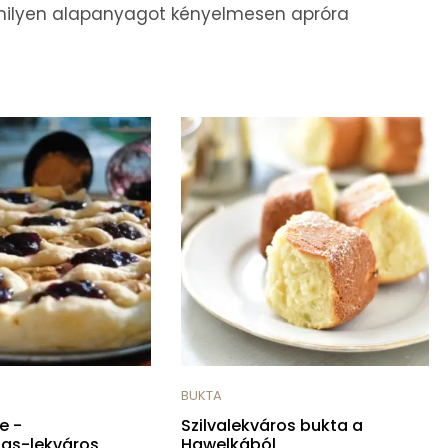
rmilyen alapanyagot kényelmesen apróra
BUKTA
e -
Szilvalekváros bukta a
as-lekváros
Hawelkából