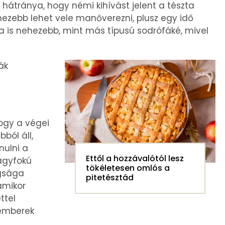
 hátránya, hogy némi kihívást jelent a tészta
ehezebb lehet vele manőverezni, plusz egy idő
sa is nehezebb, mint más típusú sodrófáké, mivel
ák
ogy a végei
ból áll,
nulni a
Ettől a hozzávalótól lesz
nagyfokú
tökéletesen omlós a
agsága
pitetésztád
 amikor
ttel
kemberek