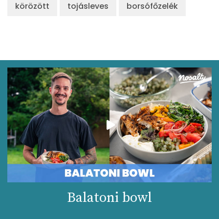
körözött
tojásleves
borsófőzelék
Balatoni bowl