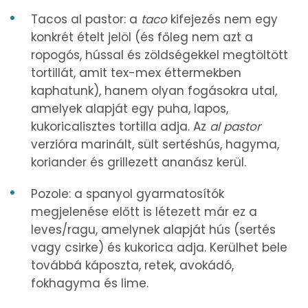
Tacos al pastor: a
taco
kifejezés nem egy
konkrét ételt jelöl (és főleg nem azt a
ropogós, hússal és zöldségekkel megtöltött
tortillát, amit tex-mex éttermekben
kaphatunk), hanem olyan fogásokra utal,
amelyek alapját egy puha, lapos,
kukoricalisztes tortilla adja. Az
al pastor
verzióra marinált, sült sertéshús, hagyma,
koriander és grillezett ananász kerül.
Pozole: a spanyol gyarmatosítók
megjelenése előtt is létezett már ez a
leves/ragu, amelynek alapját hús (sertés
vagy csirke) és kukorica adja. Kerülhet bele
továbbá káposzta, retek, avokádó,
fokhagyma és lime.