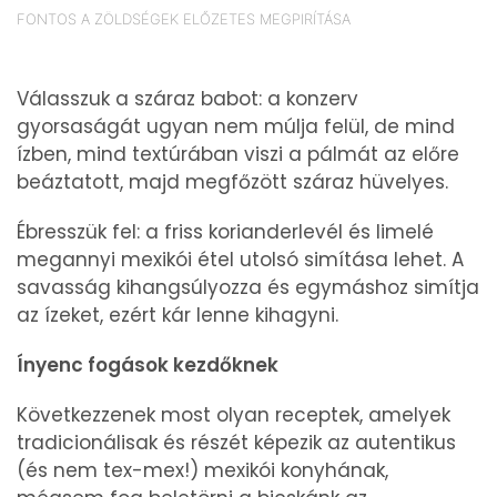
FONTOS A ZÖLDSÉGEK ELŐZETES MEGPIRÍTÁSA
Válasszuk a száraz babot: a konzerv
gyorsaságát ugyan nem múlja felül, de mind
ízben, mind textúrában viszi a pálmát az előre
beáztatott, majd megfőzött száraz hüvelyes.
Ébresszük fel: a friss korianderlevél és limelé
megannyi mexikói étel utolsó simítása lehet. A
savasság kihangsúlyozza és egymáshoz simítja
az ízeket, ezért kár lenne kihagyni.
Ínyenc fogások kezdőknek
Következzenek most olyan receptek, amelyek
tradicionálisak és részét képezik az autentikus
(és nem tex-mex!) mexikói konyhának,