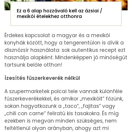
Ez a 6 alap hozzávaló kell az ázsiai /
mexikói ételekhez otthonra
Érdekes kapcsolat a magyar és a mexikói
konyhák között, hogy a tengerentúlon is dívik a
disznózsír használata: sok autentikus recept ezt
használja alapként. Mindenképpen jó minőségűt
tartsunk belőle otthon!
Ízesítés fűszerkeverék nélkül
A szupermarketek polcai tele vannak különféle
fűszerkeverékekkel, és amikor „mexikóit” főzünk,
sokan hagyatkozunk a „taco”, „fajitas” vagy
„chili con carne” feliratú kis tasakokra. És míg
ezekben is megvan minden szükséges, nem
feltétlenül olyan arányban, ahogy azt mi