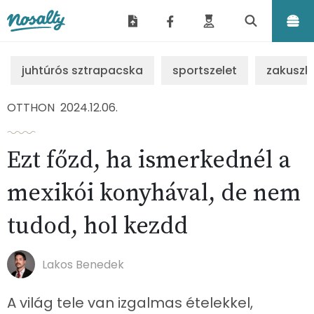
Nosalty
juhtúrós sztrapacska
sportszelet
zakuszk
OTTHON
2024.12.06.
Ezt főzd, ha ismerkednél a
mexikói konyhával, de nem
tudod, hol kezdd
Lakos Benedek
A világ tele van izgalmas ételekkel,