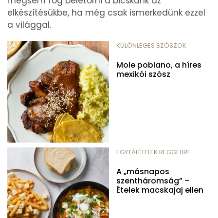
mégsem fog beletörni a bicskánk az
elkészítésükbe, ha még csak ismerkedünk ezzel
a világgal.
KÜLÖNLEGES SZÓSZOK
Mole poblano, a híres
mexikói szósz
EGYTÁLÉTELEK REGGELIRE
A „másnapos
szentháromság” –
Ételek macskajaj ellen