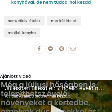
konyhával, de nem tudod, hol kezdd
nemzetközi ételek
mexikói ételek
mexikói konyha
Ajánlott videó
Júliusban ültesd el: 7 hőálló évelő növény a színes és buja kertért
A videó AI alapú programmal készült.