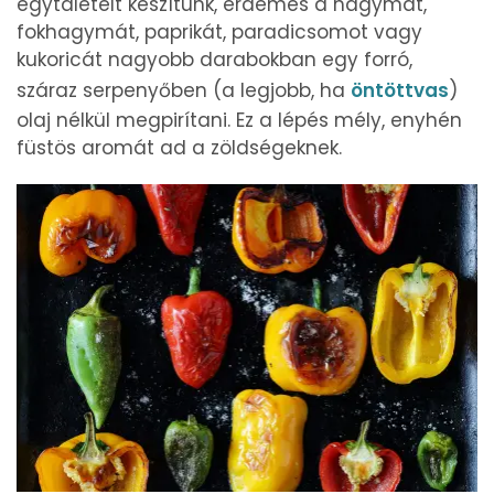
egytálételt készítünk, érdemes a hagymát,
fokhagymát, paprikát, paradicsomot vagy
kukoricát nagyobb darabokban egy forró,
száraz serpenyőben (a legjobb, ha
öntöttvas
)
olaj nélkül megpirítani. Ez a lépés mély, enyhén
füstös aromát ad a zöldségeknek.