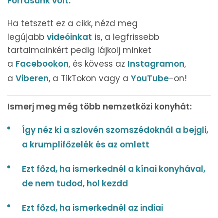
For
rásu
nk
volt.
Ha tetszett ez a cikk, nézd meg
legújabb
videóinkat
is, a legfrissebb
tartalmainkért pedig lájkolj minket
a
Facebookon
, és kövess az
Instagramon
,
a
Viberen
, a TikTokon vagy a
YouTube
-on!
Ismerj meg még több nemzetközi konyhát:
Így néz ki a szlovén szomszédoknál a bejgli,
a krumplifőzelék és az omlett
Ezt főzd, ha ismerkednél a kínai konyhával,
de nem tudod, hol kezdd
Ezt főzd, ha ismerkednél az indiai