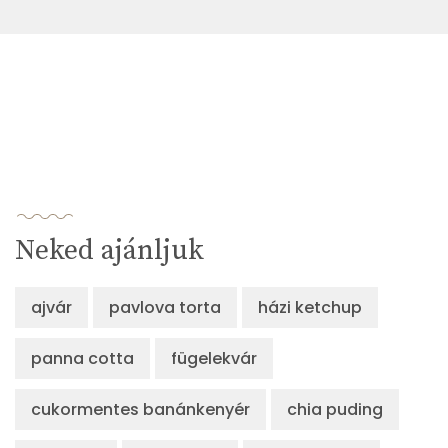
Neked ajánljuk
ajvár
pavlova torta
házi ketchup
panna cotta
fügelekvár
cukormentes banánkenyér
chia puding