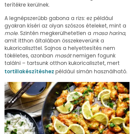
terítékre kerülnek.
A legnépszerűbb gabona a rizs: ez például
gyakran kíséri az olyan szószos ételeket, mint a
mole
. Szintén megkerülhetetlen a
masa harina
,
amit itthon általában összekeverünk a
kukoricaliszttel. Sajnos a helyettesítés nem
tökéletes, azonban
masát
nemigen fogunk
találni – tartsunk otthon kukoricalisztet, mert
tortillakészítéshez
például simán használható.