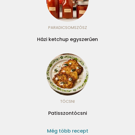
PARADICSOMSZÓSZ
Házi ketchup egyszerűen
TÓCSNI
Patisszontócsni
Még több recept