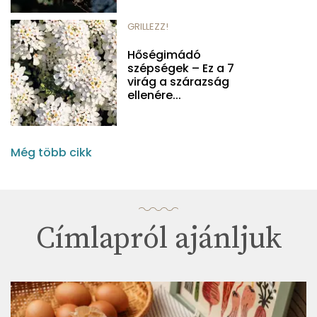
GRILLEZZ!
Hőségimádó
szépségek – Ez a 7
virág a szárazság
ellenére...
Még több cikk
Címlapról ajánljuk