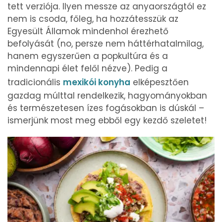
tett verziója. Ilyen messze az anyaországtól ez
nem is csoda, főleg, ha hozzátesszük az
Egyesült Államok mindenhol érezhető
befolyását (no, persze nem háttérhatalmilag,
hanem egyszerűen a popkultúra és a
mindennapi élet felől nézve). Pedig a
tradicionális
mexikói konyha
elképesztően
gazdag múlttal rendelkezik, hagyományokban
és természetesen ízes fogásokban is dúskál –
ismerjünk most meg ebből egy kezdő szeletet!