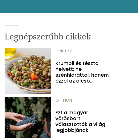
Legnépszerűbb cikkek
GRILLEZZ!
Krumpli és tészta
helyett: ne
szénhidráttal, hanem
ezzel az olcsó...
OTTHON
Ezt a magyar
vörösbort
választották a világ
legjobbjának