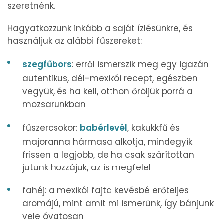
szeretnénk.
Hagyatkozzunk inkább a saját ízlésünkre, és
használjuk az alábbi fűszereket:
szegfűbors
: erről ismerszik meg egy igazán
autentikus, dél-mexikói recept, egészben
vegyük, és ha kell, otthon őröljük porrá a
mozsarunkban
fűszercsokor:
babérlevél
, kakukkfű és
majoranna hármasa alkotja, mindegyik
frissen a legjobb, de ha csak szárítottan
jutunk hozzájuk, az is megfelel
fahéj: a mexikói fajta kevésbé erőteljes
aromájú, mint amit mi ismerünk, így bánjunk
vele óvatosan