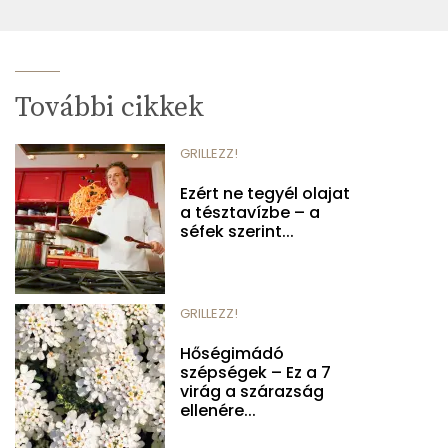
További cikkek
GRILLEZZ!
Ezért ne tegyél olajat
a tésztavízbe – a
séfek szerint...
GRILLEZZ!
Hőségimádó
szépségek – Ez a 7
virág a szárazság
ellenére...