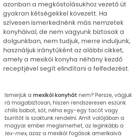
azonban a megkóstolásukhoz vezető út
gyakran kétségekkel kövezett. Ha
szívesen ismerkednénk más nemzetek
konyháival, de nem vagyunk biztosak a
dolgunkban, nem tudjuk, merre induljunk,
használjuk iránytűként az alábbi cikket,
amely a mexikói konyha néhány kezdő
receptjével segít elindítani a felfedezést.
Ismerjük a
mexikói konyhát
nem? Persze, vágjuk
rá magabiztosan, hiszen rendszeresen eszünk
chilis babot, sőt, néha egy-egy tacót vagy
burritót is szoktunk rendelni. Amit valójában a
magyar ember megismerhet, az leginkább a
tex-mex
, azaz a mexikói fogások amerikaivá