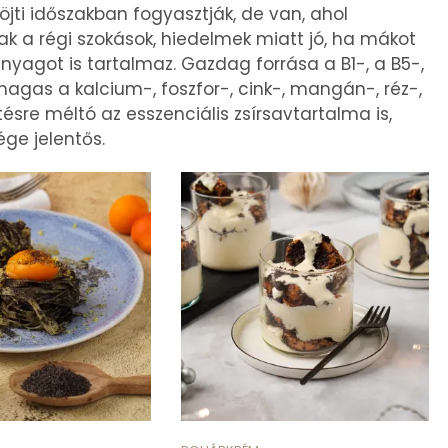
jti időszakban fogyasztják, de van, ahol
sak a régi szokások, hiedelmek miatt jó, ha mákot
yagot is tartalmaz. Gazdag forrása a B1-, a B5-,
agas a kalcium-, foszfor-, cink-, mangán-, réz-,
sre méltó az esszenciális zsírsavtartalma is,
ge jelentős.