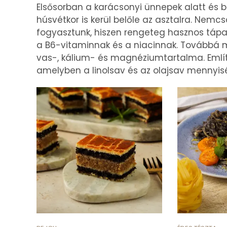
Elsősorban a karácsonyi ünnepek alatt és bö
húsvétkor is kerül belőle az asztalra. Nemc
fogyasztunk, hiszen rengeteg hasznos tápan
a B6-vitaminnak és a niacinnak. Továbbá m
vas-, kálium- és magnéziumtartalma. Említé
amelyben a linolsav és az olajsav mennyisé