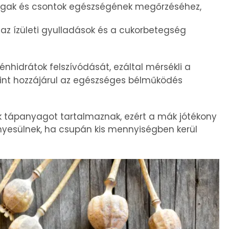
ogak és csontok egészségének megőrzéséhez,
 az ízületi gyulladások és a cukorbetegség
nhidrátok felszívódását, ezáltal mérsékli a
mint hozzájárul az egészséges bélműködés
tápanyagot tartalmaznak, ezért a mák jótékony
ényesülnek, ha csupán kis mennyiségben kerül