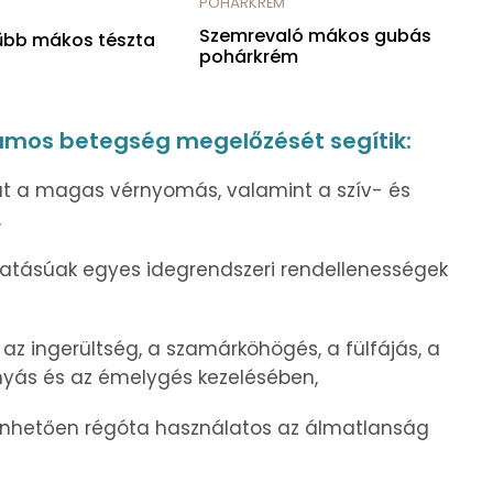
POHÁRKRÉM
Szemrevaló mákos gubás
űbb mákos tészta
pohárkrém
mos betegség megelőzését segítik:
at a magas vérnyomás, valamint a szív- és
,
 hatásúak egyes idegrendszeri rendellenességek
 az ingerültség, a szamárköhögés, a fülfájás, a
nyás és az émelygés kezelésében,
nhetően régóta használatos az álmatlanság