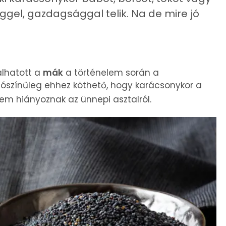
ggel, gazdagsággal telik. Na de mire jó
álhatott a
mák
a történelem során a
ószínűleg ehhez köthető, hogy karácsonykor a
m hiányoznak az ünnepi asztalról.