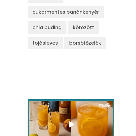
cukormentes banánkenyér
chia puding
körözött
tojásleves
borsófőzelék