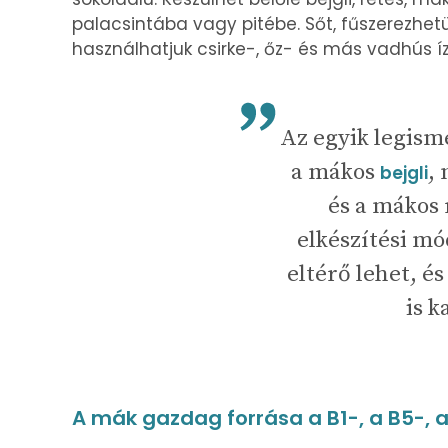
palacsintába vagy pitébe. Sőt, fűszerezhet
használhatjuk csirke-, őz- és más vadhús íz
Az egyik legism
a mákos
,
bejgli
és a mákos 
elkészítési mó
eltérő lehet, é
is k
A mák gazdag forrása a B1-, a B5-, 