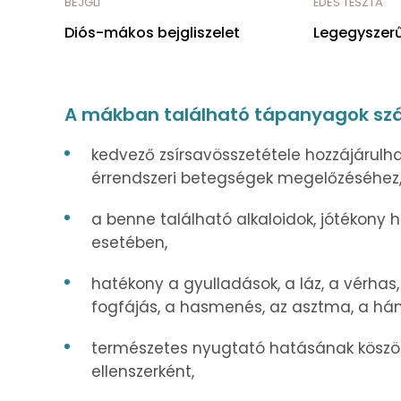
BEJGLI
ÉDES TÉSZTA
Diós-mákos bejgliszelet
Legegyszer
A mákban található tápanyagok szá
kedvező zsírsavösszetétele hozzájárulh
érrendszeri betegségek megelőzéséhez
a benne található alkaloidok, jótékony
esetében,
hatékony a gyulladások, a láz, a vérhas,
fogfájás, a hasmenés, az asztma, a há
természetes nyugtató hatásának köszö
ellenszerként,