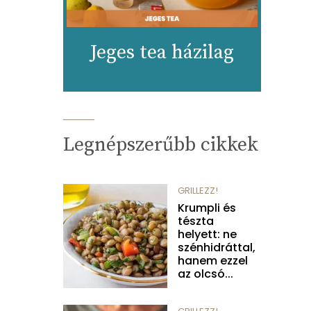
Jeges tea házilag
Legnépszerűbb cikkek
GRILLEZZ!
Krumpli és
tészta
helyett: ne
szénhidráttal,
hanem ezzel
az olcsó...