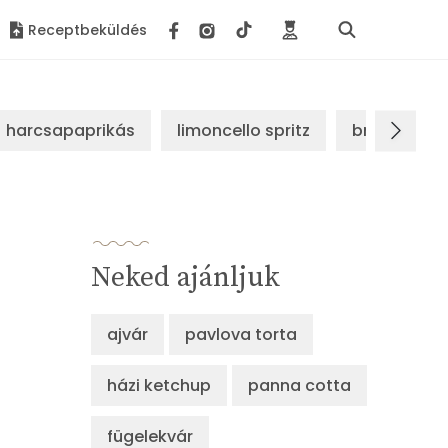
Receptbeküldés
harcsapaprikás
limoncello spritz
brassói sz
Neked ajánljuk
ajvár
pavlova torta
házi ketchup
panna cotta
fügelekvár