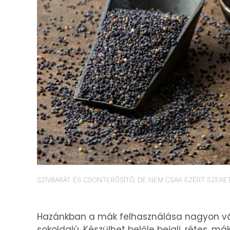
SZÍVBARÁT ÉS CSONTERŐSÍTŐ, DE NEM CSAK EZÉRT SZERE
Hazánkban a mák felhasználása nagyon vál
sokoldalú. Készülhet belőle bejgli, rétes, má