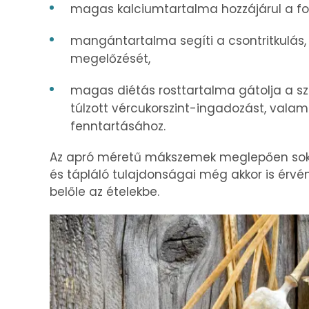
magas kalciumtartalma hozzájárul a f
mangántartalma segíti a csontritkulás,
megelőzését,
magas diétás rosttartalma gátolja a szé
túlzott vércukorszint-ingadozást, vala
fenntartásához.
Az apró méretű mákszemek meglepően sok 
és tápláló tulajdonságai még akkor is érv
belőle az ételekbe.