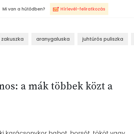
Mi van a hűtődben?
Hírlevél-feliratkozás
zakuszka
aranygaluska
juhtúrós puliszka
znos: a mák többek közt a
ki karácsonykor babot, borsót, tököt vagy