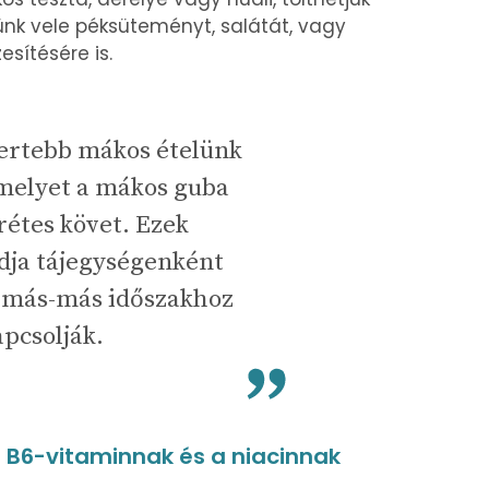
ünk vele péksüteményt, salátát, vagy
esítésére is.
ertebb mákos ételünk
 melyet a mákos guba
rétes követ. Ezek
dja tájegységenként
s más-más időszakhoz
apcsolják.
a B6-vitaminnak és a niacinnak