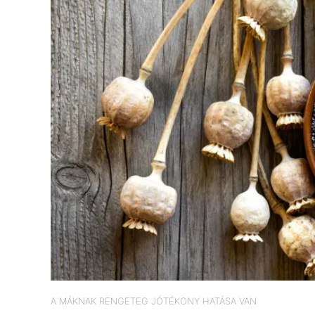
A MÁKNAK RENGETEG JÓTÉKONY HATÁSA VAN