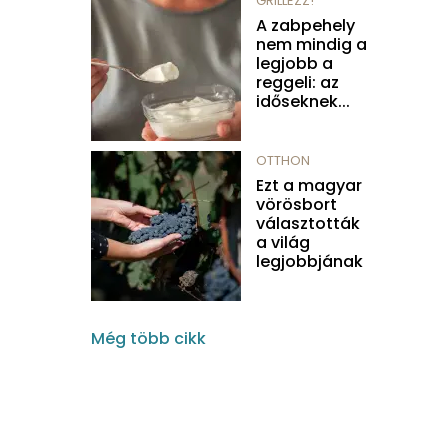
GRILLEZZ!
A zabpehely
nem mindig a
legjobb a
reggeli: az
időseknek...
OTTHON
Ezt a magyar
vörösbort
választották
a világ
legjobbjának
Még több cikk