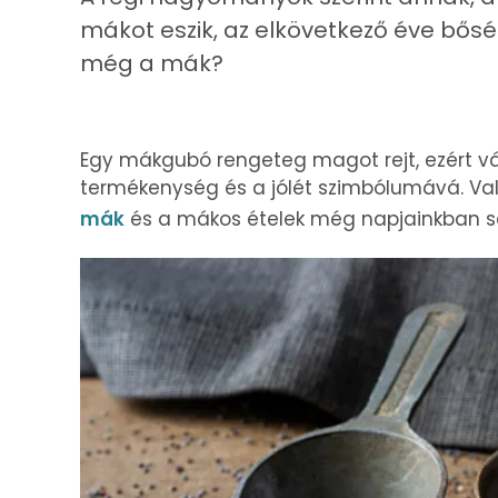
mákot eszik, az elkövetkező éve bősé
még a mák?
Egy mákgubó rengeteg magot rejt, ezért v
termékenység és a jólét szimbólumává. Val
mák
és a mákos ételek még napjainkban se