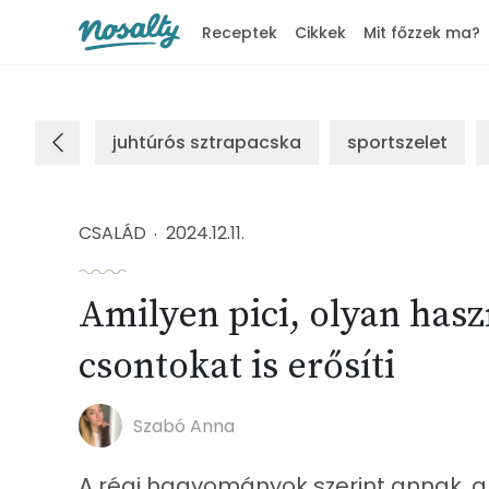
Receptek
Cikkek
Mit főzzek ma?
Nosalty
juhtúrós sztrapacska
sportszelet
CSALÁD
2024.12.11.
Amilyen pici, olyan has
csontokat is erősíti
Szabó Anna
A régi hagyományok szerint annak, a