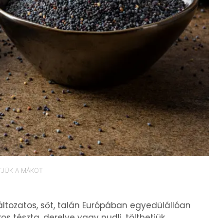
TJÜK A MÁKOT
tozatos, sőt, talán Európában egyedülállóan
kos tészta, derelye vagy nudli, tölthetjük