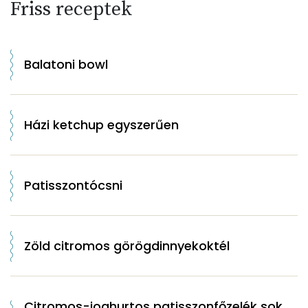
Friss receptek
Balatoni bowl
Házi ketchup egyszerűen
Patisszontócsni
Zöld citromos görögdinnyekoktél
Citromos-joghurtos patisszonfőzelék sok