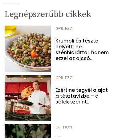
Legnépszerűbb cikkek
GRILLEZZ!
Krumpli és tészta
helyett: ne
szénhidráttal, hanem
ezzel az olcsó...
GRILLEZZ!
Ezért ne tegyél olajat
a tésztavízbe – a
séfek szerint...
OTTHON