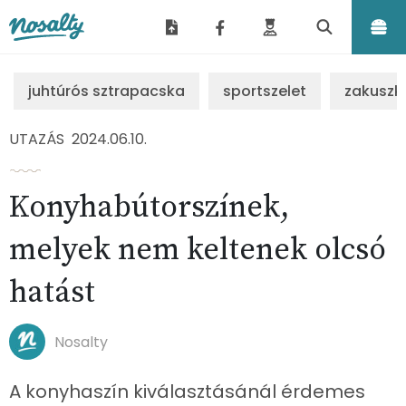
Nosalty
juhtúrós sztrapacska
sportszelet
zakuszk
UTAZÁS
2024.06.10.
Konyhabútorszínek,
melyek nem keltenek olcsó
hatást
Nosalty
A konyhaszín kiválasztásánál érdemes