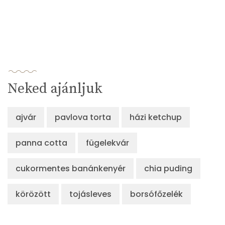
Neked ajánljuk
ajvár
pavlova torta
házi ketchup
panna cotta
fügelekvár
cukormentes banánkenyér
chia puding
körözött
tojásleves
borsófőzelék