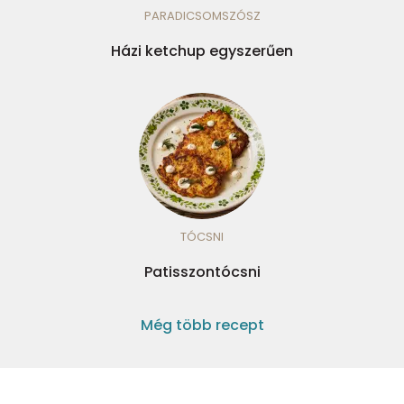
PARADICSOMSZÓSZ
Házi ketchup egyszerűen
TÓCSNI
Patisszontócsni
Még több recept