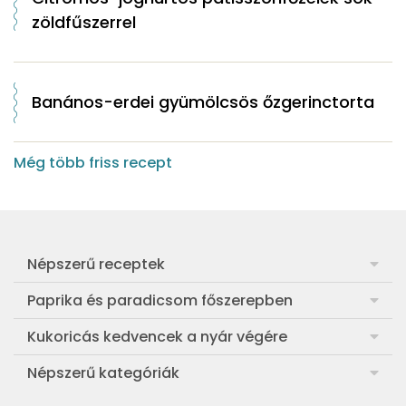
zöldfűszerrel
Banános-erdei gyümölcsös őzgerinctorta
Még több friss recept
Népszerű receptek
Frankfurti leves
Paprika és paradicsom főszerepben
Egyszerű muffin
Pan con Tomate
Kukoricás kedvencek a nyár végére
Aranygaluska
Paradicsom és paprika eltevése télre
Legfinomabb főtt kukorica
Népszerű kategóriák
Egyszerű paradicsomleves
Mézes-mascarponés sült paradicsom
Ropogós kukoricás fritters
Ebéd receptek