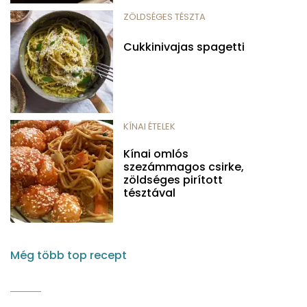
ZÖLDSÉGES TÉSZTA
Cukkinivajas spagetti
KÍNAI ÉTELEK
Kínai omlós
szezámmagos csirke,
zöldséges pirított
tésztával
Még több top recept