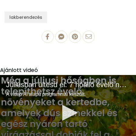
lakberendezés
Ajánlott videó
Júliusban ültesd el: 7 hőálló évelő növény a színes és buja kertért
A videó AI alapú programmal készült.