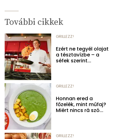
További cikkek
GRILLEZZ!
Ezért ne tegyél olajat
a tésztavízbe – a
séfek szerint...
GRILLEZZ!
Honnan ered a
főzelék, mint műfaj?
Miért nincs rá szó...
GRILLEZZ!