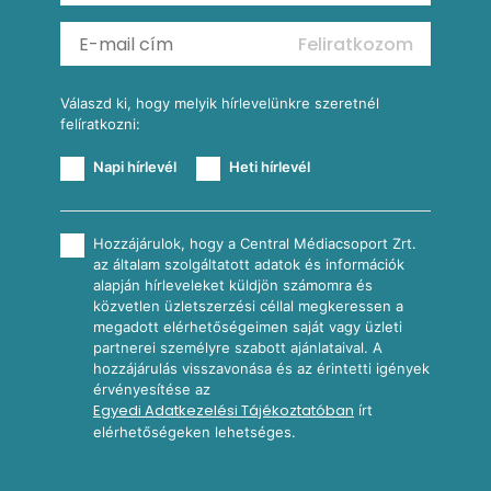
Mexikói kukoricasaláta
Reggeli receptek
Feliratkozom
További receptkategóriák
Válaszd ki, hogy melyik hírlevelünkre szeretnél
felíratkozni:
Napi hírlevél
Heti hírlevél
Hozzájárulok, hogy a Central Médiacsoport Zrt.
az általam szolgáltatott adatok és információk
alapján hírleveleket küldjön számomra és
közvetlen üzletszerzési céllal megkeressen a
megadott elérhetőségeimen saját vagy üzleti
partnerei személyre szabott ajánlataival. A
hozzájárulás visszavonása és az érintetti igények
érvényesítése az
Egyedi Adatkezelési Tájékoztatóban
írt
elérhetőségeken lehetséges.