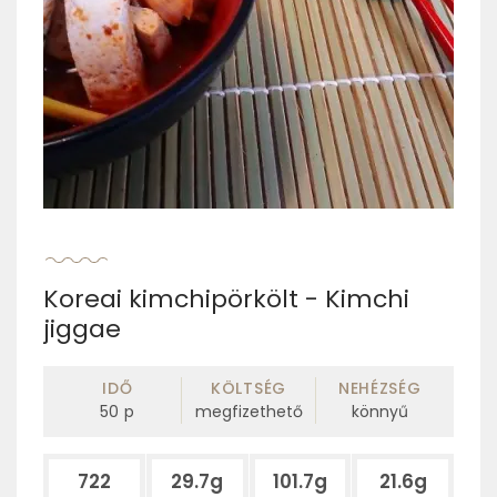
Koreai kimchipörkölt - Kimchi
jiggae
IDŐ
KÖLTSÉG
NEHÉZSÉG
50
p
megfizethető
könnyű
722
29.7g
101.7g
21.6g