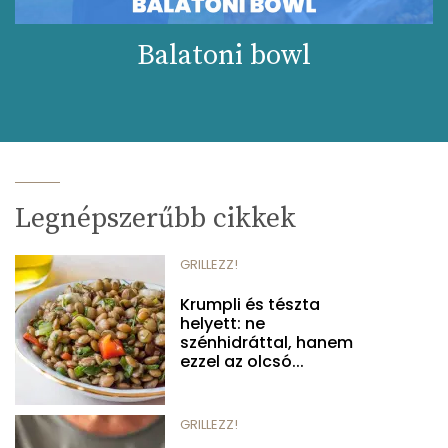
Balatoni bowl
Legnépszerűbb cikkek
GRILLEZZ!
Krumpli és tészta
helyett: ne
szénhidráttal, hanem
ezzel az olcsó...
GRILLEZZ!