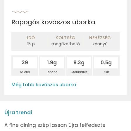
Ropogós kovászos uborka
IDŐ
KÖLTSÉG
NEHÉZSÉG
15
p
megfizethető
könnyű
39
1.9g
8.3g
0.5g
Kalória
Fehérje
Szénhidrát
Zsír
Még több kovászos uborka
Újra trendi
A fine dining szép lassan újra felfedezte