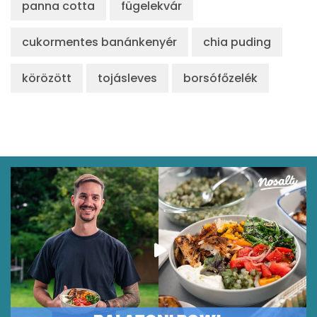
panna cotta
fügelekvár
cukormentes banánkenyér
chia puding
körözött
tojásleves
borsófőzelék