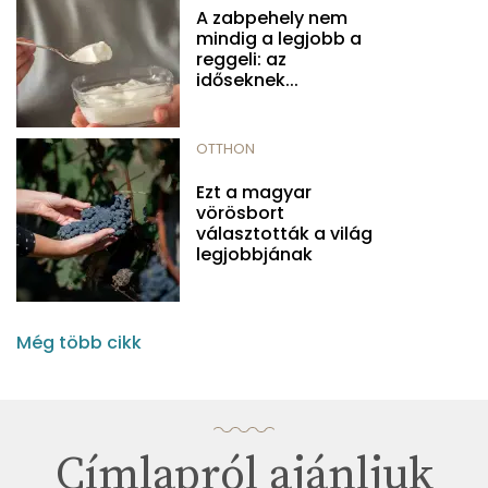
A zabpehely nem
mindig a legjobb a
reggeli: az
időseknek...
OTTHON
Ezt a magyar
vörösbort
választották a világ
legjobbjának
Még több cikk
Címlapról ajánljuk