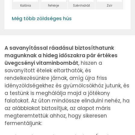
Kalória
Fehérje
Szénhidrát
Zsír
Még több zöldséges hús
A savanyítással ráadásul biztosíthatunk
magunknak a hideg időszakra pár értékes
üvegcsényi vitaminbombát
, hiszen a
savanyított ételek eltarthatók, és
rendelkezésünkre járnak, amíg újra friss
idényzöldségekhez és gyümölcsökhöz jutunk, és
a testünk is meghálálja majd a jótékony
falatokat. Az úton mindössze elindulni nehéz, ha
az alábbiakat biztosítjuk, az alapot máris
megteremtettük ahhoz, hogy sikeresen
fermentáljunk: