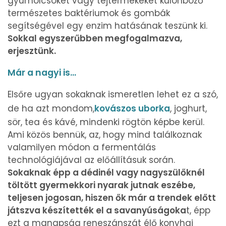
gyümölcsöket vagy tejtermékeket különböző
természetes baktériumok és gombák
segítségével egy enzim hatásának teszünk ki.
Sokkal egyszerűbben megfogalmazva,
erjesztünk.
Már a nagyi is...
Elsőre ugyan sokaknak ismeretlen lehet ez a szó,
de ha azt mondom,
kovászos uborka
, joghurt,
sör, tea és kávé, mindenki rögtön képbe kerül.
Ami közös bennük, az, hogy mind találkoznak
valamilyen módon a fermentálás
technológiájával az előállításuk során.
Sokaknak épp a dédinél vagy nagyszülőknél
töltött gyermekkori nyarak jutnak eszébe,
teljesen jogosan, hiszen ők már a trendek előtt
játszva készítették el a savanyúságoka
t, épp
ezt a manapság reneszánszát élő konyhai