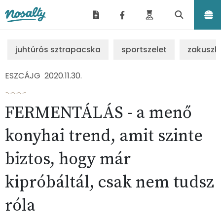
Nosalty
juhtúrós sztrapacska
sportszelet
zakuszk
ESZCÁJG
2020.11.30.
FERMENTÁLÁS - a menő
konyhai trend, amit szinte
biztos, hogy már
kipróbáltál, csak nem tudsz
róla