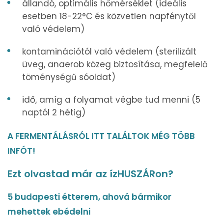
állandó, optimális hőmérséklet (ideális
esetben 18-22°C és közvetlen napfénytől
való védelem)
kontaminációtól való védelem (sterilizált
üveg, anaerob közeg biztosítása, megfelelő
töménységű sóoldat)
idő, amíg a folyamat végbe tud menni (5
naptól 2 hétig)
A FERMENTÁLÁSRÓL ITT TALÁLTOK MÉG TÖBB
INFÓT!
Ezt olvastad már az ízHUSZÁRon?
5 budapesti étterem, ahová bármikor
mehettek ebédelni