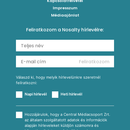
Szaftos paprikás csirke
Kapcsolatfelvétel
Kukoricás-újhagymás lepény
Levesek
Impresszum
Roston csirkemell
Sült paprikás alfredo
Kukoricás tortilla
Torták
Médiaajánlat
Amerikai palacsinta
Paprikás-juhtúrós hajtovány
Csirkés-kukoricás pite
Tésztareceptek
Feliratkozom a Nosalty hírlevélre:
Carbonara
Shakshuka
Mexikói húsleves kukorica salsával
Saláták
Ratatouille
Almás-kéksajtos kukoricasaláta
Köretek
Mexikói kukoricasaláta
Reggeli receptek
Feliratkozom
További receptkategóriák
Válaszd ki, hogy melyik hírlevelünkre szeretnél
felíratkozni:
Napi hírlevél
Heti hírlevél
Hozzájárulok, hogy a Central Médiacsoport Zrt.
az általam szolgáltatott adatok és információk
alapján hírleveleket küldjön számomra és