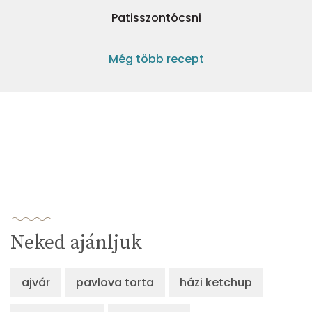
Patisszontócsni
Még több recept
Neked ajánljuk
ajvár
pavlova torta
házi ketchup