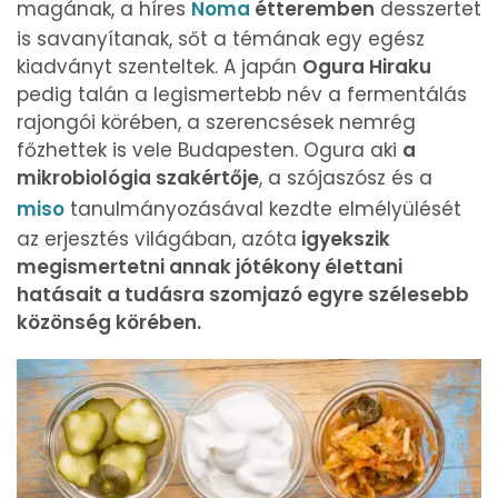
magának, a híres
Noma
étteremben
desszertet
is savanyítanak, sőt a témának egy egész
kiadványt szenteltek. A japán
Ogura Hiraku
pedig talán a legismertebb név a fermentálás
rajongói körében, a szerencsések nemrég
főzhettek is vele Budapesten. Ogura aki
a
mikrobiológia szakértője
, a szójaszósz és a
miso
tanulmányozásával kezdte elmélyülését
az erjesztés világában, azóta
igyekszik
megismertetni annak jótékony élettani
hatásait a tudásra szomjazó egyre szélesebb
közönség körében.