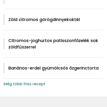
Zöld citromos görögdinnyekoktél
Citromos-joghurtos patisszonfőzelék sok
zöldfűszerrel
Banános-erdei gyümölcsös őzgerinctorta
Még több friss recept