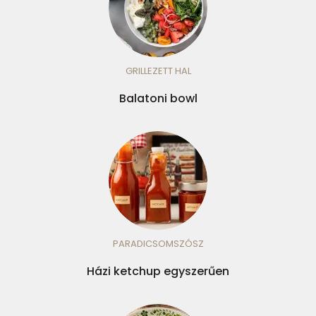
GRILLEZETT HAL
Balatoni bowl
PARADICSOMSZÓSZ
Házi ketchup egyszerűen