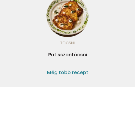
TÓCSNI
Patisszontócsni
Még több recept