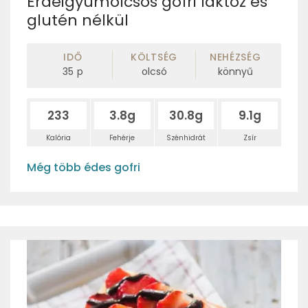
Erdeigyümölcsös gofri laktóz és
glutén nélkül
IDŐ
KÖLTSÉG
NEHÉZSÉG
35
p
olcsó
könnyű
233
3.8g
30.8g
9.1g
Kalória
Fehérje
Szénhidrát
Zsír
Még több édes gofri