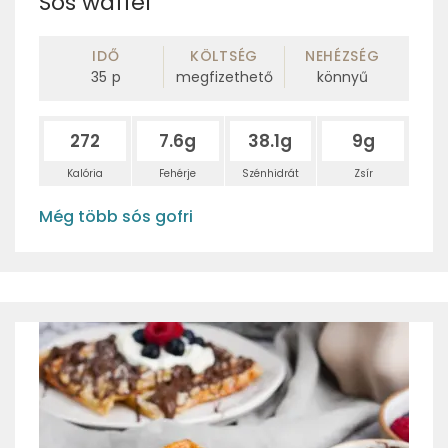
Sós waffel
IDŐ
KÖLTSÉG
NEHÉZSÉG
35
p
megfizethető
könnyű
272
7.6g
38.1g
9g
Kalória
Fehérje
Szénhidrát
Zsír
Még több sós gofri