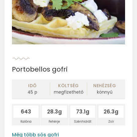
Portobellos gofri
IDŐ
KÖLTSÉG
NEHÉZSÉG
45
p
megfizethető
könnyű
643
28.3g
73.1g
26.3g
Kalória
Fehérje
Szénhidrát
Zsír
Még több sós gofri