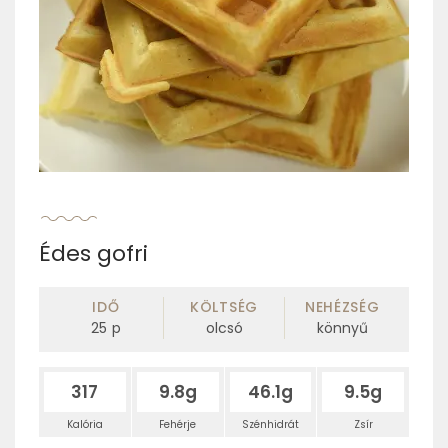
Édes gofri
IDŐ
KÖLTSÉG
NEHÉZSÉG
25
p
olcsó
könnyű
317
9.8g
46.1g
9.5g
Kalória
Fehérje
Szénhidrát
Zsír