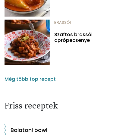
BRASSÓI
Szaftos brassói
aprópecsenye
Még több top recept
Friss receptek
Balatoni bowl