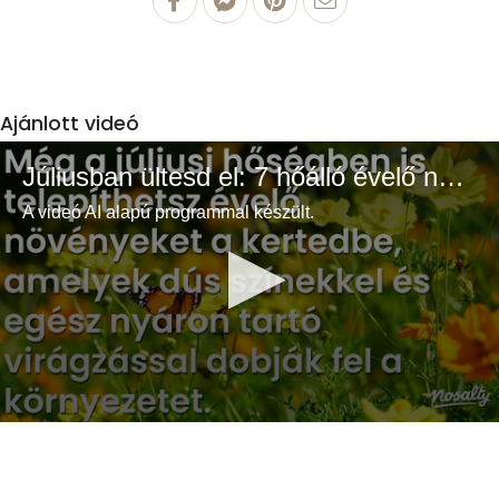
Ajánlott videó
Júliusban ültesd el: 7 hőálló évelő növény a színes és buja kertért
A videó AI alapú programmal készült.
0
seconds
of
3