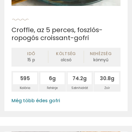
Croffle, az 5 perces, foszlós-
ropogós croissant-gofri
IDŐ
KÖLTSÉG
NEHÉZSÉG
15
p
olcsó
könnyű
595
6g
74.2g
30.8g
Kalória
Fehérje
Szénhidrát
Zsír
Még több édes gofri