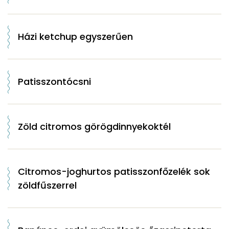
Házi ketchup egyszerűen
Patisszontócsni
Zöld citromos görögdinnyekoktél
Citromos-joghurtos patisszonfőzelék sok
zöldfűszerrel