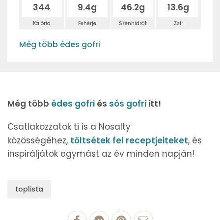
344
9.4g
46.2g
13.6g
Kalória
Fehérje
Szénhidrát
Zsír
Még több édes gofri
Még több
édes gofri
és
sós gofri
itt!
Csatlakozzatok ti is a Nosalty
közösségéhez,
töltsétek fel receptjeiteket
, és
inspiráljátok egymást az év minden napján!
toplista