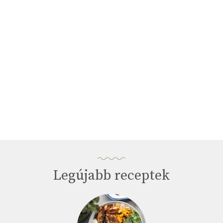
minutes,
33
seconds
Legújabb receptek