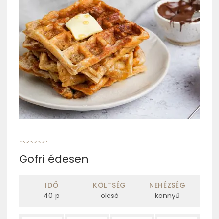
Gofri édesen
IDŐ
KÖLTSÉG
NEHÉZSÉG
40
p
olcsó
könnyű