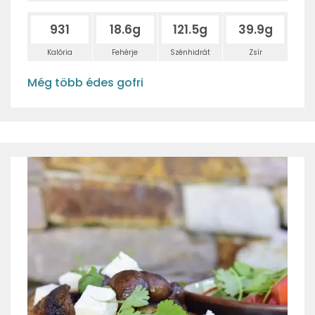
931
18.6g
121.5g
39.9g
Kalória
Fehérje
Szénhidrát
Zsír
Még több édes gofri