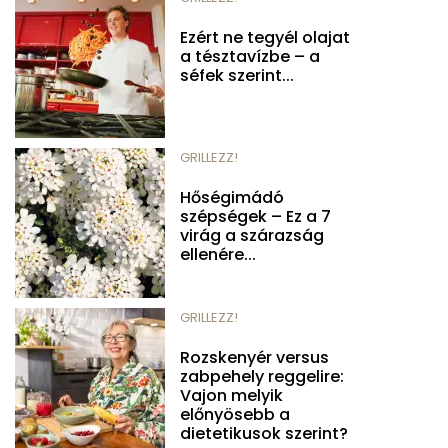
Ezért ne tegyél olajat
a tésztavízbe – a
séfek szerint...
GRILLEZZ!
Hőségimádó
szépségek – Ez a 7
virág a szárazság
ellenére...
GRILLEZZ!
Rozskenyér versus
zabpehely reggelire:
Vajon melyik
előnyösebb a
dietetikusok szerint?