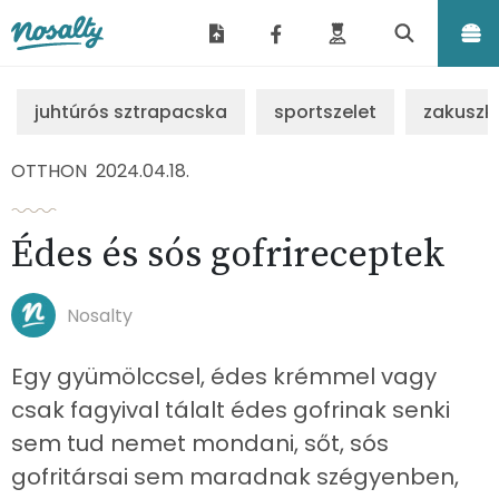
Nosalty
juhtúrós sztrapacska
sportszelet
zakuszk
OTTHON
2024.04.18.
Édes és sós gofrireceptek
Nosalty
Egy gyümölccsel, édes krémmel vagy
csak fagyival tálalt édes gofrinak senki
sem tud nemet mondani, sőt, sós
gofritársai sem maradnak szégyenben,