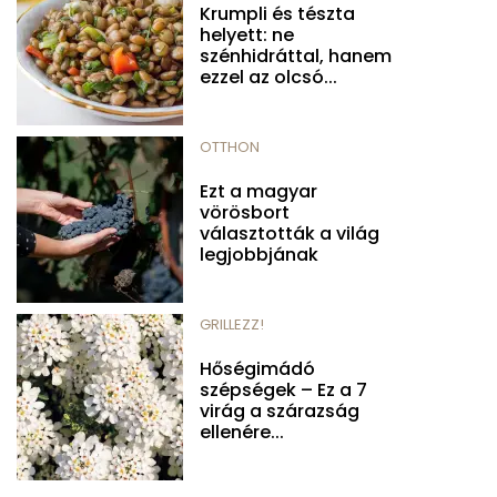
Krumpli és tészta
helyett: ne
szénhidráttal, hanem
ezzel az olcsó...
OTTHON
Ezt a magyar
vörösbort
választották a világ
legjobbjának
GRILLEZZ!
Hőségimádó
szépségek – Ez a 7
virág a szárazság
ellenére...