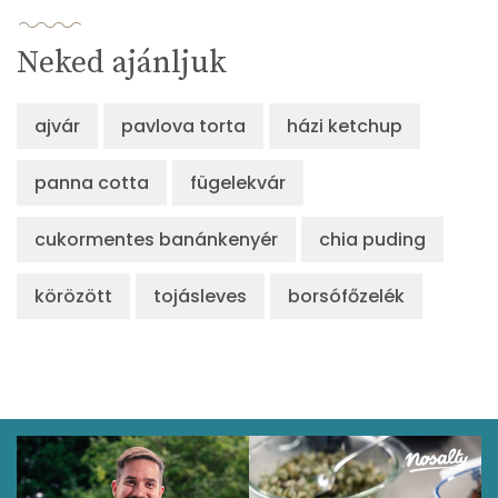
Neked ajánljuk
ajvár
pavlova torta
házi ketchup
panna cotta
fügelekvár
cukormentes banánkenyér
chia puding
körözött
tojásleves
borsófőzelék