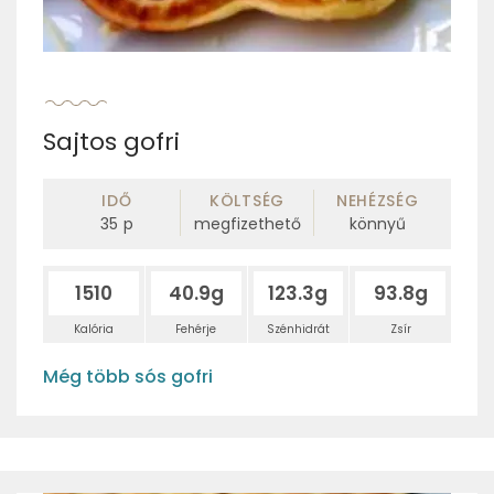
Sajtos gofri
IDŐ
KÖLTSÉG
NEHÉZSÉG
35
p
megfizethető
könnyű
1510
40.9g
123.3g
93.8g
Kalória
Fehérje
Szénhidrát
Zsír
Még több sós gofri