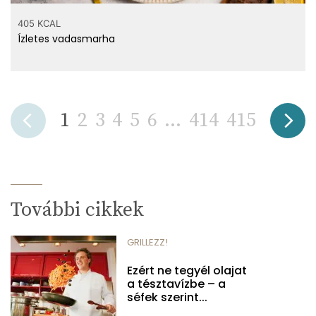
405 KCAL
Ízletes vadasmarha
1
2
3
4
5
6
...
414
415
További cikkek
GRILLEZZ!
Ezért ne tegyél olajat
a tésztavízbe – a
séfek szerint...