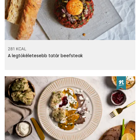
281 KCAL
A legtökéletesebb tatár beefsteak