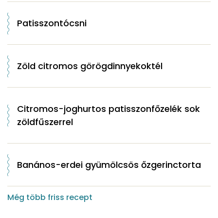
Patisszontócsni
Zöld citromos görögdinnyekoktél
Citromos-joghurtos patisszonfőzelék sok
zöldfűszerrel
Banános-erdei gyümölcsös őzgerinctorta
Még több friss recept