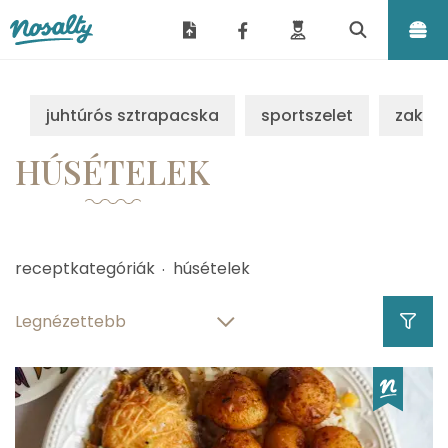
Nosalty
juhtúrós sztrapacska
sportszelet
zakus
HÚSÉTELEK
receptkategóriák
húsételek