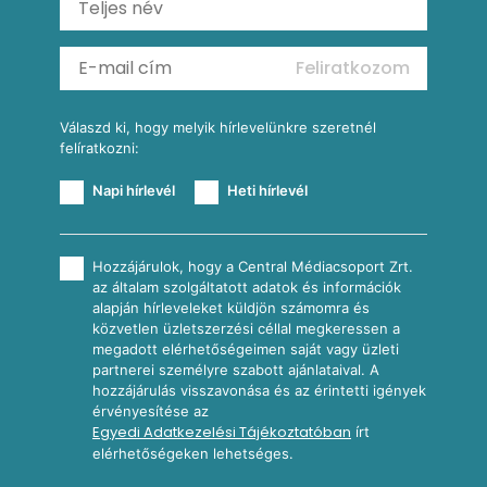
Almás-kéksajtos kukoricasaláta
Köretek
Mexikói kukoricasaláta
Reggeli receptek
Feliratkozom
További receptkategóriák
Válaszd ki, hogy melyik hírlevelünkre szeretnél
felíratkozni:
Napi hírlevél
Heti hírlevél
Hozzájárulok, hogy a Central Médiacsoport Zrt.
az általam szolgáltatott adatok és információk
alapján hírleveleket küldjön számomra és
közvetlen üzletszerzési céllal megkeressen a
megadott elérhetőségeimen saját vagy üzleti
partnerei személyre szabott ajánlataival. A
hozzájárulás visszavonása és az érintetti igények
érvényesítése az
Egyedi Adatkezelési Tájékoztatóban
írt
elérhetőségeken lehetséges.