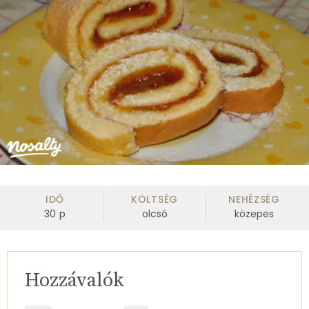
IDŐ
KÖLTSÉG
NEHÉZSÉG
30
p
olcsó
közepes
Hozzávalók