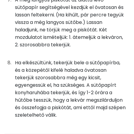
Cink
1 mg
sütőpapír segítségével kezdjük el óvatosan és
lassan feltekerni. (Ha kihűlt, pár percre tegyük
Szelén
28 mg
vissza a még langyos sütőbe.) Lassan
Kálcium
62 mg
haladjunk, ne törjük meg a piskótát. Két
mozdulatot ismételjük: 1. átemeljük a lekváron,
Vas
2 mg
2. szorosabbra tekerjük.
Magnézium
15 mg
Ha elkészültünk, tekerjük bele a sütőpapírba,
és a közepétől kifelé haladva óvatosan
Foszfor
156 mg
tekerjük szorosabbra még egy kicsit,
Nátrium
109 mg
egyengessük el, ha szükséges. A sütőpapírt
konyharuhába tekerjük, és így 1-2 órára a
Réz
0 mg
hűtőbe tesszük, hogy a lekvár megszilárduljon
és összefogja a piskótát, ami ettől majd szépen
Mangán
0 mg
szeletelhető válik.
Szénhidrát