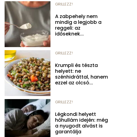
GRILLEZZ!
A zabpehely nem
mindig a legjobb a
reggeli: az
időseknek...
GRILLEZZ!
Krumpli és tészta
helyett: ne
szénhidráttal, hanem
ezzel az olcsó...
GRILLEZZ!
Légkondi helyett
hőhullám idején: még
a nyugodt alvást is
garantálja