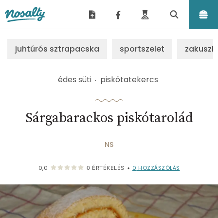
Nosalty
juhtúrós sztrapacska
sportszelet
zakuszk
édes süti
piskótatekercs
Sárgabarackos piskótarolád
NS
0
HOZZÁSZÓLÁS
0,0
0
ÉRTÉKELÉS
•