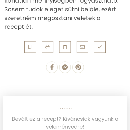
korlátlan mennyiségben fogyasztható.
Sosem tudok eleget sütni belőle, ezért
B12 Vitamin:
1 micro
szeretném megosztani veletek a
E vitamin:
1 mg
receptjét.
C vitamin:
4 mg
D vitamin:
50 micro
K vitamin:
0 micro
Tiamin - B1 vitamin:
0 mg
Riboflavin - B2 vitamin:
0 mg
Niacin - B3 vitamin:
0 mg
Pantoténsav - B5 vitamin:
0 mg
Bevált ez a recept? Kíváncsiak vagyunk a
véleményedre!
Folsav - B9-vitamin:
40 micro