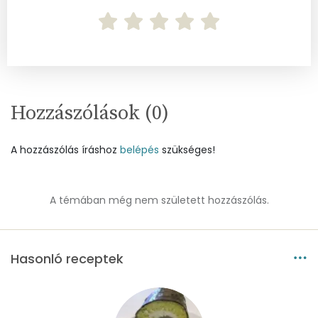
Kolin:
185 mg
Retinol - A vitamin:
97 micro
α-karotin
0 micro
Hozzászólások (
0
)
β-karotin
0 micro
A hozzászólás íráshoz
belépés
szükséges!
β-crypt
5 micro
Likopin
0 micro
A témában még nem született hozzászólás.
Lut-zea
309 micro
Hasonló receptek
Összesen
402 kcal