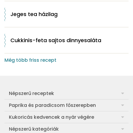
Jeges tea házilag
Cukkinis-feta sajtos dinnyesaláta
Még több friss recept
Népszerű receptek
Frankfurti leves
Paprika és paradicsom főszerepben
Egyszerű muffin
Pan con Tomate
Kukoricás kedvencek a nyár végére
Aranygaluska
Paradicsom és paprika eltevése télre
Legfinomabb főtt kukorica
Népszerű kategóriák