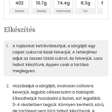
402
10.7g
74.4g
6.3g
64.3
Kalória
Fehérje
Szénhidrát
Zsír
Víz
Egy
4
100
Elkészítés
adagban
adagban
grammban
TÁPANYAGTARTALOM
A tojásokat kettéválasztjuk, a sárgáját egy
7%
48%
4%
Egy
4
100
Fehérje
Szénhidrát
Zsír
adagban
adagban
grammban
csipet cukorral kissé felverjük. A fehérjéhez
adjuk az összes többi cukrot, és felverjük. Laza
habot készítünk, éppen csak a tartása
7%
48%
4%
41%
69g
tojás
87 kcal
Fehérje
Szénhidrát
Zsír
Víz
meglegyen.
TOP ásványi anyagok
25g
finomliszt
91 kcal
Hozzáadjuk a sárgáját, óvatosan csíkosra
Foszfor
18g
cukor
68 kcal
keverjük, legjobb célszerszám a hablapát.
Elkezdhetjük hozzáadni a lisztet, ezt legalább
Nátrium
3g
vaníliás cukor
10 kcal
3-4 részletben tegyük. Könnyen kenhető, sűrű,
de tartással nem bíró habot készítsünk. A
Kálcium