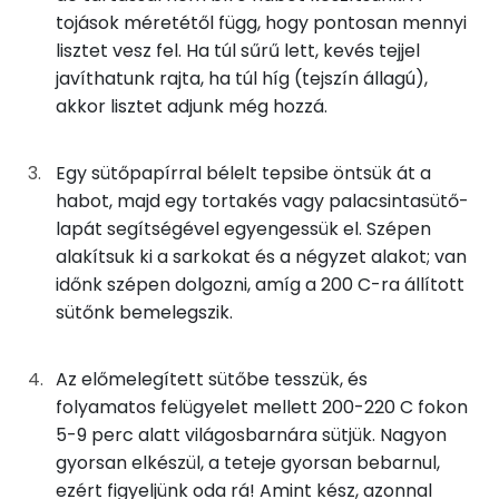
13g
tej
7 kcal
tojások méretétől függ, hogy pontosan mennyi
Szelén
lisztet vesz fel. Ha túl sűrű lett, kevés tejjel
0g
só
0 kcal
javíthatunk rajta, ha túl híg (tejszín állagú),
Magnézium
akkor lisztet adjunk még hozzá.
50g
sárgabarackdzsem
139 kcal
TOP vitaminok
Egy sütőpapírral bélelt tepsibe öntsük át a
Összesen
402 kcal
Kolin:
habot, majd egy tortakés vagy palacsintasütő-
lapát segítségével egyengessük el. Szépen
C vitamin:
alakítsuk ki a sarkokat és a négyzet alakot; van
időnk szépen dolgozni, amíg a 200 C-ra állított
E vitamin:
sütőnk bemelegszik.
Niacin - B3 vitamin:
Az előmelegített sütőbe tesszük, és
Riboflavin - B2 vitamin:
folyamatos felügyelet mellett 200-220 C fokon
5-9 perc alatt világosbarnára sütjük. Nagyon
Fehérje
gyorsan elkészül, a teteje gyorsan bebarnul,
ezért figyeljünk oda rá! Amint kész, azonnal