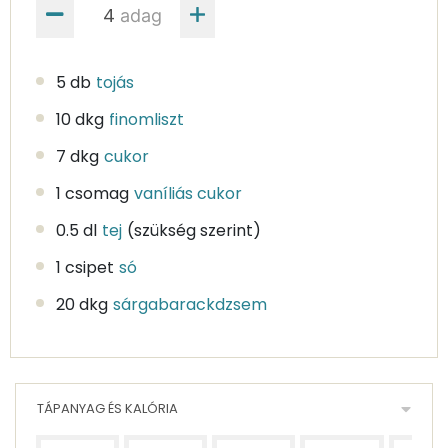
adag
5 db
tojás
10 dkg
finomliszt
7 dkg
cukor
1 csomag
vaníliás cukor
0.5 dl
tej
(szükség szerint)
1 csipet
só
20 dkg
sárgabarackdzsem
TÁPANYAG ÉS KALÓRIA