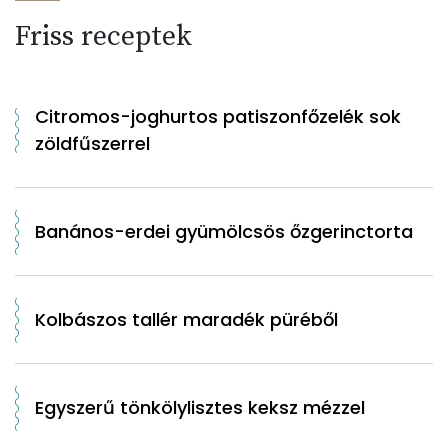
Friss receptek
Citromos-joghurtos patiszonfőzelék sok
zöldfűszerrel
Banános-erdei gyümölcsös őzgerinctorta
Kolbászos tallér maradék püréből
Egyszerű tönkölylisztes keksz mézzel