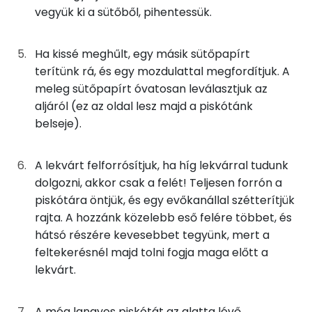
Összesen
10.7 g
vegyük ki a sütőből, pihentessük.
Zsír
Ha kissé meghűlt, egy másik sütőpapírt
terítünk rá, és egy mozdulattal megfordítjuk. A
Összesen
6.3 g
meleg sütőpapírt óvatosan leválasztjuk az
aljáról (ez az oldal lesz majd a piskótánk
Telített zsírsav
2 g
belseje).
Egyszeresen telítetlen zsírsav:
2 g
A lekvárt felforrósítjuk, ha híg lekvárral tudunk
Többszörösen telítetlen zsírsav
1 g
dolgozni, akkor csak a felét! Teljesen forrón a
piskótára öntjük, és egy evőkanállal szétterítjük
Koleszterin
225 mg
rajta. A hozzánk közelebb eső felére többet, és
hátsó részére kevesebbet tegyünk, mert a
feltekerésnél majd tolni fogja maga előtt a
Ásványi anyagok
lekvárt.
Összesen
373.1 g
A még langyos piskótát az alatta lévő