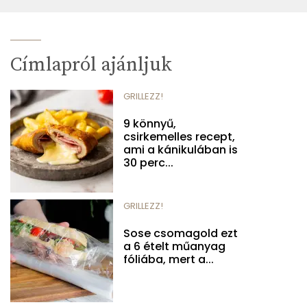
Címlapról ajánljuk
GRILLEZZ!
9 könnyű,
csirkemelles recept,
ami a kánikulában is
30 perc...
GRILLEZZ!
Sose csomagold ezt
a 6 ételt műanyag
fóliába, mert a...