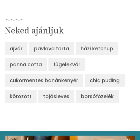
Neked ajánljuk
ajvár
pavlova torta
házi ketchup
panna cotta
fügelekvár
cukormentes banánkenyér
chia puding
körözött
tojásleves
borsófőzelék