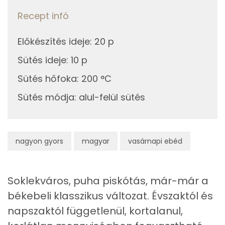
Recept infó
Összesen
74.4 g
Cukor
45 mg
Előkészítés ideje
:
20 p
Sütés ideje
:
10 p
Élelmi rost
1 mg
Sütés hőfoka
:
200 °C
Víz
Sütés módja
:
alul-felül sütés
Összesen
64.3 g
nagyon gyors
magyar
vasárnapi ebéd
Vitaminok
Összesen
0
Soklekváros, puha piskótás, már-már a
A vitamin (RAE):
97 micro
békebeli klasszikus változat. Évszaktól és
napszaktól függetlenül, kortalanul,
B6 vitamin:
0 mg