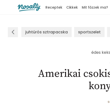
Receptek
Cikkek
Mit főzzek ma?
Nosalty
juhtúrós sztrapacska
sportszelet
édes kek
Amerikai csokis
kony
s