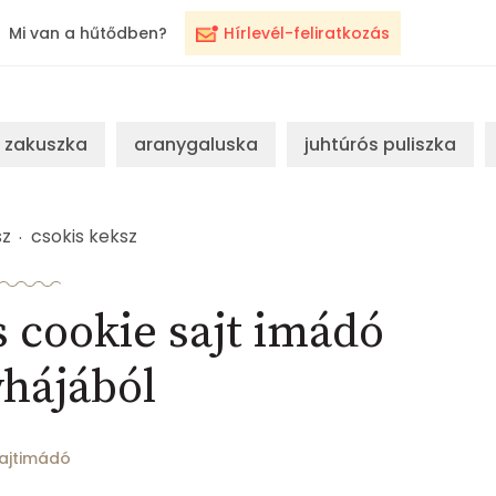
Mi van a hűtődben?
Hírlevél-feliratkozás
zakuszka
aranygaluska
juhtúrós puliszka
sz
csokis keksz
 cookie sajt imádó
hájából
ajtimádó