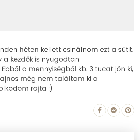
74 mg
651.3 g
den héten kellett csinálnom ezt a sütit.
1 mg
y a kezdők is nyugodtan
17 mg
Ebből a mennyiségből kb. 3 tucat jön ki,
. Sajnos még nem találtam ki a
117 mg
olkodom rajta :)
3 mg
54 mg
223 mg
234 mg