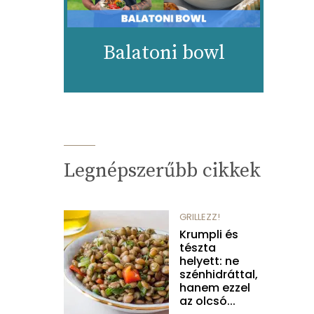
Balatoni bowl
Legnépszerűbb cikkek
GRILLEZZ!
Krumpli és
tészta
helyett: ne
szénhidráttal,
hanem ezzel
az olcsó...