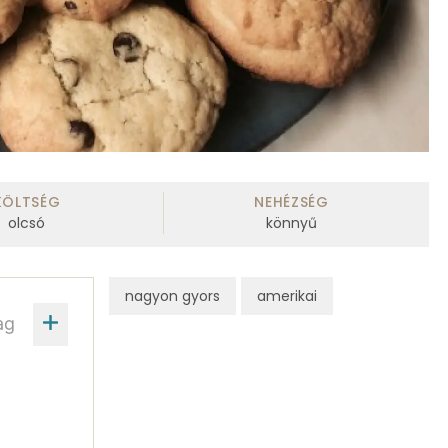
KÖLTSÉG
NEHÉZSÉG
olcsó
könnyű
nagyon gyors
amerikai
ag