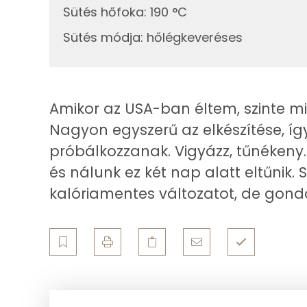
Koleszterin
Sütés hőfoka
:
190 °C
Sütés módja
:
hőlégkeveréses
Ásványi anyagok
Összesen
Amikor az USA-ban éltem, szinte min
Cink
Nagyon egyszerű az elkészítése, íg
Szelén
próbálkozzanak. Vigyázz, tűnékeny. 
és nálunk ez két nap alatt eltűnik
Kálcium
kalóriamentes változatot, de gond
Vas
Magnézium
Foszfor
Nátrium