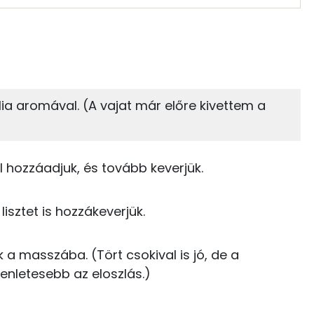
 adagban
100 grammban
62%
21%
zénhidrát
Zsír
 adagban
100 grammban
ília aromával. (A vajat már előre kivettem a
21%
12%
56 kcal
Zsír
Víz
55 kcal
 hozzáadjuk, és tovább keverjük.
TOP vitaminok
140 kcal
isztet is hozzákeverjük.
Kolin:
0 kcal
Niacin - B3 vitamin:
 a masszába. (Tört csokival is jó, de a
12 kcal
nletesebb az eloszlás.)
E vitamin:
0 kcal
A vitamin (RAE):