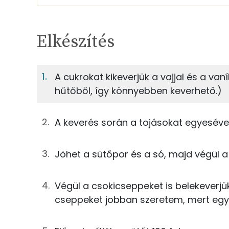
Egy adagban
12
TÁPANYAGTARTALOM
Elkészítés
6%
Fehérje
S
Egy adagban
12
A cukrokat kikeverjük a vajjal és a van
hűtőből, így könnyebben keverhető.)
6%
62%
15g
cukor
Fehérje
Szénhidrát
15g
barna cukor
A keverés során a tojásokat egyesével
TOP ásványi anyagok
20g
vaj
Jöhet a sütőpor és a só, majd végül a l
Nátrium
0g
vaníliaaroma
Foszfor
Végül a csokicseppeket is belekeverjük
9g
tojás
cseppeket jobban szeretem, mert egye
Kálcium
0g
só
Magnézium