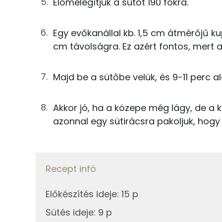
Előmelegítjük a sütőt 190 fokra.
1g
sütőpor
Szelén
40g
finomliszt
Egy evőkanállal kb. 1,5 cm átmérőjű k
cm távolságra. Ez azért fontos, mert a
29g
csokoládé
Fehérje
Majd be a sütőbe velük, és 9-11 perc al
Összesen
Összesen
Akkor jó, ha a közepe még lágy, de a 
Zsír
azonnal egy sütirácsra pakoljuk, hogy 
Összesen
Telített zsírsav
Recept infó
Egyszeresen telítetlen zsírsav:
Előkészítés ideje
:
15 p
Többszörösen telítetlen zsírsav
Sütés ideje
:
9 p