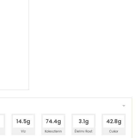
g
14.5g
74.4g
3.1g
42.8g
Víz
Koleszterin
Élelmi Rost
Cukor