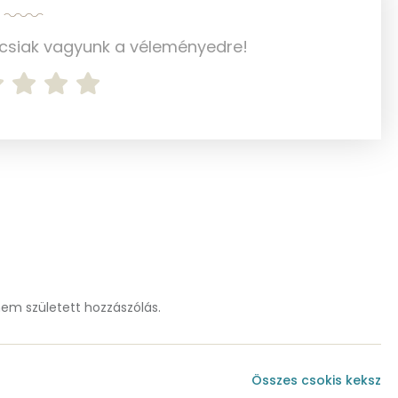
0 mg
ncsiak vagyunk a véleményedre!
1 mg
77.2 g
43 mg
3 mg
m született hozzászólás.
14.5 g
Összes csokis keksz