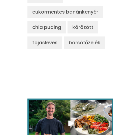
cukormentes banánkenyér
chia puding
körözött
tojásleves
borsófőzelék