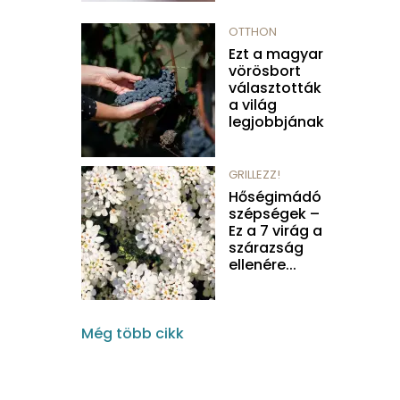
OTTHON
Ezt a magyar
vörösbort
választották
a világ
legjobbjának
GRILLEZZ!
Hőségimádó
szépségek –
Ez a 7 virág a
szárazság
ellenére...
Még több cikk