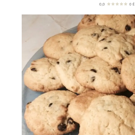
0,0
0
É