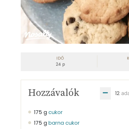
IDŐ
24
p
Hozzávalók
ad
175 g
cukor
175 g
barna cukor