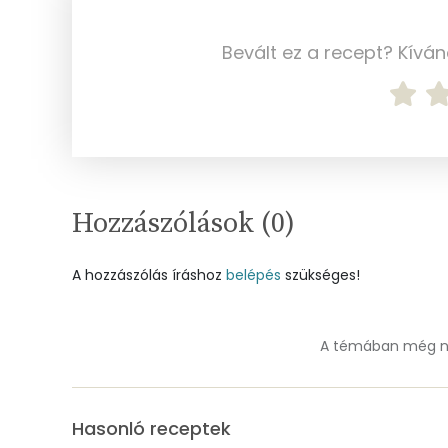
Réz
Bevált ez a recept? Kívá
Mangán
Szénhidrát
Összesen
Hozzászólások (
0
)
Cukor
A hozzászólás íráshoz
belépés
szükséges!
Élelmi rost
A témában még ne
Víz
Összesen
Hasonló receptek