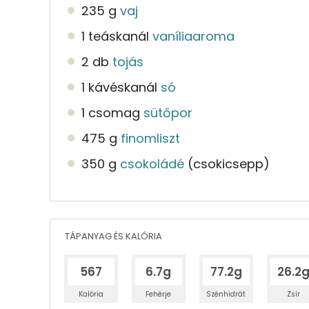
235 g
vaj
1 teáskanál
vaníliaaroma
2 db
tojás
1 kávéskanál
só
1 csomag
sütőpor
475 g
finomliszt
350 g
csokoládé
(csokicsepp)
TÁPANYAG ÉS KALÓRIA
567
6.7g
77.2g
26.2
Kalória
Fehérje
Szénhidrát
Zsír