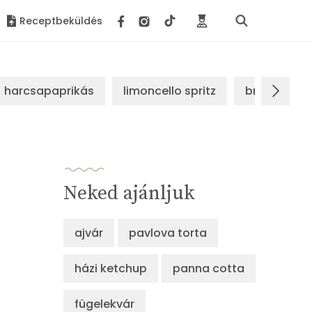
Receptbeküldés
harcsapaprikás
limoncello spritz
brassói sz
Neked ajánljuk
ajvár
pavlova torta
házi ketchup
panna cotta
fügelekvár