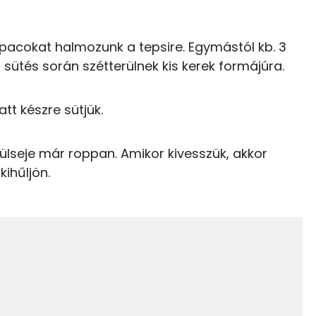
1 kcal
Retinol - A vitamin:
144 kcal
upacokat halmozunk a tepsire. Egymástól kb. 3
 sütés során szétterülnek kis kerek formájúra.
159 kcal
att készre sütjük.
6.7 g
567 kcal
külseje már roppan. Amikor kivesszük, akkor
kihűljön.
26.2 g
16 g
8 g
1 g