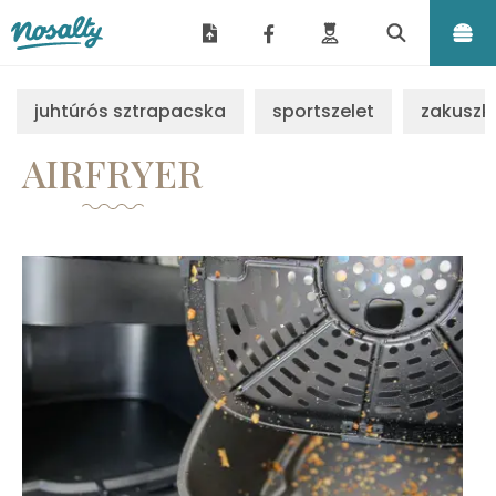
Nosalty
juhtúrós sztrapacska
sportszelet
zakuszk
AIRFRYER