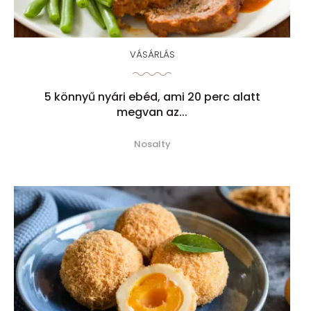
VÁSÁRLÁS
5 könnyű nyári ebéd, ami 20 perc alatt
megvan az...
Nosalty