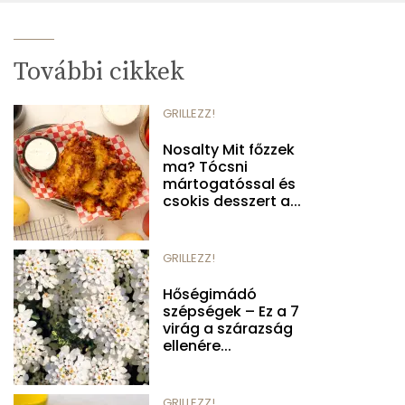
További cikkek
GRILLEZZ!
Nosalty Mit főzzek
ma? Tócsni
mártogatóssal és
csokis desszert a...
GRILLEZZ!
Hőségimádó
szépségek – Ez a 7
virág a szárazság
ellenére...
GRILLEZZ!