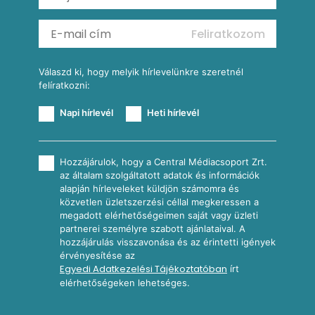
Mexikói kukoricasaláta
Reggeli receptek
Feliratkozom
További receptkategóriák
Válaszd ki, hogy melyik hírlevelünkre szeretnél
felíratkozni:
Napi hírlevél
Heti hírlevél
Hozzájárulok, hogy a Central Médiacsoport Zrt.
az általam szolgáltatott adatok és információk
alapján hírleveleket küldjön számomra és
közvetlen üzletszerzési céllal megkeressen a
megadott elérhetőségeimen saját vagy üzleti
partnerei személyre szabott ajánlataival. A
hozzájárulás visszavonása és az érintetti igények
érvényesítése az
Egyedi Adatkezelési Tájékoztatóban
írt
elérhetőségeken lehetséges.