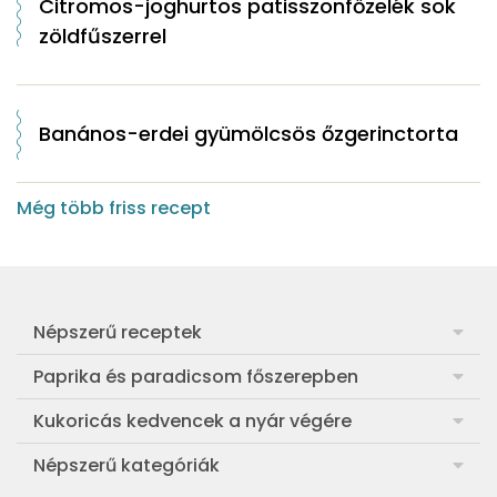
Citromos-joghurtos patisszonfőzelék sok
zöldfűszerrel
Banános-erdei gyümölcsös őzgerinctorta
Még több friss recept
Népszerű receptek
Frankfurti leves
Paprika és paradicsom főszerepben
Egyszerű muffin
Pan con Tomate
Kukoricás kedvencek a nyár végére
Aranygaluska
Paradicsom és paprika eltevése télre
Legfinomabb főtt kukorica
Népszerű kategóriák
Egyszerű paradicsomleves
Mézes-mascarponés sült paradicsom