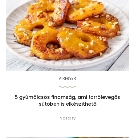
AIRFRYER
5 gyümölcsös finomság, ami forrólevegős
sütőben is elkészíthető
Nosalty