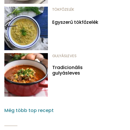
TÖKFŐZELÉK
Egyszerű tökfőzelék
GULYÁSLEVES
Tradicionális
gulyásleves
Még több top recept