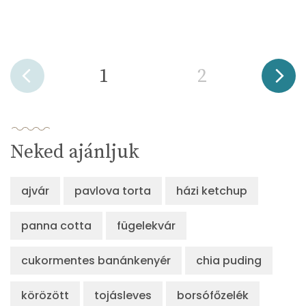
1
2
Neked ajánljuk
ajvár
pavlova torta
házi ketchup
panna cotta
fügelekvár
cukormentes banánkenyér
chia puding
körözött
tojásleves
borsófőzelék