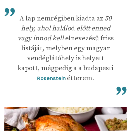
A lap nemrégiben kiadta az
50
hely, ahol halálo
d
előtt enned
vagy innod kell
elnevezésű friss
listáját, melyben egy magyar
vendéglátóhely is helyett
kapott, mégpedig a a budapesti
étterem.
Rosenstein