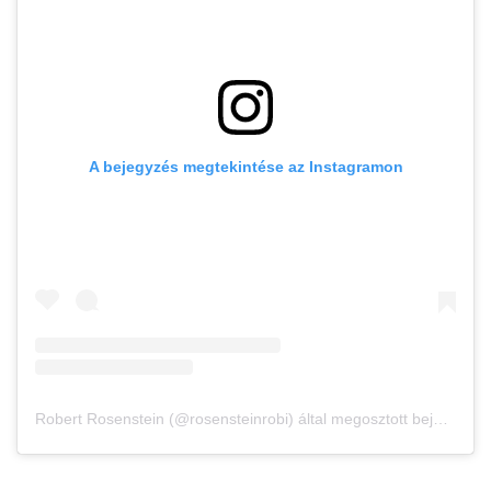
A bejegyzés megtekintése az Instagramon
Robert Rosenstein (@rosensteinrobi) által megosztott bejegyzés