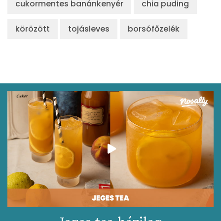
cukormentes banánkenyér
chia puding
körözött
tojásleves
borsófőzelék