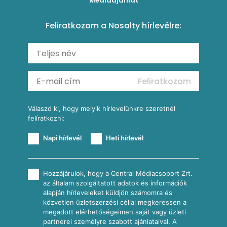
Médiaajánlat
Amerikai palacsinta
Paprikás-juhtúrós hajtovány
Csirkés-kukoricás pite
Tésztareceptek
Feliratkozom a Nosalty hírlevélre:
Carbonara
Shakshuka
Mexikói húsleves kukorica salsával
Saláták
Ratatouille
Almás-kéksajtos kukoricasaláta
Köretek
Mexikói kukoricasaláta
Reggeli receptek
Feliratkozom
További receptkategóriák
Válaszd ki, hogy melyik hírlevelünkre szeretnél
felíratkozni:
Napi hírlevél
Heti hírlevél
Hozzájárulok, hogy a Central Médiacsoport Zrt.
az általam szolgáltatott adatok és információk
alapján hírleveleket küldjön számomra és
közvetlen üzletszerzési céllal megkeressen a
megadott elérhetőségeimen saját vagy üzleti
partnerei személyre szabott ajánlataival. A