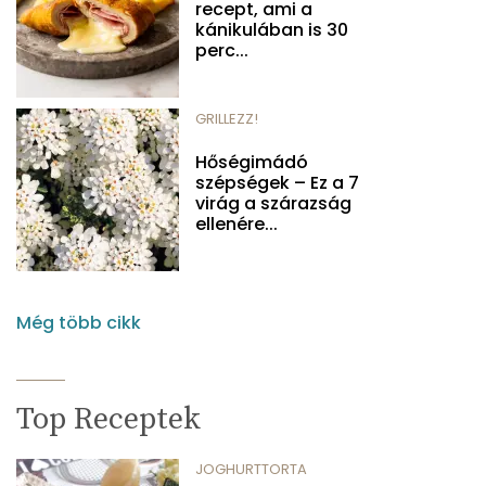
recept, ami a
kánikulában is 30
perc...
GRILLEZZ!
Hőségimádó
szépségek – Ez a 7
virág a szárazság
ellenére...
Még több cikk
Top Receptek
JOGHURTTORTA