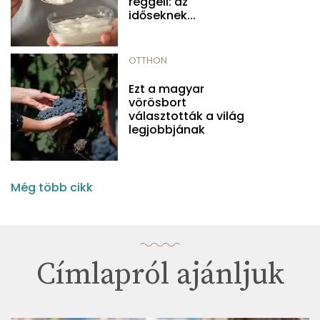
reggeli: az
időseknek...
OTTHON
Ezt a magyar
vörösbort
választották a világ
legjobbjának
Még több cikk
Címlapról ajánljuk