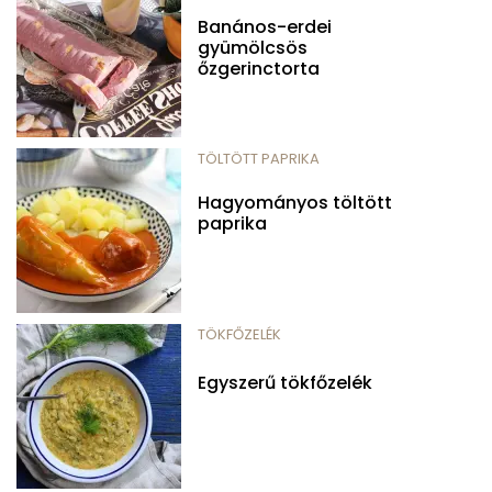
Banános-erdei
gyümölcsös
őzgerinctorta
TÖLTÖTT PAPRIKA
Hagyományos töltött
paprika
TÖKFŐZELÉK
Egyszerű tökfőzelék