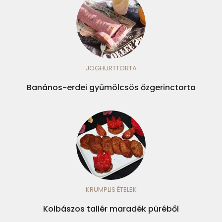
JOGHURTTORTA
Banános-erdei gyümölcsös őzgerinctorta
KRUMPLIS ÉTELEK
Kolbászos tallér maradék püréből