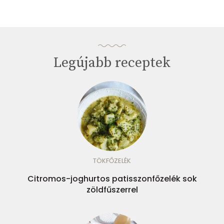
Legújabb receptek
TÖKFŐZELÉK
Citromos-joghurtos patisszonfőzelék sok
zöldfűszerrel