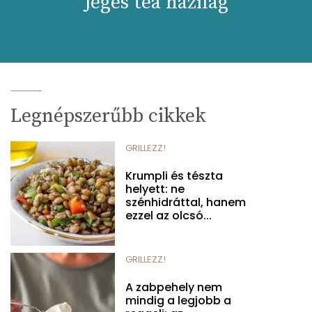
Jeges tea házilag
Legnépszerűbb cikkek
GRILLEZZ!
Krumpli és tészta
helyett: ne
szénhidráttal, hanem
ezzel az olcsó...
GRILLEZZ!
A zabpehely nem
mindig a legjobb a