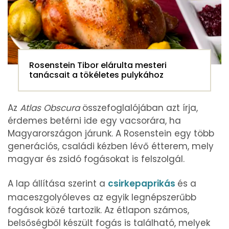
Rosenstein Tibor elárulta mesteri
tanácsait a tökéletes pulykához
Az
Atlas Obscura
összefoglalójában azt írja,
érdemes betérni ide egy vacsorára, ha
Magyarországon járunk. A Rosenstein egy több
generációs, családi kézben lévő étterem, mely
magyar és zsidó fogásokat is felszolgál.
A lap állítása szerint a
csirkepaprikás
és a
maceszgolyóleves az egyik legnépszerűbb
fogások közé tartozik. Az étlapon számos,
belsőségből készült fogás is található, melyek