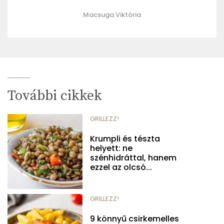
Macsuga Viktória
További cikkek
GRILLEZZ!
Krumpli és tészta
helyett: ne
szénhidráttal, hanem
ezzel az olcsó...
GRILLEZZ!
9 könnyű csirkemelles