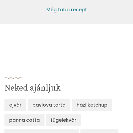
Még több recept
Neked ajánljuk
ajvár
pavlova torta
házi ketchup
panna cotta
fügelekvár