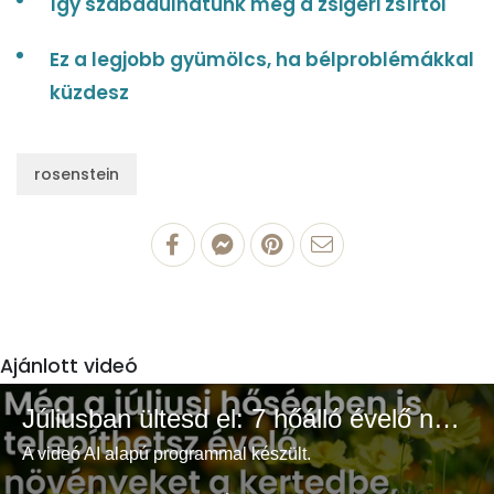
Így szabadulhatunk meg a zsigeri zsírtól
Ez a legjobb gyümölcs, ha bélproblémákkal
küzdesz
rosenstein
Ajánlott videó
Júliusban ültesd el: 7 hőálló évelő növény a színes és buja kertért
A videó AI alapú programmal készült.