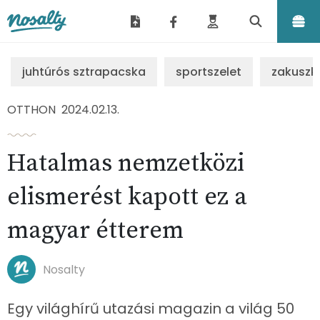
Nosalty
juhtúrós sztrapacska
sportszelet
zakuszk
OTTHON
2024.02.13.
Hatalmas nemzetközi
elismerést kapott ez a
magyar étterem
Nosalty
Egy világhírű utazási magazin a világ 50