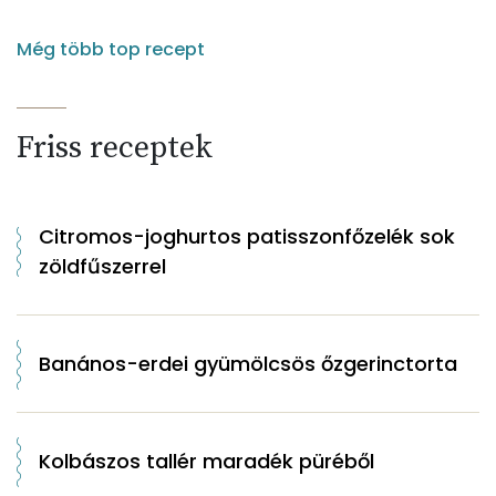
Még több top recept
Friss receptek
Citromos-joghurtos patisszonfőzelék sok
zöldfűszerrel
Banános-erdei gyümölcsös őzgerinctorta
Kolbászos tallér maradék püréből