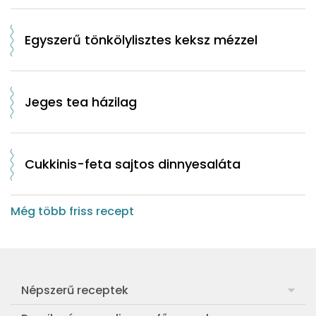
Egyszerű tönkölylisztes keksz mézzel
Jeges tea házilag
Cukkinis-feta sajtos dinnyesaláta
Még több friss recept
Népszerű receptek
Frankfurti leves