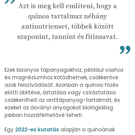
Azt is meg kell említeni, hogy a
quinoa tartalmaz néhány
antinutrienset, többek között
szaponint, tannint és fitinsavat.
Ezek bizonyos tápanyagokhoz, például vashoz
és magnéziumhoz kötődhetnek, csökkentve
azok felszívódását. Azonban a quinoa főzés
előtti öblítése, áztatása vagy csíráztatása
csökkentheti az antitápanyag-tartalmát, és
ezeket az ásványi anyagokat biológiailag
jobban hozzáférhetővé teheti.
Egy
2022-es kutatás
alapján a quinoának