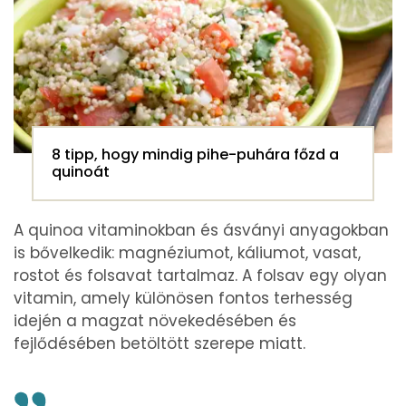
8 tipp, hogy mindig pihe-puhára főzd a
quinoát
A quinoa vitaminokban és ásványi anyagokban
is bővelkedik: magnéziumot, káliumot, vasat,
rostot és folsavat tartalmaz. A folsav egy olyan
vitamin, amely különösen fontos terhesség
idején a magzat növekedésében és
fejlődésében betöltött szerepe miatt.