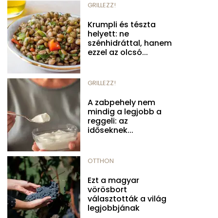
GRILLEZZ!
Krumpli és tészta
helyett: ne
szénhidráttal, hanem
ezzel az olcsó...
GRILLEZZ!
A zabpehely nem
mindig a legjobb a
reggeli: az
időseknek...
OTTHON
Ezt a magyar
vörösbort
választották a világ
legjobbjának