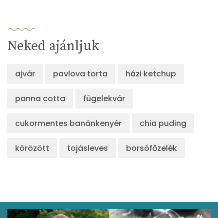
Neked ajánljuk
ajvár
pavlova torta
házi ketchup
panna cotta
fügelekvár
cukormentes banánkenyér
chia puding
körözött
tojásleves
borsófőzelék