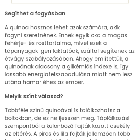
Segíthet a fogyásban
A quinoa hasznos lehet azok számára, akik
fogyni szeretnének. Ennek egyik oka a magas
fehérje- és rosttartalma, mivel ezek a
tápanyagok igen laktatóak, ezáltal segítenek az
étvágy szabályozásában. Ahogy említettük, a
quinoának alacsony a glikémiás indexe is, így
lassabb energiafelszabadulása miatt nem lesz
utána hamar éhes az ember.
Melyik színt válaszd?
Többféle színű quinoával is találkozhatsz a
boltokban, de ez ne ijesszen meg. Táplálkozási
szempontból a különböző fajták között csekély
az eltérés. A piros és lila fajták jellemzően több