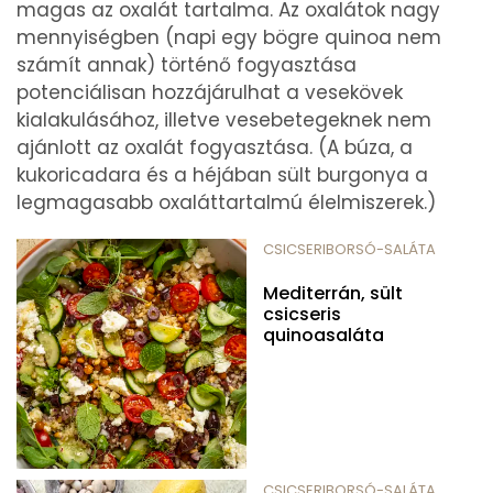
magas az oxalát tartalma. Az oxalátok nagy
mennyiségben (napi egy bögre quinoa nem
számít annak) történő fogyasztása
potenciálisan hozzájárulhat a vesekövek
kialakulásához, illetve vesebetegeknek nem
ajánlott az oxalát fogyasztása. (A búza, a
kukoricadara és a héjában sült burgonya a
legmagasabb oxaláttartalmú élelmiszerek.)
CSICSERIBORSÓ-SALÁTA
Mediterrán, sült
csicseris
quinoasaláta
CSICSERIBORSÓ-SALÁTA