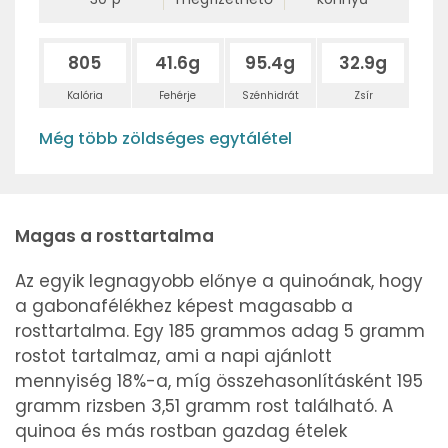
805
41.6g
95.4g
32.9g
Kalória
Fehérje
Szénhidrát
Zsír
Még több zöldséges egytálétel
Magas a rosttartalma
Az egyik legnagyobb előnye a quinoának, hogy
a gabonafélékhez képest magasabb a
rosttartalma. Egy 185 grammos adag 5 gramm
rostot tartalmaz, ami a napi ajánlott
mennyiség 18%-a, míg összehasonlításként 195
gramm rizsben 3,51 gramm rost található. A
quinoa és más rostban gazdag ételek