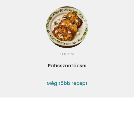
TÓCSNI
Patisszontócsni
Még több recept