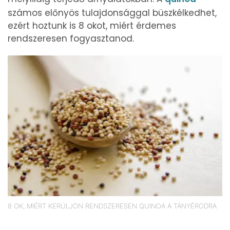
számos előnyös tulajdonsággal büszkélkedhet,
ezért hoztunk is 8 okot, miért érdemes
rendszeresen fogyasztanod.
8 OK, MIÉRT KERÜLJÖN RENDSZERESEN QUINOA A TÁNYÉRODRA