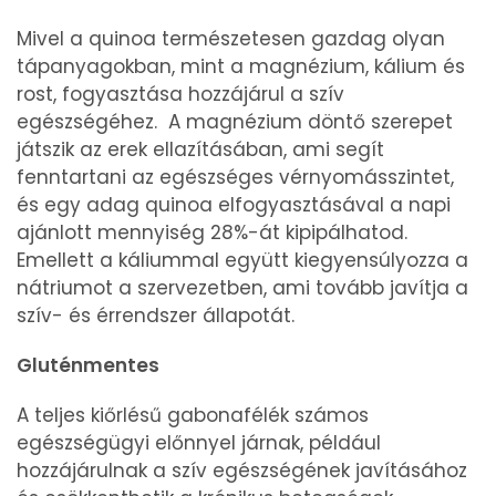
Mivel a quinoa természetesen gazdag olyan
tápanyagokban, mint a magnézium, kálium és
rost, fogyasztása hozzájárul a szív
egészségéhez. A magnézium döntő szerepet
játszik az erek ellazításában, ami segít
fenntartani az egészséges vérnyomásszintet,
és egy adag quinoa elfogyasztásával a napi
ajánlott mennyiség 28%-át kipipálhatod.
Emellett a káliummal együtt kiegyensúlyozza a
nátriumot a szervezetben, ami tovább javítja a
szív- és érrendszer állapotát.
Gluténmentes
A teljes kiőrlésű gabonafélék számos
egészségügyi előnnyel járnak, például
hozzájárulnak a szív egészségének javításához