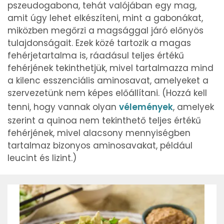
pszeudogabona, tehát valójában egy mag,
amit úgy lehet elkészíteni, mint a gabonákat,
miközben megőrzi a magsággal járó előnyös
tulajdonságait. Ezek közé tartozik a magas
fehérjetartalma is, ráadásul teljes értékű
fehérjének tekinthetjük, mivel tartalmazza mind
a kilenc esszenciális aminosavat, amelyeket a
szervezetünk nem képes előállítani. (Hozzá kell
tenni, hogy vannak olyan
vélemények
, amelyek
szerint a quinoa nem tekinthető teljes értékű
fehérjének, mivel alacsony mennyiségben
tartalmaz bizonyos aminosavakat, például
leucint és lizint.)