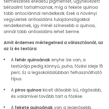
természetes eredetű pigmentet, úgynevezett
bétaalint tartalmaznak, míg a fekete quinoa
több antociánnal rendelkezik. Ezek a növényi
vegyületek antioxidáns tulajdonságokkal
rendelkeznek, így minél színesebb a quinoa,
annál több antioxidáns lehet benne.
Amit érdemes mérlegelned a választásnál, az
az íz és textúra
:
A
fehér quinoának
enyhe íze van, a
textúrája pedig könnyű, puha, főzési ideje 15
perc. Ez a legsokoldalúbban felhasználható
típus.
A
piros quinoa
kicsit diósabb ízű, rágósabb,
és valamivel tovább tart a főzése.
A
fekete quinoának
van a legerősebb,