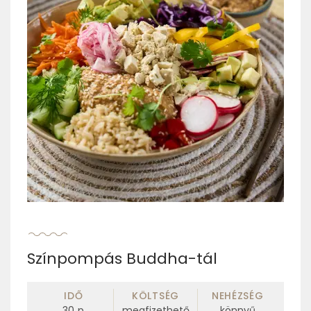
Színpompás Buddha-tál
IDŐ
KÖLTSÉG
NEHÉZSÉG
30
p
megfizethető
könnyű