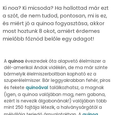
Ki noa? Ki micsoda? Ha hallottad már ezt
a szót, de nem tudod, pontosan, mi is ez,
és miért jó a quinoa fogyasztása, akkor
most hoztunk 8 okot, amiért érdemes
mielőbb főznöd belőle egy adagot!
A
quinoa
évezredek óta alapvető élelmiszer a
dél-amerikai Andok vidékén, de ma már szinte
bármelyik élelmiszerboltban kapható ez a
szuperélelmiszer. Bár leggyakrabban fehér, piros
és fekete
quinoával
találkozhatsz, a magnak
(igen, a quinoa valójában mag, nem gabona,
ezért is nevezik álgabonának!) valójában több
mint 250 fajtája létezik, a halványsárgától a
mélyliláig terjedő árnyalatokban. A
quinoa