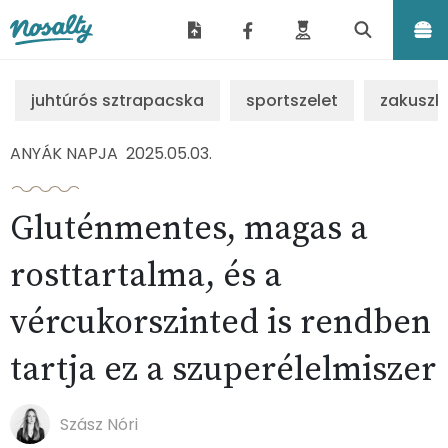
Nosalty
juhtúrós sztrapacska
sportszelet
zakuszk
ANYÁK NAPJA
2025.05.03.
Gluténmentes, magas a
rosttartalma, és a
vércukorszinted is rendben
tartja ez a szuperélelmiszer
Szász Nóri