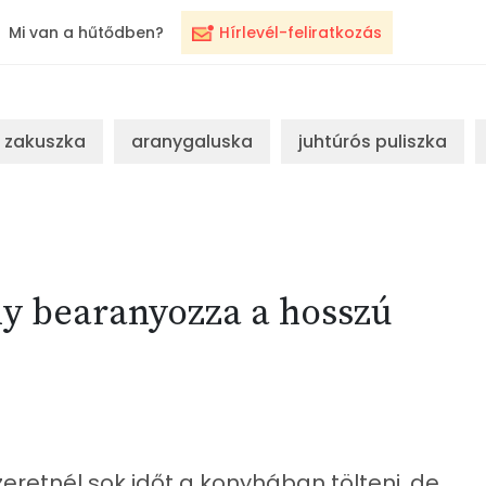
Mi van a hűtődben?
Hírlevél-feliratkozás
zakuszka
aranygaluska
juhtúrós puliszka
y bearanyozza a hosszú
retnél sok időt a konyhában tölteni, de