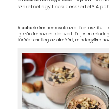
szeretnél egy fincsi desszertet? A po
A
pohárkrém
nemcsak azért fantasztikus, m
igazán impozáns desszert. Teljesen mindeg
túróért esetleg az almáért, mindegyikre ho