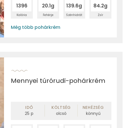
1396
20.1g
139.6g
84.2g
Kalória
Fehérje
Szénhidrát
Zsír
Még több pohárkrém
Mennyei túrórudi-pohárkrém
IDŐ
KÖLTSÉG
NEHÉZSÉG
25
p
olcsó
könnyű