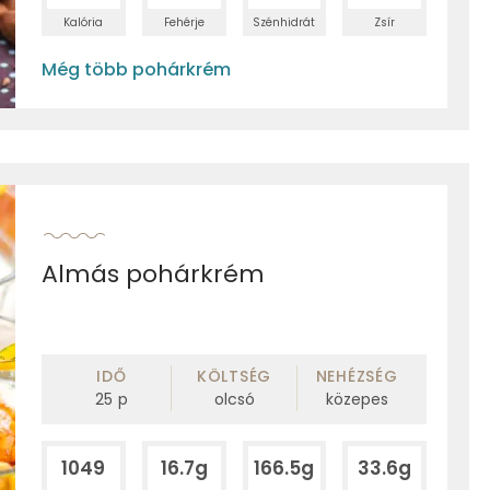
Kalória
Fehérje
Szénhidrát
Zsír
Még több pohárkrém
Almás pohárkrém
IDŐ
KÖLTSÉG
NEHÉZSÉG
25
p
olcsó
közepes
1049
16.7g
166.5g
33.6g