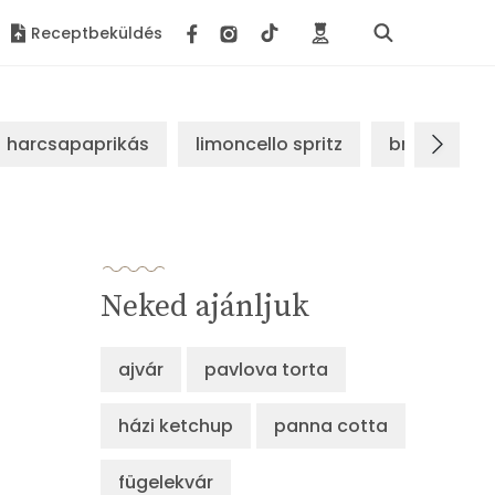
Receptbeküldés
harcsapaprikás
limoncello spritz
brassói sz
Neked ajánljuk
ajvár
pavlova torta
házi ketchup
panna cotta
fügelekvár