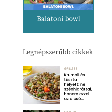
Balatoni bowl
Legnépszerűbb cikkek
GRILLEZZ!
Krumpli és
tészta
helyett: ne
szénhidráttal,
hanem ezzel
az olcsó...