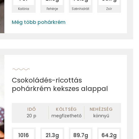
Kalória
Fehérje
Szénhidrát
Zsír
Még több pohárkrém
Csokoládés-ricottás
pohárkrém kekszes alappal
IDŐ
KÖLTSÉG
NEHÉZSÉG
20
p
megfizethető
könnyű
1016
21.3g
89.7g
64.2g