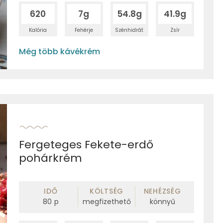
620
7g
54.8g
41.9g
Kalória
Fehérje
Szénhidrát
Zsír
Még több kávékrém
Fergeteges Fekete-erdő
pohárkrém
IDŐ
KÖLTSÉG
NEHÉZSÉG
80
p
megfizethető
könnyű