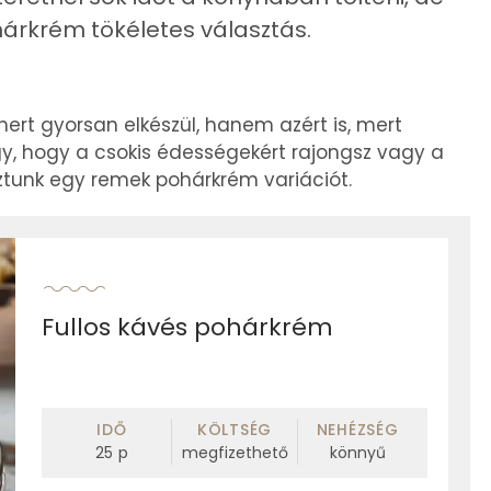
hárkrém tökéletes választás.
ert gyorsan elkészül, hanem azért is, mert
y, hogy a csokis édességekért rajongsz vagy a
ztunk egy remek pohárkrém variációt.
Fullos kávés pohárkrém
IDŐ
KÖLTSÉG
NEHÉZSÉG
25
p
megfizethető
könnyű