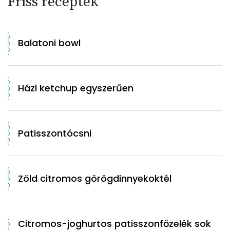
Friss receptek
Balatoni bowl
Házi ketchup egyszerűen
Patisszontócsni
Zöld citromos görögdinnyekoktél
Citromos-joghurtos patisszonfőzelék sok