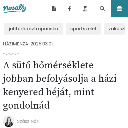
Nosalty
juhtúrós sztrapacska
sportszelet
zakuszk
HÁZIMENZA
2025.03.01.
A sütő hőmérséklete
jobban befolyásolja a házi
kenyered héját, mint
gondolnád
Szász Nóri