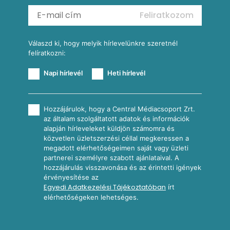
Mexikói kukoricasaláta
Reggeli receptek
Feliratkozom
További receptkategóriák
Válaszd ki, hogy melyik hírlevelünkre szeretnél
felíratkozni:
Napi hírlevél
Heti hírlevél
Hozzájárulok, hogy a Central Médiacsoport Zrt.
az általam szolgáltatott adatok és információk
alapján hírleveleket küldjön számomra és
közvetlen üzletszerzési céllal megkeressen a
megadott elérhetőségeimen saját vagy üzleti
partnerei személyre szabott ajánlataival. A
hozzájárulás visszavonása és az érintetti igények
érvényesítése az
Egyedi Adatkezelési Tájékoztatóban
írt
elérhetőségeken lehetséges.