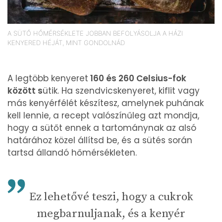
A SÜTŐ HŐMÉRSÉKLETE JOBBAN BEFOLYÁSOLJA A HÁZI
KENYERED HÉJÁT, MINT GONDOLNÁD
A legtöbb kenyeret
160 és 260 Celsius-fok
között s
ütik. Ha szendvicskenyeret, kiflit vagy
más kenyérfélét készítesz, amelynek puhának
kell lennie, a recept valószínűleg azt mondja,
hogy a sütőt ennek a tartománynak az alsó
határához közel állítsd be, és a sütés során
tartsd állandó hőmérsékleten.
Ez lehetővé teszi, hogy a cukrok
megbarnuljanak, és a kenyér