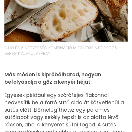
A HŐ ÉS A NEDVESSÉG KOMBINÁCIÓJA FONTOS A ROPOGÓS
KÉREG KIALAKULÁSÁBAN
Más módon is kipróbálhatod, hogyan
befolyásolja a gőz a kenyér héját:
Egyesek például egy szórófejes flakonnal
nedvesítik be a forró sütő oldalát közvetlenül a
sütés előtt. Előmelegíthetsz egy peremes
sütőlapot vagy sekély tepsit is az alatta lévő
rácson, ahol a kenyeret sütni fogod. A sütés
megkezdésekor önts ebbe a tepsibe vizet, hogy