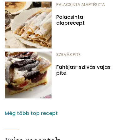
PALACSINTA ALAPTÉSZTA
Palacsinta
alaprecept
SZILVÁS PITE
Fahéjas-szilvás vajas
pite
Még több top recept