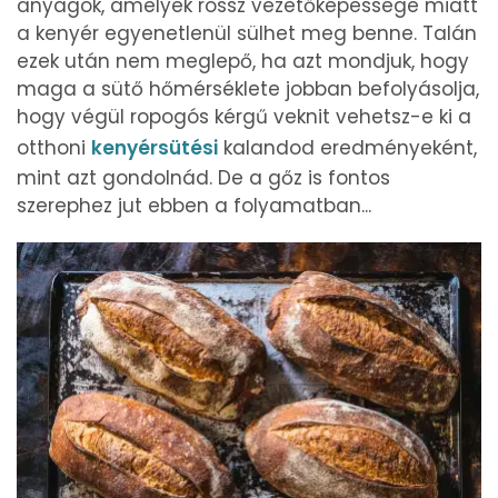
anyagok, amelyek rossz vezetőképessége miatt
a kenyér egyenetlenül sülhet meg benne. Talán
ezek után nem meglepő, ha azt mondjuk, hogy
maga a sütő hőmérséklete jobban befolyásolja,
hogy végül ropogós kérgű veknit vehetsz-e ki a
otthoni
kenyérsütési
kalandod eredményeként,
mint azt gondolnád. De a gőz is fontos
szerephez jut ebben a folyamatban...