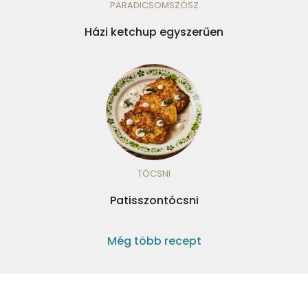
PARADICSOMSZÓSZ
Házi ketchup egyszerűen
TÓCSNI
Patisszontócsni
Még több recept