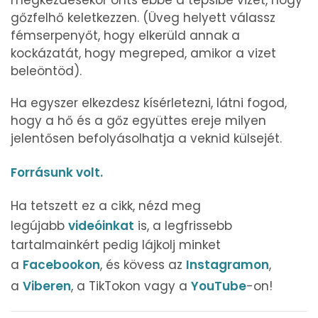
gőzfelhő keletkezzen. (Üveg helyett válassz
fémserpenyőt, hogy elkerüld annak a
kockázatát, hogy megreped, amikor a vizet
beleöntöd).
Ha egyszer elkezdesz kísérletezni, látni fogod,
hogy a hő és a gőz együttes ereje milyen
jelentősen befolyásolhatja a veknid külsejét.
Forrásunk volt.
Ha tetszett ez a cikk, nézd meg
legújabb
videóinkat
is, a legfrissebb
tartalmainkért pedig lájkolj minket
a
Facebookon
, és kövess az
Instagramon
,
a
Viberen
, a TikTokon vagy a
YouTube
-on!