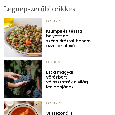
Legnépszerűbb cikkek
GRILLEZZ!
Krumpli és tészta
helyett: ne
szénhidráttal, hanem
ezzel az olcsó...
OTTHON
Ezt a magyar
vörösbort
választották a világ
legjobbjának
GRILLEZZ!
31 szezonális