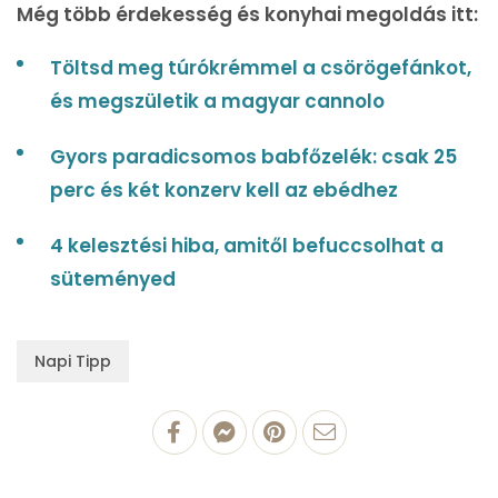
Még több érdekesség és konyhai megoldás itt:
Töltsd meg túrókrémmel a csörögefánkot,
és megszületik a magyar cannolo
Gyors paradicsomos babfőzelék: csak 25
perc és két konzerv kell az ebédhez
4 kelesztési hiba, amitől befuccsolhat a
süteményed
Napi Tipp