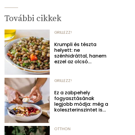
További cikkek
GRILLEZZ!
Krumpli és tészta
helyett: ne
szénhidráttal, hanem
ezzel az olcsó...
GRILLEZZ!
Ez a zabpehely
fogyasztásának
legjobb módja: még a
koleszterinszintet is...
OTTHON