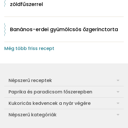
zöldfűszerrel
Banános-erdei gyümölcsös őzgerinctorta
Még több friss recept
Népszerű receptek
Frankfurti leves
Paprika és paradicsom főszerepben
Egyszerű muffin
Pan con Tomate
Kukoricás kedvencek a nyár végére
Aranygaluska
Paradicsom és paprika eltevése télre
Legfinomabb főtt kukorica
Népszerű kategóriák
Egyszerű paradicsomleves
Mézes-mascarponés sült paradicsom
Ropogós kukoricás fritters
Ebéd receptek