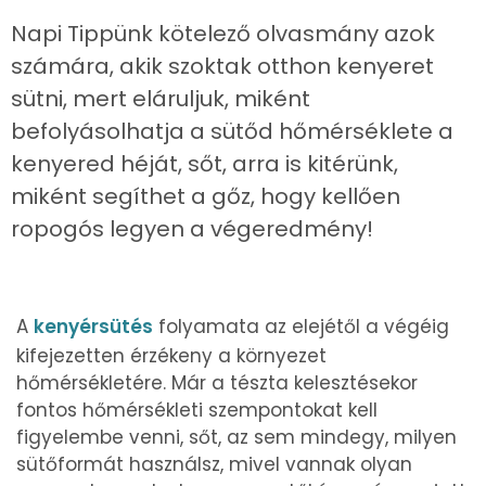
Napi Tippünk kötelező olvasmány azok
számára, akik szoktak otthon kenyeret
sütni, mert eláruljuk, miként
befolyásolhatja a sütőd hőmérséklete a
kenyered héját, sőt, arra is kitérünk,
miként segíthet a gőz, hogy kellően
ropogós legyen a végeredmény!
A
kenyérsütés
folyamata az elejétől a végéig
kifejezetten érzékeny a környezet
hőmérsékletére. Már a tészta kelesztésekor
fontos hőmérsékleti szempontokat kell
figyelembe venni, sőt, az sem mindegy, milyen
sütőformát használsz, mivel vannak olyan