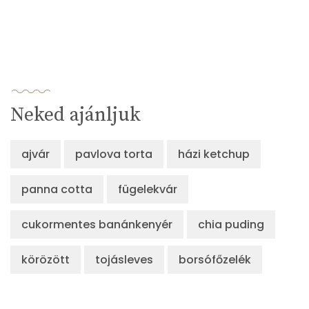
Neked ajánljuk
ajvár
pavlova torta
házi ketchup
panna cotta
fügelekvár
cukormentes banánkenyér
chia puding
körözött
tojásleves
borsófőzelék