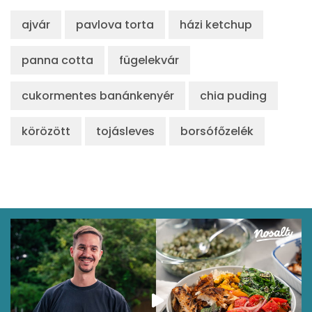
ajvár
pavlova torta
házi ketchup
panna cotta
fügelekvár
cukormentes banánkenyér
chia puding
körözött
tojásleves
borsófőzelék