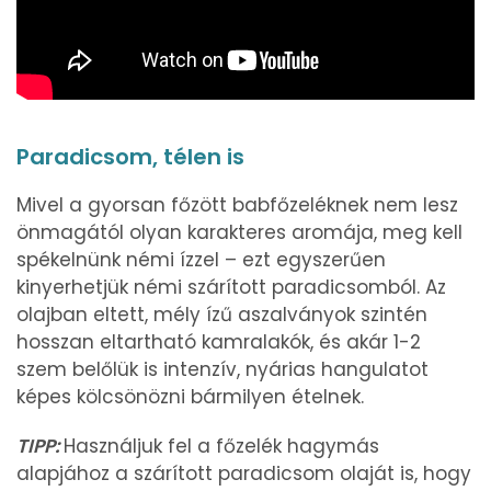
Paradicsom, télen is
Mivel a gyorsan főzött babfőzeléknek nem lesz
önmagától olyan karakteres aromája, meg kell
spékelnünk némi ízzel – ezt egyszerűen
kinyerhetjük némi szárított paradicsomból. Az
olajban eltett, mély ízű aszalványok szintén
hosszan eltartható kamralakók, és akár 1-2
szem belőlük is intenzív, nyárias hangulatot
képes kölcsönözni bármilyen ételnek.
TIPP:
Használjuk fel a főzelék hagymás
alapjához a szárított paradicsom olaját is, hogy