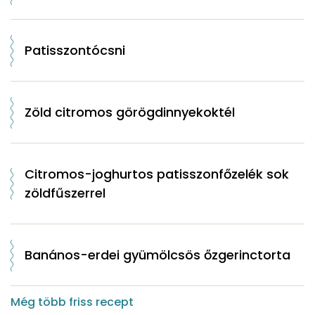
Patisszontócsni
Zöld citromos görögdinnyekoktél
Citromos-joghurtos patisszonfőzelék sok
zöldfűszerrel
Banános-erdei gyümölcsös őzgerinctorta
Még több friss recept