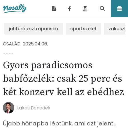
Nosalty
juhtúrós sztrapacska
sportszelet
zakuszk
CSALÁD
2025.04.06.
Gyors paradicsomos
babfőzelék: csak 25 perc és
két konzerv kell az ebédhez
Lakos Benedek
Újabb hónapba léptünk, ami azt jelenti,