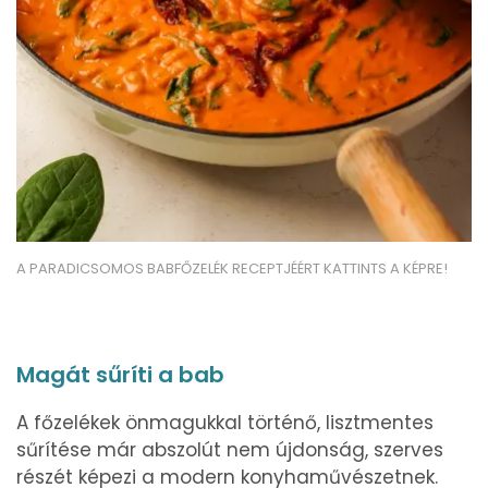
A PARADICSOMOS BABFŐZELÉK RECEPTJÉÉRT KATTINTS A KÉPRE!
Magát sűríti a bab
A főzelékek önmagukkal történő, lisztmentes
sűrítése már abszolút nem újdonság, szerves
részét képezi a modern konyhaművészetnek.