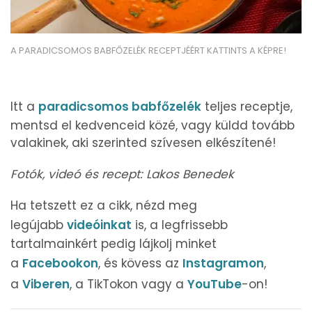
A PARADICSOMOS BABFŐZELÉK RECEPTJÉÉRT KATTINTS A KÉPRE!
Itt a
paradicsomos babfőzelék
teljes receptje,
mentsd el kedvenceid közé, vagy küldd tovább
valakinek, aki szerinted szívesen elkészítené!
Fotók, videó és recept: Lakos Benedek
Ha tetszett ez a cikk, nézd meg
legújabb
videóinkat
is, a legfrissebb
tartalmainkért pedig lájkolj minket
a
Facebookon
, és kövess az
Instagramon
,
a
Viberen
, a TikTokon vagy a
YouTube
-on!