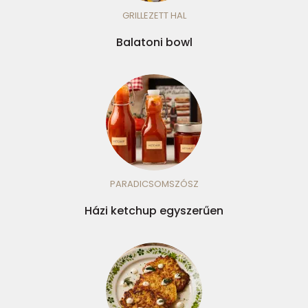
GRILLEZETT HAL
Balatoni bowl
PARADICSOMSZÓSZ
Házi ketchup egyszerűen