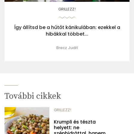
GRILLEZZ!
Így állítsd be a hűtőt kánikulában: ezekkel a
hibákkal többet...
Brecz Judit
További cikkek
GRILLEZZ!
Krumpli és tészta
helyett: ne
szénhidráttal, hanem