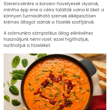
Szerencsénkre a konzerv hüvelyesek olyanok,
mintha épp erre a célra találták volna ki őket: a
könnyen turmixolható szemek elképesztően
krémes állagot adnak a főzelék szaftjának.
A számunkra szimpatikus állag eléréséhez
használjunk némi vizet: ezzel hígíthatjuk,
lazíthatjuk a főzeléket.