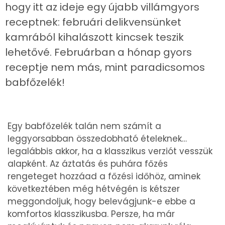
hogy itt az ideje egy újabb villámgyors
receptnek: februári delikvensünket
kamrából kihalászott kincsek teszik
lehetővé. Februárban a hónap gyors
receptje nem más, mint paradicsomos
babfőzelék!
Egy babfőzelék talán nem számít a
leggyorsabban összedobható ételeknek…
legalábbis akkor, ha a klasszikus verziót vesszük
alapként. Az áztatás és puhára főzés
rengeteget hozzáad a főzési időhöz, aminek
következtében még hétvégén is kétszer
meggondoljuk, hogy belevágjunk-e ebbe a
komfortos klasszikusba. Persze, ha már