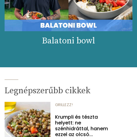
Balatoni bowl
Legnépszerűbb cikkek
GRILLEZZ!
Krumpli és tészta
helyett: ne
szénhidráttal, hanem
ezzel az olcsó...