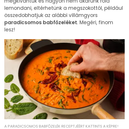
megkívántuk és nagyon nem akarunk róla
lemondani, eltérhetünk a megszokottól, például
összedobhatjuk az alábbi villámgyors
paradicsomos babfőzeléket
. Megéri, finom
lesz!
A PARADICSOMOS BABFŐZELÉK RECEPTJÉÉRT KATTINTS A KÉPRE!