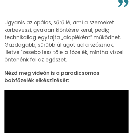
Ugyanis az opálos, sűrű lé, ami a szemeket
körbeveszi, gyakran kiöntésre kerül, pedig
technikailag egyfajta „alapléként” működhet.
Gazdagabb, sűrűbb állagot ad a szósznak,
illetve ízesebb lesz tőle a főzelék, mintha vízzel
öntenénk fel az egészet.
Nézd meg videón is a paradicsomos
babfőzelék elkészítését: