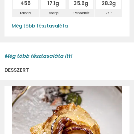
455
17.1g
35.6g
28.2g
Kalória
Fehérje
Szénhidrát
Zsír
Még több tésztasaláta
Még több tésztasaláta itt!
DESSZERT