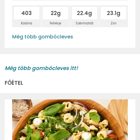
403
22g
22.4g
23.1g
Kalória
Fehérje
Szénhidrát
Zsír
Még több gombócleves
Még több gombócleves itt!
FŐÉTEL