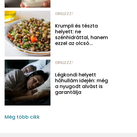
GRILLEZZ!
Krumpli és tészta
helyett: ne
szénhidráttal, hanem
ezzel az olcsó...
GRILLEZZ!
Légkondi helyett
hőhullám idején: még
a nyugodt alvást is
garantálja
Még több cikk