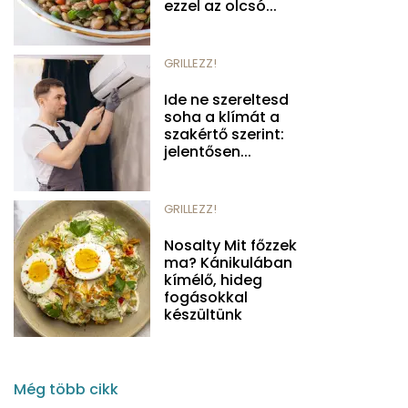
ezzel az olcsó...
GRILLEZZ!
Ide ne szereltesd
soha a klímát a
szakértő szerint:
jelentősen...
GRILLEZZ!
Nosalty Mit főzzek
ma? Kánikulában
kímélő, hideg
fogásokkal
készültünk
Még több cikk