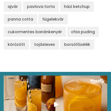
ajvár
pavlova torta
házi ketchup
panna cotta
fügelekvár
cukormentes banánkenyér
chia puding
körözött
tojásleves
borsófőzelék