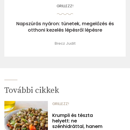
GRILLEZZ!
Napszúrás nyáron: tünetek, megelőzés és
otthoni kezelés lépésről lépésre
Brecz Judit
További cikkek
GRILLEZZ!
Krumpli és tészta
helyett: ne
szénhidráttal, hanem