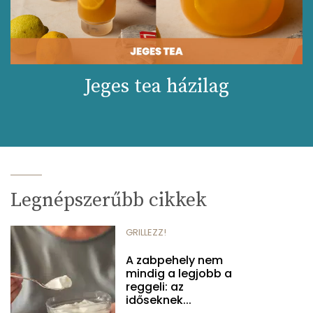
Jeges tea házilag
Legnépszerűbb cikkek
GRILLEZZ!
A zabpehely nem
mindig a legjobb a
reggeli: az
időseknek...