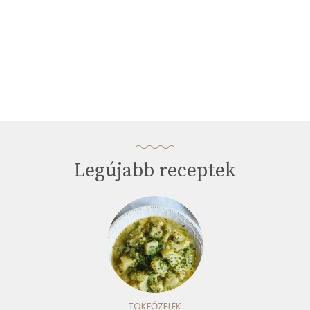
Legújabb receptek
TÖKFŐZELÉK