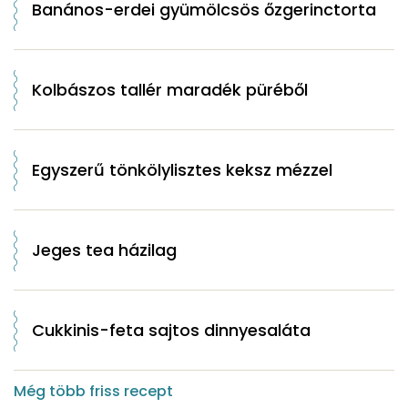
Banános-erdei gyümölcsös őzgerinctorta
Kolbászos tallér maradék püréből
Egyszerű tönkölylisztes keksz mézzel
Jeges tea házilag
Cukkinis-feta sajtos dinnyesaláta
Még több friss recept