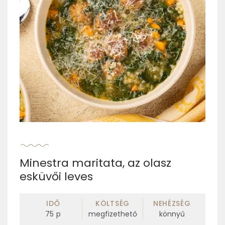
Minestra maritata, az olasz
esküvői leves
IDŐ
KÖLTSÉG
NEHÉZSÉG
75
p
megfizethető
könnyű