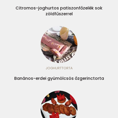
Citromos-joghurtos patiszonfőzelék sok
zöldfűszerrel
JOGHURTTORTA
Banános-erdei gyümölcsös őzgerinctorta