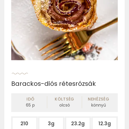
Barackos-diós rétesrózsák
IDŐ
KÖLTSÉG
NEHÉZSÉG
65
p
olcsó
könnyű
210
3g
23.2g
12.3g