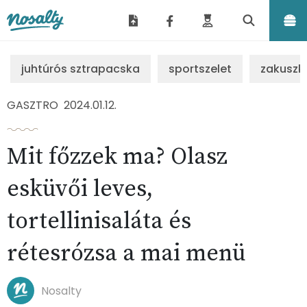
Nosalty
juhtúrós sztrapacska
sportszelet
zakuszk
GASZTRO
2024.01.12.
Mit főzzek ma? Olasz
esküvői leves,
tortellinisaláta és
rétesrózsa a mai menü
Nosalty