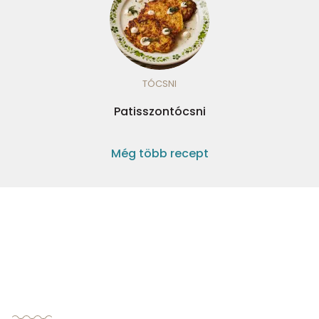
TÓCSNI
Patisszontócsni
Még több recept