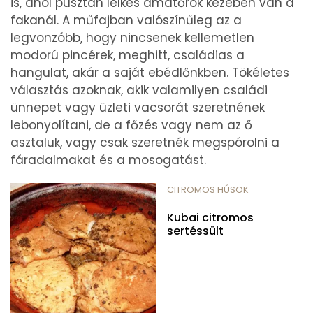
is, ahol pusztán lelkes amatőrök kezében van a
fakanál. A műfajban valószínűleg az a
legvonzóbb, hogy nincsenek kellemetlen
modorú pincérek, meghitt, családias a
hangulat, akár a saját ebédlőnkben. Tökéletes
választás azoknak, akik valamilyen családi
ünnepet vagy üzleti vacsorát szeretnének
lebonyolítani, de a főzés vagy nem az ő
asztaluk, vagy csak szeretnék megspórolni a
fáradalmakat és a mosogatást.
CITROMOS HÚSOK
Kubai citromos
sertéssült