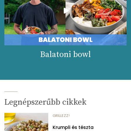
Balatoni bowl
Legnépszerűbb cikkek
GRILLEZZ!
Krumpli és tészta