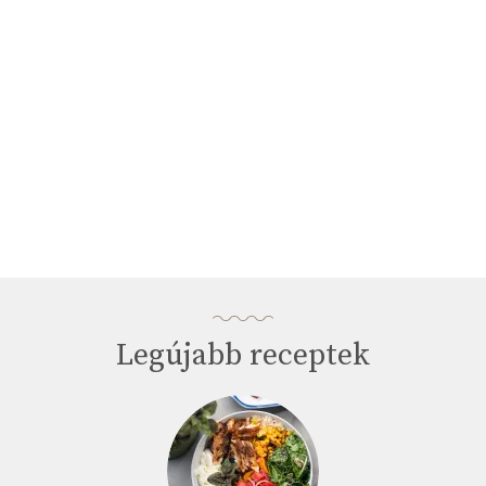
seconds
Legújabb receptek