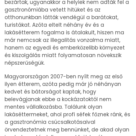
bezártak, ugyanakkor a helyiek nem adták fel a
gasztronómiába vetett hitüket és az
otthonunkban látták vendégül a barátokat,
turistákat. Azóta eltelt néhány év és a
lakásétterem fogalma is átalakult, hiszen ma
már nemcsak az illegalitás vonzalma miatt,
hanem az egyedi és emberközelibb környezet
és kiszolgálás miatt folyamatosan növekszik
népszerűségük.
Magyarországon 2007-ben nyílt meg az első
ilyen étterem, azóta pedig már jó néhányan
kedvet és bátorságot kaptak, hogy
belevágjanak ebbe a kockázatoktól nem
mentes vállalkozásba. Találunk olyan
lakáséttermeket, ahol profi séfek főznek ránk, és
a gasztronómia csúcsalkotásaival
örvendeztetnek meg bennünket, de akad olyan