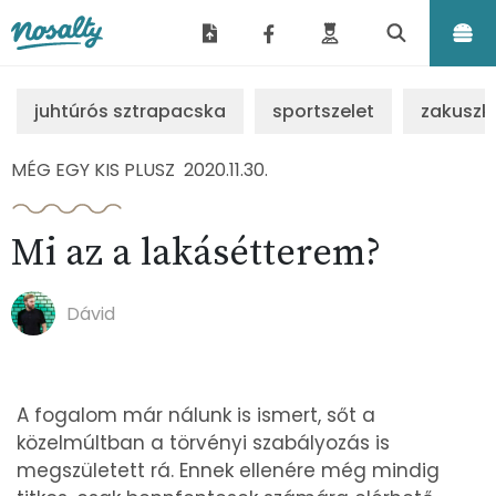
Nosalty
juhtúrós sztrapacska
sportszelet
zakuszk
MÉG EGY KIS PLUSZ
2020.11.30.
Mi az a lakásétterem?
Dávid
A fogalom már nálunk is ismert, sőt a
közelmúltban a törvényi szabályozás is
megszületett rá. Ennek ellenére még mindig