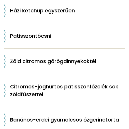
Házi ketchup egyszerűen
Patisszontócsni
Zöld citromos görögdinnyekoktél
Citromos-joghurtos patisszonfőzelék sok
zöldfűszerrel
Banános-erdei gyümölcsös őzgerinctorta