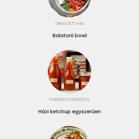
GRILLEZETT HAL
Balatoni bowl
PARADICSOMSZÓSZ
Házi ketchup egyszerűen