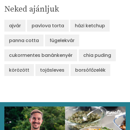
Neked ajánljuk
ajvár
pavlova torta
házi ketchup
panna cotta
fügelekvár
cukormentes banánkenyér
chia puding
körözött
tojásleves
borsófőzelék