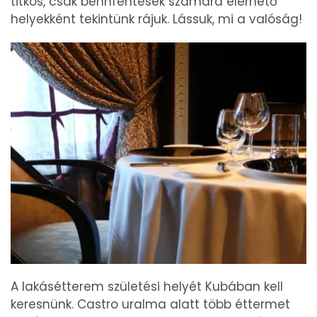
titkos, csak bennfentesek számára elérhető
helyekként tekintünk rájuk. Lássuk, mi a valóság!
A lakásétterem születési helyét Kubában kell
keresnünk. Castro uralma alatt több éttermet