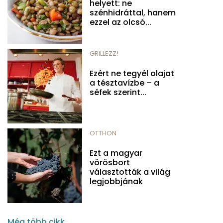
helyett: ne
szénhidráttal, hanem
ezzel az olcsó...
GRILLEZZ!
Ezért ne tegyél olajat
a tésztavízbe – a
séfek szerint...
OTTHON
Ezt a magyar
vörösbort
választották a világ
legjobbjának
Még több cikk