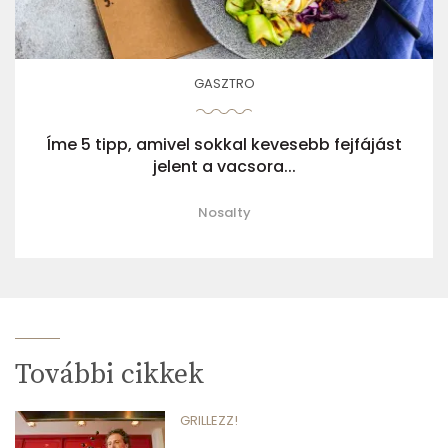
GASZTRO
Íme 5 tipp, amivel sokkal kevesebb fejfájást
jelent a vacsora...
Nosalty
További cikkek
GRILLEZZ!