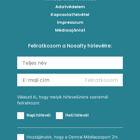
Paradicsomos húsgombóc
Klasszikus paprikás krumpli
Grillezettkukorica-saláta fűszeres garnélanyársakkal
Egytálételek
Adatvédelem
Brassói
Szaftos paprikás csirke
Kapcsolatfelvétel
Kukoricás-újhagymás lepény
Levesek
Impresszum
Roston csirkemell
Sült paprikás alfredo
Kukoricás tortilla
Torták
Médiaajánlat
Amerikai palacsinta
Paprikás-juhtúrós hajtovány
Csirkés-kukoricás pite
Tésztareceptek
Feliratkozom a Nosalty hírlevélre:
Carbonara
Shakshuka
Mexikói húsleves kukorica salsával
Saláták
Ratatouille
Almás-kéksajtos kukoricasaláta
Köretek
Mexikói kukoricasaláta
Reggeli receptek
Feliratkozom
További receptkategóriák
Válaszd ki, hogy melyik hírlevelünkre szeretnél
felíratkozni:
Napi hírlevél
Heti hírlevél
Hozzájárulok, hogy a Central Médiacsoport Zrt.