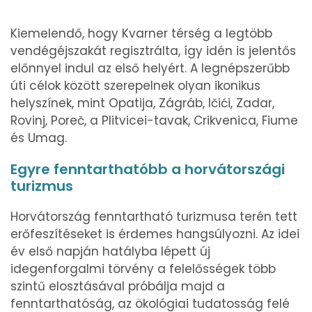
Kiemelendő, hogy Kvarner térség a legtöbb
vendégéjszakát regisztrálta, így idén is jelentős
előnnyel indul az első helyért. A legnépszerűbb
úti célok között szerepelnek olyan ikonikus
helyszínek, mint Opatija, Zágráb, Ičići, Zadar,
Rovinj, Poreč, a Plitvicei-tavak, Crikvenica, Fiume
és Umag.
Egyre fenntarthatóbb a horvátországi
turizmus
Horvátország fenntartható turizmusa terén tett
erőfeszítéseket is érdemes hangsúlyozni. Az idei
év első napján hatályba lépett új
idegenforgalmi törvény a felelősségek több
szintű elosztásával próbálja majd a
fenntarthatóság, az ökológiai tudatosság felé