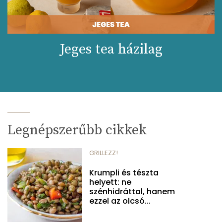
Jeges tea házilag
Legnépszerűbb cikkek
GRILLEZZ!
Krumpli és tészta
helyett: ne
szénhidráttal, hanem
ezzel az olcsó...