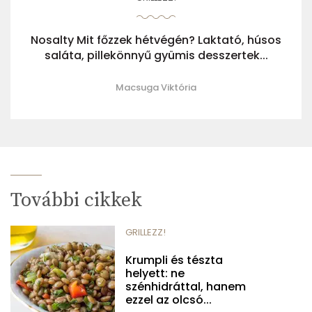
Nosalty Mit főzzek hétvégén? Laktató, húsos
saláta, pillekönnyű gyümis desszertek...
Macsuga Viktória
További cikkek
GRILLEZZ!
Krumpli és tészta
helyett: ne
szénhidráttal, hanem
ezzel az olcsó...