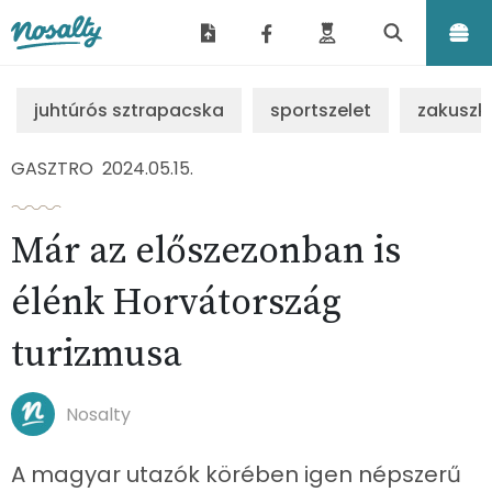
Nosalty
juhtúrós sztrapacska
sportszelet
zakuszk
GASZTRO
2024.05.15.
Már az előszezonban is
élénk Horvátország
turizmusa
Nosalty
A magyar utazók körében igen népszerű