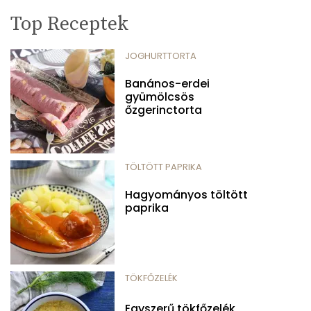
Top Receptek
JOGHURTTORTA
Banános-erdei
gyümölcsös
őzgerinctorta
TÖLTÖTT PAPRIKA
Hagyományos töltött
paprika
TÖKFŐZELÉK
Egyszerű tökfőzelék