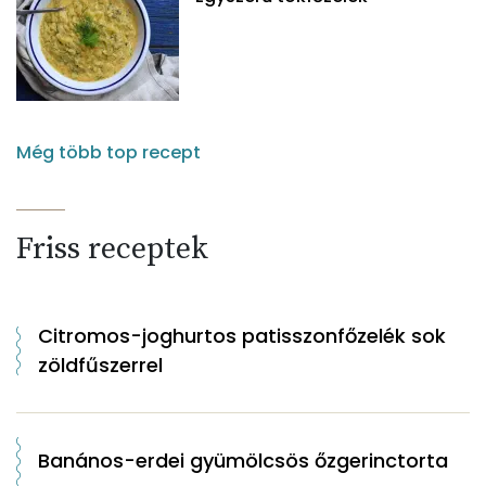
Még több top recept
Friss receptek
Citromos-joghurtos patisszonfőzelék sok
zöldfűszerrel
Banános-erdei gyümölcsös őzgerinctorta