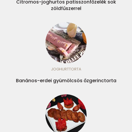
Citromos-joghurtos patisszonfőzelék sok
zöldfűszerrel
JOGHURTTORTA
Banános-erdei gyümölcsös őzgerinctorta