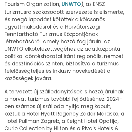
Tourism Organization,
UNWTO
), az ENSZ
turizmusra szakosodott szervezete is elismerte,
és megállapodást kötöttek a kölcsönös
együttműködésről és a Horvátországi
Fenntartható Turizmus Központjának
létrehozásáról, amely hozzá fog járulni az
UNWTO elkötelezettségéhez az adatközpontú
politikai döntéshozatal iránt regionális, nemzeti
és desztinációs szinten, biztosítva a turizmus
felelősségteljes és inkluzív növekedését a
közösségek javára.
A tervezett új szállodanyitások is hozzájárulnak
a horvát turizmus további fejlődéséhez. 2024-
ben számos új szálloda nyitja meg kapuit,
köztük a Hotel Hyatt Regency Zadar Maraska, a
Hotel Pullman Zagreb, a Keight Hotel Opatija,
Curio Collection by Hilton és a Riva's Hotels &