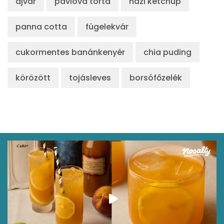
ajvár
pavlova torta
házi ketchup
panna cotta
fügelekvár
cukormentes banánkenyér
chia puding
körözött
tojásleves
borsófőzelék