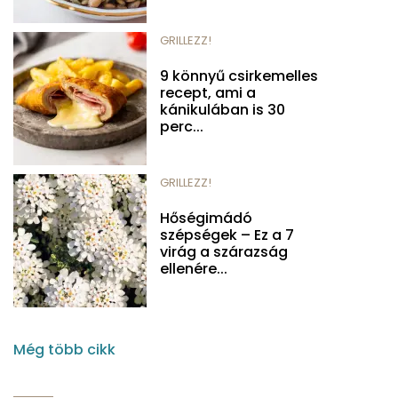
GRILLEZZ!
9 könnyű csirkemelles
recept, ami a
kánikulában is 30
perc...
GRILLEZZ!
Hőségimádó
szépségek – Ez a 7
virág a szárazság
ellenére...
Még több cikk