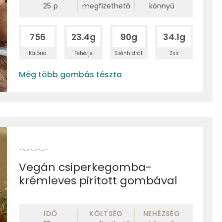
25
p
megfizethető
könnyű
756
23.4g
90g
34.1g
Kalória
Fehérje
Szénhidrát
Zsír
Még több gombás tészta
Vegán csiperkegomba-
krémleves pirított gombával
IDŐ
KÖLTSÉG
NEHÉZSÉG