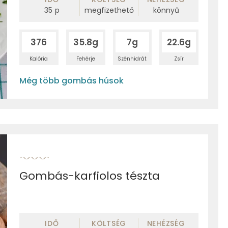
35
p
megfizethető
könnyű
376
35.8g
7g
22.6g
Kalória
Fehérje
Szénhidrát
Zsír
Még több gombás húsok
Gombás-karfiolos tészta
IDŐ
KÖLTSÉG
NEHÉZSÉG