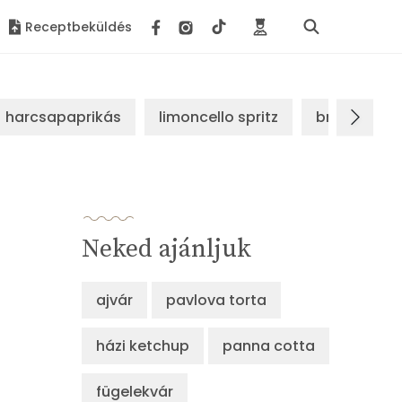
Receptbeküldés
harcsapaprikás
limoncello spritz
brassói sz
Neked ajánljuk
ajvár
pavlova torta
házi ketchup
panna cotta
fügelekvár