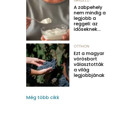
GRILLEZZ!
A zabpehely
nem mindig a
legjobb a
reggeli: az
időseknek...
OTTHON
Ezt a magyar
vörösbort
választották
a világ
legjobbjának
Még több cikk