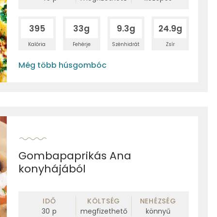
395
33g
9.3g
24.9g
Kalória
Fehérje
Szénhidrát
Zsír
Még több húsgombóc
Gombapaprikás Ana
konyhájából
IDŐ
KÖLTSÉG
NEHÉZSÉG
30
p
megfizethető
könnyű