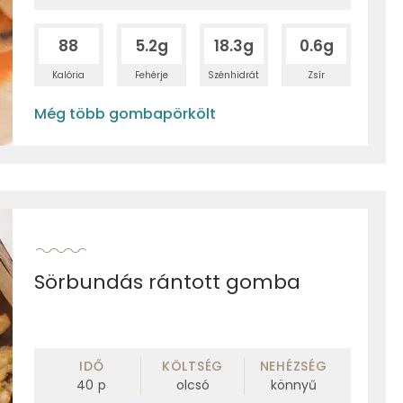
88
5.2g
18.3g
0.6g
Kalória
Fehérje
Szénhidrát
Zsír
Még több gombapörkölt
Sörbundás rántott gomba
IDŐ
KÖLTSÉG
NEHÉZSÉG
40
p
olcsó
könnyű