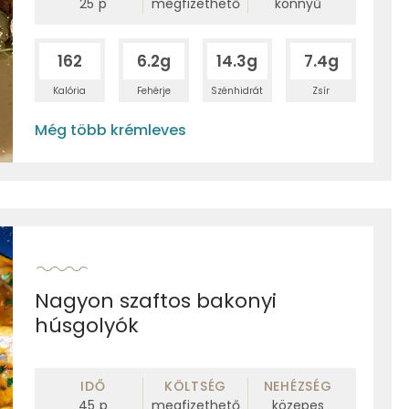
25
p
megfizethető
könnyű
162
6.2g
14.3g
7.4g
Kalória
Fehérje
Szénhidrát
Zsír
Még több krémleves
Nagyon szaftos bakonyi
húsgolyók
IDŐ
KÖLTSÉG
NEHÉZSÉG
45
p
megfizethető
közepes