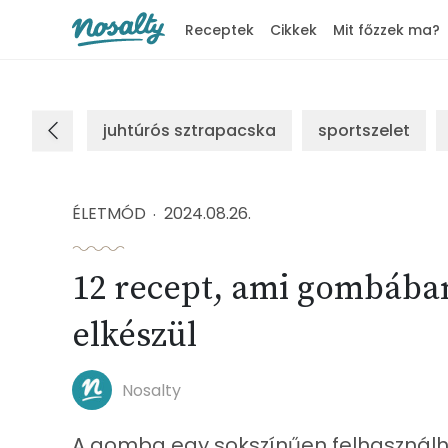
Receptek
Cikkek
Mit főzzek ma?
Nosalty
juhtúrós sztrapacska
sportszelet
ÉLETMÓD
2024.08.26.
12 recept, ami gombában
elkészül
Nosalty
A gomba egy sokszínűen felhasználh