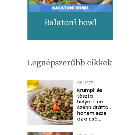
Balatoni bowl
Legnépszerűbb cikkek
GRILLEZZ!
Krumpli és
tészta
helyett: ne
szénhidráttal,
hanem ezzel
az olcsó...