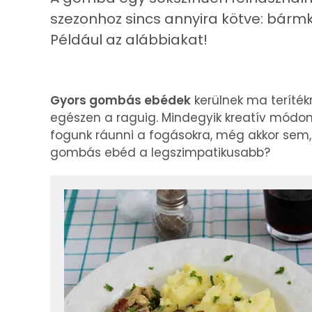
szezonhoz sincs annyira kötve: bármk
Például az alábbiakat!
Gyors gombás ebédek
kerülnek ma teríték
egészen a raguig. Mindegyik kreatív módon 
fogunk ráunni a fogásokra, még akkor sem, h
gombás ebéd a legszimpatikusabb?