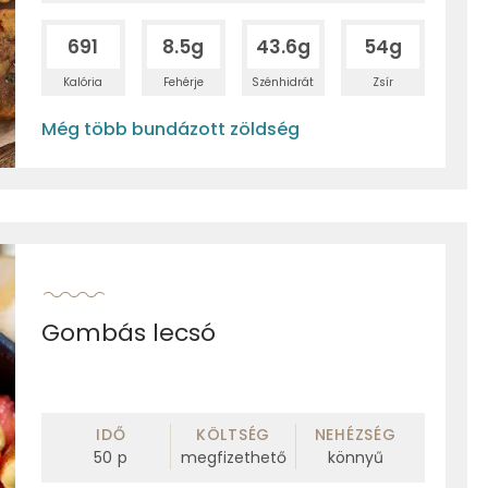
691
8.5g
43.6g
54g
Kalória
Fehérje
Szénhidrát
Zsír
Még több bundázott zöldség
Gombás lecsó
IDŐ
KÖLTSÉG
NEHÉZSÉG
50
p
megfizethető
könnyű