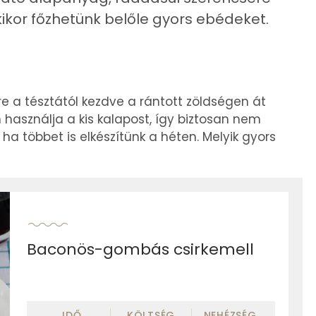
ikor főzhetünk belőle gyors ebédeket.
re a tésztától kezdve a rántott zöldségen át
használja a kis kalapost, így biztosan nem
a többet is elkészítünk a héten. Melyik gyors
Baconös-gombás csirkemell
IDŐ
KÖLTSÉG
NEHÉZSÉG