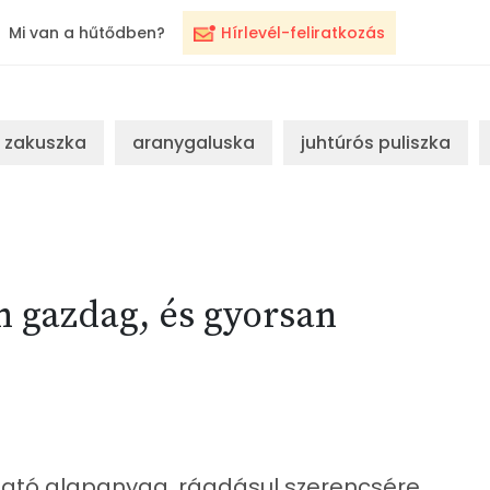
Mi van a hűtődben?
Hírlevél-feliratkozás
zakuszka
aranygaluska
juhtúrós puliszka
 gazdag, és gyorsan
ató alapanyag, ráadásul szerencsére