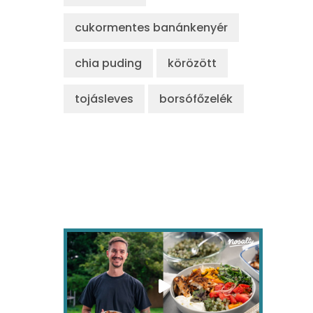
cukormentes banánkenyér
chia puding
körözött
tojásleves
borsófőzelék