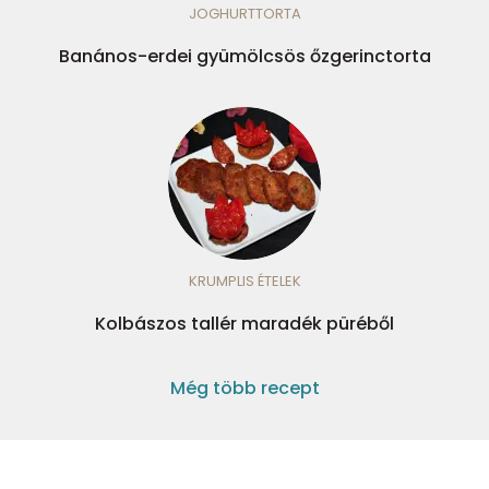
JOGHURTTORTA
Banános-erdei gyümölcsös őzgerinctorta
KRUMPLIS ÉTELEK
Kolbászos tallér maradék püréből
Még több recept