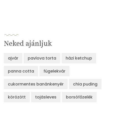
Neked ajánljuk
ajvár
pavlova torta
házi ketchup
panna cotta
fügelekvár
cukormentes banánkenyér
chia puding
körözött
tojásleves
borsófőzelék