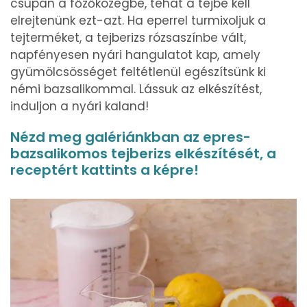
csupán a főzőközegbe, tehát a tejbe kell
elrejtenünk ezt-azt. Ha eperrel turmixoljuk a
tejterméket, a tejberizs rózsaszínbe vált,
napfényesen nyári hangulatot kap, amely
gyümölcsösséget feltétlenül egészítsünk ki
némi bazsalikommal. Lássuk az elkészítést,
induljon a nyári kaland!
Nézd meg galériánkban az epres-
bazsalikomos tejberizs elkészítését, a
receptért kattints a képre!