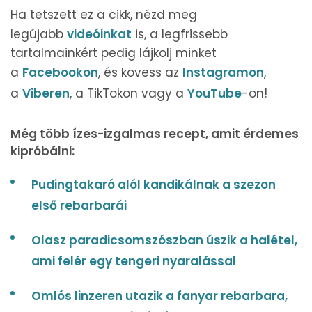
Ha tetszett ez a cikk, nézd meg
legújabb
videóinkat
is, a legfrissebb
tartalmainkért pedig lájkolj minket
a
Facebookon
, és kövess az
Instagramon
,
a
Viberen
, a TikTokon vagy a
YouTube
-on!
Még több ízes-izgalmas recept, amit érdemes
kipróbálni:
Pudingtakaró alól kandikálnak a szezon
első rebarbarái
Olasz paradicsomszószban úszik a halétel,
ami felér egy tengeri nyaralással
Omlós linzeren utazik a fanyar rebarbara,