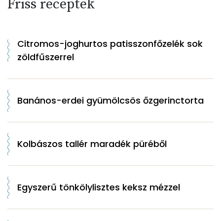
Friss receptek
Citromos-joghurtos patisszonfőzelék sok
zöldfűszerrel
Banános-erdei gyümölcsös őzgerinctorta
Kolbászos tallér maradék püréből
Egyszerű tönkölylisztes keksz mézzel