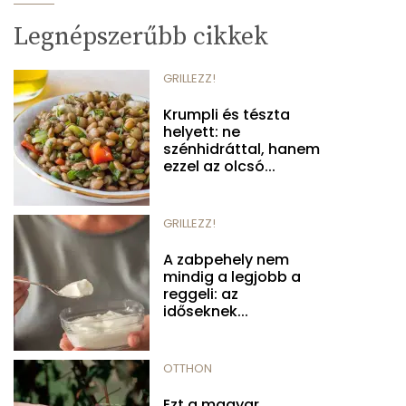
Legnépszerűbb cikkek
GRILLEZZ!
Krumpli és tészta
helyett: ne
szénhidráttal, hanem
ezzel az olcsó...
GRILLEZZ!
A zabpehely nem
mindig a legjobb a
reggeli: az
időseknek...
OTTHON
Ezt a magyar