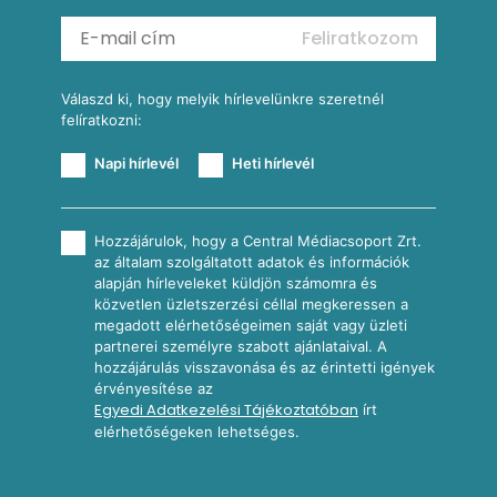
Mexikói kukoricasaláta
Reggeli receptek
Feliratkozom
További receptkategóriák
Válaszd ki, hogy melyik hírlevelünkre szeretnél
felíratkozni:
Napi hírlevél
Heti hírlevél
Hozzájárulok, hogy a Central Médiacsoport Zrt.
az általam szolgáltatott adatok és információk
alapján hírleveleket küldjön számomra és
közvetlen üzletszerzési céllal megkeressen a
megadott elérhetőségeimen saját vagy üzleti
partnerei személyre szabott ajánlataival. A
hozzájárulás visszavonása és az érintetti igények
érvényesítése az
Egyedi Adatkezelési Tájékoztatóban
írt
elérhetőségeken lehetséges.