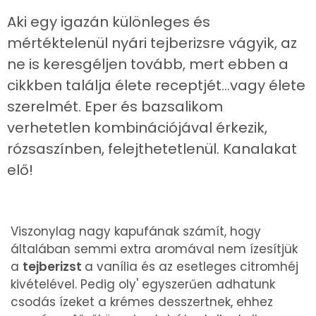
Aki egy igazán különleges és
mértéktelenül nyári tejberizsre vágyik, az
ne is keresgéljen tovább, mert ebben a
cikkben találja élete receptjét...vagy élete
szerelmét. Eper és bazsalikom
verhetetlen kombinációjával érkezik,
rózsaszínben, felejthetetlenül. Kanalakat
elő!
Viszonylag nagy kapufának számít, hogy
általában semmi extra aromával nem ízesítjük
a
tejberizst
a vanília és az esetleges citromhéj
kivételével. Pedig oly' egyszerűen adhatunk
csodás ízeket a krémes desszertnek, ehhez