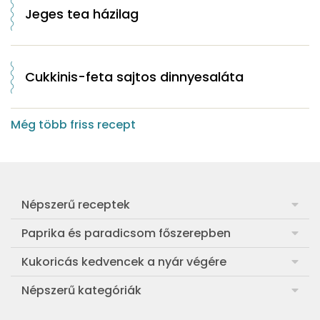
Jeges tea házilag
Cukkinis-feta sajtos dinnyesaláta
Még több friss recept
Népszerű receptek
Frankfurti leves
Paprika és paradicsom főszerepben
Egyszerű muffin
Pan con Tomate
Kukoricás kedvencek a nyár végére
Aranygaluska
Paradicsom és paprika eltevése télre
Legfinomabb főtt kukorica
Népszerű kategóriák
Egyszerű paradicsomleves
Mézes-mascarponés sült paradicsom
Ropogós kukoricás fritters
Ebéd receptek