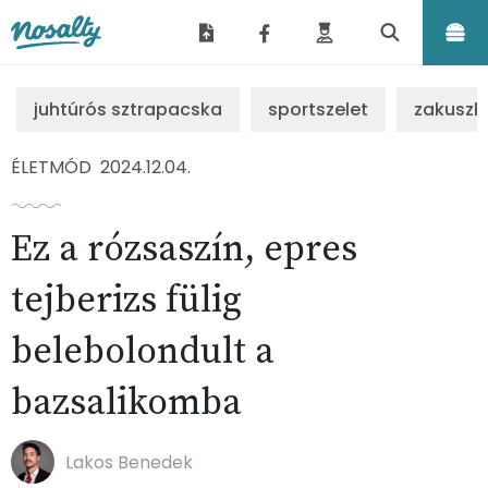
Nosalty
juhtúrós sztrapacska
sportszelet
zakuszk
ÉLETMÓD
2024.12.04.
Ez a rózsaszín, epres
tejberizs fülig
belebolondult a
bazsalikomba
Lakos Benedek