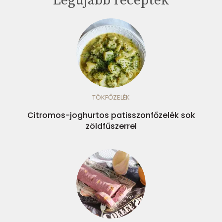
Legújabb receptek
TÖKFŐZELÉK
Citromos-joghurtos patisszonfőzelék sok
zöldfűszerrel