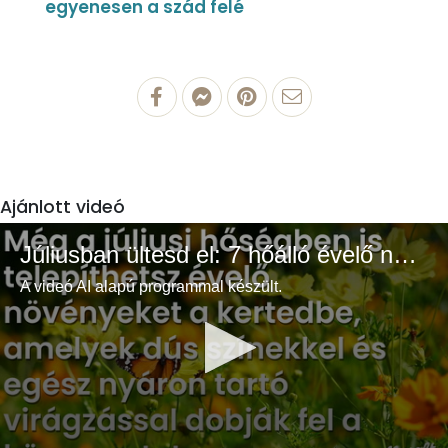
egyenesen a szád felé
Ajánlott videó
Júliusban ültesd el: 7 hőálló évelő növény a színes és buja kertért
A videó AI alapú programmal készült.