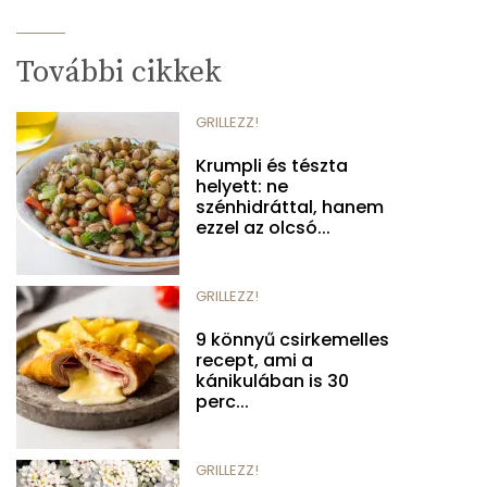
További cikkek
GRILLEZZ!
Krumpli és tészta
helyett: ne
szénhidráttal, hanem
ezzel az olcsó...
GRILLEZZ!
9 könnyű csirkemelles
recept, ami a
kánikulában is 30
perc...
GRILLEZZ!