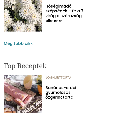
Hőségimádó
szépségek – Ez a 7
virág a szárazság
ellenére...
Még több cikk
Top Receptek
JOGHURTTORTA
Banános-erdei
gyümölcsös
őzgerinctorta