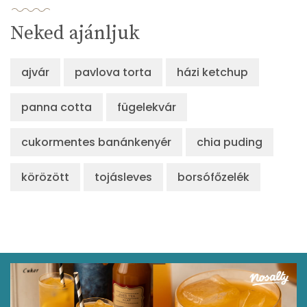
Neked ajánljuk
ajvár
pavlova torta
házi ketchup
panna cotta
fügelekvár
cukormentes banánkenyér
chia puding
körözött
tojásleves
borsófőzelék