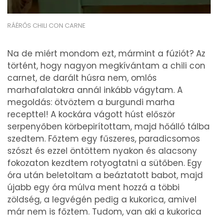
RÁÉRŐS CHILI CON CARNE
Na de miért mondom ezt, mármint a fúziót? Az
történt, hogy nagyon megkívántam a chili con
carnet, de darált húsra nem, omlós
marhafalatokra annál inkább vágytam. A
megoldás: ötvöztem a burgundi marha
recepttel! A kockára vágott húst először
serpenyőben körbepirítottam, majd hőálló tálba
szedtem. Főztem egy fűszeres, paradicsomos
szószt és ezzel öntöttem nyakon és alacsony
fokozaton kezdtem rotyogtatni a sütőben. Egy
óra után beletoltam a beáztatott babot, majd
újabb egy óra múlva ment hozzá a többi
zöldség, a legvégén pedig a kukorica, amivel
már nem is főztem. Tudom, van aki a kukorica