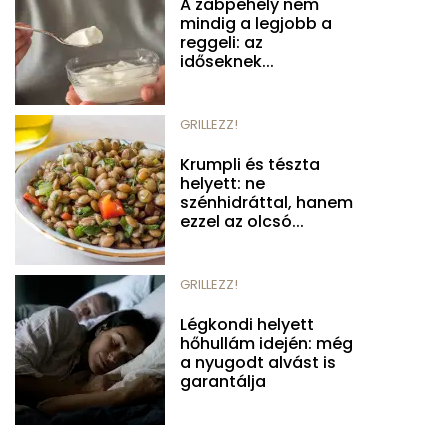
A zabpehely nem
mindig a legjobb a
reggeli: az
időseknek...
GRILLEZZ!
Krumpli és tészta
helyett: ne
szénhidráttal, hanem
ezzel az olcsó...
GRILLEZZ!
Légkondi helyett
hőhullám idején: még
a nyugodt alvást is
garantálja