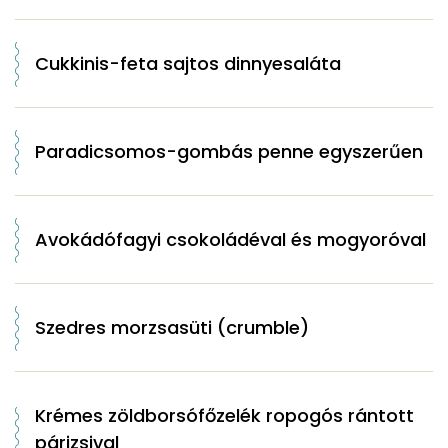
Cukkinis-feta sajtos dinnyesaláta
Paradicsomos-gombás penne egyszerűen
Avokádófagyi csokoládéval és mogyoróval
Szedres morzsasüti (crumble)
Krémes zöldborsófőzelék ropogós rántott
párizsival