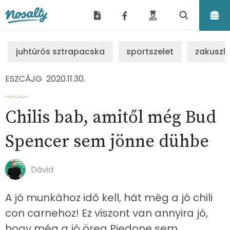
Nosalty
juhtúrós sztrapacska
sportszelet
zakuszk
ESZCÁJG
2020.11.30.
Chilis bab, amitől még Bud
Spencer sem jönne dühbe
Dávid
A jó munkához idő kell, hát még a jó chili
con carnehoz! Ez viszont van annyira jó,
hogy még a jó öreg Piedone sem