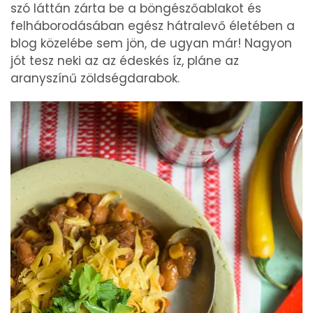
szó láttán zárta be a böngészőablakot és
felháborodásában egész hátralevő életében a
blog közelébe sem jön, de ugyan már! Nagyon
jót tesz neki az az édeskés íz, pláne az
aranyszínű zöldségdarabok.