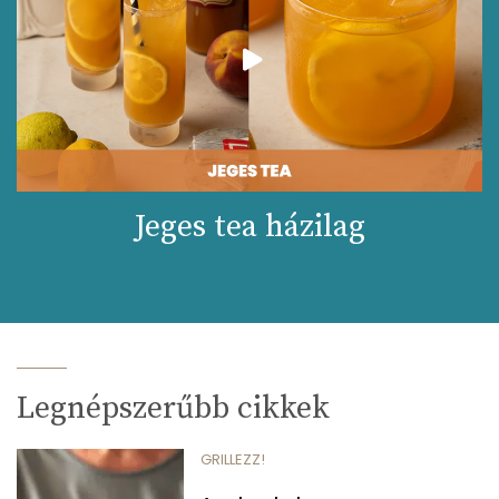
Jeges tea házilag
Legnépszerűbb cikkek
GRILLEZZ!