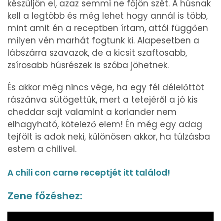
készüljön el, azaz semmi ne főjön szét. A húsnak
kell a legtöbb és még lehet hogy annál is több,
mint amit én a receptben írtam, attól függően
milyen vén marhát fogtunk ki. Alapesetben a
lábszárra szavazok, de a kicsit szaftosabb,
zsírosabb húsrészek is szóba jöhetnek.
És akkor még nincs vége, ha egy fél délelőttöt
rászánva sütögettük, mert a tetejéről a jó kis
cheddar sajt valamint a koriander nem
elhagyható, kötelező elem! Én még egy adag
tejfölt is adok neki, különösen akkor, ha túlzásba
estem a chilivel.
A chili con carne receptjét itt találod!
Zene főzéshez: