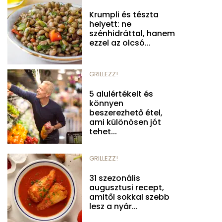
Krumpli és tészta
helyett: ne
szénhidráttal, hanem
ezzel az olcsó...
GRILLEZZ!
5 alulértékelt és
könnyen
beszerezhető étel,
ami különösen jót
tehet...
GRILLEZZ!
31 szezonális
augusztusi recept,
amitől sokkal szebb
lesz a nyár...