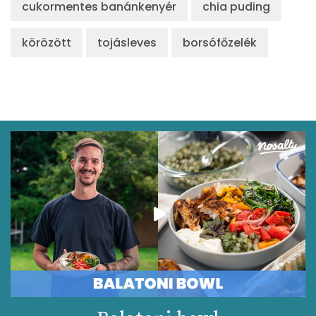
cukormentes banánkenyér
chia puding
körözött
tojásleves
borsófőzelék