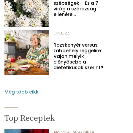
szépségek – Ez a 7
virág a szárazság
ellenére...
GRILLEZZ!
Rozskenyér versus
zabpehely reggelire:
Vajon melyik
előnyösebb a
dietetikusok szerint?
Még több cikk
Top Receptek
AMERIKAI PALACSINTA