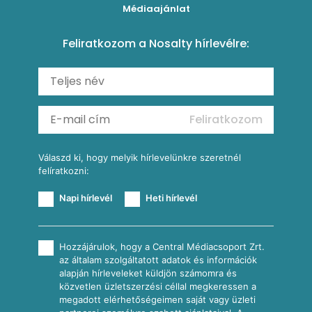
Kukoricás tortilla
Torták
Médiaajánlat
Amerikai palacsinta
Paprikás-juhtúrós hajtovány
Csirkés-kukoricás pite
Tésztareceptek
Feliratkozom a Nosalty hírlevélre:
Carbonara
Shakshuka
Mexikói húsleves kukorica salsával
Saláták
Ratatouille
Almás-kéksajtos kukoricasaláta
Köretek
Mexikói kukoricasaláta
Reggeli receptek
Feliratkozom
További receptkategóriák
Válaszd ki, hogy melyik hírlevelünkre szeretnél
felíratkozni:
Napi hírlevél
Heti hírlevél
Hozzájárulok, hogy a Central Médiacsoport Zrt.
az általam szolgáltatott adatok és információk
alapján hírleveleket küldjön számomra és
közvetlen üzletszerzési céllal megkeressen a
megadott elérhetőségeimen saját vagy üzleti