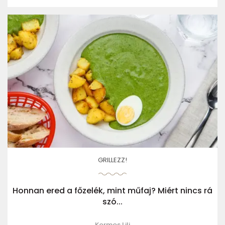
GRILLEZZ!
Honnan ered a főzelék, mint műfaj? Miért nincs rá
szó...
Kormos Lili