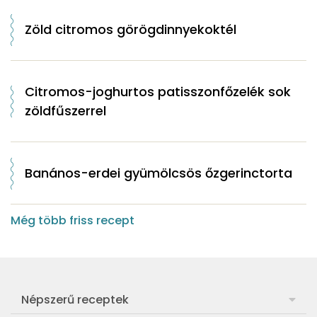
Zöld citromos görögdinnyekoktél
Citromos-joghurtos patisszonfőzelék sok
zöldfűszerrel
Banános-erdei gyümölcsös őzgerinctorta
Még több friss recept
Népszerű receptek