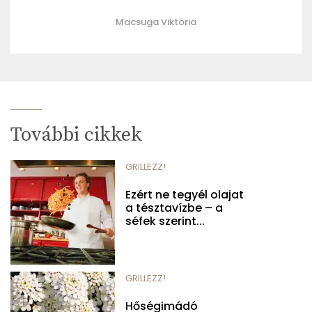
Macsuga Viktória
További cikkek
GRILLEZZ!
Ezért ne tegyél olajat
a tésztavízbe – a
séfek szerint...
GRILLEZZ!
Hőségimádó