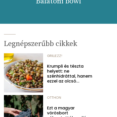
Balatoni bowl
Legnépszerűbb cikkek
GRILLEZZ!
Krumpli és tészta
helyett: ne
szénhidráttal, hanem
ezzel az olcsó...
OTTHON
Ezt a magyar
vörösbort