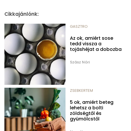
Cikkajánlónk:
GASZTRO
Az ok, amiért sose
tedd vissza a
tojáshéjat a dobozba
Szász Nóri
ZSEBKERTEM
5 ok, amiért beteg
lehetsz a bolti
zöldségtől és
gyümölcstől