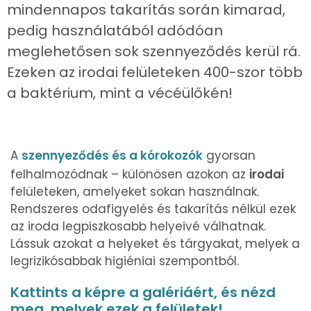
mindennapos takarítás során kimarad,
pedig használatából adódóan
meglehetősen sok szennyeződés kerül rá.
Ezeken az irodai felületeken 400-szor több
a baktérium, mint a vécéülőkén!
A
szennyeződés és a kórokozók
gyorsan
felhalmozódnak – különösen azokon az
irodai
felületeken, amelyeket sokan használnak.
Rendszeres odafigyelés és takarítás nélkül ezek
az iroda legpiszkosabb helyeivé válhatnak.
Lássuk azokat a helyeket és tárgyakat, melyek a
legrizikósabbak higiéniai szempontból.
Kattints a képre a galériáért, és nézd
meg, melyek ezek a felületek!