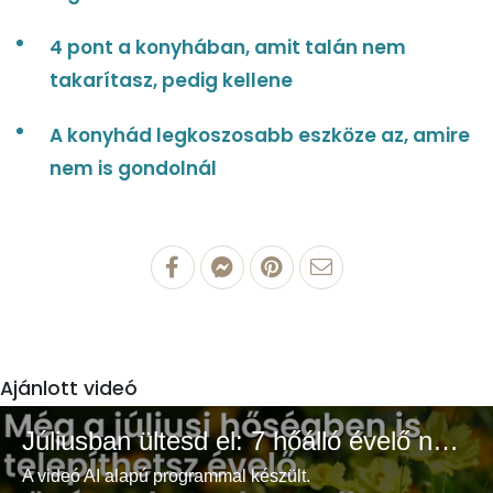
4 pont a konyhában, amit talán nem
takarítasz, pedig kellene
A konyhád legkoszosabb eszköze az, amire
nem is gondolnál
Ajánlott videó
Júliusban ültesd el: 7 hőálló évelő növény a színes és buja kertért
A videó AI alapú programmal készült.