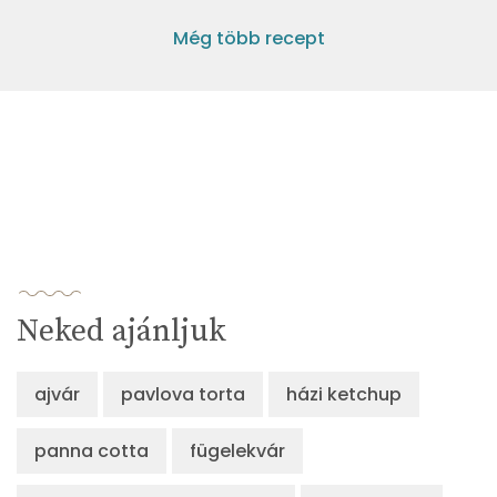
Még több recept
Neked ajánljuk
ajvár
pavlova torta
házi ketchup
panna cotta
fügelekvár