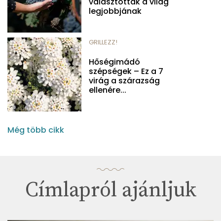
választották a világ
legjobbjának
GRILLEZZ!
Hőségimádó
szépségek – Ez a 7
virág a szárazság
ellenére...
Még több cikk
Címlapról ajánljuk