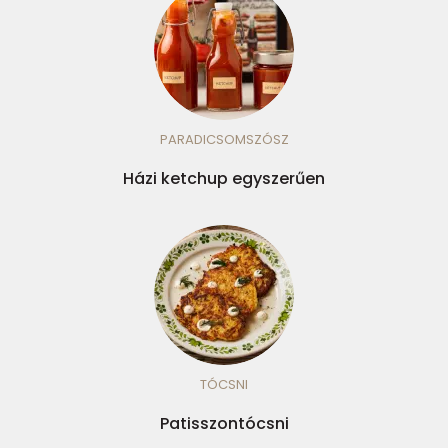
PARADICSOMSZÓSZ
Házi ketchup egyszerűen
TÓCSNI
Patisszontócsni