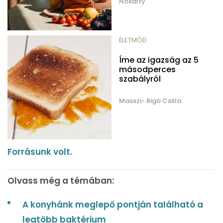
Nosalty
ÉLETMÓD
Íme az igazság az 5
másodperces
szabályról
Masszi- Rigó Csilla
Forrásunk volt.
Olvass még a témában:
A konyhánk meglepő pontján található a
legtöbb baktérium