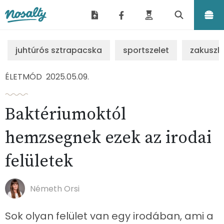
Nosalty
juhtúrós sztrapacska
sportszelet
zakuszk
ÉLETMÓD
2025.05.09.
Baktériumoktól
hemzsegnek ezek az irodai
felületek
Németh Orsi
Sok olyan felület van egy irodában, ami a