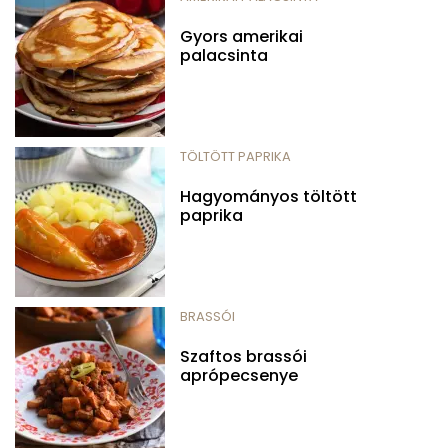
Gyors amerikai
palacsinta
TÖLTÖTT PAPRIKA
Hagyományos töltött
paprika
BRASSÓI
Szaftos brassói
aprópecsenye