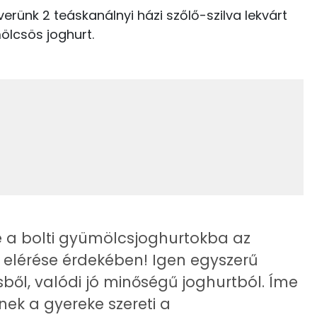
4 kcal
erünk 2 teáskanálnyi házi szőlő-szilva lekvárt
Kolin:
mölcsös joghurt.
87 kcal
C vitamin:
Riboflavin - B2 vitamin:
E vitamin:
Niacin - B3 vitamin:
le a bolti gyümölcsjoghurtokba az
3.6 g
g elérése érdekében! Igen egyszerű
sből, valódi jó minőségű joghurtból. Íme
nek a gyereke szereti a