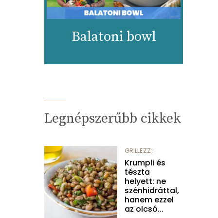
Balatoni bowl
Legnépszerűbb cikkek
GRILLEZZ!
Krumpli és
tészta
helyett: ne
szénhidráttal,
hanem ezzel
az olcsó...