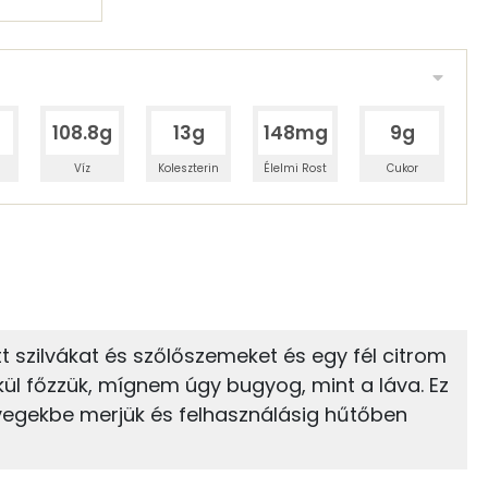
108.8g
13g
148mg
9g
Víz
Koleszterin
Élelmi Rost
Cukor
 adagban
100 grammban
9%
2%
zénhidrát
Zsír
 adagban
100 grammban
 szilvákat és szőlőszemeket és egy fél citrom
lkül főzzük, mígnem úgy bugyog, mint a láva. Ez
2%
85%
22 kcal
Zsír
Víz
Üvegekbe merjük és felhasználásig hűtőben
61 kcal
TOP vitaminok