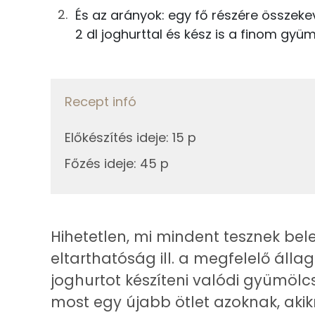
20g
citromlé
És az arányok: egy fő részére összekev
Kálcium
2 dl joghurttal és kész is a finom gyü
Összesen
Foszfor
Nátrium
Recept infó
Magnézium
Előkészítés ideje
:
15 p
Szelén
Főzés ideje
:
45 p
Fehérje
Hihetetlen, mi mindent tesznek be
Összesen
eltarthatóság ill. a megfelelő álla
joghurtot készíteni valódi gyümölc
Zsír
most egy újabb ötlet azoknak, akik