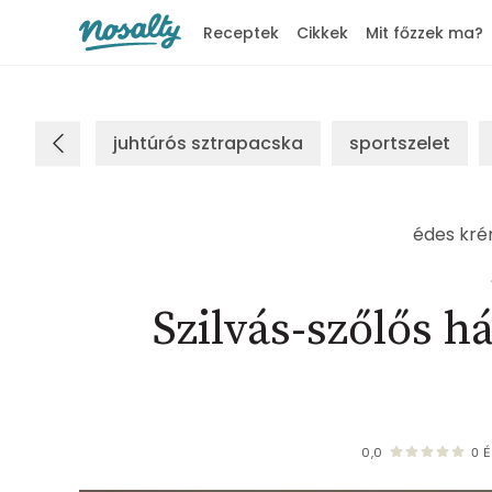
Receptek
Cikkek
Mit főzzek ma?
Nosalty
juhtúrós sztrapacska
sportszelet
édes kr
Szilvás-szőlős h
0,0
0
É