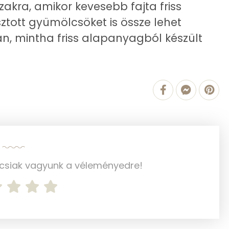
3.3 g
zakra, amikor kevesebb fajta friss
ztott gyümölcsöket is össze lehet
2 g
n, mintha friss alapanyagból készült
1 g
0 g
13 mg
287.3 g
ncsiak vagyunk a véleményedre!
1 mg
2 mg
124 mg