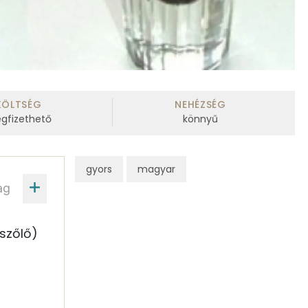
KÖLTSÉG
NEHÉZSÉG
gfizethető
könnyű
gyors
magyar
ag
 szőlő)