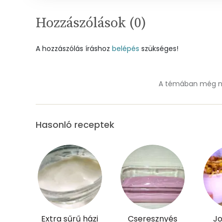
Vas
Hozzászólások (
0
)
Magnézium
A hozzászólás íráshoz
belépés
szükséges!
Foszfor
A témában még ne
Nátrium
Réz
Hasonló receptek
Mangán
Szénhidrát
Összesen
Cukor
Extra sűrű házi
Cseresznyés
Jo