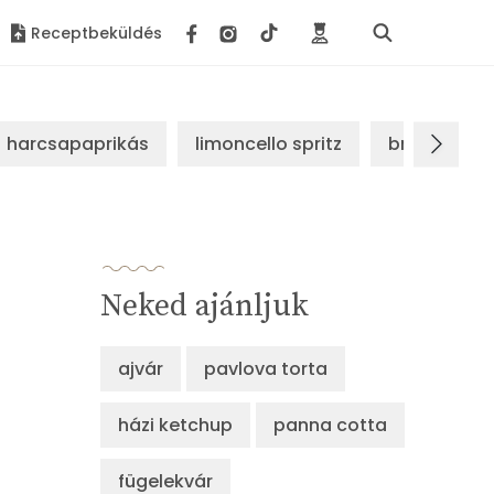
Receptbeküldés
harcsapaprikás
limoncello spritz
brassói sz
Neked ajánljuk
ajvár
pavlova torta
házi ketchup
panna cotta
fügelekvár