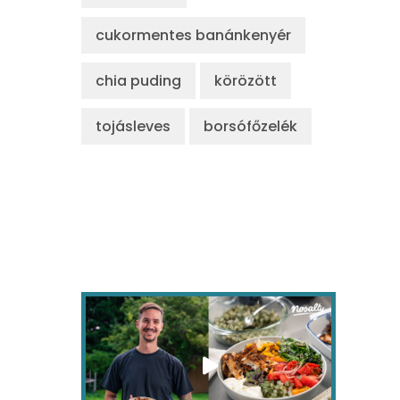
cukormentes banánkenyér
chia puding
körözött
tojásleves
borsófőzelék