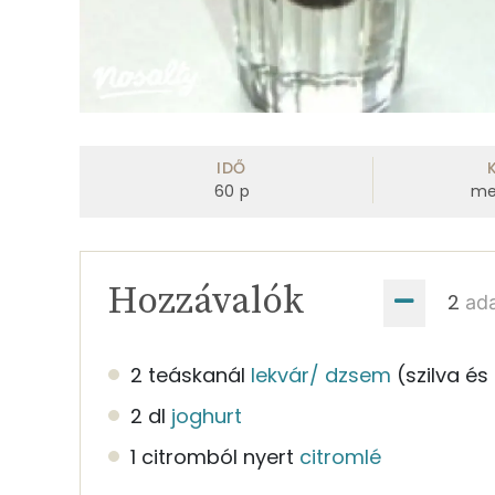
IDŐ
60
p
me
Hozzávalók
ad
2 teáskanál
lekvár/ dzsem
(szilva és
2 dl
joghurt
1 citromból nyert
citromlé