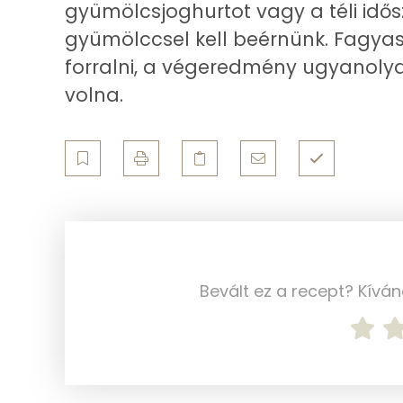
Összesen
gyümölcsjoghurtot vagy a téli idős
gyümölccsel kell beérnünk. Fagyas
Telített zsírsav
forralni, a végeredmény ugyanolya
Egyszeresen telítetlen zsírsav:
volna.
Többszörösen telítetlen zsírsav
Koleszterin
Ásványi anyagok
Összesen
Bevált ez a recept? Kívá
Cink
Szelén
Kálcium