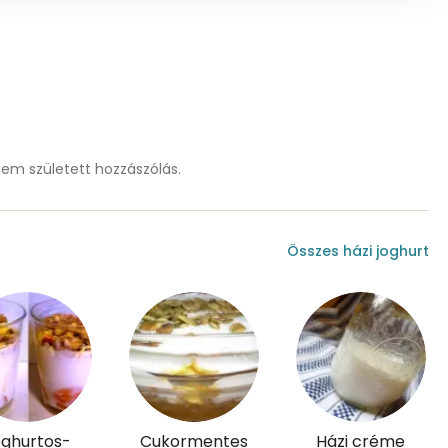
0 mg
14 mg
98 mg
m született hozzászólás.
49 mg
0 mg
Összes házi joghurt
0 mg
11.5 g
9 mg
ghurtos-
Cukormentes
Házi créme