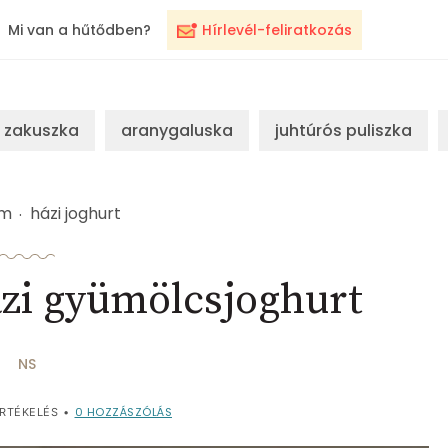
Mi van a hűtődben?
Hírlevél-feliratkozás
zakuszka
aranygaluska
juhtúrós puliszka
ém
házi joghurt
ázi gyümölcsjoghurt
NS
0
HOZZÁSZÓLÁS
RTÉKELÉS
•