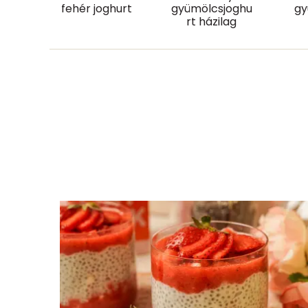
fehér joghurt
gyümölcsjoghu
gy
Élelmi rost
rt házilag
Víz
Összesen
Vitaminok
Összesen
A vitamin (RAE):
B6 vitamin:
B12 Vitamin:
E vitamin: