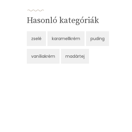
Hasonló kategóriák
zselé
karamellkrém
puding
vaníliakrém
madártej