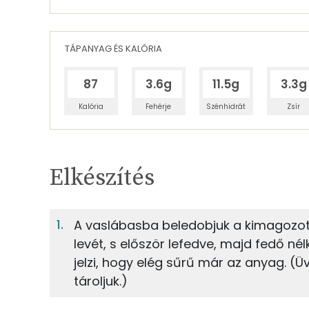
TÁPANYAG ÉS KALÓRIA
87
3.6g
11.5g
3.3g
Kalória
Fehérje
Szénhidrát
Zsír
Egy adagban
2
TÁPANYAGTARTALOM
Elkészítés
3%
Fehérje
S
Egy adagban
2
A vaslábasba beledobjuk a kimagozott
levét, s először lefedve, majd fedő né
3%
9%
8g
lekvár/ dzsem
Fehérje
Szénhidrát
jelzi, hogy elég sűrű már az anyag. (
tároljuk.)
100g
joghurt
TOP ásványi anyagok