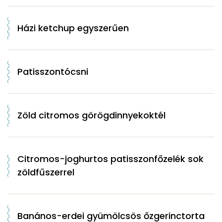
Házi ketchup egyszerűen
Patisszontócsni
Zöld citromos görögdinnyekoktél
Citromos-joghurtos patisszonfőzelék sok
zöldfűszerrel
Banános-erdei gyümölcsös őzgerinctorta