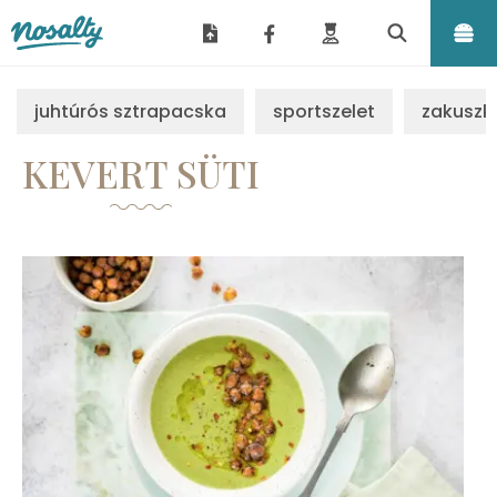
Nosalty
juhtúrós sztrapacska
sportszelet
zakuszk
KEVERT SÜTI