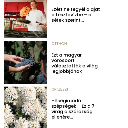
Ezért ne tegyél olajat
a tésztavízbe – a
séfek szerint...
OTTHON
Ezt a magyar
vörösbort
választották a világ
legjobbjának
GRILLEZZ!
Hőségimádó
szépségek – Ez a 7
virág a szárazság
ellenére...