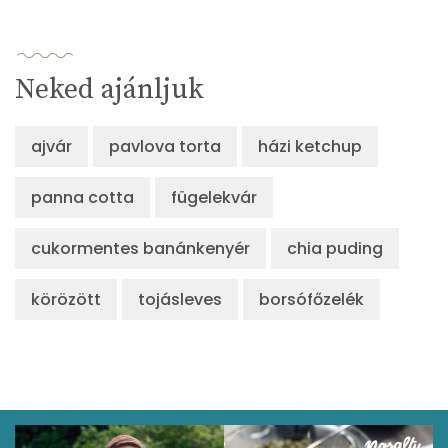
Neked ajánljuk
ajvár
pavlova torta
házi ketchup
panna cotta
fügelekvár
cukormentes banánkenyér
chia puding
körözött
tojásleves
borsófőzelék