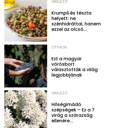
GRILLEZZ!
Krumpli és tészta
helyett: ne
szénhidráttal, hanem
ezzel az olcsó...
OTTHON
Ezt a magyar
vörösbort
választották a világ
legjobbjának
GRILLEZZ!
Hőségimádó
szépségek – Ez a 7
virág a szárazság
ellenére...