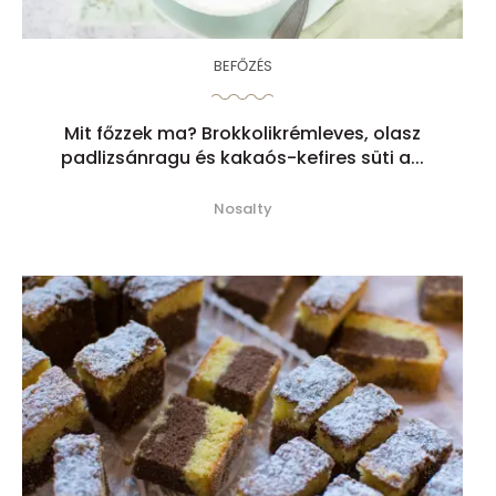
BEFŐZÉS
Mit főzzek ma? Brokkolikrémleves, olasz
padlizsánragu és kakaós-kefires süti a...
Nosalty