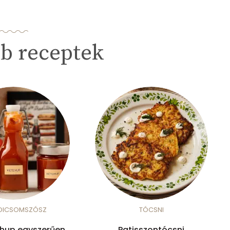
b receptek
DICSOMSZÓSZ
TÓCSNI
chup egyszerűen
Patisszontócsni