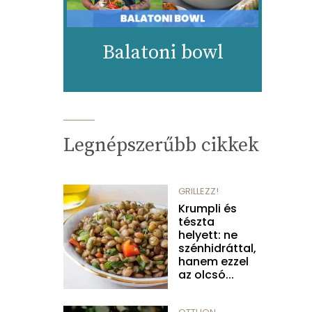
Balatoni bowl
Legnépszerűbb cikkek
GRILLEZZ!
Krumpli és
tészta
helyett: ne
szénhidráttal,
hanem ezzel
az olcsó...