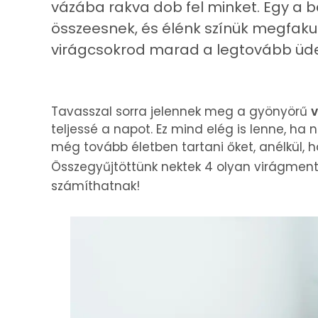
vázába rakva dob fel minket. Egy a 
összeesnek, és élénk színük megfakul
virágcsokrod marad a legtovább üd
Tavasszal sorra jelennek meg a gyönyörű
v
teljessé a napot. Ez mind elég is lenne, ha
még tovább életben tartani őket, anélkül,
Összegyűjtöttünk nektek 4 olyan virágment
számíthatnak!