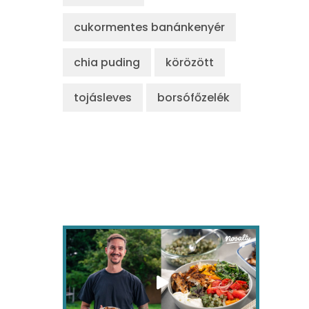
cukormentes banánkenyér
chia puding
körözött
tojásleves
borsófőzelék