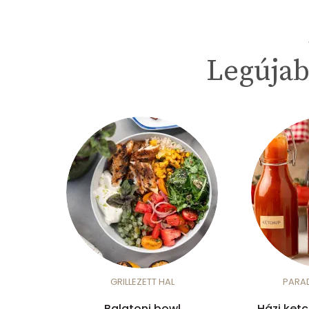
Legújab
GRILLEZETT HAL
PARA
Balatoni bowl
Házi ket