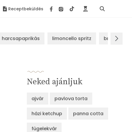
Receptbeküldés
harcsapaprikás
limoncello spritz
brassói sz
Neked ajánljuk
ajvár
pavlova torta
házi ketchup
panna cotta
fügelekvár