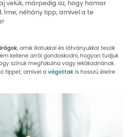
baj velük, márpedig az, hogy hamar
. Íme, néhány tipp, amivel a te
e!
irágok
, amik illatukkal és látványukkal teszik
 nem kellene arról gondoskodni, hogyan tudjuk
 hogy színük megfakulna vagy lekókadnának.
ő tippet, amivel a
vágottak
is hosszú életre