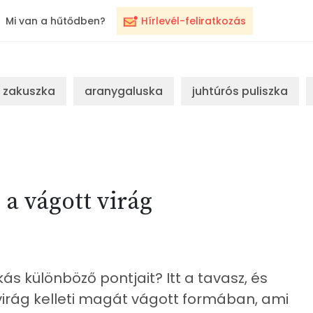
Mi van a hűtődben?
Hírlevél-feliratkozás
zakuszka
aranygaluska
juhtúrós puliszka
 a vágott virág
akás különböző pontjait? Itt a tavasz, és
irág kelleti magát vágott formában, ami