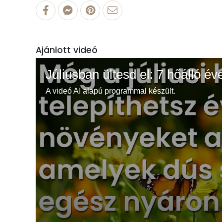
Ajánlott videó
Júliusban ültesd el: 7 hőálló év
A videó AI alapú programmal készült.