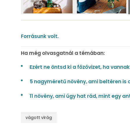
Forrásunk volt.
Ha még olvasgatnál a témában:
Ezért ne öntsd ki a főzővizet, ha vann
5 nagyméretű növény, ami beltéren is
11 növény, ami úgy hat rád, mint egy a
vágott virág