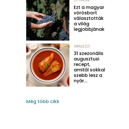
OTTHON
Ezt a magyar
vörösbort
választották
a világ
legjobbjának
GRILLEZZ!
31 szezonális
augusztusi
recept,
amitől sokkal
szebb lesz a
nyár...
Még több cikk