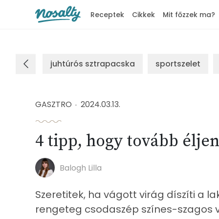
Receptek
Cikkek
Mit főzzek ma?
Nosalty
juhtúrós sztrapacska
sportszelet
GASZTRO
2024.03.13.
4 tipp, hogy tovább éljen
Balogh Lilla
Szeretitek, ha vágott virág díszíti a l
rengeteg csodaszép színes-szagos v