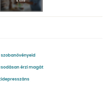
4 fotó
ak szobanövényeid
 csodásan érzi magát
ntidepresszáns