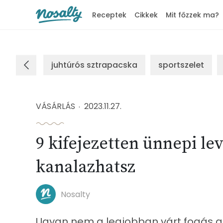
Receptek
Cikkek
Mit főzzek ma?
Nosalty
juhtúrós sztrapacska
sportszelet
VÁSÁRLÁS
2023.11.27.
9 kifejezetten ünnepi lev
kanalazhatsz
Nosalty
Ugyan nem a legjobban várt fogás a