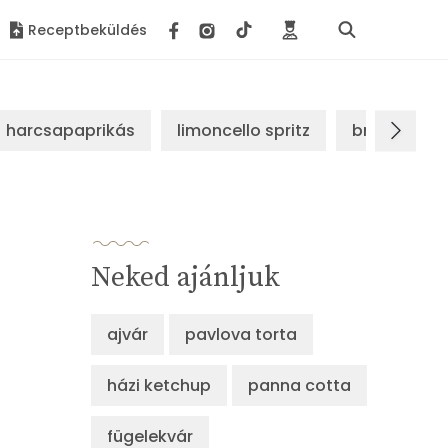
Receptbeküldés
harcsapaprikás
limoncello spritz
brassói sz
Neked ajánljuk
ajvár
pavlova torta
házi ketchup
panna cotta
fügelekvár