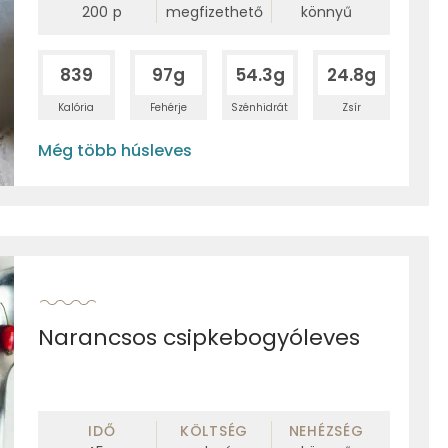
200
p
megfizethető
könnyű
839
97g
54.3g
24.8g
Kalória
Fehérje
Szénhidrát
Zsír
Még több húsleves
Narancsos csipkebogyóleves
IDŐ
KÖLTSÉG
NEHÉZSÉG