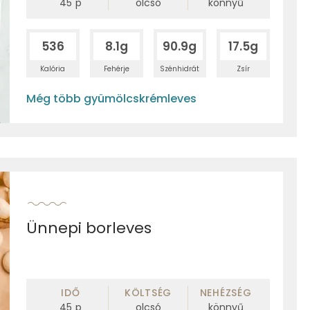
45
p
olcsó
könnyű
536
8.1g
90.9g
17.5g
Kalória
Fehérje
Szénhidrát
Zsír
Még több gyümölcskrémleves
Ünnepi borleves
IDŐ
KÖLTSÉG
NEHÉZSÉG
45
p
olcsó
könnyű