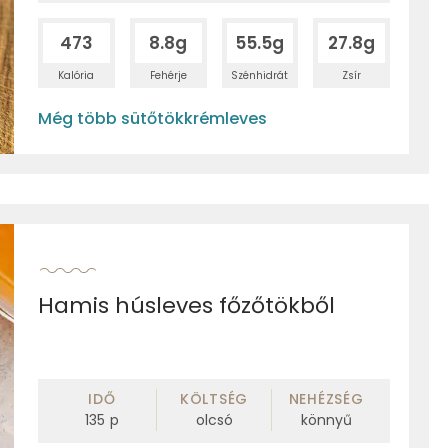
473
8.8g
55.5g
27.8g
Kalória
Fehérje
Szénhidrát
Zsír
Még több sütőtökkrémleves
Hamis húsleves főzőtökből
IDŐ
KÖLTSÉG
NEHÉZSÉG
135
p
olcsó
könnyű