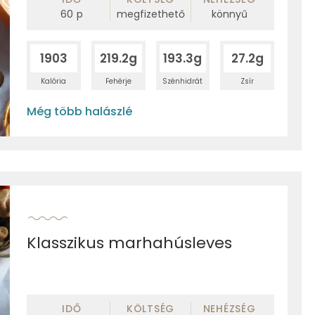
60
p
megfizethető
könnyű
1903
219.2g
193.3g
27.2g
Kalória
Fehérje
Szénhidrát
Zsír
Még több halászlé
Klasszikus marhahúsleves
IDŐ
KÖLTSÉG
NEHÉZSÉG