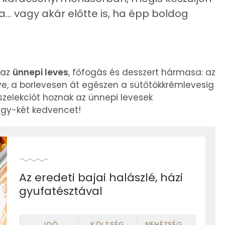
.. vagy akár előtte is, ha épp boldog
 az
ünnepi leves
, főfogás és desszert hármasa: az
dve, a borlevesen át egészen a sütőtökkrémlevesig
szelekciót hoznak az ünnepi levesek
egy-két kedvencet!
Az eredeti bajai halászlé, házi
gyufatésztával
IDŐ
KÖLTSÉG
NEHÉZSÉG