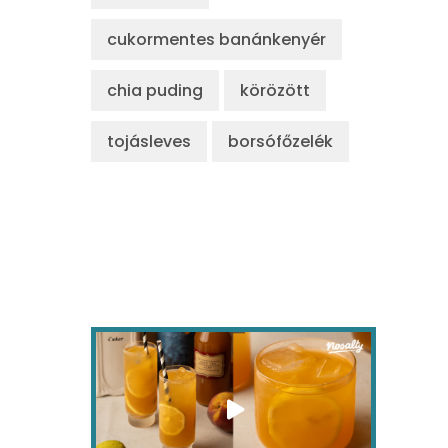
cukormentes banánkenyér
chia puding
körözött
tojásleves
borsófőzelék