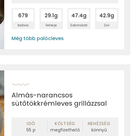
679
29.1g
47.4g
42.9g
Kalória
Fehérje
Szénhidrát
Zsír
Még több palócleves
Almás-narancsos
sütőtökkrémleves grillázzsal
IDŐ
KÖLTSÉG
NEHÉZSÉG
55
p
megfizethető
könnyű