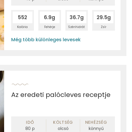
552
6.9g
36.7g
29.5g
Kalória
Fehérje
Szénhidrát
Zsír
Még több különleges levesek
Az eredeti palócleves receptje
IDŐ
KÖLTSÉG
NEHÉZSÉG
80
p
olcsó
könnyű