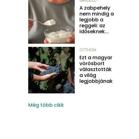
GRILLEZZ!
A zabpehely
nem mindig a
legjobb a
reggeli: az
időseknek...
OTTHON
Ezt a magyar
vörösbort
választották
a világ
legjobbjának
Még több cikk