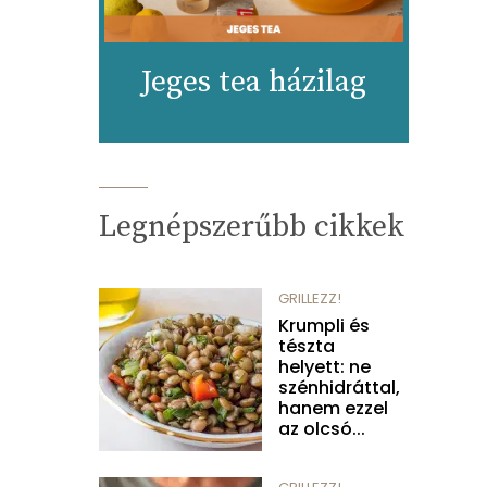
Jeges tea házilag
Legnépszerűbb cikkek
GRILLEZZ!
Krumpli és
tészta
helyett: ne
szénhidráttal,
hanem ezzel
az olcsó...