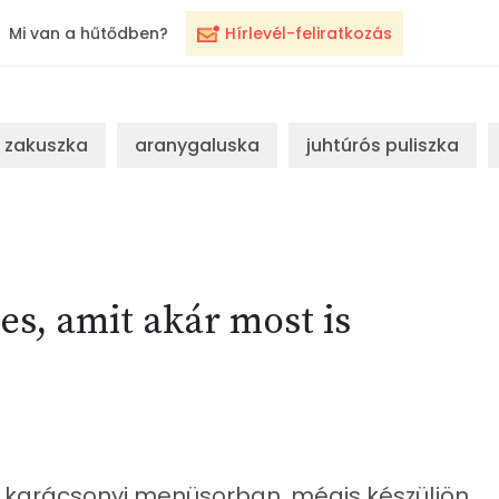
Mi van a hűtődben?
Hírlevél-feliratkozás
zakuszka
aranygaluska
juhtúrós puliszka
es, amit akár most is
 karácsonyi menüsorban, mégis készüljön