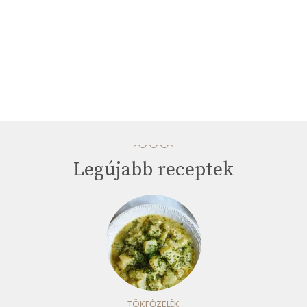
Legújabb receptek
TÖKFŐZELÉK