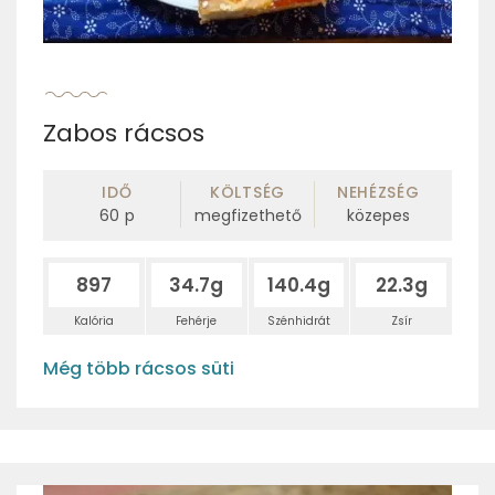
Zabos rácsos
IDŐ
KÖLTSÉG
NEHÉZSÉG
60
p
megfizethető
közepes
897
34.7g
140.4g
22.3g
Kalória
Fehérje
Szénhidrát
Zsír
Még több rácsos süti