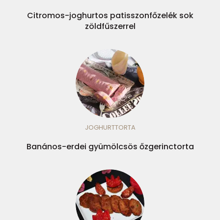
Citromos-joghurtos patisszonfőzelék sok
zöldfűszerrel
JOGHURTTORTA
Banános-erdei gyümölcsös őzgerinctorta