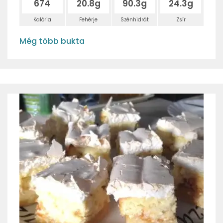
674
20.8g
90.3g
24.3g
Kalória
Fehérje
Szénhidrát
Zsír
Még több bukta