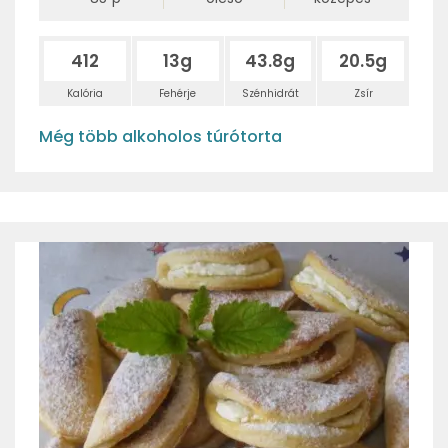
412
13g
43.8g
20.5g
Kalória
Fehérje
Szénhidrát
Zsír
Még több alkoholos túrótorta