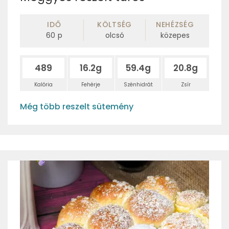
IDŐ
KÖLTSÉG
NEHÉZSÉG
60
p
olcsó
közepes
489
16.2g
59.4g
20.8g
Kalória
Fehérje
Szénhidrát
Zsír
Még több reszelt sütemény