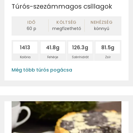
Túrós-szezámmagos csillagok
IDŐ
KÖLTSÉG
NEHÉZSÉG
60
p
megfizethető
könnyű
1413
41.8g
126.3g
81.5g
Kalória
Fehérje
Szénhidrát
Zsír
Még több túrós pogácsa