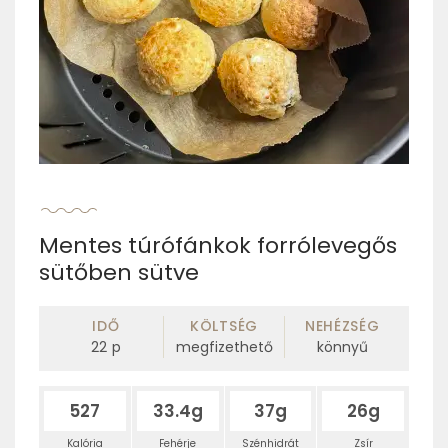
Mentes túrófánkok forrólevegős
sütőben sütve
IDŐ
KÖLTSÉG
NEHÉZSÉG
22
p
megfizethető
könnyű
527
33.4g
37g
26g
Kalória
Fehérje
Szénhidrát
Zsír