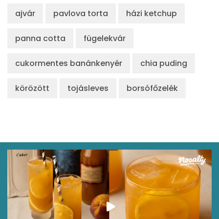
ajvár
pavlova torta
házi ketchup
panna cotta
fügelekvár
cukormentes banánkenyér
chia puding
körözött
tojásleves
borsófőzelék