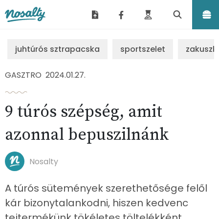
Nosalty
juhtúrós sztrapacska
sportszelet
zakuszk
GASZTRO
2024.01.27.
9 túrós szépség, amit
azonnal bepuszilnánk
Nosalty
A túrós sütemények szerethetősége felől
kár bizonytalankodni, hiszen kedvenc
tejtermékünk tökéletes töltelékként