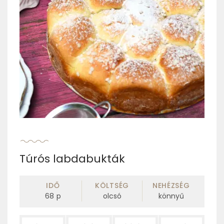
Túrós labdabukták
IDŐ
KÖLTSÉG
NEHÉZSÉG
68
p
olcsó
könnyű