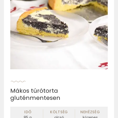
Mákos túrótorta
gluténmentesen
IDŐ
KÖLTSÉG
NEHÉZSÉG
85
p
olcsó
közepes