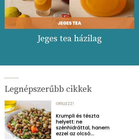
Jeges tea házilag
Legnépszerűbb cikkek
GRILLEZZ!
Krumpli és tészta
helyett: ne
szénhidráttal, hanem
ezzel az olcsó...