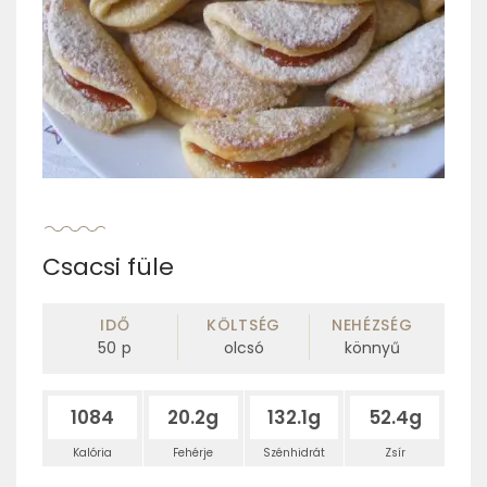
Csacsi füle
IDŐ
KÖLTSÉG
NEHÉZSÉG
50
p
olcsó
könnyű
1084
20.2g
132.1g
52.4g
Kalória
Fehérje
Szénhidrát
Zsír