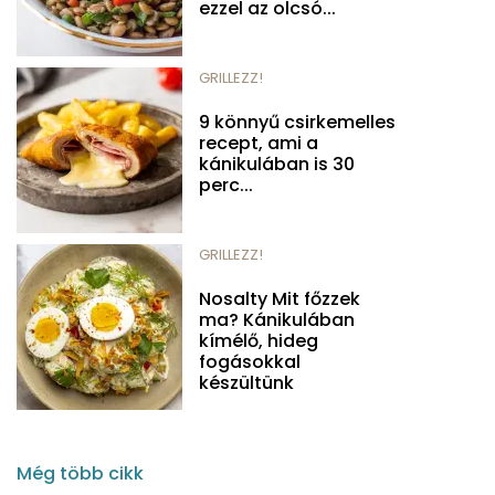
ezzel az olcsó...
GRILLEZZ!
9 könnyű csirkemelles
recept, ami a
kánikulában is 30
perc...
GRILLEZZ!
Nosalty Mit főzzek
ma? Kánikulában
kímélő, hideg
fogásokkal
készültünk
Még több cikk