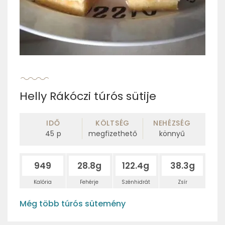
Helly Rákóczi túrós sütije
IDŐ
KÖLTSÉG
NEHÉZSÉG
45
p
megfizethető
könnyű
949
28.8g
122.4g
38.3g
Kalória
Fehérje
Szénhidrát
Zsír
Még több túrós sütemény