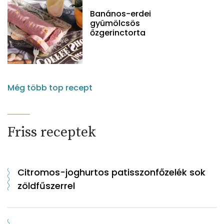
Banános-erdei
gyümölcsös
őzgerinctorta
Még több top recept
Friss receptek
Citromos-joghurtos patisszonfőzelék sok
zöldfűszerrel