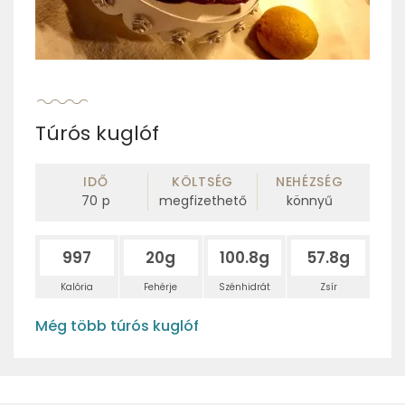
Túrós kuglóf
IDŐ
KÖLTSÉG
NEHÉZSÉG
70
p
megfizethető
könnyű
997
20g
100.8g
57.8g
Kalória
Fehérje
Szénhidrát
Zsír
Még több túrós kuglóf