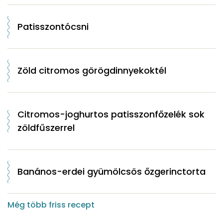
Patisszontócsni
Zöld citromos görögdinnyekoktél
Citromos-joghurtos patisszonfőzelék sok
zöldfűszerrel
Banános-erdei gyümölcsös őzgerinctorta
Még több friss recept