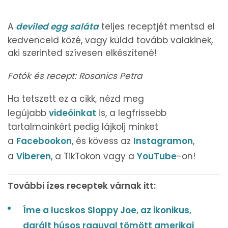
A
deviled egg saláta
teljes receptjét mentsd el
kedvenceid közé, vagy küldd tovább valakinek,
aki szerinted szívesen elkészítené!
Fotók és recept: Rosanics Petra
Ha tetszett ez a cikk, nézd meg
legújabb
videóinkat
is, a legfrissebb
tartalmainkért pedig lájkolj minket
a
Facebookon
, és kövess az
Instagramon
,
a
Viberen
, a TikTokon vagy a
YouTube
-on!
További ízes receptek várnak itt:
Íme a lucskos Sloppy Joe, az ikonikus,
darált húsos raguval tömött amerikai