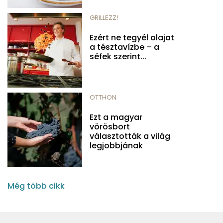
GRILLEZZ!
Ezért ne tegyél olajat
a tésztavízbe – a
séfek szerint...
OTTHON
Ezt a magyar
vörösbort
választották a világ
legjobbjának
Még több cikk