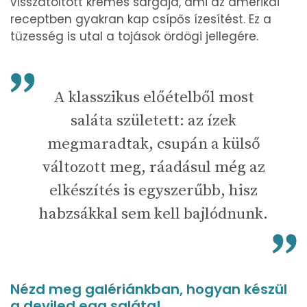
visszatöltött krémes sárgája, ami az amerikai
receptben gyakran kap csípős ízesítést. Ez a
tüzesség is utal a tojások ördögi jellegére.
A klasszikus előételből most
saláta született: az ízek
megmaradtak, csupán a külső
változott meg, ráadásul még az
elkészítés is egyszerűbb, hisz
habzsákkal sem kell bajlódnunk.
Nézd meg galériánkban, hogyan készül
a deviled egg saláta!