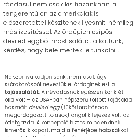
ráadásul nem csak kis hazánkban: a
tengerentúlon az amerikaiak is
előszeretettel készítenek ilyesmit, némileg
más ízesítéssel. Az ördögien csípős
deviled eggből most salátát alkottunk,
kérdés, hogy bele mertek-e tunkolni...
Ne szörnyűlködjön senki, nem csak úgy
szórakozásból neveztük el ördöginek ezt a
tojássalátát
. A névadásnak egészen konkrét
oka volt – az USA-ban népszerű töltött tojásokra
használt
deviled egg
(tükörfordításban
megördögözött tojások) angol kifejezés volt az
ötletgazda. A koncepció biztos mindenkinek
ismerős: kikapart, majd a fehérjébe habzsákkal