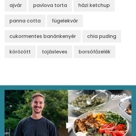
ajvár
pavlova torta
házi ketchup
panna cotta
fügelekvár
cukormentes banánkenyér
chia puding
körözött
tojásleves
borsófőzelék