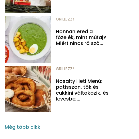
GRILLEZZ!
Honnan ered a
főzelék, mint műfaj?
Miért nincs rá szó...
GRILLEZZ!
Nosalty Heti Menü:
patisszon, tök és
cukkini váltakozik, és
levesbe,...
Még több cikk