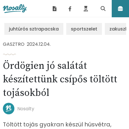
Nosalty
juhtúrós sztrapacska
sportszelet
zakuszk
GASZTRO
2024.12.04.
Ördögien jó salátát
készítettünk csípős töltött
tojásokból
Nosalty
Töltött tojás gyakran készül húsvétra,