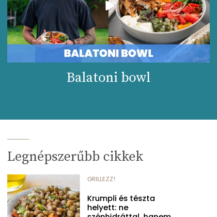
Balatoni bowl
Legnépszerűbb cikkek
GRILLEZZ!
Krumpli és tészta
helyett: ne
szénhidráttal, hanem