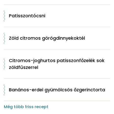
Patisszontócsni
Zöld citromos görögdinnyekoktél
Citromos-joghurtos patisszonfőzelék sok
zöldfűszerrel
Banános-erdei gyümölcsös őzgerinctorta
Még több friss recept