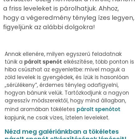
a friss leveleket is párolhatjuk. Ahhoz,
hogy a végeredmény tényleg ízes legyen,
figyeljünk az alábbi dolgokra!
Annak ellenére, milyen egyszerű feladatnak
tűnik a
párolt spenót
elkészítése, több ponton is
hiba csúszhat az egyenletbe: mivel maguk a
zöld levelek is gyengédek, és ízük is hasonlóan
„sérülékeny”, érdemes tényleg odafigyelni,
hogyan bánunk velük. Tartózkodjunk a nagyon
agresszív módszerektől, hogy mind állagban,
mind aromában tökéletes
párolt spenótot
kapjunk, ne csak vizes, íztelen leveleket.
Nézd meg galériánkban a tökéletes