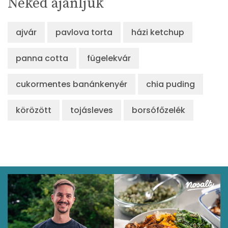
Neked ajánljuk
ajvár
pavlova torta
házi ketchup
panna cotta
fügelekvár
cukormentes banánkenyér
chia puding
körözött
tojásleves
borsófőzelék