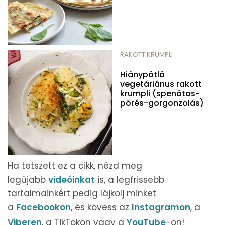
RAKOTT KRUMPLI
Hiánypótló
vegetáriánus rakott
krumpli (spenótos-
pórés-gorgonzolás)
Ha tetszett ez a cikk, nézd meg
legújabb
videóinkat
is, a legfrissebb
tartalmainkért pedig lájkolj minket
a
Facebookon
, és kövess az
Instagramon
, a
Viberen
, a TikTokon vagy a
YouTube
-on!