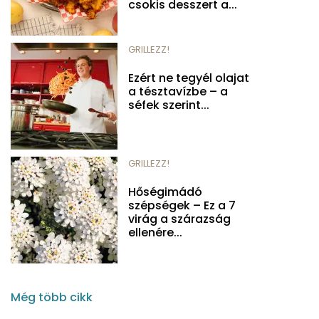
csokis desszert a...
GRILLEZZ!
Ezért ne tegyél olajat
a tésztavízbe – a
séfek szerint...
GRILLEZZ!
Hőségimádó
szépségek – Ez a 7
virág a szárazság
ellenére...
Még több cikk