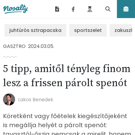
Nosalty
juhtúrós sztrapacska
sportszelet
zakuszk
GASZTRO
2024.03.05.
5 tipp, amitől tényleg finom
lesz a frissen párolt spenót
Lakos Benedek
Köretként vagy főételek kiegészítőjeként
is megállja helyét a párolt spenót:
tavasztól-őszig nemcsak a mirelit, hanem