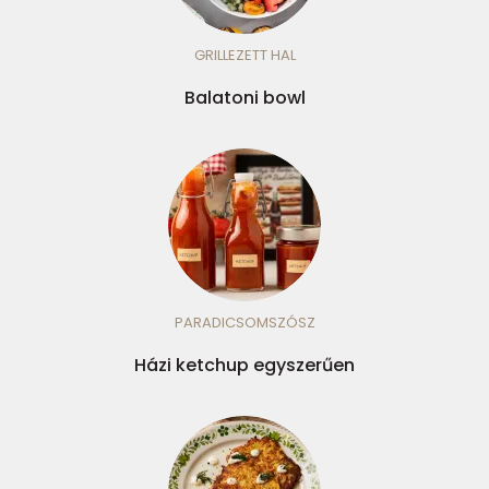
GRILLEZETT HAL
Balatoni bowl
PARADICSOMSZÓSZ
Házi ketchup egyszerűen