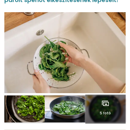
párolt spenót elkészítésének lépéseit!
5 fotó