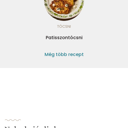
TÓCSNI
Patisszontócsni
Még több recept