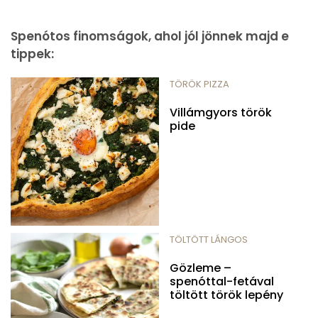
Spenótos finomságok, ahol jól jönnek majd e
tippek:
TÖRÖK PIZZA
Villámgyors török
pide
TÖLTÖTT LÁNGOS
Gözleme –
spenóttal-fetával
töltött török lepény