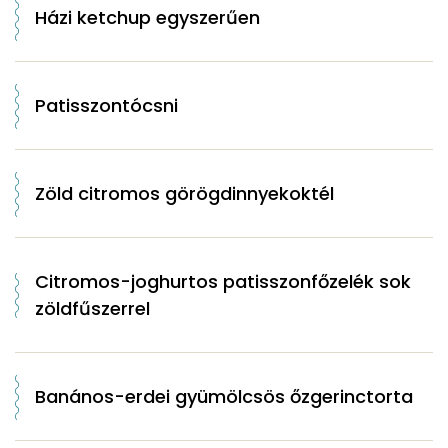
Házi ketchup egyszerűen
Patisszontócsni
Zöld citromos görögdinnyekoktél
Citromos-joghurtos patisszonfőzelék sok
zöldfűszerrel
Banános-erdei gyümölcsös őzgerinctorta