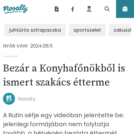
Nosalty
juhtúrós sztrapacska
sportszelet
zakuszk
NYÁR VAN!
2024.06.11.
Bezár a Konyhafőnökből is
ismert szakács étterme
Nosalty
A Rutin séfje egy videóban jelentette be:
jelenlegi formájában nem folytatja
tovább, a hétvégén bezárta éttermét.