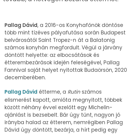
Pallag Dávid
, a 2016-os Konyhafőnök döntőse
több mint tízéves pályafutása során Budapest
belvárosától Saint Tropez-n át a Balatonig
számos konyhán megfordult. Végül a járvány
döntött helyette: az elbocsátások és
étterembezárások idején feleségével, Pallag
Fannival saját helyet nyitottak Budaörsön, 2020
decemberében.
Pallag Dávid
étterme, a
Rutin
számos
elismerést kapott, amióta megnyitott, többek
között néhány évvel ezelőtt egy Michelin-
ajánlást is bezsebelt. Bár úgy tűnt, nagyon jó
irányba halad az étterem, nemrégiben Pallag
Dávid úgy döntött, bezárja, a hírt pedig egy