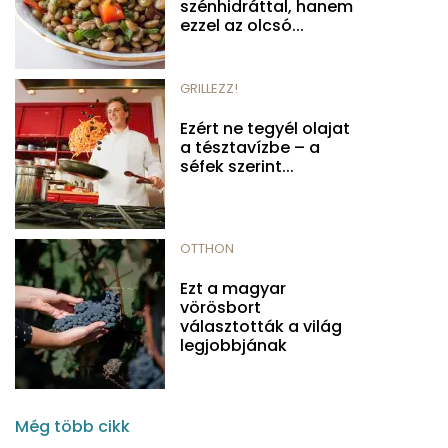
szénhidráttal, hanem
ezzel az olcsó...
GRILLEZZ!
Ezért ne tegyél olajat
a tésztavízbe – a
séfek szerint...
OTTHON
Ezt a magyar
vörösbort
választották a világ
legjobbjának
Még több cikk