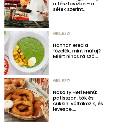
a tésztavízbe – a
séfek szerint...
GRILLEZZ!
Honnan ered a
főzelék, mint műfaj?
Miért nincs rá szó...
GRILLEZZ!
Nosalty Heti Menü:
patisszon, tök és
cukkini váltakozik, és
levesbe,...