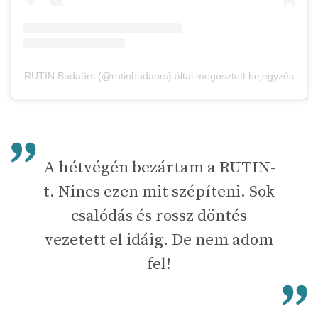
RUTIN Budaörs (@rutinbudaors) által megosztott bejegyzés
A hétvégén bezártam a RUTIN-
t. Nincs ezen mit szépíteni. Sok
csalódás és rossz döntés
vezetett el idáig. De nem adom
fel!