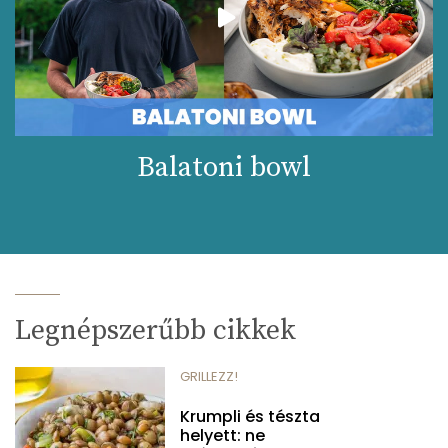
Balatoni bowl
Legnépszerűbb cikkek
GRILLEZZ!
Krumpli és tészta
helyett: ne