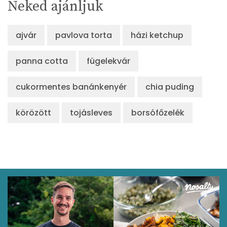
Neked ajánljuk
ajvár
pavlova torta
házi ketchup
panna cotta
fügelekvár
cukormentes banánkenyér
chia puding
körözött
tojásleves
borsófőzelék