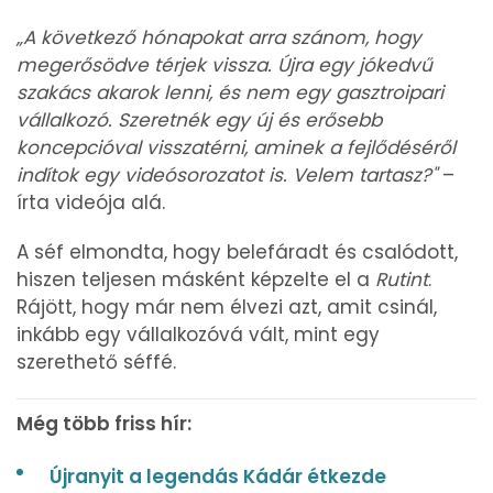
„A következő hónapokat arra szánom, hogy
megerősödve térjek vissza. Újra egy jókedvű
szakács akarok lenni, és nem egy gasztroipari
vállalkozó. Szeretnék egy új és erősebb
koncepcióval visszatérni, aminek a fejlődéséről
indítok egy videósorozatot is. Velem tartasz?"
–
írta videója alá.
A séf elmondta, hogy belefáradt és csalódott,
hiszen teljesen másként képzelte el a
Rutint
.
Rájött, hogy már nem élvezi azt, amit csinál,
inkább egy vállalkozóvá vált, mint egy
szerethető séffé.
Még több friss hír:
Újranyit a legendás Kádár étkezde