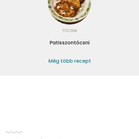
TÓCSNI
Patisszontócsni
Még több recept