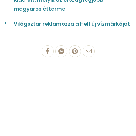
magyaros étterme
Világsztár reklámozza a Hell új vízmárkáját