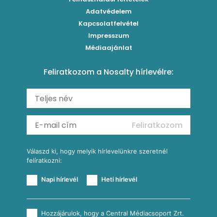
Paradicsomos húsgombóc
Klasszikus paprikás krumpli
Grillezettkukorica-saláta fűszeres garnélanyársakkal
Egytálételek
Adatvédelem
Brassói
Szaftos paprikás csirke
Kapcsolatfelvétel
Kukoricás-újhagymás lepény
Levesek
Impresszum
Roston csirkemell
Sült paprikás alfredo
Kukoricás tortilla
Torták
Médiaajánlat
Amerikai palacsinta
Paprikás-juhtúrós hajtovány
Csirkés-kukoricás pite
Tésztareceptek
Feliratkozom a Nosalty hírlevélre:
Carbonara
Shakshuka
Mexikói húsleves kukorica salsával
Saláták
Ratatouille
Almás-kéksajtos kukoricasaláta
Köretek
Mexikói kukoricasaláta
Reggeli receptek
Feliratkozom
További receptkategóriák
Válaszd ki, hogy melyik hírlevelünkre szeretnél
felíratkozni:
Napi hírlevél
Heti hírlevél
Hozzájárulok, hogy a Central Médiacsoport Zrt.