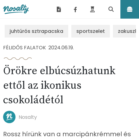
Nosalty
juhtúrós sztrapacska
sportszelet
zakuszk
FÉLIDŐS FALATOK
2024.06.19.
Örökre elbúcsúzhatunk
ettől az ikonikus
csokoládétól
Nosalty
Rossz hírünk van a marcipánkrémmel és