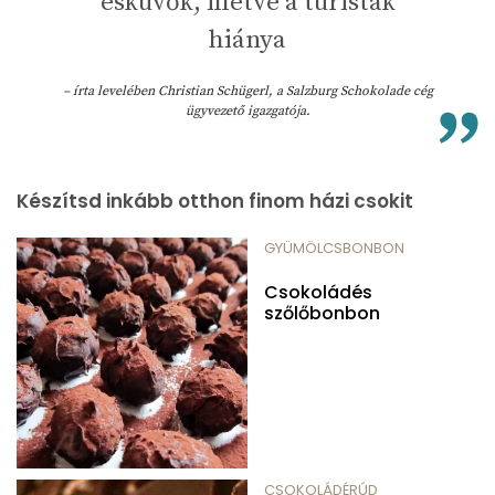
esküvők, illetve a turisták
hiánya
– írta levelében Christian Schügerl, a Salzburg Schokolade cég
ügyvezető igazgatója.
Készítsd inkább otthon finom házi csokit
GYÜMÖLCSBONBON
Csokoládés
szőlőbonbon
CSOKOLÁDÉRÚD