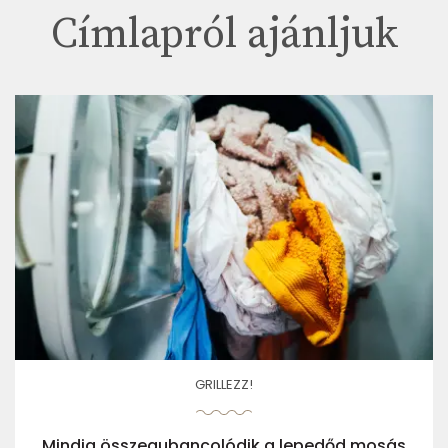
Címlapról ajánljuk
GRILLEZZ!
Mindig összegubancolódik a lepedőd mosás