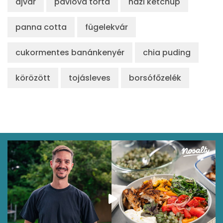
ajvár
pavlova torta
házi ketchup
panna cotta
fügelekvár
cukormentes banánkenyér
chia puding
körözött
tojásleves
borsófőzelék