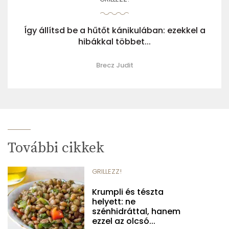
Így állítsd be a hűtőt kánikulában: ezekkel a
hibákkal többet...
Brecz Judit
További cikkek
GRILLEZZ!
Krumpli és tészta
helyett: ne
szénhidráttal, hanem
ezzel az olcsó...