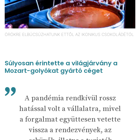
ÖRÖKRE ELBÚCSÚZHATUNK ETTŐL AZ IKONIKUS CSOKOLÁDÉTÓL
Súlyosan érintette a világjárvány a
Mozart-golyókat gyártó céget
A pandémia rendkívül rossz
hatással volt a vállalatra, mivel
a forgalmat együttesen vetette
vissza a rendezvények, az