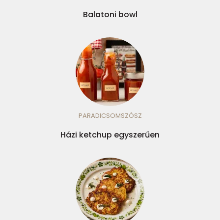
Balatoni bowl
PARADICSOMSZÓSZ
Házi ketchup egyszerűen