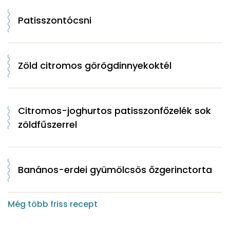
Patisszontócsni
Zöld citromos görögdinnyekoktél
Citromos-joghurtos patisszonfőzelék sok
zöldfűszerrel
Banános-erdei gyümölcsös őzgerinctorta
Még több friss recept