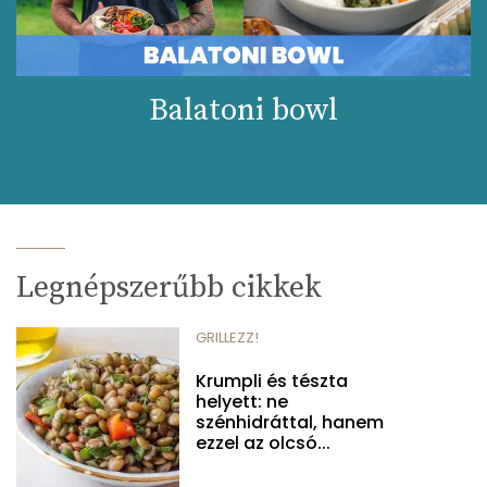
Balatoni bowl
Legnépszerűbb cikkek
GRILLEZZ!
Krumpli és tészta
helyett: ne
szénhidráttal, hanem
ezzel az olcsó...