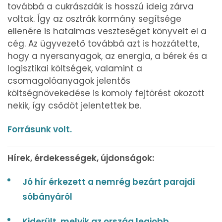
továbbá a cukrászdák is hosszú ideig zárva
voltak. Így az osztrák kormány segítsége
ellenére is hatalmas veszteséget könyvelt el a
cég. Az ügyvezető továbbá azt is hozzátette,
hogy a nyersanyagok, az energia, a bérek és a
logisztikai költségek, valamint a
csomagolóanyagok jelentős
költségnövekedése is komoly fejtörést okozott
nekik, így csődöt jelentettek be.
Forrásunk volt.
Hírek, érdekességek, újdonságok:
Jó hír érkezett a nemrég bezárt parajdi
sóbányáról
Kiderült, melyik az ország legjobb