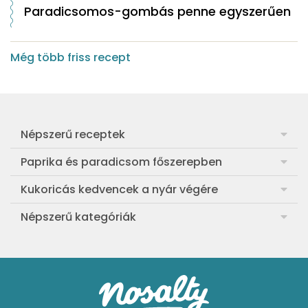
Paradicsomos-gombás penne egyszerűen
Még több friss recept
Népszerű receptek
Frankfurti leves
Paprika és paradicsom főszerepben
Egyszerű muffin
Pan con Tomate
Kukoricás kedvencek a nyár végére
Aranygaluska
Paradicsom és paprika eltevése télre
Legfinomabb főtt kukorica
Népszerű kategóriák
Egyszerű paradicsomleves
Mézes-mascarponés sült paradicsom
Ropogós kukoricás fritters
Ebéd receptek
Egyszerű krumplifőzelék
Paradicsomos húsgombóc
Bang bang kukorica
Aprósütemények
Klasszikus madártej
Paradicsomos flat tart leveles tésztából
Szójás-vajas grillkukoricák
Sütemények
Fasírt