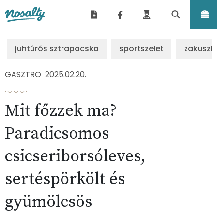
Nosalty
juhtúrós sztrapacska
sportszelet
zakuszk
GASZTRO
2025.02.20.
Mit főzzek ma?
Paradicsomos
csicseriborsóleves,
sertéspörkölt és
gyümölcsös