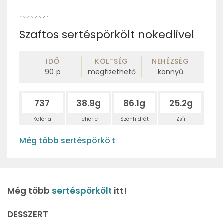
Szaftos sertéspörkölt nokedlivel
IDŐ
KÖLTSÉG
NEHÉZSÉG
90
p
megfizethető
könnyű
737
38.9g
86.1g
25.2g
Kalória
Fehérje
Szénhidrát
Zsír
Még több sertéspörkölt
Még több
sertéspörkölt
itt!
DESSZERT