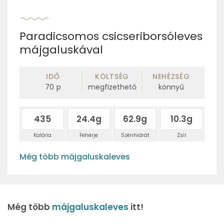
Paradicsomos csicseriborsóleves
májgaluskával
IDŐ
KÖLTSÉG
NEHÉZSÉG
70
p
megfizethető
könnyű
435
24.4g
62.9g
10.3g
Kalória
Fehérje
Szénhidrát
Zsír
Még több májgaluskaleves
Még több
májgaluskaleves
itt!