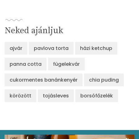
Neked ajánljuk
ajvár
pavlova torta
házi ketchup
panna cotta
fügelekvár
cukormentes banánkenyér
chia puding
körözött
tojásleves
borsófőzelék