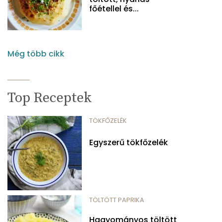
főétellel és...
Még több cikk
Top Receptek
TÖKFŐZELÉK
Egyszerű tökfőzelék
TÖLTÖTT PAPRIKA
Hagyományos töltött