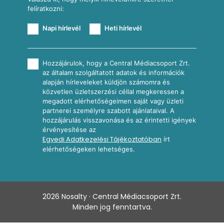
felíratkozni:
Napi hírlevél
Heti hírlevél
Hozzájárulok, hogy a Central Médiacsoport Zrt.
az általam szolgáltatott adatok és információk
alapján hírleveleket küldjön számomra és
közvetlen üzletszerzési céllal megkeressen a
megadott elérhetőségeimen saját vagy üzleti
partnerei személyre szabott ajánlataival. A
hozzájárulás visszavonása és az érintetti igények
érvényesítése az
Egyedi Adatkezelési Tájékoztatóban
írt
elérhetőségeken lehetséges.
2026
Nosalty · Central Médiacsoport Zrt.
Minden jog fenntartva.