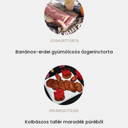
JOGHURTTORTA
Banános-erdei gyümölcsös őzgerinctorta
KRUMPLIS ÉTELEK
Kolbászos tallér maradék püréből