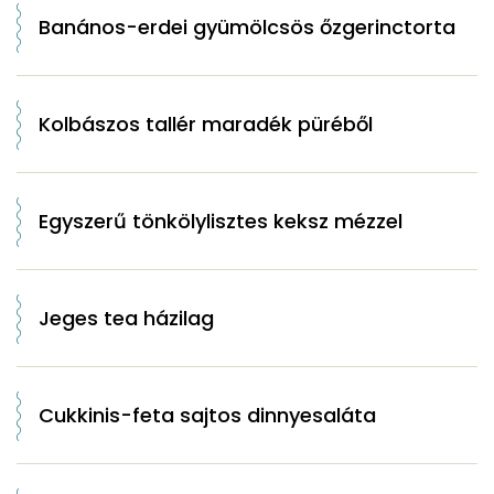
Banános-erdei gyümölcsös őzgerinctorta
Kolbászos tallér maradék püréből
Egyszerű tönkölylisztes keksz mézzel
Jeges tea házilag
Cukkinis-feta sajtos dinnyesaláta