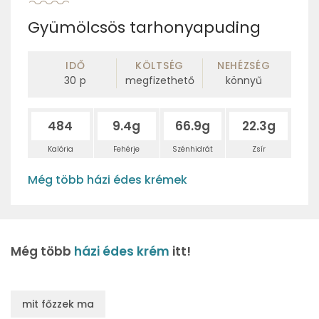
Gyümölcsös tarhonyapuding
IDŐ
KÖLTSÉG
NEHÉZSÉG
30
p
megfizethető
könnyű
484
9.4g
66.9g
22.3g
Kalória
Fehérje
Szénhidrát
Zsír
Még több házi édes krémek
Még több
házi édes krém
itt!
mit főzzek ma