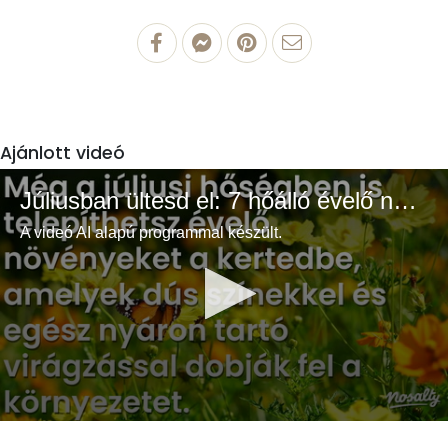
Ajánlott videó
Júliusban ültesd el: 7 hőálló évelő növény a színes és buja kertért
A videó AI alapú programmal készült.
0
seconds