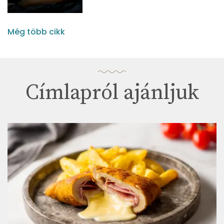
Még több cikk
Címlapról ajánljuk