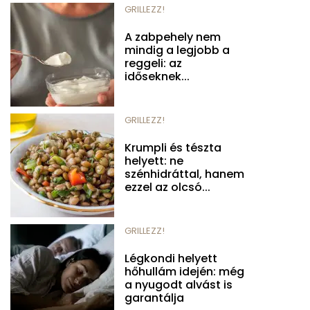
GRILLEZZ!
A zabpehely nem
mindig a legjobb a
reggeli: az
időseknek...
GRILLEZZ!
Krumpli és tészta
helyett: ne
szénhidráttal, hanem
ezzel az olcsó...
GRILLEZZ!
Légkondi helyett
hőhullám idején: még
a nyugodt alvást is
garantálja