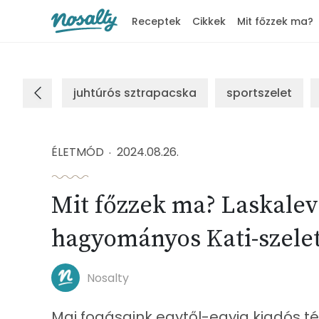
Receptek
Cikkek
Mit főzzek ma?
Nosalty
juhtúrós sztrapacska
sportszelet
ÉLETMÓD
2024.08.26.
Mit főzzek ma? Laskaleve
hagyományos Kati-szelet
Nosalty
Mai fogásaink egytől-egyig kiadós tét