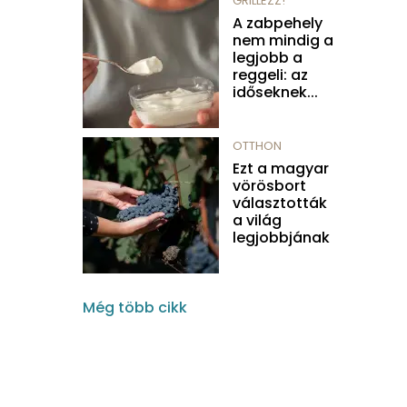
GRILLEZZ!
A zabpehely
nem mindig a
legjobb a
reggeli: az
időseknek...
OTTHON
Ezt a magyar
vörösbort
választották
a világ
legjobbjának
Még több cikk