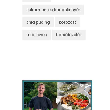
cukormentes banánkenyér
chia puding
körözött
tojásleves
borsófőzelék