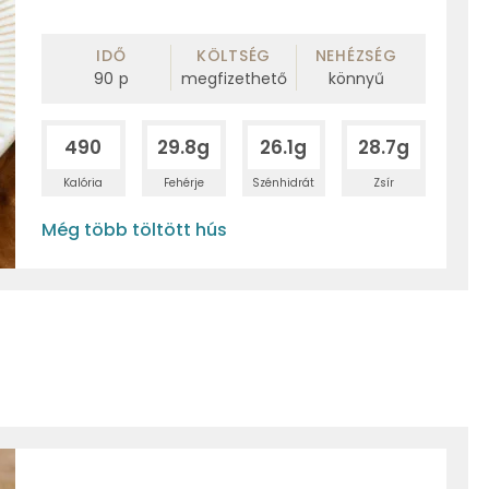
IDŐ
KÖLTSÉG
NEHÉZSÉG
90
p
megfizethető
könnyű
490
29.8g
26.1g
28.7g
Kalória
Fehérje
Szénhidrát
Zsír
Még több töltött hús