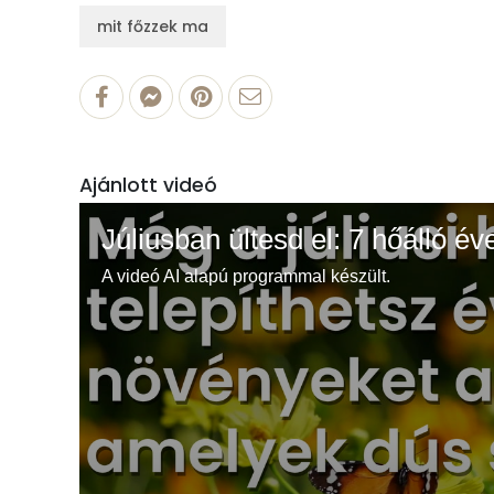
mit főzzek ma
Ajánlott videó
Júliusban ültesd el: 7 hőálló év
A videó AI alapú programmal készült.