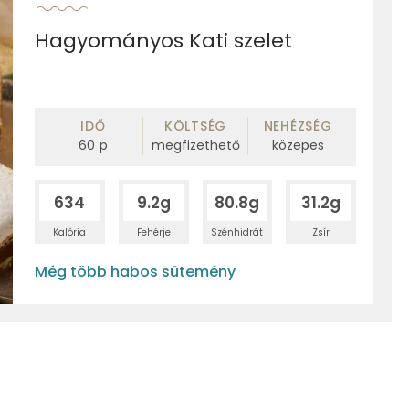
Hagyományos Kati szelet
IDŐ
KÖLTSÉG
NEHÉZSÉG
60
p
megfizethető
közepes
634
9.2g
80.8g
31.2g
Kalória
Fehérje
Szénhidrát
Zsír
Még több habos sütemény