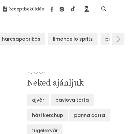
Receptbeküldés
harcsapaprikás
limoncello spritz
brassói sz
Neked ajánljuk
ajvár
pavlova torta
házi ketchup
panna cotta
fügelekvár