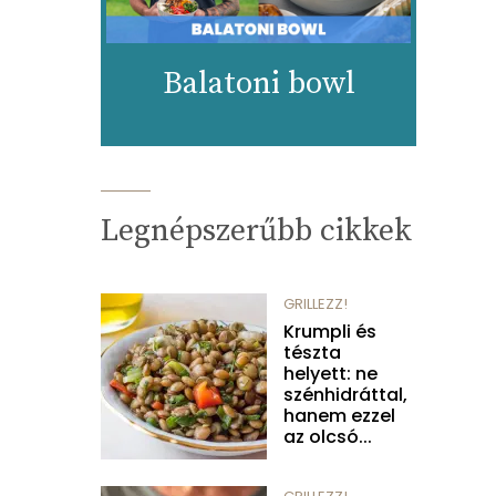
Balatoni bowl
Legnépszerűbb cikkek
GRILLEZZ!
Krumpli és
tészta
helyett: ne
szénhidráttal,
hanem ezzel
az olcsó...