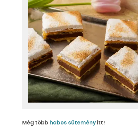
Még több
habos sütemény
itt!