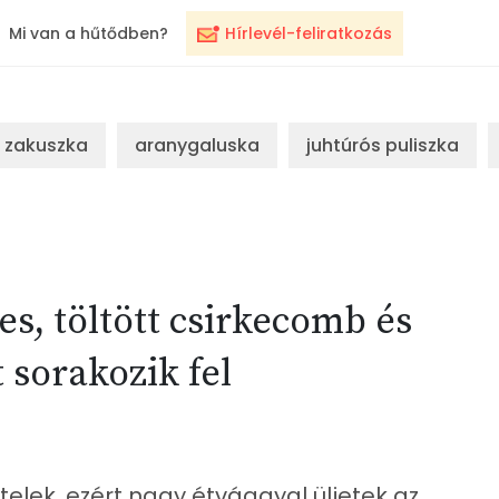
Mi van a hűtődben?
Hírlevél-feliratkozás
zakuszka
aranygaluska
juhtúrós puliszka
s, töltött csirkecomb és
 sorakozik fel
elek, ezért nagy étvággyal üljetek az