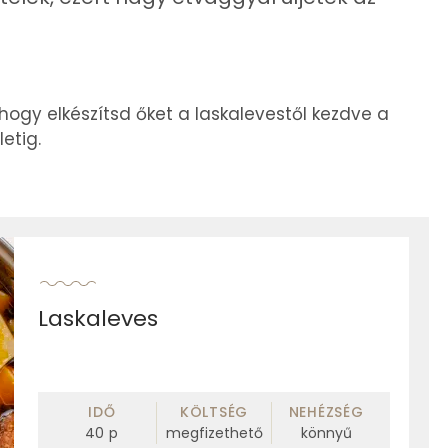
 hogy elkészítsd őket a laskalevestől kezdve a
etig.
Laskaleves
IDŐ
KÖLTSÉG
NEHÉZSÉG
40
p
megfizethető
könnyű