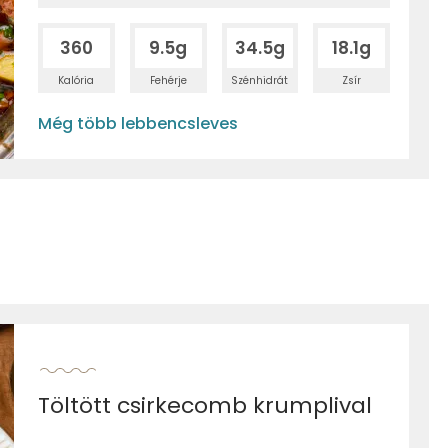
360
9.5g
34.5g
18.1g
Kalória
Fehérje
Szénhidrát
Zsír
Még több lebbencsleves
Töltött csirkecomb krumplival