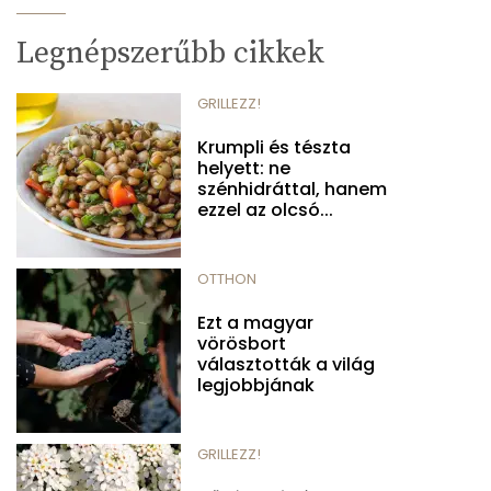
Legnépszerűbb cikkek
GRILLEZZ!
Krumpli és tészta
helyett: ne
szénhidráttal, hanem
ezzel az olcsó...
OTTHON
Ezt a magyar
vörösbort
választották a világ
legjobbjának
GRILLEZZ!