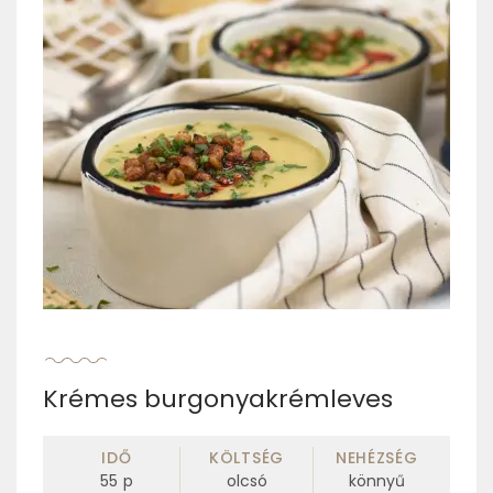
Krémes burgonyakrémleves
IDŐ
KÖLTSÉG
NEHÉZSÉG
55
p
olcsó
könnyű