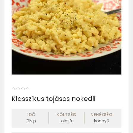
Klasszikus tojásos nokedli
IDŐ
KÖLTSÉG
NEHÉZSÉG
25
p
olcsó
könnyű