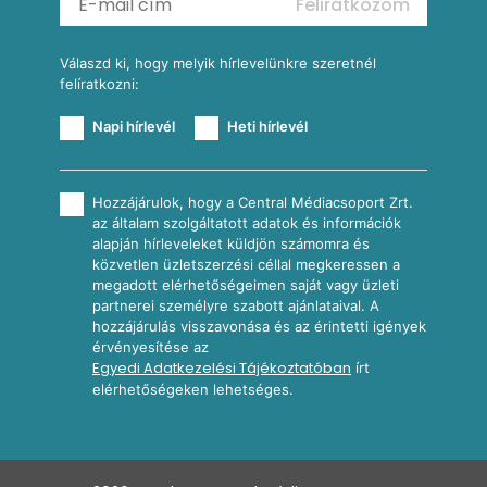
Feliratkozom
További receptkategóriák
Válaszd ki, hogy melyik hírlevelünkre szeretnél
felíratkozni:
Napi hírlevél
Heti hírlevél
Hozzájárulok, hogy a Central Médiacsoport Zrt.
az általam szolgáltatott adatok és információk
alapján hírleveleket küldjön számomra és
közvetlen üzletszerzési céllal megkeressen a
megadott elérhetőségeimen saját vagy üzleti
partnerei személyre szabott ajánlataival. A
hozzájárulás visszavonása és az érintetti igények
érvényesítése az
Egyedi Adatkezelési Tájékoztatóban
írt
elérhetőségeken lehetséges.