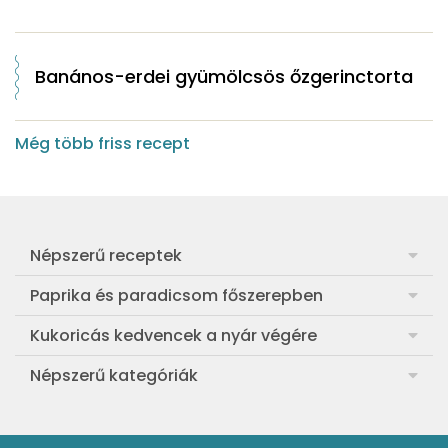
Banános-erdei gyümölcsös őzgerinctorta
Még több friss recept
Népszerű receptek
Frankfurti leves
Paprika és paradicsom főszerepben
Egyszerű muffin
Pan con Tomate
Kukoricás kedvencek a nyár végére
Aranygaluska
Paradicsom és paprika eltevése télre
Legfinomabb főtt kukorica
Népszerű kategóriák
Egyszerű paradicsomleves
Mézes-mascarponés sült paradicsom
Ropogós kukoricás fritters
Ebéd receptek
Egyszerű krumplifőzelék
Paradicsomos húsgombóc
Bang bang kukorica
Aprósütemények