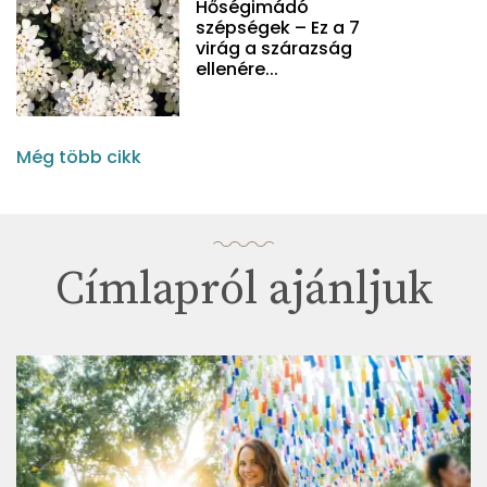
Hőségimádó
szépségek – Ez a 7
virág a szárazság
ellenére...
Még több cikk
Címlapról ajánljuk