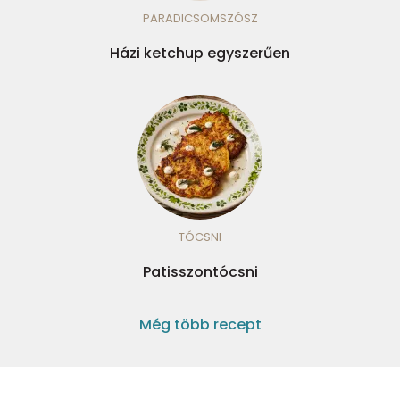
PARADICSOMSZÓSZ
Házi ketchup egyszerűen
TÓCSNI
Patisszontócsni
Még több recept