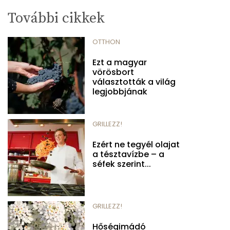
További cikkek
OTTHON
Ezt a magyar
vörösbort
választották a világ
legjobbjának
GRILLEZZ!
Ezért ne tegyél olajat
a tésztavízbe – a
séfek szerint...
GRILLEZZ!
Hőségimádó