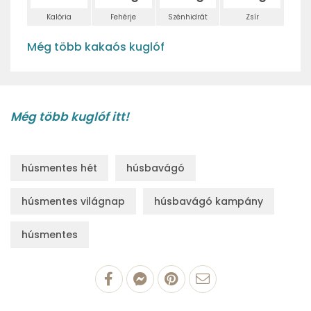
Kalória
Fehérje
Szénhidrát
Zsír
Még több kakaós kuglóf
Még több kuglóf itt!
húsmentes hét
húsbavágó
húsmentes világnap
húsbavágó kampány
húsmentes