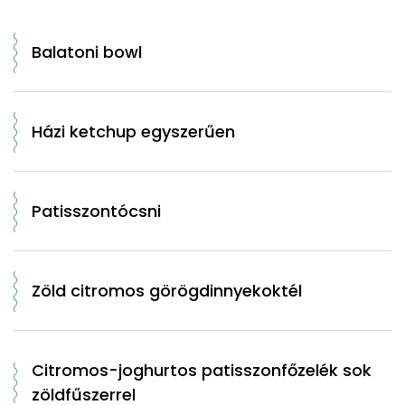
Balatoni bowl
Házi ketchup egyszerűen
Patisszontócsni
Zöld citromos görögdinnyekoktél
Citromos-joghurtos patisszonfőzelék sok
zöldfűszerrel