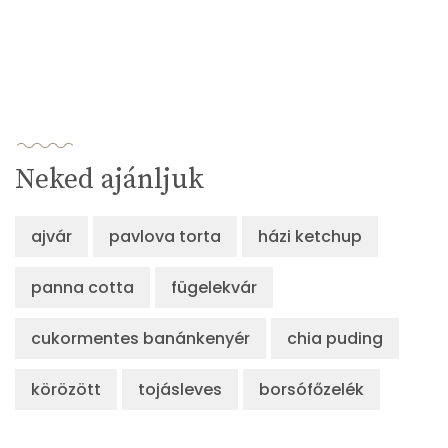
Neked ajánljuk
ajvár
pavlova torta
házi ketchup
panna cotta
fügelekvár
cukormentes banánkenyér
chia puding
körözött
tojásleves
borsófőzelék