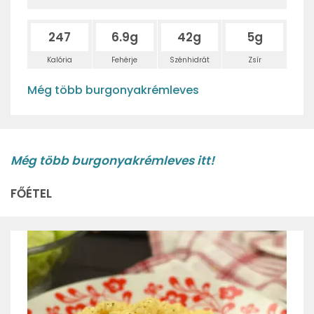
247
6.9g
42g
5g
Kalória
Fehérje
Szénhidrát
Zsír
Még több burgonyakrémleves
Még több burgonyakrémleves itt!
FŐÉTEL