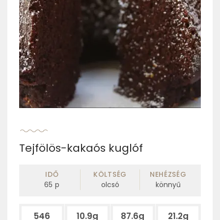
Tejfölös-kakaós kuglóf
IDŐ
KÖLTSÉG
NEHÉZSÉG
65
p
olcsó
könnyű
546
10.9g
87.6g
21.2g