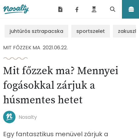
Nosalty
juhtúrós sztrapacska
sportszelet
zakuszk
MIT FŐZZEK MA
2021.06.22.
Mit főzzek ma? Mennyei
fogásokkal zárjuk a
húsmentes hetet
Nosalty
Egy fantasztikus menüvel zárjuk a