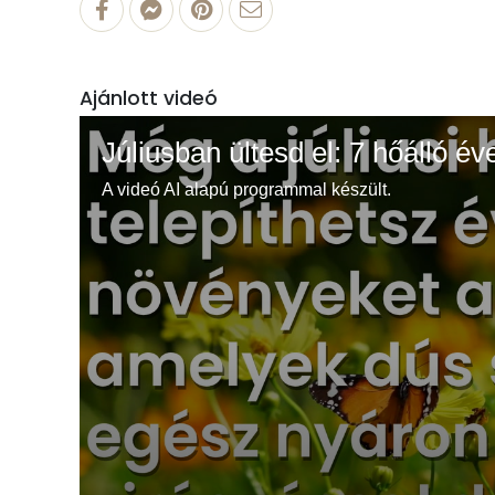
Ajánlott videó
Júliusban ültesd el: 7 hőálló év
A videó AI alapú programmal készült.