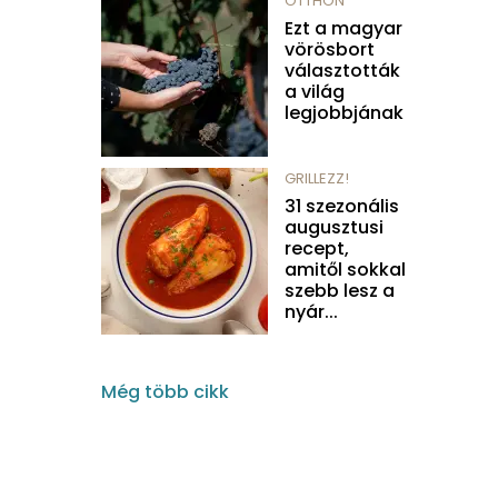
OTTHON
Ezt a magyar
vörösbort
választották
a világ
legjobbjának
GRILLEZZ!
31 szezonális
augusztusi
recept,
amitől sokkal
szebb lesz a
nyár...
Még több cikk