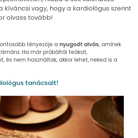
 kíváncsi vagy, hogy a kardiológus szerint
kor olvass tovább!
fontosabb tényezője a
nyugodt alvás
, aminek
ámára. Ha már próbáltál teákat,
, és nem használtak, akkor lehet, neked is a
diológus tanácsait!