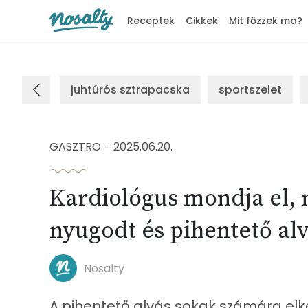
Receptek
Cikkek
Mit főzzek ma?
Nosalty
juhtúrós sztrapacska
sportszelet
GASZTRO
2025.06.20.
Kardiológus mondja el, 
nyugodt és pihentető al
Nosalty
A pihentető alvás sokak számára elk