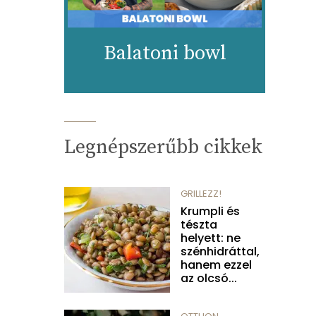
Balatoni bowl
Legnépszerűbb cikkek
GRILLEZZ!
Krumpli és
tészta
helyett: ne
szénhidráttal,
hanem ezzel
az olcsó...