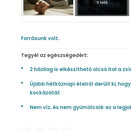
3 fotó
Forrásunk volt.
Tegyél az egészségedért:
2 házilag is elkészíthető olcsó ital a zs
Újabb hétköznapi ételről derült ki, ho
kockázatát
Nem víz, és nem gyümölcslé: ez a legjob