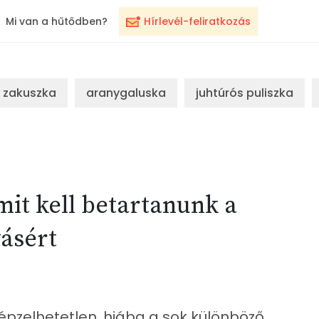
Mi van a hűtődben?
Hírlevél-feliratkozás
zakuszka
aranygaluska
juhtúrós puliszka
mit kell betartanunk a
vásért
épzelhetetlen, hiába a sok különböző