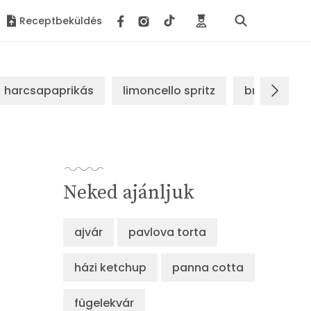
Receptbeküldés
harcsapaprikás
limoncello spritz
brassói sz
Neked ajánljuk
ajvár
pavlova torta
házi ketchup
panna cotta
fügelekvár