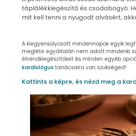
táplálékkiegészítő és csodabogyó. Ha
mit kell tenni a nyugodt alvásért, ak
A kiegyensúlyozott mindennapok egyik leg
megléte egyáltalán nem adott mindenki sz
étrendkiegészítőket és minden egyéb opciót
kardiológus
tanácsaira van szükséged!
Kattints a képre, és nézd meg a kar