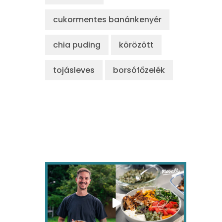
cukormentes banánkenyér
chia puding
körözött
tojásleves
borsófőzelék