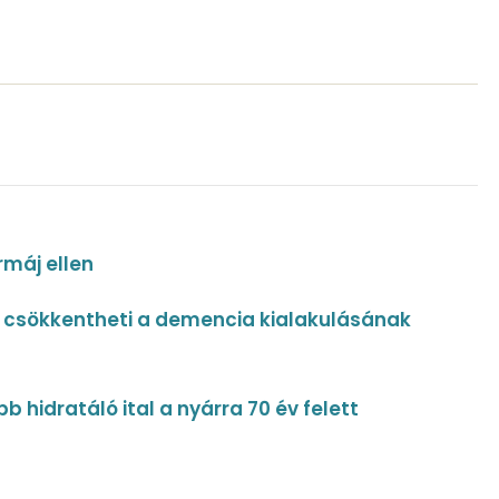
írmáj ellen
gy csökkentheti a demencia kialakulásának
b hidratáló ital a nyárra 70 év felett