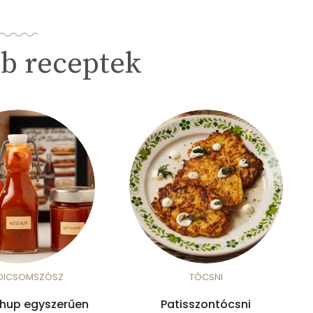
b receptek
DICSOMSZÓSZ
TÓCSNI
chup egyszerűen
Patisszontócsni