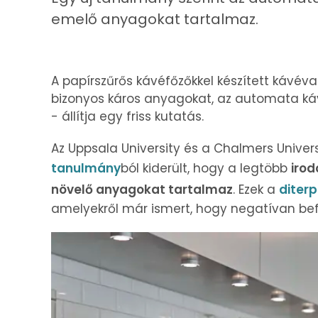
emelő anyagokat tartalmaz.
A papírszűrős kávéfőzőkkel készített kávéval
bizonyos káros anyagokat, az automata k
- állítja egy friss kutatás.
Az Uppsala University és a Chalmers Unive
tanulmány
ból kiderült, hogy a legtöbb
irod
növelő anyagokat tartalmaz
. Ezek a
diter
amelyekről már ismert, hogy negatívan befol