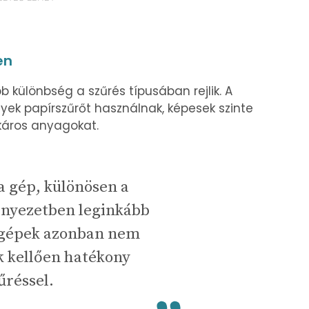
en
 különbség a szűrés típusában rejlik. A
k papírszűrőt használnak, képesek szinte
 káros anyagokat.
 gép, különösen a
nyezetben leginkább
égépek azonban nem
 kellően hatékony
űréssel.