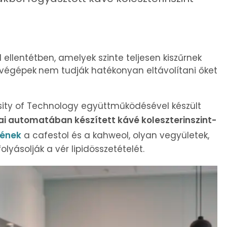
 ellentétben, amelyek szinte teljesen kiszűrnek
ávégépek
nem tudják hatékonyan eltávolítani őket
rsity of Technology együttműködésével készült
ai automatában készített kávé koleszterinszint-
pének
a cafestol és a kahweol, olyan vegyületek,
yásolják a vér lipidösszetételét.