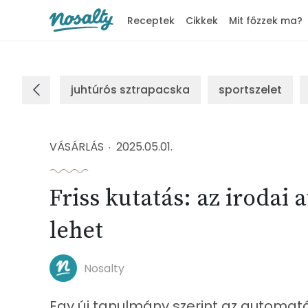
Receptek
Cikkek
Mit főzzek ma?
Nosalty
juhtúrós sztrapacska
sportszelet
VÁSÁRLÁS
2025.05.01.
Friss kutatás: az irodai
lehet
Nosalty
Egy új tanulmány szerint az automatá