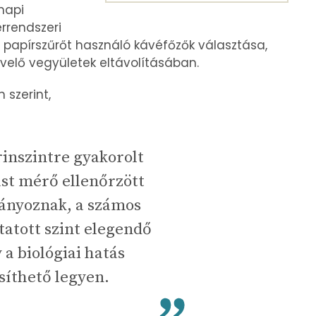
 napi
érrendszeri
a papírszűrőt használó kávéfőzők választása,
övelő vegyületek eltávolításában.
 szerint,
rinszintre gyakorolt
st mérő ellenőrzött
iányoznak, a számos
atott szint elegendő
 a biológiai hatás
síthető legyen.