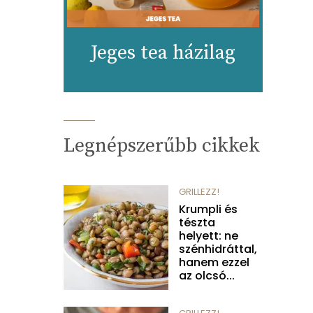
Jeges tea házilag
Legnépszerűbb cikkek
GRILLEZZ!
Krumpli és
tészta
helyett: ne
szénhidráttal,
hanem ezzel
az olcsó...