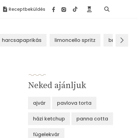
Receptbeküldés
harcsapaprikás
limoncello spritz
brassói sz
Neked ajánljuk
ajvár
pavlova torta
házi ketchup
panna cotta
fügelekvár