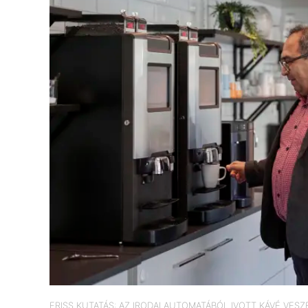
FRISS KUTATÁS: AZ IRODAI AUTOMATÁBÓL IVOTT KÁVÉ VES