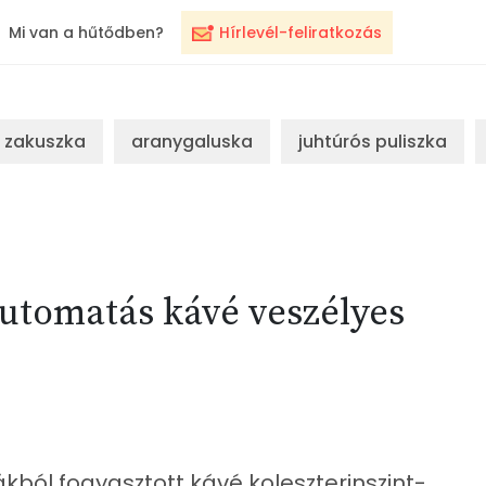
Mi van a hűtődben?
Hírlevél-feliratkozás
zakuszka
aranygaluska
juhtúrós puliszka
 automatás kávé veszélyes
kból fogyasztott kávé koleszterinszint-