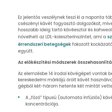
Ez jelentős veszélynek teszi ki a naponta tö
csészényi kávét fogyasztó dolgozókat, mive
hosszabb ideig tartó kávéesztol és kahweol
növelheti az LDL-koleszterinszintet, ami a
sz
érrendszeri betegségek
fokozott kockázatá
együtt.
Az előkészítési módszerek összehasonlít
Az elemzésbe 14 irodai kávégépet vontak be
kereskedelmi márkájú őrölt kávét használv
gépből két-három hetente két mintát vettek
A „főző” típusú (automata infúziós) ká
koncentrációja.