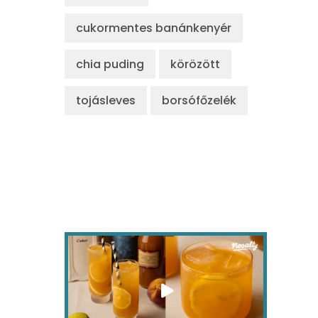
cukormentes banánkenyér
chia puding
körözött
tojásleves
borsófőzelék