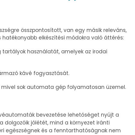
szségre összpontosított, van egy másik releváns,
 hatékonyabb elkészítési módokra való áttérés:
tartályok használatát, amelyek az irodai
zármazó kávé fogyasztását.
t, mivel sok automata gép folyamatosan üzemel.
véautomaták bevezetése lehetőséget nyújt a
 dolgozóik jólétét, mind a környezet iránti
szeri egészségnek és a fenntarthatóságnak nem