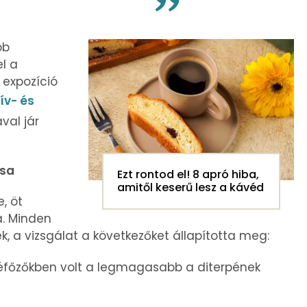
bb
l a
 expozíció
ív- és
val jár
ása
Ezt rontod el! 8 apró hiba,
amitől keserű lesz a kávéd
, öt
a. Minden
, a vizsgálat a következőket állapította meg:
véfőzőkben volt a legmagasabb a diterpének