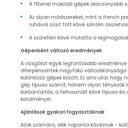
A filterrel működő gépek alacsonyabb s
Az olyan módszereket, mint a french pres
ruhával szűrt főtt kávé szintén összehas
A szűretlen kávé mutatta a legmagasab
Gépenként változó eredmények
A vizsgálat egyik legfontosabb eredménye
diterpénszintek nagyfokú változékonysága 
különböző gépek között. Ez arra utal, hogy
gép típusa számít, hanem olyan tényezők is
karbantartás, a felhasznált kávé típusa és
körülményei.
Ajánlások gyakori fogyasztóknak
Azok számára, akik naponta kávéznak - kül