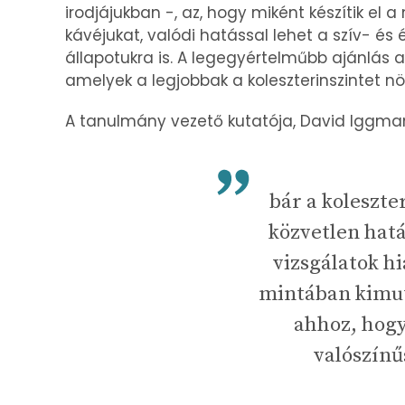
irodjájukban -, az, hogy miként készítik el a
kávéjukat, valódi hatással lehet a szív- és 
állapotukra is. A legegyértelműbb ajánlás 
amelyek a legjobbak a koleszterinszintet n
A tanulmány vezető kutatója, David Iggman
bár a koleszte
közvetlen hatá
vizsgálatok h
mintában kimut
ahhoz, hogy
valószínű