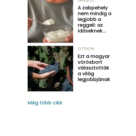
GRILLEZZ!
A zabpehely
nem mindig a
legjobb a
reggeli: az
időseknek...
OTTHON
Ezt a magyar
vörösbort
választották
a világ
legjobbjának
Még több cikk