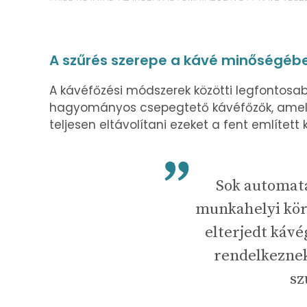
A szűrés szerepe a kávé minőségéb
A kávéfőzési módszerek közötti legfontosabb
hagyományos csepegtető kávéfőzők, amelye
teljesen eltávolítani ezeket a fent említett
Sok automata
munkahelyi kör
elterjedt káv
rendelkeznek
sz