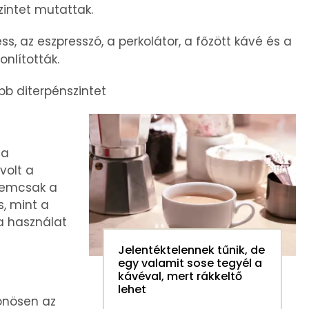
zintet mutattak.
s, az eszpresszó, a perkolátor, a főzött kávé és a
onlították.
b diterpénszintet
 a
volt a
 nemcsak a
, mint a
 a használat
Jelentéktelennek tűnik, de
egy valamit sose tegyél a
kávéval, mert rákkeltő
lehet
önösen az