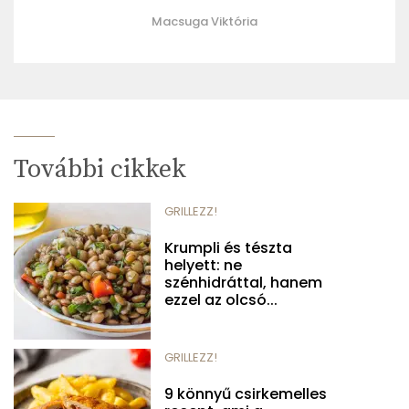
Macsuga Viktória
További cikkek
GRILLEZZ!
Krumpli és tészta
helyett: ne
szénhidráttal, hanem
ezzel az olcsó...
GRILLEZZ!
9 könnyű csirkemelles