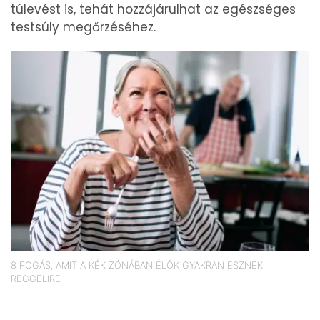
túlevést is, tehát hozzájárulhat az egészséges
testsúly megőrzéséhez.
8 FOGÁS, AMIT A KÉK ZÓNÁBAN ÉLŐK GYAKRAN ESZNEK
REGGELIRE