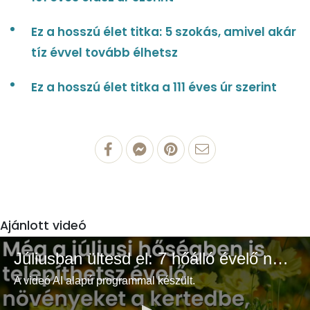
Ez a hosszú élet titka: 5 szokás, amivel akár
tíz évvel tovább élhetsz
Ez a hosszú élet titka a 111 éves úr szerint
Ajánlott videó
Júliusban ültesd el: 7 hőálló évelő növény a színes és buja kertért
A videó AI alapú programmal készült.