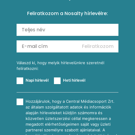
Amerikai palacsinta
Paprikás-juhtúrós hajtovány
Csirkés-kukoricás pite
Tésztareceptek
Feliratkozom a Nosalty hírlevélre:
Carbonara
Shakshuka
Mexikói húsleves kukorica salsával
Saláták
Ratatouille
Almás-kéksajtos kukoricasaláta
Köretek
Mexikói kukoricasaláta
Reggeli receptek
Feliratkozom
További receptkategóriák
Válaszd ki, hogy melyik hírlevelünkre szeretnél
felíratkozni:
Napi hírlevél
Heti hírlevél
Hozzájárulok, hogy a Central Médiacsoport Zrt.
az általam szolgáltatott adatok és információk
alapján hírleveleket küldjön számomra és
közvetlen üzletszerzési céllal megkeressen a
megadott elérhetőségeimen saját vagy üzleti
partnerei személyre szabott ajánlataival. A