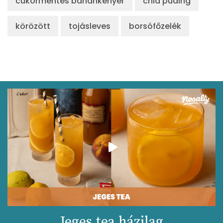
cukormentes banánkenyér
chia puding
körözött
tojásleves
borsófőzelék
Jeges tea házilag