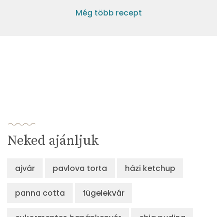
Még több recept
Neked ajánljuk
ajvár
pavlova torta
házi ketchup
panna cotta
fügelekvár