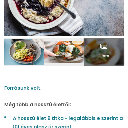
8 fotó
Forrásunk volt.
Még több a hosszú életről:
A hosszú élet 9 titka - legalábbis e szerint a
101 éves olasz úr szerint