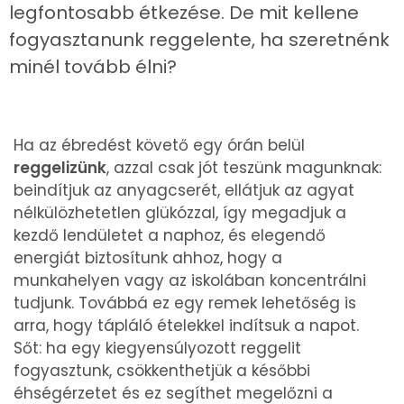
legfontosabb étkezése. De mit kellene
fogyasztanunk reggelente, ha szeretnénk
minél tovább élni?
Ha az ébredést követő egy órán belül
reggelizünk
, azzal csak jót teszünk magunknak:
beindítjuk az anyagcserét, ellátjuk az agyat
nélkülözhetetlen glükózzal, így megadjuk a
kezdő lendületet a naphoz, és elegendő
energiát biztosítunk ahhoz, hogy a
munkahelyen vagy az iskolában koncentrálni
tudjunk. Továbbá ez egy remek lehetőség is
arra, hogy tápláló ételekkel indítsuk a napot.
Sőt: ha egy kiegyensúlyozott reggelit
fogyasztunk, csökkenthetjük a későbbi
éhségérzetet és ez segíthet megelőzni a