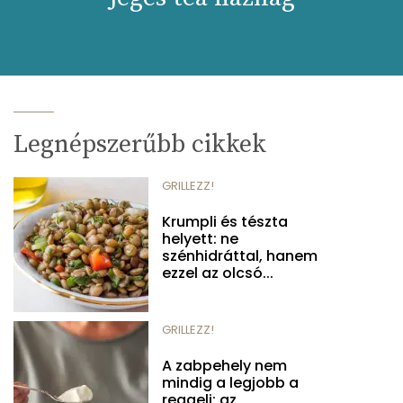
Legnépszerűbb cikkek
GRILLEZZ!
Krumpli és tészta
helyett: ne
szénhidráttal, hanem
ezzel az olcsó...
GRILLEZZ!
A zabpehely nem
mindig a legjobb a
reggeli: az