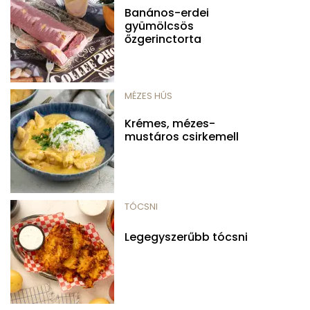
Banános-erdei
gyümölcsös
őzgerinctorta
MÉZES HÚS
Krémes, mézes-
mustáros csirkemell
TÓCSNI
Legegyszerűbb tócsni