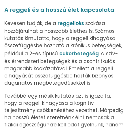
A reggeli és a hosszú élet kapcsolata
Kevesen tudják, de a
reggelizés
szokása
hozzájárulhat a hosszabb élethez is. Számos
kutatás kimutatta, hogy a reggeli kihagyása
összefüggésbe hozható a krónikus betegségek,
például a 2-es típusú
cukorbetegség
, a szív-
és érrendszeri betegségek és a csontritkulás
magasabb kockázatával. Emellett a reggeli
elhagyását összefüggésbe hozták bizonyos
daganatos megbetegedésekkel is.
Továbbá egy másik kutatás azt is igazolta,
hogy a reggeli kihagyása a kognitív
teljesítmény csökkenéséhez vezethet. Márpedig
ha hosszú életet szeretnénk élni, nemcsak a
fizikai egészségünkre kell odafigyelnünk, hanem