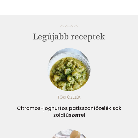
Legújabb receptek
TÖKFŐZELÉK
Citromos-joghurtos patisszonfőzelék sok
zöldfűszerrel