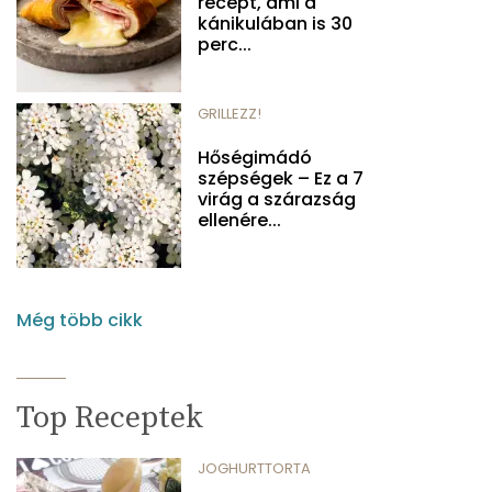
recept, ami a
kánikulában is 30
perc...
GRILLEZZ!
Hőségimádó
szépségek – Ez a 7
virág a szárazság
ellenére...
Még több cikk
Top Receptek
JOGHURTTORTA