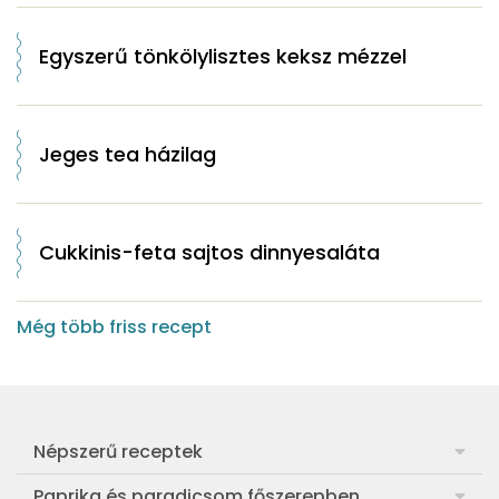
Egyszerű tönkölylisztes keksz mézzel
Jeges tea házilag
Cukkinis-feta sajtos dinnyesaláta
Még több friss recept
Népszerű receptek
Frankfurti leves
Paprika és paradicsom főszerepben