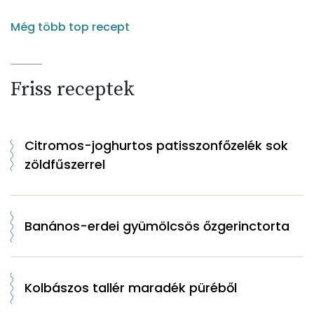
Még több top recept
Friss receptek
Citromos-joghurtos patisszonfőzelék sok
zöldfűszerrel
Banános-erdei gyümölcsös őzgerinctorta
Kolbászos tallér maradék püréből