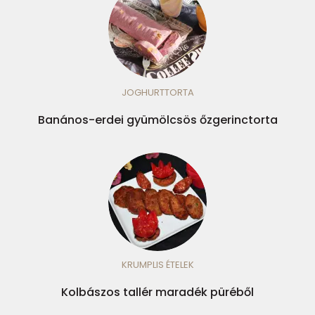
JOGHURTTORTA
Banános-erdei gyümölcsös őzgerinctorta
KRUMPLIS ÉTELEK
Kolbászos tallér maradék püréből