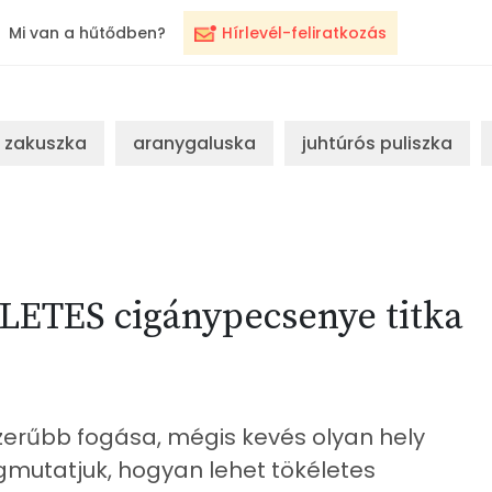
Mi van a hűtődben?
Hírlevél-feliratkozás
zakuszka
aranygaluska
juhtúrós puliszka
LETES cigánypecsenye titka
erűbb fogása, mégis kevés olyan hely
egmutatjuk, hogyan lehet tökéletes