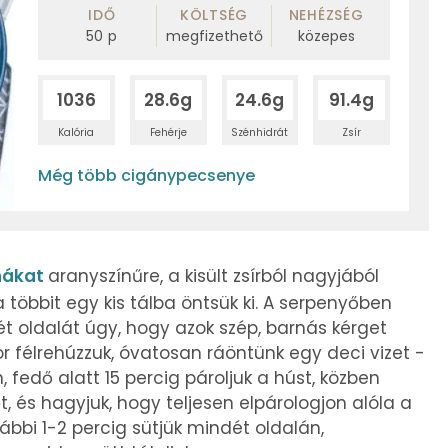
IDŐ
KÖLTSÉG
NEHÉZSÉG
50
p
megfizethető
közepes
1036
28.6g
24.6g
91.4g
Kalória
Fehérje
Szénhidrát
Zsír
Még több cigánypecsenye
nákat
aranyszínűre, a kisült zsírból nagyjából
többit egy kis tálba öntsük ki. A serpenyőben
 oldalát úgy, hogy azok szép, barnás kérget
or félrehúzzuk, óvatosan ráöntünk egy deci vizet -
, fedő alatt 15 percig pároljuk a húst, közben
t, és hagyjuk, hogy teljesen elpárologjon alóla a
ábbi 1-2 percig sütjük mindét oldalán,