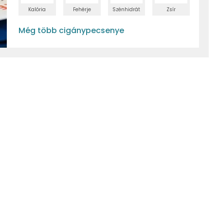
Kalória
Fehérje
Szénhidrát
Zsír
Még több cigánypecsenye