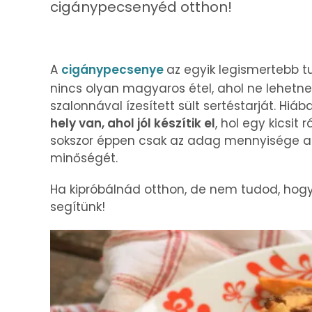
cigánypecsenyéd otthon!
A
cigánypecsenye
az egyik legismertebb tu
nincs olyan magyaros étel, ahol ne lehetne
szalonnával ízesített sült sertéstarját. Hi
hely van, ahol jól készítik el
, hol egy kicsit
sokszor éppen csak az adag mennyisége az,
minőségét.
Ha kipróbálnád otthon, de nem tudod, hogy
segítünk!