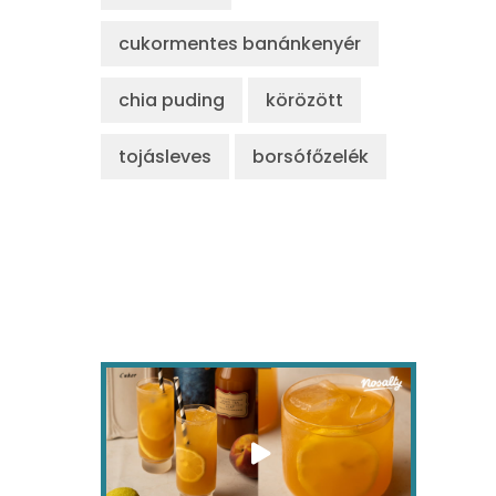
cukormentes banánkenyér
chia puding
körözött
tojásleves
borsófőzelék