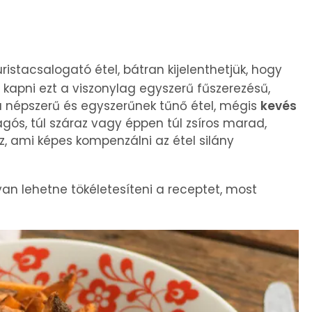
ristacsalogató étel, bátran kijelenthetjük, hogy
 kapni ezt a viszonylag egyszerű fűszerezésű,
ába népszerű és egyszerűnek tűnő étel, mégis
kevés
 rágós, túl száraz vagy éppen túl zsíros marad,
 ami képes kompenzálni az étel silány
an lehetne tökéletesíteni a receptet, most