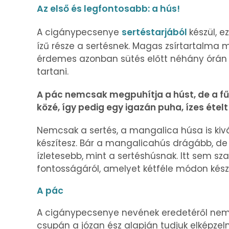
Az első és legfontosabb: a hús!
A cigánypecsenye
sertéstarjából
készül, e
ízű része a sertésnek. Magas zsírtartalma mi
érdemes azonban sütés előtt néhány órán 
tartani.
A pác nemcsak megpuhítja a húst, de a fűsz
közé, így pedig egy igazán puha, ízes étel
Nemcsak a sertés, a mangalica húsa is kiv
készítesz. Bár a mangalicahús drágább, de 
ízletesebb, mint a sertéshúsnak. Itt sem 
fontosságáról, amelyet kétféle módon kész
A pác
A cigánypecsenye nevének eredetéről nem á
csupán a józan ész alapján tudjuk elképze