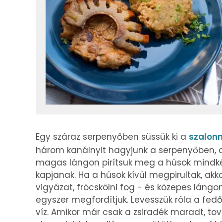
Egy száraz serpenyőben süssük ki a
szalon
három kanálnyit hagyjunk a serpenyőben, a 
magas lángon pirítsuk meg a húsok mindkét
kapjanak. Ha a húsok kívül megpirultak, akk
vigyázat, fröcskölni fog - és közepes lángon
egyszer megfordítjuk. Levesszük róla a fedő
víz. Amikor már csak a zsiradék maradt, tov