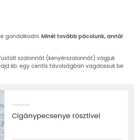
re gondolkodni.
Minél tovább pácolunk, annál
üstölt szalonnát (kenyérszalonnát) vágjuk
 majd kb. egy centis távolságban vagdossuk be
Cigánypecsenye rösztivel