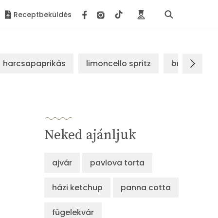
Receptbeküldés
harcsapaprikás
limoncello spritz
brassói sz
Neked ajánljuk
ajvár
pavlova torta
házi ketchup
panna cotta
fügelekvár