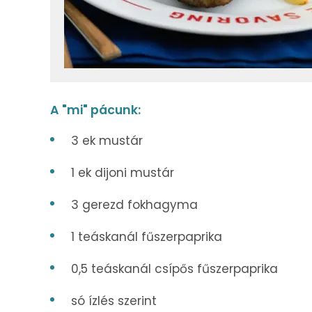
A "mi" pácunk:
3 ek mustár
1 ek dijoni mustár
3 gerezd fokhagyma
1 teáskanál fűszerpaprika
0,5 teáskanál csípős fűszerpaprika
só ízlés szerint