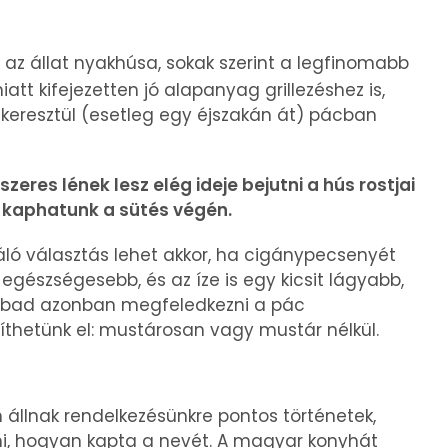
z az állat nyakhúsa, sokak szerint a legfinomabb
att kifejezetten jó alapanyag grillezéshez is,
keresztül (esetleg egy éjszakán át) pácban
eres lének lesz elég ideje bejutni a hús rostjai
t kaphatunk a sütés végén.
áló választás lehet akkor, ha cigánypecsenyét
egészségesebb, és az íze is egy kicsit lágyabb,
szabad azonban megfeledkezni a pác
íthetünk el: mustárosan vagy mustár nélkül.
llnak rendelkezésünkre pontos történetek,
lni, hogyan kapta a nevét. A magyar konyhát