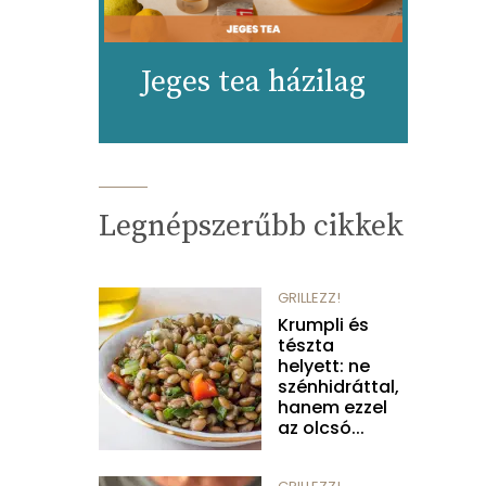
Jeges tea házilag
Legnépszerűbb cikkek
GRILLEZZ!
Krumpli és
tészta
helyett: ne
szénhidráttal,
hanem ezzel
az olcsó...