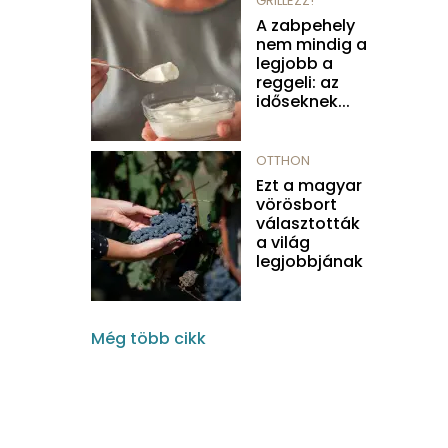
GRILLEZZ!
A zabpehely
nem mindig a
legjobb a
reggeli: az
időseknek...
OTTHON
Ezt a magyar
vörösbort
választották
a világ
legjobbjának
Még több cikk