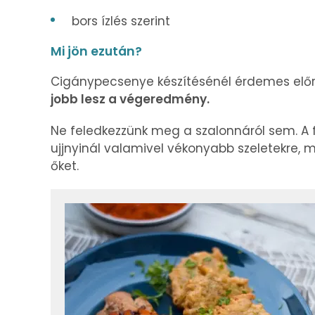
bors ízlés szerint
Mi jön ezután?
Cigánypecsenye készítésénél érdemes elő
jobb lesz a végeredmény.
Ne feledkezzünk meg a szalonnáról sem. A f
ujjnyinál valamivel vékonyabb szeletekre,
őket.