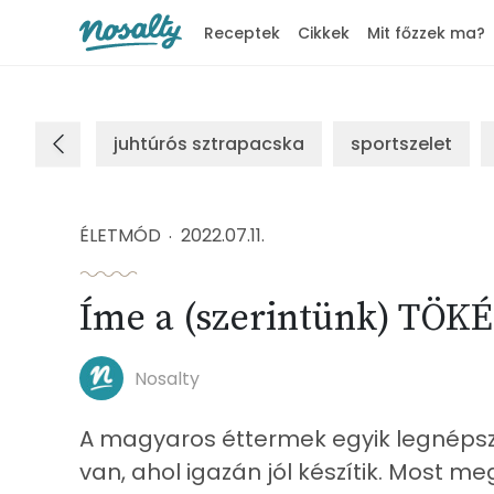
Receptek
Cikkek
Mit főzzek ma?
Nosalty
juhtúrós sztrapacska
sportszelet
ÉLETMÓD
2022.07.11.
Íme a (szerintünk) TÖKÉ
Nosalty
A magyaros éttermek egyik legnépsz
van, ahol igazán jól készítik. Most m