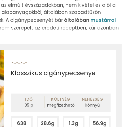
z elmúlt évszázadokban, nem kivétel ez alól a
ű alapanyagokból, általában szabadtűzön
ok. A cigánypecsenyét bár
általában
mustárral
g nem szerepelt az eredeti receptben, kár azonban
Klasszikus cigánypecsenye
IDŐ
KÖLTSÉG
NEHÉZSÉG
35
p
megfizethető
könnyű
638
28.6g
1.3g
56.9g