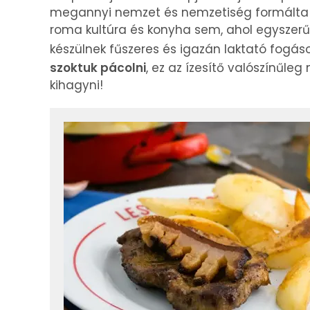
megannyi nemzet és nemzetiség formálta a
roma kultúra és konyha sem, ahol egyszer
készülnek fűszeres és igazán laktató fogás
szoktuk pácolni
, ez az ízesítő valószínűle
kihagyni!