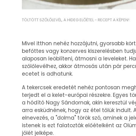
TÖLTÖTT SZŐLŐLEVÉL, A HIDEG ELŐÉTEL - RECEPT A KÉPEN!
Mivel itthon nehéz hozzájutni, gyorsabb kört
befőttes vagy konzerves kiszerelésben tud
alaposan leöblíteni, átmosni a leveleket. H
szőlőlevélhez, akkor átmosás után pár perc
ecetet is adhatunk.
A tekercsek eredetét nehéz pontosan meghat
terjedt el a kelet-európai részekre. Egyes t
a hódító Nagy Sándornak, akin keresztül vég
arra esküdnének, hogy az étel tőlük indult
elnevezés, a "dolma" török szó, aminek a jel
istenek is ezt falatozták előételként az Ol
jólét jelképe.