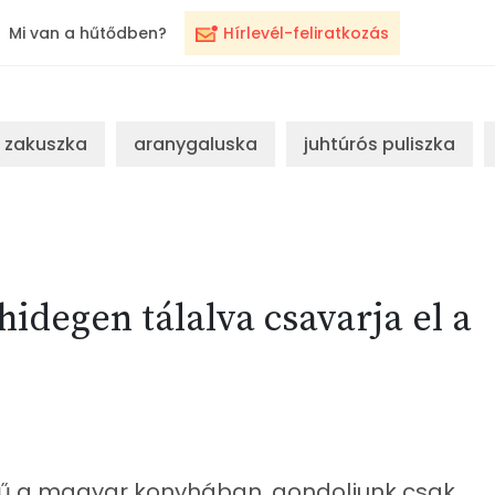
Mi van a hűtődben?
Hírlevél-feliratkozás
zakuszka
aranygaluska
juhtúrós puliszka
 hidegen tálalva csavarja el a
zerű a magyar konyhában, gondoljunk csak