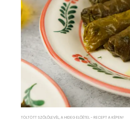
TÖLTÖTT SZŐLŐLEVÉL, A HIDEG ELŐÉTEL - RECEPT A KÉPEN!