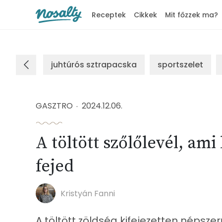
Receptek
Cikkek
Mit főzzek ma?
Nosalty
juhtúrós sztrapacska
sportszelet
GASZTRO
2024.12.06.
A töltött szőlőlevél, ami
fejed
Kristyán Fanni
A töltött zöldség kifejezetten néps