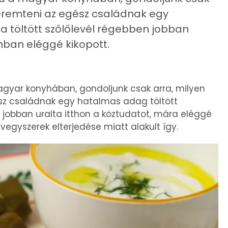
teremteni az egész családnak egy
a töltött szőlőlevél régebben jobban
nban eléggé kikopott.
magyar konyhában, gondoljunk csak arra, milyen
sz családnak egy hatalmas adag töltött
jobban uralta itthon a köztudatot, mára eléggé
 vegyszerek elterjedése miatt alakult így.