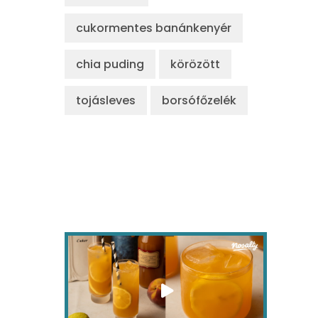
cukormentes banánkenyér
chia puding
körözött
tojásleves
borsófőzelék