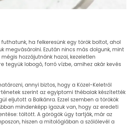
 futhatunk, ha felkeresünk egy török boltot, ahol
juk megvásárolni. Ezután nincs más dolgunk, mint
a mégis hozzájutnánk hazai, kezeletlen
re tegyük lobogó, forró vízbe, amihez akár kevés
ározni, annyi biztos, hogy a Közel-Keletről
örténetek szerint az egyiptomi thébaiak készítették
ül eljutott a Balkánra. Ezzel szemben a törökök
. Abban mindenképp igazuk van, hogy az eredeti
entése: töltött. A görögök úgy tartják, már az
ümposzon, hiszen a mitológiában a szőlőlevél a