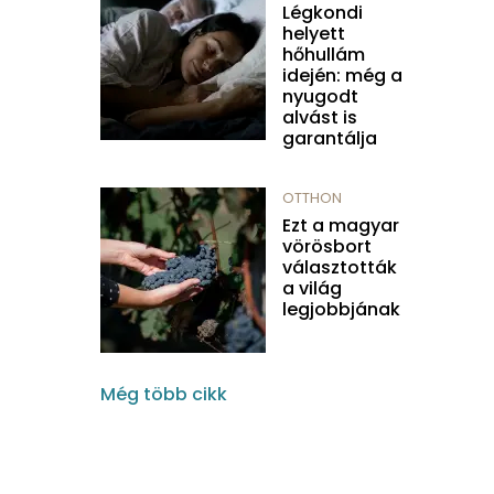
Légkondi
helyett
hőhullám
idején: még a
nyugodt
alvást is
garantálja
OTTHON
Ezt a magyar
vörösbort
választották
a világ
legjobbjának
Még több cikk