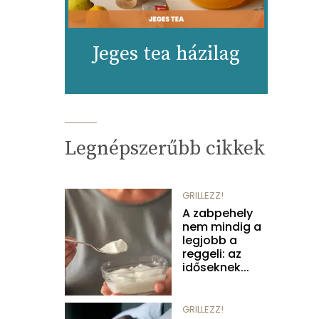
Jeges tea házilag
Legnépszerűbb cikkek
GRILLEZZ!
A zabpehely
nem mindig a
legjobb a
reggeli: az
időseknek...
GRILLEZZ!