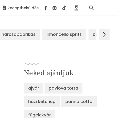
Receptbeküldés
harcsapaprikás
limoncello spritz
brassói sz
Neked ajánljuk
ajvár
pavlova torta
házi ketchup
panna cotta
fügelekvár