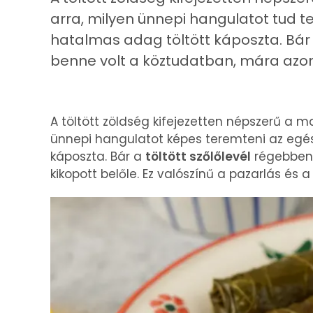
arra, milyen ünnepi hangulatot tud 
hatalmas adag töltött káposzta. Bár 
benne volt a köztudatban, mára azo
A töltött zöldség kifejezetten népszerű a 
ünnepi hangulatot képes teremteni az egé
káposzta. Bár a
töltött szőlőlevél
régebben 
kikopott belőle. Ez valószínű a pazarlás és a