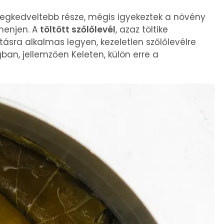
legkedveltebb része, mégis igyekeztek a növény
menjen. A
töltött szőlőlevél
, azaz töltike
sra alkalmas legyen, kezeletlen szőlőlevélre
ban, jellemzően Keleten, külön erre a