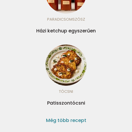
PARADICSOMSZÓSZ
Házi ketchup egyszerűen
TÓCSNI
Patisszontócsni
Még több recept