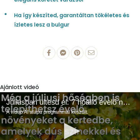
Ha így készíted, garantáltan tökéletes és
ízletes lesz a bulgur
Ajánlott videó
Júliusban ültesd el: 7 hőálló évelő növény a színes és buja kertért
A videó AI alapú programmal készült.