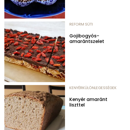
REFORM SÜTI
Gojibogyós-
amarántszelet
KENYÉRKÜLÖNLEGESSÉGEK
Kenyér amaránt
liszttel