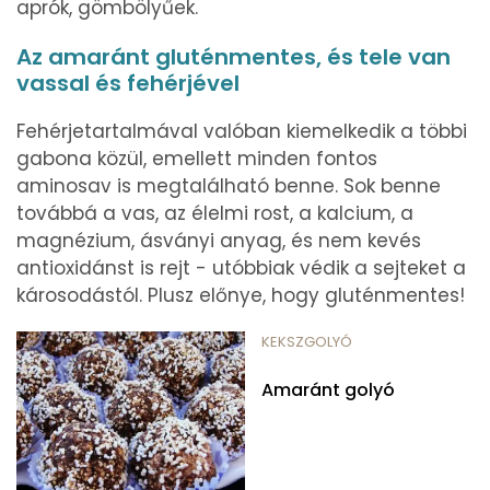
aprók, gömbölyűek.
Az amaránt gluténmentes, és tele van
vassal és fehérjével
Fehérjetartalmával valóban kiemelkedik a többi
gabona közül, emellett minden fontos
aminosav is megtalálható benne. Sok benne
továbbá a vas, az élelmi rost, a kalcium, a
magnézium, ásványi anyag, és nem kevés
antioxidánst is rejt - utóbbiak védik a sejteket a
károsodástól. Plusz előnye, hogy gluténmentes!
KEKSZGOLYÓ
Amaránt golyó