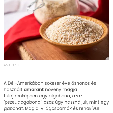
AMARÁNT
A Dél-Amerikában sokezer éve őshonos és
használt
amaránt
növény magja
tulajdonképpen egy álgabona, azaz
’pszeudogabona’, azaz úgy használjuk, mint egy
gabonát. Magjai világosbarnák és rendkívül