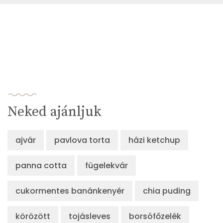
Neked ajánljuk
ajvár
pavlova torta
házi ketchup
panna cotta
fügelekvár
cukormentes banánkenyér
chia puding
körözött
tojásleves
borsófőzelék