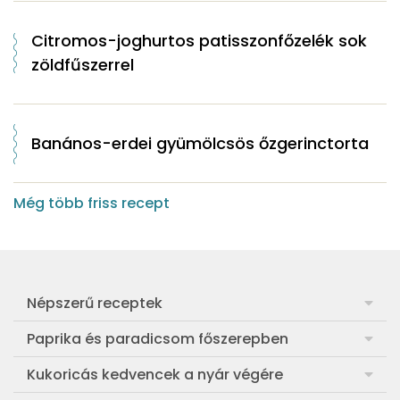
Citromos-joghurtos patisszonfőzelék sok
zöldfűszerrel
Banános-erdei gyümölcsös őzgerinctorta
Még több friss recept
Népszerű receptek
Frankfurti leves
Paprika és paradicsom főszerepben
Egyszerű muffin
Pan con Tomate
Kukoricás kedvencek a nyár végére
Aranygaluska