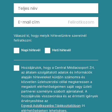
Ratatouille
Almás-kéksajtos kukoricasaláta
Köretek
Mexikói kukoricasaláta
Reggeli receptek
Feliratkozom
További receptkategóriák
Válaszd ki, hogy melyik hírlevelünkre szeretnél
felíratkozni:
Napi hírlevél
Heti hírlevél
Hozzájárulok, hogy a Central Médiacsoport Zrt.
az általam szolgáltatott adatok és információk
alapján hírleveleket küldjön számomra és
közvetlen üzletszerzési céllal megkeressen a
megadott elérhetőségeimen saját vagy üzleti
partnerei személyre szabott ajánlataival. A
hozzájárulás visszavonása és az érintetti igények
érvényesítése az
Egyedi Adatkezelési Tájékoztatóban
írt
elérhetőségeken lehetséges.