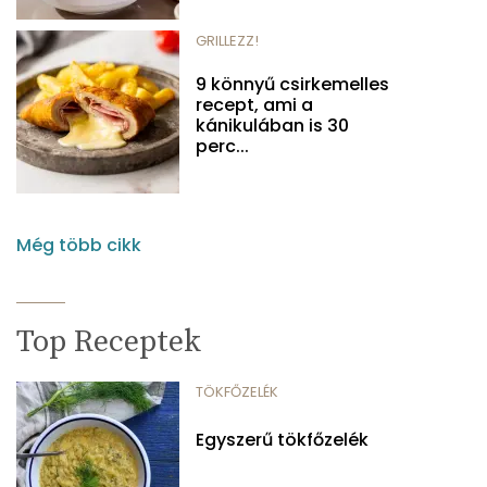
GRILLEZZ!
9 könnyű csirkemelles
recept, ami a
kánikulában is 30
perc...
Még több cikk
Top Receptek
TÖKFŐZELÉK
Egyszerű tökfőzelék