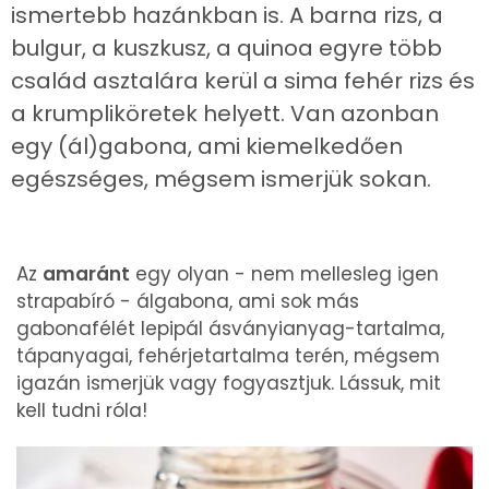
ismertebb hazánkban is. A barna rizs, a
bulgur, a kuszkusz, a quinoa egyre több
család asztalára kerül a sima fehér rizs és
a krumpliköretek helyett. Van azonban
egy (ál)gabona, ami kiemelkedően
egészséges, mégsem ismerjük sokan.
Az
amaránt
egy olyan - nem mellesleg igen
strapabíró - álgabona, ami sok más
gabonafélét lepipál ásványianyag-tartalma,
tápanyagai, fehérjetartalma terén, mégsem
igazán ismerjük vagy fogyasztjuk. Lássuk, mit
kell tudni róla!