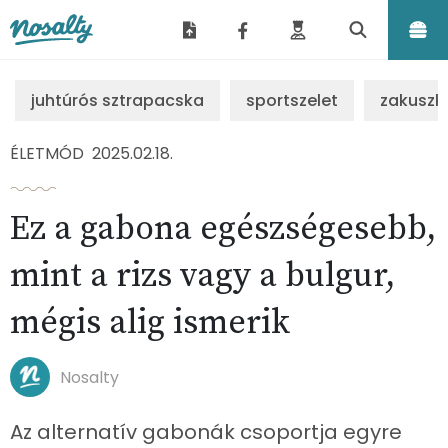
Nosalty
juhtúrós sztrapacska
sportszelet
zakuszk
ÉLETMÓD
2025.02.18.
Ez a gabona egészségesebb,
mint a rizs vagy a bulgur,
mégis alig ismerik
Nosalty
Az alternatív gabonák csoportja egyre