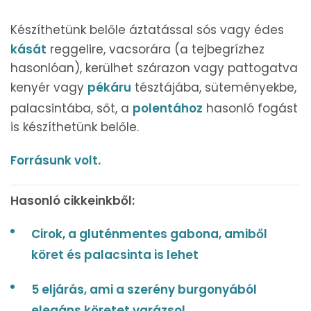
Készíthetünk belőle áztatással sós vagy édes
kását
reggelire, vacsorára (a tejbegrízhez
hasonlóan), kerülhet szárazon vagy pattogatva
kenyér vagy
pékáru
tésztájába, süteményekbe,
palacsintába, sőt, a
polentához
hasonló fogást
is készíthetünk belőle.
Forrásunk volt.
Hasonló cikkeinkből:
Cirok, a gluténmentes gabona, amiből
köret és palacsinta is lehet
5 eljárás, ami a szerény burgonyából
elegáns köretet varázsol