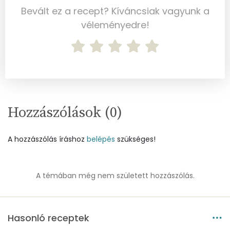
E vitamin:
2 mg
Bevált ez a recept? Kíváncsiak vagyunk a
véleményedre!
C vitamin:
119 mg
D vitamin:
123 micro
K vitamin:
39 micro
Tiamin - B1 vitamin:
67 mg
Hozzászólások (
0
)
Riboflavin - B2 vitamin:
303 mg
A hozzászólás íráshoz
belépés
szükséges!
Niacin - B3 vitamin:
36 mg
Pantoténsav - B5 vitamin:
0 mg
A témában még nem született hozzászólás.
Folsav - B9-vitamin:
667 micro
Hasonló receptek
Kolin:
610 mg