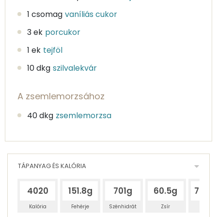
1 csomag
vaníliás cukor
3 ek
porcukor
1 ek
tejföl
10 dkg
szilvalekvár
A zsemlemorzsához
40 dkg
zsemlemorzsa
TÁPANYAG ÉS KALÓRIA
4020
151.8g
701g
60.5g
788.
Kalória
Fehérje
Szénhidrát
Zsír
Víz