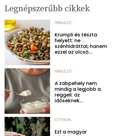
Legnépszerűbb cikkek
GRILLEZZ!
Krumpli és tészta
helyett: ne
szénhidráttal, hanem
ezzel az olcsó...
GRILLEZZ!
A zabpehely nem
mindig a legjobb a
reggeli: az
időseknek...
OTTHON
Ezt a magyar