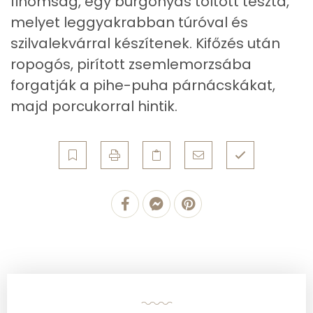
finomság, egy burgonyás töltött tészta,
Cukor
77 mg
melyet leggyakrabban túróval és
szilvalekvárral készítenek. Kifőzés után
Élelmi rost
39 mg
ropogós, pirított zsemlemorzsába
forgatják a pihe-puha párnácskákat,
Víz
majd porcukorral hintik.
Összesen
788.8 g
Vitaminok
Összesen
1
A vitamin (RAE):
256 micro
B6 vitamin:
3 mg
B12 Vitamin:
3 micro