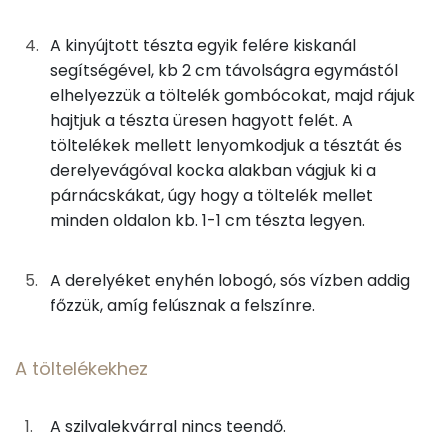
Vas
A töltelékekhez
A kinyújtott tészta egyik felére kiskanál
TOP vitaminok
segítségével, kb 2 cm távolságra egymástól
250g
tehéntúró
368 kcal
elhelyezzük a töltelék gombócokat, majd rájuk
Kolin:
hajtjuk a tészta üresen hagyott felét. A
20g
tojássárgája
64 kcal
töltelékek mellett lenyomkodjuk a tésztát és
Riboflavin - B2 vitamin:
derelyevágóval kocka alakban vágjuk ki a
6g
citromhéj
3 kcal
párnácskákat, úgy hogy a töltelék mellet
C vitamin:
10g
vaníliás cukor
39 kcal
minden oldalon kb. 1-1 cm tészta legyen.
Tiamin - B1 vitamin:
21g
porcukor
81 kcal
A derelyéket enyhén lobogó, sós vízben addig
Niacin - B3 vitamin:
főzzük, amíg felúsznak a felszínre.
20g
tejföl
40 kcal
Fehérje
100g
szilvalekvár
155 kcal
A töltelékekhez
Összesen
151.8 g
A zsemlemorzsához
A szilvalekvárral nincs teendő.