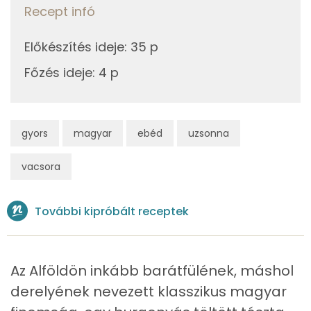
Recept infó
Kálcium
1153 mg
Előkészítés ideje
:
35 p
Vas
530 mg
Főzés ideje
:
4 p
Magnézium
398 mg
Foszfor
2070 mg
gyors
magyar
ebéd
uzsonna
Nátrium
3167 mg
vacsora
Réz
27 mg
További kipróbált receptek
Mangán
27 mg
Szénhidrát
Az Alföldön inkább barátfülének, máshol
Összesen
701 g
derelyének nevezett klasszikus magyar