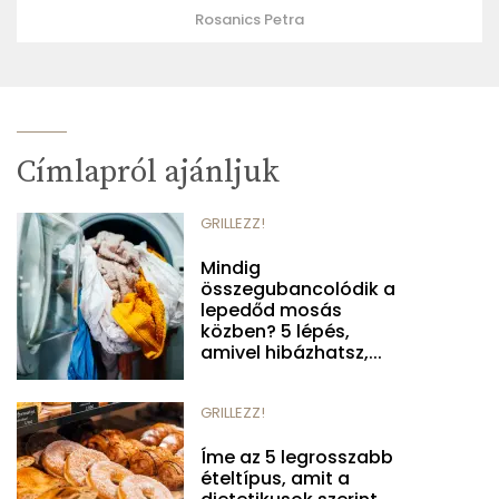
Rosanics Petra
Címlapról ajánljuk
GRILLEZZ!
Mindig
összegubancolódik a
lepedőd mosás
közben? 5 lépés,
amivel hibázhatsz,...
GRILLEZZ!
Íme az 5 legrosszabb
ételtípus, amit a