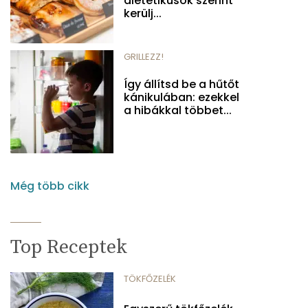
dietetikusok szerint
kerülj...
GRILLEZZ!
Így állítsd be a hűtőt
kánikulában: ezekkel
a hibákkal többet...
Még több cikk
Top Receptek
TÖKFŐZELÉK