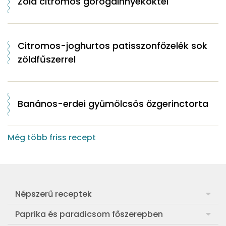
Zöld citromos görögdinnyekoktél
Citromos-joghurtos patisszonfőzelék sok
zöldfűszerrel
Banános-erdei gyümölcsös őzgerinctorta
Még több friss recept
Népszerű receptek
Frankfurti leves
Paprika és paradicsom főszerepben