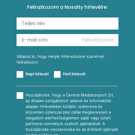
Tésztareceptek
Feliratkozom a Nosalty hírlevélre:
Carbonara
Shakshuka
Mexikói húsleves kukorica salsával
Saláták
Ratatouille
Almás-kéksajtos kukoricasaláta
Köretek
Mexikói kukoricasaláta
Reggeli receptek
Feliratkozom
További receptkategóriák
Válaszd ki, hogy melyik hírlevelünkre szeretnél
felíratkozni:
Napi hírlevél
Heti hírlevél
Hozzájárulok, hogy a Central Médiacsoport Zrt.
az általam szolgáltatott adatok és információk
alapján hírleveleket küldjön számomra és
közvetlen üzletszerzési céllal megkeressen a
megadott elérhetőségeimen saját vagy üzleti
partnerei személyre szabott ajánlataival. A
hozzájárulás visszavonása és az érintetti igények
érvényesítése az