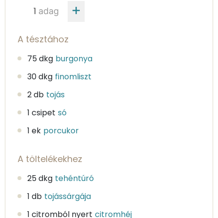
adag
A tésztához
75 dkg
burgonya
30 dkg
finomliszt
2 db
tojás
1 csipet
só
1 ek
porcukor
A töltelékekhez
25 dkg
tehéntúró
1 db
tojássárgája
1 citromból nyert
citromhéj