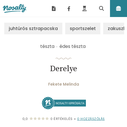
Nosalty
juhtúrós sztrapacska
sportszelet
zakuszk
tészta
édes tészta
Derelye
Fekete Melinda
0
HOZZÁSZÓLÁS
0,0
0
ÉRTÉKELÉS
•