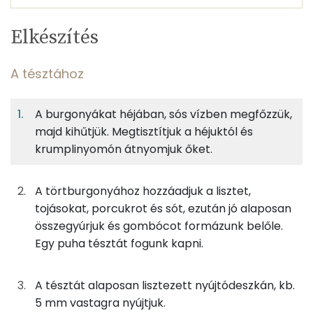
Egy
1
100
Elkészítés
adagban
adagban
grammban
TÁPANYAGTARTALOM
A tésztához
9%
41%
4%
Egy
1
100
Fehérje
Szénhidrát
Zsír
adagban
adagban
grammban
A burgonyákat héjában, sós vízben megfőzzük,
majd kihűtjük. Megtisztítjuk a héjuktól és
A tésztához
9%
41%
4%
46%
krumplinyomón átnyomjuk őket.
Fehérje
Szénhidrát
Zsír
Víz
750g
burgonya
433 kcal
TOP ásványi anyagok
A törtburgonyához hozzáadjuk a lisztet,
300g
finomliszt
1092 kcal
Nátrium
tojásokat, porcukrot és sót, ezután jó alaposan
összegyúrjuk és gombócot formázunk belőle.
110g
tojás
138 kcal
Foszfor
Egy puha tésztát fogunk kapni.
0g
só
0 kcal
Kálcium
A tésztát alaposan lisztezett nyújtódeszkán, kb.
7g
porcukor
27 kcal
Cink
5 mm vastagra nyújtjuk.