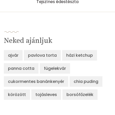
Tejszínes édestészta
Neked ajánljuk
ajvár
pavlova torta
házi ketchup
panna cotta
fügelekvár
cukormentes banánkenyér
chia puding
körözött
tojásleves
borsófőzelék