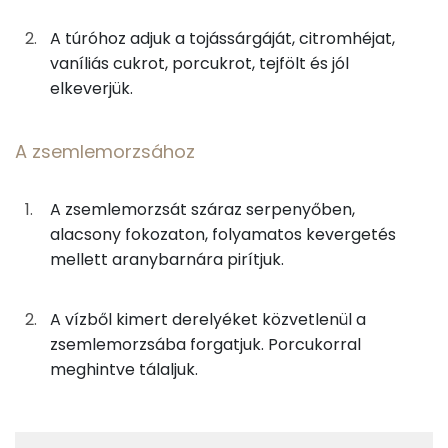
Zsír
400g
zsemlemorzsa
1580 kcal
A túróhoz adjuk a tojássárgáját, citromhéjat,
Összesen
60.5 g
vaníliás cukrot, porcukrot, tejfölt és jól
Összesen
4020 kcal
elkeverjük.
Telített zsírsav
22 g
Egyszeresen telítetlen zsírsav:
11 g
A zsemlemorzsához
Többszörösen telítetlen zsírsav
13 g
A zsemlemorzsát száraz serpenyőben,
alacsony fokozaton, folyamatos kevergetés
Koleszterin
589 mg
mellett aranybarnára pirítjuk.
Ásványi anyagok
A vízből kimert derelyéket közvetlenül a
Összesen
8279.5 g
zsemlemorzsába forgatjuk. Porcukorral
meghintve tálaljuk.
Cink
661 mg
Szelén
247 mg